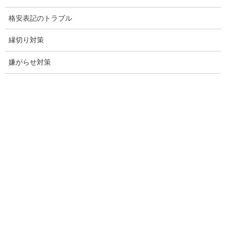
探偵愛知
格安表記のトラブル
探偵名古屋
縁切り対策
名古屋探偵
嫌がらせ対策
興信所名古屋
愛知県名古屋興信所
探偵事務所名古屋愛知県
調査会社愛知県名古屋市
調査事務所愛知県名古屋
盗聴調査愛知県
盗聴調査愛知
探偵名古屋市