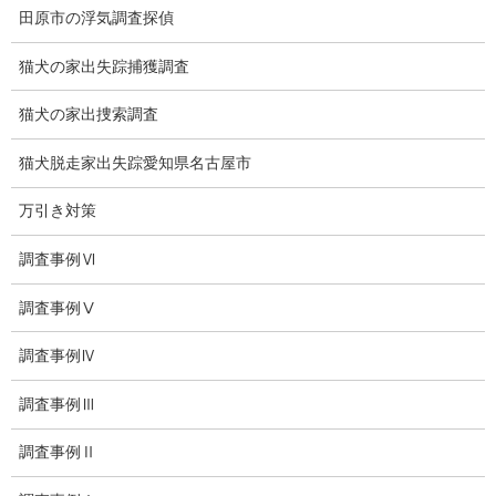
田原市の浮気調査探偵
子供の虐待
猫犬の家出失踪捕獲調査
児童虐待防止対策
猫犬の家出捜索調査
子供のいじめ相談
猫犬脱走家出失踪愛知県名古屋市
いじめ相談・愛知県名古屋
万引き対策
子供のいじめ問題・いじめ相談、小学生、中学生、高校生
調査事例Ⅵ
日本版DBS
調査事例Ⅴ
お問い合わせ
調査事例Ⅳ
愛知県内出張面談実施中
浮気調査専門
調査事例Ⅲ
結婚前の行動調査
調査事例Ⅱ