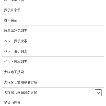
コ
ナ
ン
ビ
探偵岐阜県
テ
ゲ
ン
ー
岐阜探偵
ツ
シ
愛西市の浮気調査探偵
に
ョ
岐阜県浮気調査
移
ン
動
に
HOME
愛西市の浮気調査探偵
ペット探偵捜索
移
動
ペット迷子調査
愛西市浮気調査
ペット家出調査
愛知県愛西市の
犬猫迷子捜索
探偵、浮気調
査、盗聴調査は
犬猫探し愛知県名古屋
愛知県のミライ
リサーチにお任
犬猫探し愛知県名古屋
せください。
名古屋愛知を拠
猫犬の捜索
点としている愛