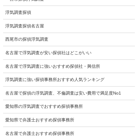
調査プランのご依頼の割合
浮気調査探偵
慰謝料の相場
浮気調査探偵名古屋
離婚手続
探偵社の要点
西尾市の探偵浮気調査
有責配偶者からの離婚
名古屋で浮気調査が安い探偵社はどこがいい
浮気をする人
名古屋で浮気調査に強いおすすめ探偵社・興信所
探偵社の選び方
浮気調査に強い探偵事務所おすすめ人気ランキング
浮気度チェック
名古屋で探偵の浮気調査、不倫調査は安い費用で満足度No1
会社案内
愛知県の浮気調査でおすすめ探偵事務所
損害保険調査
愛知県で弁護士おすすめ探偵事務所
会社沿革
名古屋で弁護士おすすめ探偵事務所