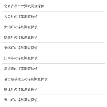
ミライリサーチのお約束
北名古屋市の浮気調査探偵
当社のこだわり
大口町の浮気調査探偵
契約後の安心と信頼
大治町の浮気調査探偵
顧問弁護士のご案内
扶桑町の浮気調査探偵
委任契約
東郷町の浮気調査探偵
低料金の理由
江南市の浮気調査探偵
スキルの高さ＝高額料金？
清須市の浮気調査探偵
適正料金
名古屋瑞穂区の浮気調査探偵
稼働制って何？
蠏江町の浮気調査探偵
探偵
豊山町の浮気調査探偵
探偵を本業