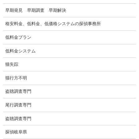
弊社が選ばれる理由
早期発見 早期調査 早期解決
盗撮器
格安料金、低料金、低価格システムの探偵事務所
盗撮調査愛知県
低料金プラン
電磁波測定調査
低料金システム
電磁波とは
猫失踪
ストーカー調査
猫行方不明
待ち伏せ
集団ストーカー
盗聴調査専門
GPS発見調査
尾行調査専門
盗難車両調査
盗聴調査専門
盗撮犯防止対策調査
探偵岐阜県