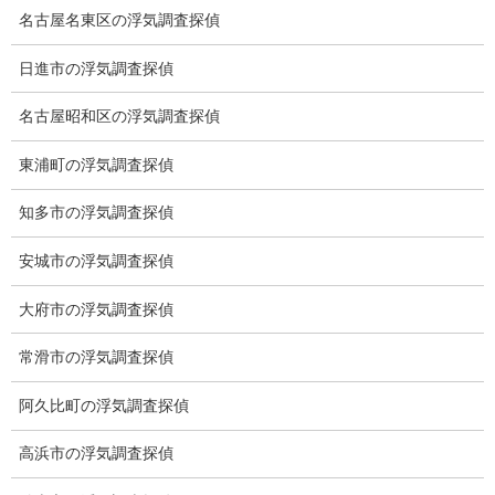
名古屋名東区の浮気調査探偵
総合探偵社ミライリサーチ
日進市の浮気調査探偵
名古屋昭和区の浮気調査探偵
東浦町の浮気調査探偵
知多市の浮気調査探偵
安城市の浮気調査探偵
愛知県名古屋市中区栄3-7ｰ4
Toshin.Sakuraビル 10F
大府市の浮気調査探偵
愛知県名古屋市中区新栄2丁目41-11
ベストビル6B
常滑市の浮気調査探偵
愛知県公安委員会 第54250033号
阿久比町の浮気調査探偵
【出張面談いたします】
高浜市の浮気調査探偵
子供のお迎え、パート、お仕事の都合などで、お時間のない方、
愛知県内でご面談場所のご要望がございましたら、お申し付けく