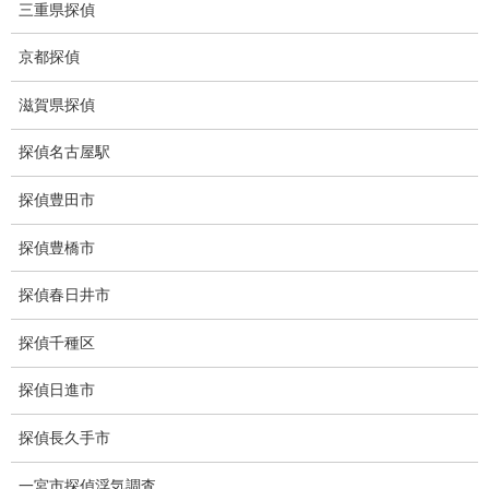
三重県探偵
所在調査 家出調査料金
京都探偵
猫の捜索調査料金
滋賀県探偵
報告書サンプル
探偵名古屋駅
調査事例
探偵豊田市
お礼の言葉
探偵豊橋市
Q&A
探偵春日井市
浮気証拠は何回必要か？
探偵千種区
浮気調査時間
探偵日進市
調査料金のご質問
探偵長久手市
調査員の人数（浮気調査）
一宮市探偵浮気調査