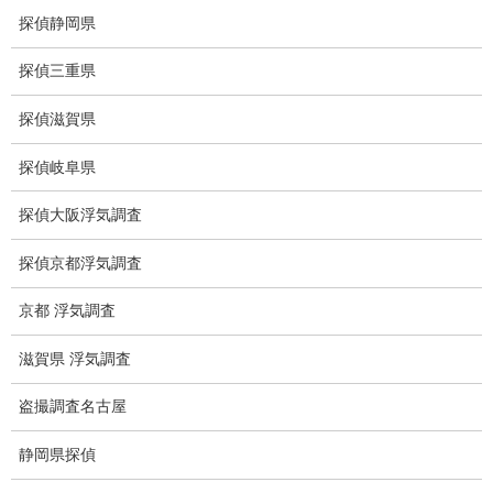
痴漢防止対策調査
探偵静岡県
下着窃盗犯防止対策調査
探偵三重県
猫犬の捜索
探偵滋賀県
所在調査
探偵岐阜県
身元調査
探偵大阪浮気調査
人探し
探偵京都浮気調査
失踪・家出調査
京都 浮気調査
所在確認調査
滋賀県 浮気調査
調査料金
盗撮調査名古屋
浮気調査特別プラン
静岡県探偵
ストーカー関連調査料金