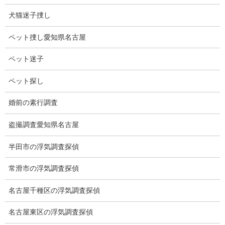
知県の浮気調査
犬猫迷子捜し
専門の探偵事務所です。
おひとりで問題を抱え込まないでください。
ペット捜し愛知県名古屋
弊社はお客様のお気持ちに寄り添い、親身になってご相談を受け
賜わります。
ペット迷子
浮気調査専門の探偵が浮気証拠を押え解決に導きます。
弊社は必ず、お客様のお力になります。
ペット探し
婚前の素行調査
無料相談専用電話 10:00～17:00〔不定休〕
盗撮調査愛知県名古屋
070-2678-3739
営業電話・非通知電話・公衆電話等お断り
半田市の浮気調査探偵
お問い合わせフォーム
常滑市の浮気調査探偵
お気軽にお問合せください
名古屋千種区の浮気調査探偵
名古屋東区の浮気調査探偵