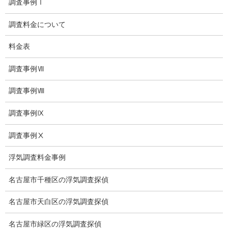
結婚調査
調査事例Ⅰ
社員の行動調査
調査料金について
行動調査
料金表
法人調査
調査事例Ⅶ
企業調査
調査事例Ⅷ
愛知探偵
調査事例Ⅸ
愛知県探偵
調査事例Ⅹ
探偵愛知県
浮気調査料金事例
愛知調査
名古屋市千種区の浮気調査探偵
盗聴調査名古屋
名古屋市天白区の浮気調査探偵
不倫名古屋愛知
名古屋市緑区の浮気調査探偵