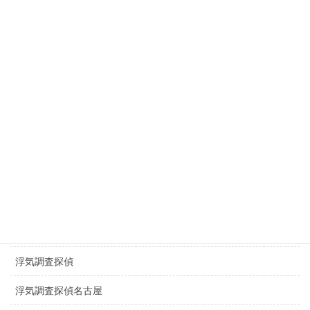
滋賀県探偵
探偵名古屋駅
探偵豊田市
探偵豊橋市
探偵春日井市
探偵千種区
探偵日進市
探偵長久手市
一宮市探偵浮気調査
浮気調査探偵
浮気調査探偵名古屋