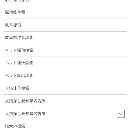
コ
ナ
ン
ビ
探偵岐阜県
テ
ゲ
ン
ー
岐阜探偵
ツ
シ
GPS発見調査
に
ョ
岐阜県浮気調査
移
ン
動
に
HOME
GPS発見調査
ペット探偵捜索
移
動
ペット迷子調査
GPS発見調査
ペット家出調査
車両に装着した
犬猫迷子捜索
GPS等を探す
調査で、ストー
犬猫探し愛知県名古屋
カーによる設置
が大半を占めて
犬猫探し愛知県名古屋
おります。
GPS衛星から
猫犬の捜索
は電波（周波