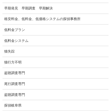
適正料金
早期発見 早期調査 早期解決
稼働制って何？
格安料金、低料金、低価格システムの探偵事務所
探偵
低料金プラン
探偵を本業
低料金システム
調査機器
猫失踪
探偵の資格
猫行方不明
弁護士紹介
盗聴調査専門
浮気調査
尾行調査専門
浮気調査プランのご案内
盗聴調査専門
浮気調査の相場
探偵岐阜県
調査費用と調査日数の目安