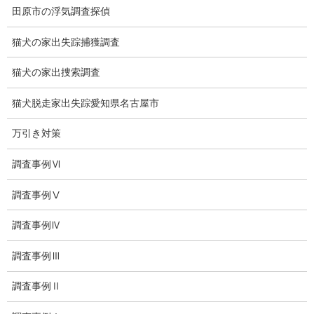
浮気証拠は何回必要か？
田原市の浮気調査探偵
浮気調査時間
猫犬の家出失踪捕獲調査
調査料金のご質問
猫犬の家出捜索調査
調査員の人数（浮気調査）
猫犬脱走家出失踪愛知県名古屋市
調査プランのご依頼の割合
万引き対策
慰謝料の相場
調査事例Ⅵ
離婚手続
調査事例Ⅴ
探偵社の要点
調査事例Ⅳ
有責配偶者からの離婚
調査事例Ⅲ
浮気をする人
調査事例Ⅱ
探偵社の選び方