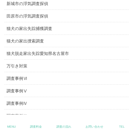
新城市の浮気調査探偵
田原市の浮気調査探偵
猫犬の家出失踪捕獲調査
猫犬の家出捜索調査
猫犬脱走家出失踪愛知県名古屋市
万引き対策
調査事例Ⅵ
調査事例Ⅴ
調査事例Ⅳ
調査事例Ⅲ
MENU
調査料金
調査の流れ
お問い合わせ
TEL
調査事例Ⅱ