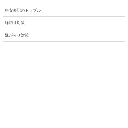
格安表記のトラブル
探偵日記
縁切り対策
夫婦の信頼関係
嫌がらせ対策
お知らせ
いじめ相談
子供の虐待
児童虐待防止対策
子供のいじめ相談
いじめ相談・愛知県名古屋
子供のいじめ問題・いじめ相談、小学生、中学生、高校生
日本版DBS