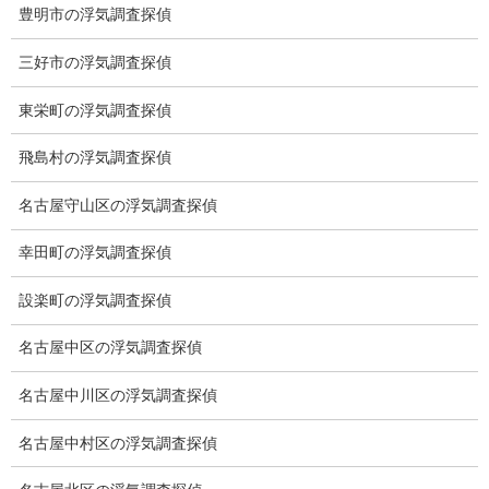
豊明市の浮気調査探偵
三好市の浮気調査探偵
東栄町の浮気調査探偵
※弊社から24時間以内に返信が無い場合、再度LINE又はお電話を
飛島村の浮気調査探偵
お願いいたします。
名古屋守山区の浮気調査探偵
カテゴリー
幸田町の浮気調査探偵
ブログ (496)
設楽町の浮気調査探偵
お知らせ (1)
名古屋中区の浮気調査探偵
メニュー
名古屋中川区の浮気調査探偵
トップ
名古屋中村区の浮気調査探偵
ご挨拶