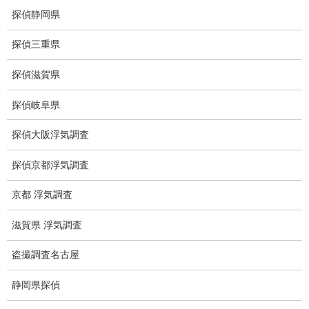
探偵静岡県
浮気調査料金の比較例
探偵三重県
GPS検索調査
探偵滋賀県
GPS調査
探偵岐阜県
車両調査
探偵大阪浮気調査
浮気調査地域
探偵京都浮気調査
浮気調査関連調査
京都 浮気調査
ドメスティックバイオレンスDV調査
滋賀県 浮気調査
いじめ・子供の虐待
盗撮調査名古屋
別れさせ屋
静岡県探偵
盗聴調査