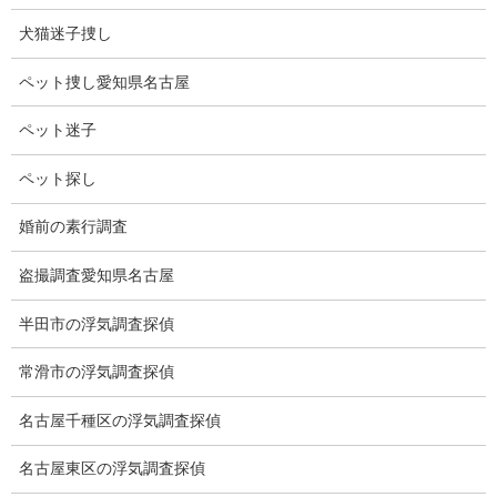
数）を出します
犬猫迷子捜し
が、一般的な
GPSは電波
ペット捜し愛知県名古屋
（周波数）を出
しません。
ペット迷子
しかし周波数を
出すGPSがあります。
ペット探し
盗聴器や盗撮器の調査機器ではGPSを発見することはできません
婚前の素行調査
が、お客様はそれを知らないため、盗聴器や盗撮器の調査機器で
GPS発見調査を行う探偵社もあります。
盗撮調査愛知県名古屋
勿論、お客様を欺く、フェイクですから発見できません。
半田市の浮気調査探偵
GPS発見調査は特殊な機器が必要となります。
従ってGPS、盗聴器、盗撮器のそれぞれに合わせて調査機器を分
常滑市の浮気調査探偵
ける必要があります。
弊社は適材適所の専用機器を数多く揃えております。
名古屋千種区の浮気調査探偵
GPS発見調査の調査時間は車両によって変わります。
名古屋東区の浮気調査探偵
軽車両であれば30分～1時間ほど、普通車両は大きさで変わります