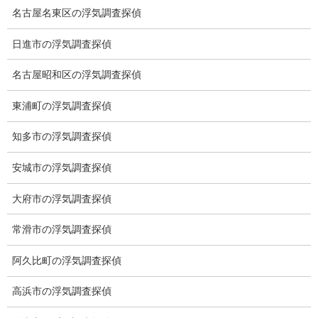
が１時間～1時間半ほど時間をいただいております。
名古屋名東区の浮気調査探偵
盗聴器発見調査でも言えることですが、受信機やアンテナを壁な
日進市の浮気調査探偵
どに2時間ほどパフォーマンスで左右上下に動かすだけの調査方法
はNGです。
名古屋昭和区の浮気調査探偵
狭い部屋の中で、八木アンテナを使うこともパフォーマンスで
す。
東浦町の浮気調査探偵
盗撮器発見調査においても専用の機器を使わず、電波を傍受する
ことはできません。
知多市の浮気調査探偵
特に周波数の出ない盗撮器は専用の機器を使い、根気よく探査す
安城市の浮気調査探偵
る必要があります。
電磁波測定調査は盗聴器発見、盗撮器発見より調査時間を要しま
大府市の浮気調査探偵
す。
常滑市の浮気調査探偵
従ってGPS発見、盗聴器発見、盗撮器発見、電磁波調査はそれな
りの調査時間がかかりますので、ご依頼の際は余裕を持って調査
阿久比町の浮気調査探偵
時間をいただきたいと存じます。
高浜市の浮気調査探偵
調査機器の一例