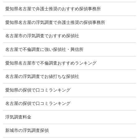
愛知県名古屋で弁護士推奨のおすすめ探偵事務所
所在確認調査
愛知県名古屋の浮気調査で弁護士推奨の探偵事務所
調査料金
名古屋市の浮気調査でおすすめ探偵社
浮気調査特別プラン
名古屋で不倫調査に強い探偵社・興信所
ストーカー関連調査料金
愛知県名古屋市で不倫調査おすすめランキング
所在調査 家出調査料金
名古屋の浮気調査でお値打ちな探偵社
猫の捜索調査料金
愛知県の探偵で口コミランキング
報告書サンプル
名古屋の探偵で口コミランキング
調査事例
お礼の言葉
浮気調査料金
Q&A
新城市の浮気調査探偵