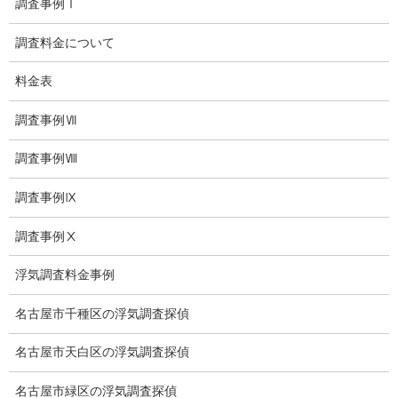
調査事例Ⅰ
浮気度チェック
調査料金について
会社案内
料金表
損害保険調査
調査事例Ⅶ
会社沿革
調査事例Ⅷ
プライバシーポリシー
調査事例Ⅸ
探偵業法
調査事例Ⅹ
法令遵守
浮気調査料金事例
推奨・提携法律事務所
名古屋市千種区の浮気調査探偵
ブログ
名古屋市天白区の浮気調査探偵
探偵エッセイ
名古屋市緑区の浮気調査探偵
探偵コラム