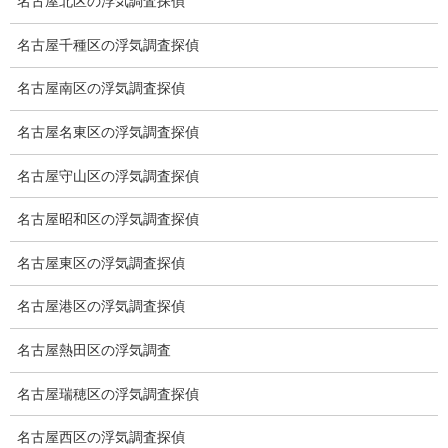
名古屋北区の浮気調査探偵
システム
名古屋千種区の浮気調査探偵
クーリング・オフ
名古屋南区の浮気調査探偵
ワンストップサービス
名古屋名東区の浮気調査探偵
アフターフォロー
名古屋守山区の浮気調査探偵
ミライリサーチのお約束
名古屋昭和区の浮気調査探偵
当社のこだわり
名古屋東区の浮気調査探偵
契約後の安心と信頼
顧問弁護士のご案内
名古屋港区の浮気調査探偵
委任契約
名古屋熱田区の浮気調査
低料金の理由
名古屋瑞穂区の浮気調査探偵
スキルの高さ＝高額料金？
名古屋西区の浮気調査探偵