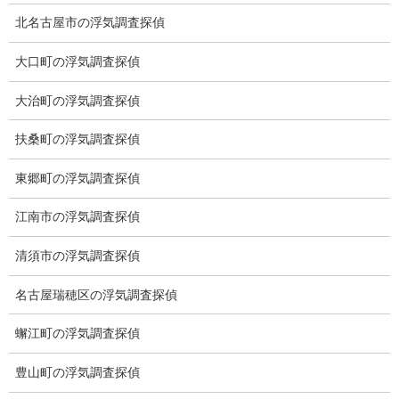
Toshin.Sakuraビル 10F
北名古屋市の浮気調査探偵
愛知県名古屋市中区新栄2丁目41-11
ベストビル6B
大口町の浮気調査探偵
愛知県公安委員会 第54250033号
大治町の浮気調査探偵
【出張面談いたします】
子供のお迎え、パート、お仕事の都合などで、お時間のない方、
扶桑町の浮気調査探偵
愛知県内でご面談場所のご要望がございましたら、お申し付けく
ださい。
東郷町の浮気調査探偵
江南市の浮気調査探偵
清須市の浮気調査探偵
名古屋瑞穂区の浮気調査探偵
蠏江町の浮気調査探偵
豊山町の浮気調査探偵