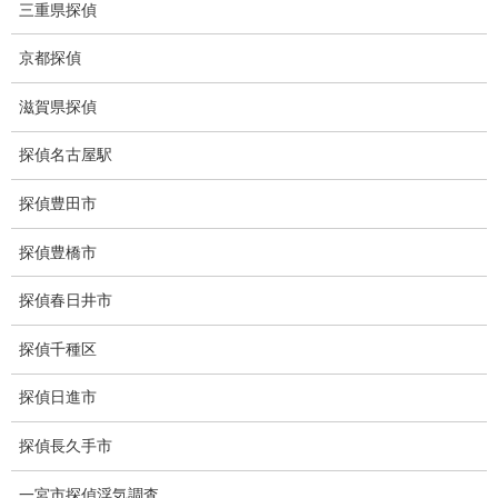
三重県探偵
盗聴調査料金
京都探偵
盗聴器の種類
ご依頼の注意点
滋賀県探偵
世界の盗聴事情
探偵名古屋駅
弊社が選ばれる理由
探偵豊田市
盗撮器
探偵豊橋市
盗撮調査愛知県
探偵春日井市
電磁波測定調査
探偵千種区
電磁波とは
探偵日進市
ストーカー調査
探偵長久手市
待ち伏せ
一宮市探偵浮気調査