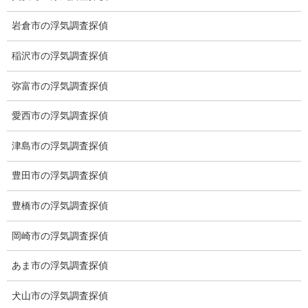
岩倉市の浮気調査探偵
稲沢市の浮気調査探偵
弥富市の浮気調査探偵
※弊社から24時間以内に返信が無い場合、再度LINE又はお電話を
愛西市の浮気調査探偵
お願いいたします。
津島市の浮気調査探偵
カテゴリー
豊田市の浮気調査探偵
ブログ (496)
豊橋市の浮気調査探偵
お知らせ (1)
岡崎市の浮気調査探偵
メニュー
あま市の浮気調査探偵
トップ
犬山市の浮気調査探偵
ご挨拶