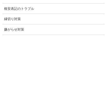
愛知県探偵
格安表記のトラブル
探偵愛知県
縁切り対策
愛知調査
嫌がらせ対策
盗聴調査名古屋
不倫名古屋愛知
探偵愛知
探偵名古屋
名古屋探偵
興信所名古屋
愛知県名古屋興信所
探偵事務所名古屋愛知県