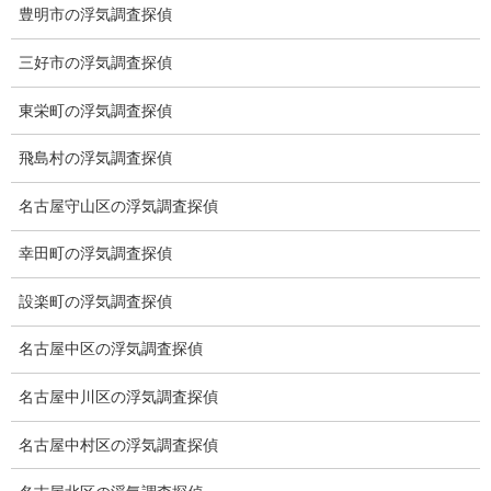
スキルの高さ＝高額料金？
豊明市の浮気調査探偵
適正料金
三好市の浮気調査探偵
稼働制って何？
東栄町の浮気調査探偵
探偵
飛島村の浮気調査探偵
探偵を本業
名古屋守山区の浮気調査探偵
調査機器
幸田町の浮気調査探偵
探偵の資格
設楽町の浮気調査探偵
弁護士紹介
名古屋中区の浮気調査探偵
浮気調査
名古屋中川区の浮気調査探偵
浮気調査プランのご案内
名古屋中村区の浮気調査探偵
浮気調査の相場