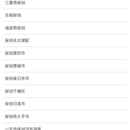
三重県探偵
失踪・家出調査
京都探偵
所在確認調査
滋賀県探偵
調査料金
探偵名古屋駅
浮気調査特別プラン
探偵豊田市
ストーカー関連調査料金
探偵豊橋市
所在調査 家出調査料金
探偵春日井市
猫の捜索調査料金
探偵千種区
報告書サンプル
探偵日進市
調査事例
お礼の言葉
探偵長久手市
Q&A
一宮市探偵浮気調査