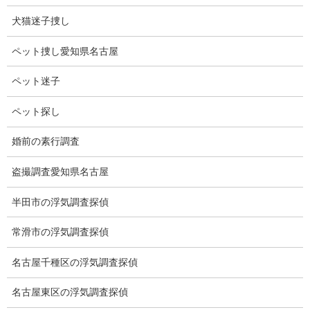
犬猫迷子捜し
ペット捜し愛知県名古屋
ペット迷子
ペット探し
婚前の素行調査
愛知県から県外へ移動した場合の浮気調査もお任せください。
〇転勤先の浮気調査
盗撮調査愛知県名古屋
〇新幹線等で県外へ移動での浮気調査
〇県外の出張先での浮気調査
半田市の浮気調査探偵
〇県外での別居中の浮気調査
〇社員旅行中での浮気調査
常滑市の浮気調査探偵
〇車で県外への移動での浮気調査
〇愛知県外の浮気調査
名古屋千種区の浮気調査探偵
〇その他
名古屋東区の浮気調査探偵