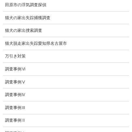
田原市の浮気調査探偵
探偵コラム
猫犬の家出失踪捕獲調査
探偵日記
猫犬の家出捜索調査
夫婦の信頼関係
猫犬脱走家出失踪愛知県名古屋市
お知らせ
万引き対策
いじめ相談
子供の虐待
調査事例Ⅵ
児童虐待防止対策
調査事例Ⅴ
子供のいじめ相談
調査事例Ⅳ
いじめ相談・愛知県名古屋
調査事例Ⅲ
子供のいじめ問題・いじめ相談、小学生、中学生、高校生
調査事例Ⅱ
日本版DBS