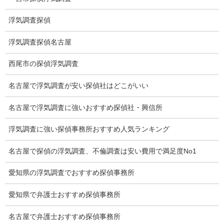
浮気証拠は何回必要か？
浮気調査探偵
浮気調査時間
浮気調査探偵名古屋
調査料金のご質問
西尾市の探偵浮気調査
調査員の人数（浮気調査）
名古屋で浮気調査が安い探偵社はどこがいい
調査プランのご依頼の割合
名古屋で浮気調査に強いおすすめ探偵社・興信所
慰謝料の相場
浮気調査に強い探偵事務所おすすめ人気ランキング
離婚手続
名古屋で探偵の浮気調査、不倫調査は安い費用で満足度No1
探偵社の要点
愛知県の浮気調査でおすすめ探偵事務所
有責配偶者からの離婚
愛知県で弁護士おすすめ探偵事務所
浮気をする人
名古屋で弁護士おすすめ探偵事務所