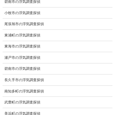
碧南市の浮気調査探偵
愛知県名古屋市中区栄3-7ｰ4
Toshin.Sakuraビル 10F
小牧市の浮気調査探偵
愛知県名古屋市中区新栄2丁目41-11
ベストビル6B
尾張旭市の浮気調査探偵
愛知県公安委員会 第54250033号
東浦町の浮気調査探偵
【出張面談いたします】
子供のお迎え、パート、お仕事の都合などで、お時間のない方、
東海市の浮気調査探偵
愛知県内でご面談場所のご要望がございましたら、お申し付けく
ださい。
瀬戸市の浮気調査探偵
碧南市の浮気調査探偵
長久手市の浮気調査探偵
南知多町の浮気調査探偵
武豊町の浮気調査探偵
美浜町の浮気調査探偵