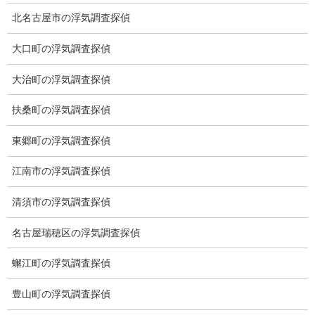
北名古屋市の浮気調査探偵
システム
大口町の浮気調査探偵
クーリング・オフ
大治町の浮気調査探偵
ワンストップサービス
扶桑町の浮気調査探偵
アフターフォロー
東郷町の浮気調査探偵
ミライリサーチのお約束
江南市の浮気調査探偵
当社のこだわり
清須市の浮気調査探偵
契約後の安心と信頼
名古屋瑞穂区の浮気調査探偵
顧問弁護士のご案内
委任契約
蠏江町の浮気調査探偵
低料金の理由
豊山町の浮気調査探偵