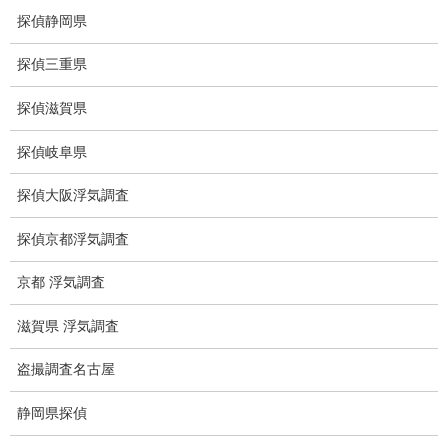
待ち伏せ
探偵静岡県
集団ストーカー
探偵三重県
GPS発見調査
探偵滋賀県
盗難車両調査
探偵岐阜県
盗撮犯防止対策調査
探偵大阪浮気調査
痴漢防止対策調査
探偵京都浮気調査
下着窃盗犯防止対策調査
京都 浮気調査
猫犬の捜索
滋賀県 浮気調査
所在調査
盗撮調査名古屋
身元調査
静岡県探偵
人探し