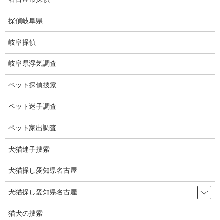
コ
ナ
ン
ビ
探偵岐阜県
テ
ゲ
ン
ー
岐阜探偵
ツ
シ
浮気調査地域
に
ョ
岐阜県浮気調査
移
ン
動
に
HOME
浮気調査地域
ペット探偵捜索
移
動
ペット迷子調査
全国調査
ペット家出調査
犬猫迷子捜索
犬猫探し愛知県名古屋
犬猫探し愛知県名古屋
猫犬の捜索