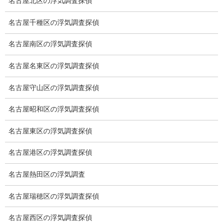
名古屋北区の浮気調査探偵
調査費用と調査日数の目安
名古屋千種区の浮気調査探偵
浮気調査料金の比較例
名古屋南区の浮気調査探偵
GPS検索調査
名古屋名東区の浮気調査探偵
GPS調査
名古屋守山区の浮気調査探偵
車両調査
名古屋昭和区の浮気調査探偵
浮気調査地域
名古屋東区の浮気調査探偵
浮気調査関連調査
名古屋港区の浮気調査探偵
ドメスティックバイオレンスDV調査
名古屋熱田区の浮気調査
いじめ・子供の虐待
名古屋瑞穂区の浮気調査探偵
別れさせ屋
名古屋西区の浮気調査探偵
盗聴調査