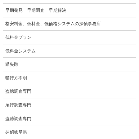
早期発見 早期調査 早期解決
盗聴調査料金
格安料金、低料金、低価格システムの探偵事務所
盗聴器の種類
低料金プラン
ご依頼の注意点
世界の盗聴事情
低料金システム
弊社が選ばれる理由
猫失踪
盗撮器
猫行方不明
盗撮調査愛知県
盗聴調査専門
電磁波測定調査
尾行調査専門
電磁波とは
盗聴調査専門
ストーカー調査
探偵岐阜県