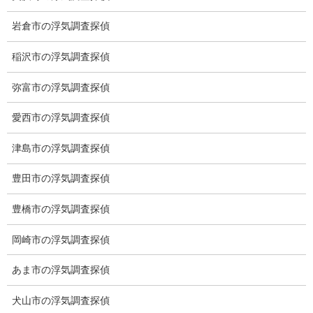
岩倉市の浮気調査探偵
稲沢市の浮気調査探偵
弥富市の浮気調査探偵
愛西市の浮気調査探偵
津島市の浮気調査探偵
愛知県名古屋市中区栄3-7ｰ4
Toshin.Sakuraビル 10F
豊田市の浮気調査探偵
愛知県名古屋市中区新栄2丁目41-11
ベストビル6B
豊橋市の浮気調査探偵
愛知県公安委員会 第54250033号
岡崎市の浮気調査探偵
【出張面談いたします】
子供のお迎え、パート、お仕事の都合などで、お時間のない方、
あま市の浮気調査探偵
愛知県内でご面談場所のご要望がございましたら、お申し付けく
ださい。
犬山市の浮気調査探偵