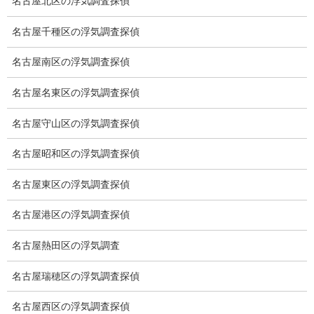
名古屋北区の浮気調査探偵
当社のこだわり
名古屋千種区の浮気調査探偵
契約後の安心と信頼
名古屋南区の浮気調査探偵
顧問弁護士のご案内
名古屋名東区の浮気調査探偵
委任契約
名古屋守山区の浮気調査探偵
低料金の理由
スキルの高さ＝高額料金？
名古屋昭和区の浮気調査探偵
適正料金
名古屋東区の浮気調査探偵
稼働制って何？
名古屋港区の浮気調査探偵
探偵
名古屋熱田区の浮気調査
探偵を本業
名古屋瑞穂区の浮気調査探偵
調査機器
名古屋西区の浮気調査探偵