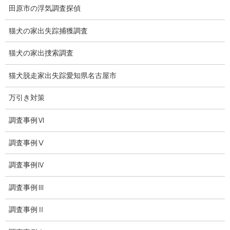
慰謝料の相場
田原市の浮気調査探偵
離婚手続
猫犬の家出失踪捕獲調査
探偵社の要点
猫犬の家出捜索調査
有責配偶者からの離婚
猫犬脱走家出失踪愛知県名古屋市
浮気をする人
万引き対策
探偵社の選び方
調査事例Ⅵ
浮気度チェック
調査事例Ⅴ
会社案内
調査事例Ⅳ
損害保険調査
調査事例Ⅲ
会社沿革
調査事例Ⅱ
プライバシーポリシー