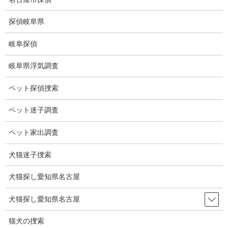
コ
ナ
ン
ビ
探偵岐阜県
テ
ゲ
ン
ー
岐阜探偵
ツ
シ
報告書サンプル
に
ョ
岐阜県浮気調査
移
ン
動
に
HOME
報告書サンプル
ペット探偵捜索
移
動
ペット迷子調査
証拠サンプル
ペット家出調査
報告書のサンプはプライバシー保護から顔等にモザイクをかけ、
犬猫迷子捜索
文章は削除してあります。
サンプル①
対象者（女性）スーパー駐車場に車両を放置し、
犬猫探し愛知県名古屋
男性の車両に乗車しホテルへ。
犬猫探し愛知県名古屋
猫犬の捜索