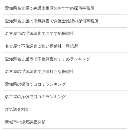
愛知県名古屋で弁護士推奨のおすすめ探偵事務所
猫の捜索調査料金
愛知県名古屋の浮気調査で弁護士推奨の探偵事務所
報告書サンプル
名古屋市の浮気調査でおすすめ探偵社
調査事例
名古屋で不倫調査に強い探偵社・興信所
お礼の言葉
愛知県名古屋市で不倫調査おすすめランキング
Q&A
浮気証拠は何回必要か？
名古屋の浮気調査でお値打ちな探偵社
浮気調査時間
愛知県の探偵で口コミランキング
調査料金のご質問
名古屋の探偵で口コミランキング
調査員の人数（浮気調査）
浮気調査料金
調査プランのご依頼の割合
新城市の浮気調査探偵