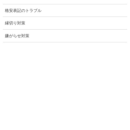
格安表記のトラブル
児童虐待防止対策
子供のいじめ相談
縁切り対策
いじめ相談・愛知県名古屋
嫌がらせ対策
子供のいじめ問題・いじめ相談、小学生、中学生、高校生
日本版DBS
お問い合わせ
愛知県内出張面談実施中
浮気調査専門
結婚前の行動調査
結婚調査