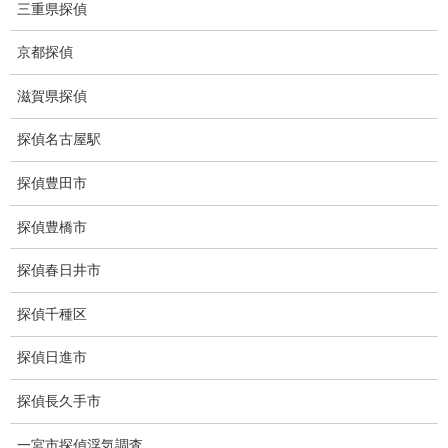
盗撮器
三重県探偵
盗撮調査愛知県
京都探偵
電磁波測定調査
滋賀県探偵
電磁波とは
探偵名古屋駅
ストーカー調査
探偵豊田市
待ち伏せ
探偵豊橋市
集団ストーカー
探偵春日井市
GPS発見調査
探偵千種区
盗難車両調査
探偵日進市
盗撮犯防止対策調査
探偵長久手市
痴漢防止対策調査
一宮市探偵浮気調査