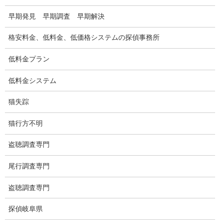
探偵の資格
早期発見 早期調査 早期解決
弁護士紹介
格安料金、低料金、低価格システムの探偵事務所
浮気調査
低料金プラン
浮気調査プランのご案内
低料金システム
浮気調査の相場
猫失踪
調査費用と調査日数の目安
猫行方不明
浮気調査料金の比較例
盗聴調査専門
GPS検索調査
尾行調査専門
GPS調査
盗聴調査専門
車両調査
探偵岐阜県
浮気調査地域