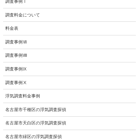
調査事例Ⅰ
探偵業法
調査料金について
法令遵守
料金表
推奨・提携法律事務所
調査事例Ⅶ
ブログ
調査事例Ⅷ
探偵エッセイ
調査事例Ⅸ
探偵コラム
調査事例Ⅹ
探偵日記
浮気調査料金事例
夫婦の信頼関係
名古屋市千種区の浮気調査探偵
お知らせ
名古屋市天白区の浮気調査探偵
いじめ相談
名古屋市緑区の浮気調査探偵
子供の虐待