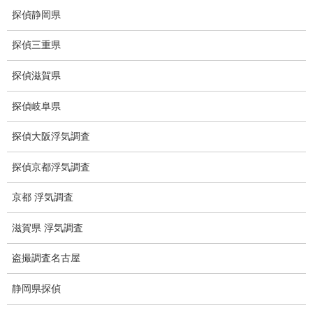
探偵静岡県
浮気調査関連調査
探偵三重県
ドメスティックバイオレンスDV調査
探偵滋賀県
いじめ・子供の虐待
探偵岐阜県
別れさせ屋
探偵大阪浮気調査
盗聴調査
探偵京都浮気調査
盗聴調査料金
京都 浮気調査
盗聴器の種類
滋賀県 浮気調査
ご依頼の注意点
盗撮調査名古屋
世界の盗聴事情
静岡県探偵
弊社が選ばれる理由