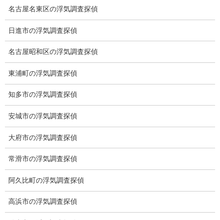
名古屋名東区の浮気調査探偵
日進市の浮気調査探偵
名古屋昭和区の浮気調査探偵
東浦町の浮気調査探偵
知多市の浮気調査探偵
愛知県名古屋市中区栄3-7ｰ4
安城市の浮気調査探偵
Toshin.Sakuraビル 10F
愛知県名古屋市中区新栄2丁目41-11
大府市の浮気調査探偵
ベストビル6B
愛知県公安委員会 第54250033号
常滑市の浮気調査探偵
【出張面談いたします】
阿久比町の浮気調査探偵
子供のお迎え、パート、お仕事の都合などで、お時間のない方、
高浜市の浮気調査探偵
愛知県内でご面談場所のご要望がございましたら、お申し付けく
ださい。