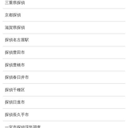
所在調査 家出調査料金
三重県探偵
猫の捜索調査料金
京都探偵
報告書サンプル
滋賀県探偵
調査事例
探偵名古屋駅
お礼の言葉
探偵豊田市
Q&A
探偵豊橋市
浮気証拠は何回必要か？
探偵春日井市
浮気調査時間
探偵千種区
調査料金のご質問
探偵日進市
調査員の人数（浮気調査）
探偵長久手市
調査プランのご依頼の割合
一宮市探偵浮気調査