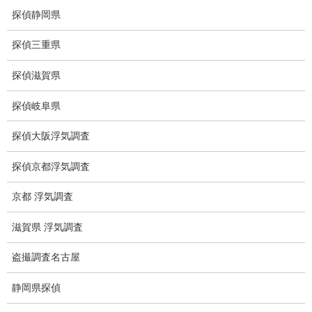
探偵静岡県
下着窃盗犯防止対策調査
探偵三重県
猫犬の捜索
探偵滋賀県
所在調査
探偵岐阜県
身元調査
探偵大阪浮気調査
人探し
探偵京都浮気調査
失踪・家出調査
京都 浮気調査
所在確認調査
滋賀県 浮気調査
調査料金
浮気調査特別プラン
盗撮調査名古屋
ストーカー関連調査料金
静岡県探偵