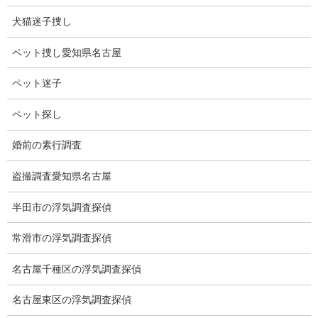
の探偵と適材適
犬猫迷子捜し
所の調査機材を
揃えて万全の調査を致します。
ペット捜し愛知県名古屋
他社との差別化を図り、内容の濃い調査を致します。
調査終了後はアフターフォローを致しますのでご安心ください。
ペット迷子
まずはお気軽にご相談ください。
ペット探し
婚前の素行調査
無料相談専用電話 10:00～17:00〔不定休〕
070-2678-3739
盗撮調査愛知県名古屋
営業電話・非通知電話・公衆電話等お断り
半田市の浮気調査探偵
お問い合わせフォーム
お気軽にお問合せください
常滑市の浮気調査探偵
名古屋千種区の浮気調査探偵
名古屋東区の浮気調査探偵
総合探偵社ミライリサーチ