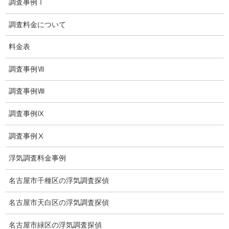
調査事例Ⅰ
社員の行動調査
調査料金について
行動調査
料金表
法人調査
調査事例Ⅶ
企業調査
調査事例Ⅷ
愛知探偵
調査事例Ⅸ
愛知県探偵
調査事例Ⅹ
探偵愛知県
浮気調査料金事例
愛知調査
名古屋市千種区の浮気調査探偵
盗聴調査名古屋
名古屋市天白区の浮気調査探偵
不倫名古屋愛知
探偵愛知
名古屋市緑区の浮気調査探偵