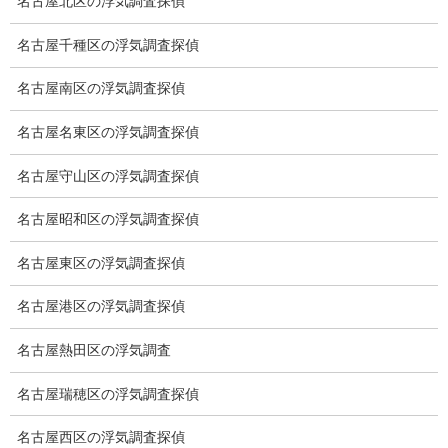
名古屋北区の浮気調査探偵
浮気調査地域
名古屋千種区の浮気調査探偵
浮気調査関連調査
名古屋南区の浮気調査探偵
ドメスティックバイオレンスDV調査
いじめ・子供の虐待
名古屋名東区の浮気調査探偵
別れさせ屋
名古屋守山区の浮気調査探偵
盗聴調査
名古屋昭和区の浮気調査探偵
盗聴調査料金
名古屋東区の浮気調査探偵
盗聴器の種類
名古屋港区の浮気調査探偵
ご依頼の注意点
名古屋熱田区の浮気調査
世界の盗聴事情
名古屋瑞穂区の浮気調査探偵
弊社が選ばれる理由
名古屋西区の浮気調査探偵