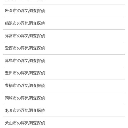
ブログ (496)
岩倉市の浮気調査探偵
お知らせ (1)
稲沢市の浮気調査探偵
弥富市の浮気調査探偵
メニュー
愛西市の浮気調査探偵
トップ
津島市の浮気調査探偵
ご挨拶
豊田市の浮気調査探偵
システム
豊橋市の浮気調査探偵
クーリング・オフ
ワンストップサービス
岡崎市の浮気調査探偵
アフターフォロー
あま市の浮気調査探偵
ミライリサーチのお約束
犬山市の浮気調査探偵