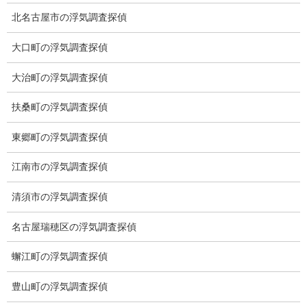
当社のこだわり
北名古屋市の浮気調査探偵
契約後の安心と信頼
大口町の浮気調査探偵
顧問弁護士のご案内
大治町の浮気調査探偵
委任契約
扶桑町の浮気調査探偵
低料金の理由
東郷町の浮気調査探偵
スキルの高さ＝高額料金？
江南市の浮気調査探偵
適正料金
清須市の浮気調査探偵
稼働制って何？
名古屋瑞穂区の浮気調査探偵
探偵
蠏江町の浮気調査探偵
探偵を本業
豊山町の浮気調査探偵
調査機器