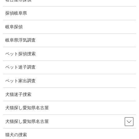
コ
ナ
ン
ビ
探偵岐阜県
テ
ゲ
ン
ー
岐阜探偵
ツ
シ
浮気調査探偵
に
ョ
岐阜県浮気調査
移
ン
動
に
HOME
浮気調査探偵
ペット探偵捜索
移
動
ペット迷子調査
浮気調査探偵名古屋
ペット家出調査
愛知県の浮気調
犬猫迷子捜索
査、名古屋の浮
気調査はお任せ
犬猫探し愛知県名古屋
ください。
親身になって、
犬猫探し愛知県名古屋
ご相談を承りま
す。
猫犬の捜索
弊社はベテラン