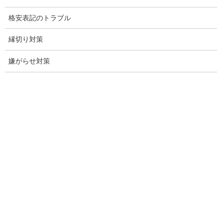
探偵名古屋
格安表記のトラブル
名古屋探偵
縁切り対策
興信所名古屋
嫌がらせ対策
愛知県名古屋興信所
探偵事務所名古屋愛知県
調査会社愛知県名古屋市
調査事務所愛知県名古屋
盗聴調査愛知県
盗聴調査愛知
探偵名古屋市