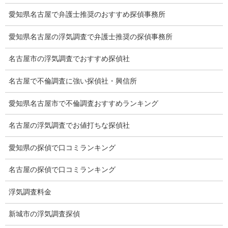
愛知県名古屋で弁護士推奨のおすすめ探偵事務所
探偵業法
愛知県名古屋の浮気調査で弁護士推奨の探偵事務所
法令遵守
名古屋市の浮気調査でおすすめ探偵社
推奨・提携法律事務所
名古屋で不倫調査に強い探偵社・興信所
ブログ
探偵エッセイ
愛知県名古屋市で不倫調査おすすめランキング
探偵コラム
名古屋の浮気調査でお値打ちな探偵社
探偵日記
愛知県の探偵で口コミランキング
夫婦の信頼関係
名古屋の探偵で口コミランキング
お知らせ
浮気調査料金
いじめ相談
新城市の浮気調査探偵