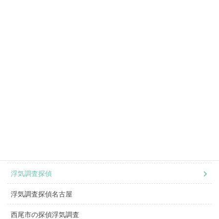
探偵名古屋駅
探偵豊田市
探偵豊橋市
探偵春日井市
探偵千種区
探偵日進市
探偵長久手市
一宮市探偵浮気調査
浮気調査探偵
浮気調査探偵名古屋
西尾市の探偵浮気調査