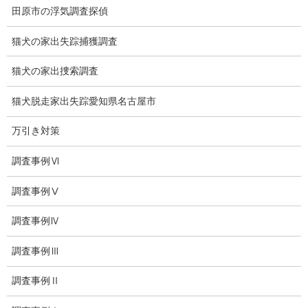
子供の虐待
田原市の浮気調査探偵
児童虐待防止対策
猫犬の家出失踪捕獲調査
子供のいじめ相談
猫犬の家出捜索調査
いじめ相談・愛知県名古屋
猫犬脱走家出失踪愛知県名古屋市
子供のいじめ問題・いじめ相談、小学生、中学生、高校生
万引き対策
日本版DBS
調査事例Ⅵ
お問い合わせ
調査事例Ⅴ
愛知県内出張面談実施中
調査事例Ⅳ
浮気調査専門
調査事例Ⅲ
結婚前の行動調査
調査事例Ⅱ
結婚調査