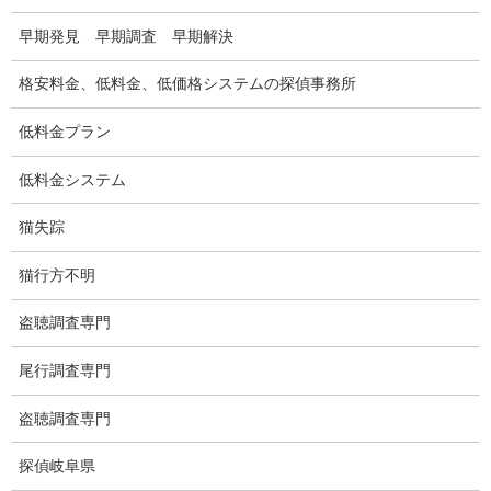
盗撮器
早期発見 早期調査 早期解決
盗撮調査愛知県
格安料金、低料金、低価格システムの探偵事務所
電磁波測定調査
低料金プラン
電磁波とは
低料金システム
ストーカー調査
猫失踪
待ち伏せ
猫行方不明
集団ストーカー
盗聴調査専門
GPS発見調査
尾行調査専門
盗難車両調査
盗聴調査専門
盗撮犯防止対策調査
探偵岐阜県
痴漢防止対策調査