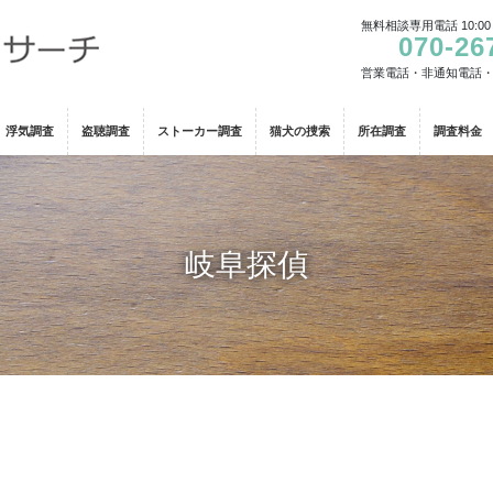
無料相談専用電話 10:00
070-26
営業電話・非通知電話
浮気調査
盗聴調査
ストーカー調査
猫犬の捜索
所在調査
調査料金
岐阜探偵