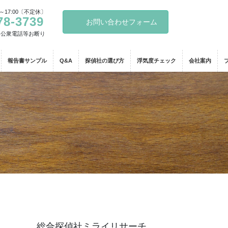
～17:00〔不定休〕
78-3739
お問い合わせフォーム
・公衆電話等お断り
報告書サンプル
Q&A
探偵社の選び方
浮気度チェック
会社案内
総合探偵社ミライリサーチ