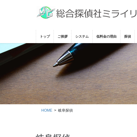
コ
ナ
ン
ビ
テ
ゲ
ン
ー
ツ
シ
トップ
ご挨拶
システム
低料金の理由
探偵
に
ョ
移
ン
動
に
移
動
HOME
岐阜探偵