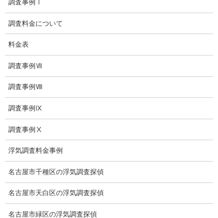
調査事例Ⅰ
盗撮調査愛知県
調査料金について
電磁波測定調査
料金表
電磁波とは
調査事例Ⅶ
ストーカー調査
調査事例Ⅷ
待ち伏せ
集団ストーカー
調査事例Ⅸ
GPS発見調査
調査事例Ⅹ
盗難車両調査
浮気調査料金事例
盗撮犯防止対策調査
名古屋市千種区の浮気調査探偵
痴漢防止対策調査
名古屋市天白区の浮気調査探偵
下着窃盗犯防止対策調査
名古屋市緑区の浮気調査探偵