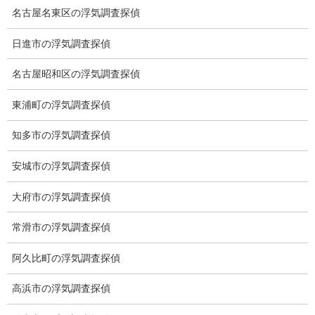
探偵業法施行により）
名古屋名東区の浮気調査探偵
愛知県公安委員会探偵業届
届 出（初回）
出 第54070163号
日進市の浮気調査探偵
名古屋市東区葵三丁目25番
15号ミズホビル２F
名古屋昭和区の浮気調査探偵
関連会社
株式会社ミライリサーチ
東浦町の浮気調査探偵
知多市の浮気調査探偵
資本金
1000万円
安城市の浮気調査探偵
代表プロフィール
大府市の浮気調査探偵
常滑市の浮気調査探偵
出 身：愛知県
趣 味：映画鑑賞、資格取得
阿久比町の浮気調査探偵
好 物：珈琲
血 液 型 ：０型
高浜市の浮気調査探偵
資 格：個人情報保護士認定証 損害保険鑑定人登録証 宅地
建物取引士証 その他