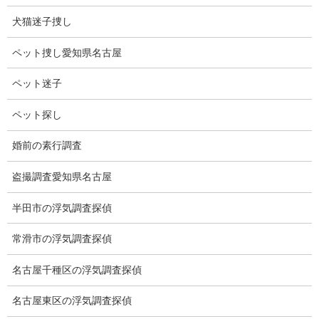
鶴舞駅～徒歩約750メートル
犬猫迷子捜し
約11分
最寄り駅
千種駅～徒歩約1100メート
ペット捜し愛知県名古屋
ル約15分
ペット迷子
代表者
山本英雄
ペット探し
無料相談専用電話
070-2678-3739
※調査経験豊富な専門の相談
※営業電話・非通知電話・
婚前の素行調査
員直通電話
公衆電話等お断り
盗撮調査愛知県名古屋
無料相談受付時間
10:00～17:00
半田市の浮気調査探偵
メール
24時間受付
常滑市の浮気調査探偵
愛知県公安委員会探偵業届
名古屋千種区の浮気調査探偵
届 出（現在）
出 第54250033号
名古屋東区の浮気調査探偵
2007年６月（2007年6月1日