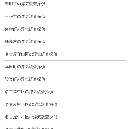
豊明市の浮気調査探偵
が証拠収集に全力を尽くします。
調査終了後は問題解決のために弁護士紹介をはじめ、アフターフ
三好市の浮気調査探偵
ォローを大切にいたします。
弊社はご依頼人を第一に考えております。
東栄町の浮気調査探偵
ミライリサーチ 代表 山本英雄
飛島村の浮気調査探偵
個人情報保護法の徹底が信頼の証
名古屋守山区の浮気調査探偵
幸田町の浮気調査探偵
当社は個人情報保護法を遵守いたし
ます。
設楽町の浮気調査探偵
近年、様々な分野で個人情報の漏洩
問題、個人情報の不正取得問題から
名古屋中区の浮気調査探偵
社会に不安を与えていることは周知
の通りです。
名古屋中川区の浮気調査探偵
その意味からご相談、ご契約は個人
情報をお預かりする大切な部分と考
名古屋中村区の浮気調査探偵
えております。