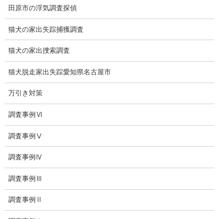
田原市の浮気調査探偵
ドメスティックバイオレンスDV調査
猫犬の家出失踪捕獲調査
いじめ・子供の虐待
猫犬の家出捜索調査
別れさせ屋
猫犬脱走家出失踪愛知県名古屋市
盗聴調査
万引き対策
盗聴調査料金
調査事例Ⅵ
盗聴器の種類
調査事例Ⅴ
ご依頼の注意点
調査事例Ⅳ
世界の盗聴事情
調査事例Ⅲ
弊社が選ばれる理由
調査事例Ⅱ
盗撮器