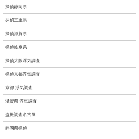
探偵静岡県
探偵三重県
探偵滋賀県
探偵岐阜県
探偵大阪浮気調査
探偵京都浮気調査
京都 浮気調査
※弊社から24時間以内に返信が無い場合、再度LINE又はお電話を
滋賀県 浮気調査
お願いいたします。
盗撮調査名古屋
カテゴリー
静岡県探偵
ブログ (496)