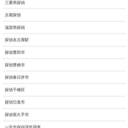
三重県探偵
お知らせ (1)
京都探偵
メニュー
滋賀県探偵
トップ
探偵名古屋駅
ご挨拶
探偵豊田市
システム
探偵豊橋市
クーリング・オフ
探偵春日井市
ワンストップサービス
探偵千種区
アフターフォロー
探偵日進市
ミライリサーチのお約束
探偵長久手市
当社のこだわり
一宮市探偵浮気調査