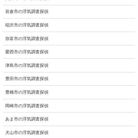
証拠が無ければ警察も弁護士も動くことはできません。
岩倉市の浮気調査探偵
探偵はその為に必要不可欠な役割と考えております。
しかし探偵業はビジネスだけでは割り切れない大切なものがあり
稲沢市の浮気調査探偵
ます。
探偵業は人のお役に立つことができ、これほど遣り甲斐のある仕
弥富市の浮気調査探偵
事はないと思っております。
これからもお客様のお気持ちに寄り添い、全力を尽くしてまいり
愛西市の浮気調査探偵
ます。
津島市の浮気調査探偵
探偵社によって、それぞれ得意分野があり調査方法、調査力、考
え方は違います。
豊田市の浮気調査探偵
弊社は浮気調査、行動調査、ストーカー調査を得意分野とし、長
年の経験を活かし、様々な調査方法を取り入れ、多くの成功実績
豊橋市の浮気調査探偵
を残しております。
岡崎市の浮気調査探偵
ご依頼いただければ沖縄から北海道まで、日本全国どこへでも調
査にまいります。
あま市の浮気調査探偵
これまで通りお電話またはメールでご予約をいただき、弊所又は
ご要望がございましたらファミレス、喫茶店などでご相談、ご依
犬山市の浮気調査探偵
頼を承っております。