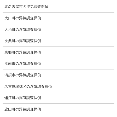
北名古屋市の浮気調査探偵
全国の探偵社の多くが沢山の調査項目を幅広く取り扱う中、弊社
は行動調査（不倫調査、浮気調査、婚前の行動調査、社員等の行
大口町の浮気調査探偵
動調査、その他）ストーカー調査（つきまとい、盗聴器発見調
査、盗撮器発見調査、GPS発見調査、電磁波調査、被害対策等）
大治町の浮気調査探偵
専門の探偵社です。
専門だからこそ、他社にはできないことがあります。
扶桑町の浮気調査探偵
弊社は行動調査のご依頼の約80％は浮気調査となっております。
東郷町の浮気調査探偵
婚姻届は夫婦の契約書です。
本来は疑う気持ちが存在しないのが夫婦ではないでしょうか？
江南市の浮気調査探偵
この世で最も信頼していた人生のパートナーに裏切られたら、そ
の傷は計り知れない大きなものです。
清須市の浮気調査探偵
これまでの幸福な生活が地獄へと一変します。
名古屋瑞穂区の浮気調査探偵
弊社はその痛み、憎しみ、悔しさから解放され、解決するための
道をご依頼人と一緒になって考えます。
蠏江町の浮気調査探偵
様々な問題に直面したとき、普段の生活では探偵と関わり合いが
ないだけに探偵社選びに迷われると思います。
豊山町の浮気調査探偵
弊社は秘密を守り迅速・丁寧にご対応し、その分野の専門の探偵