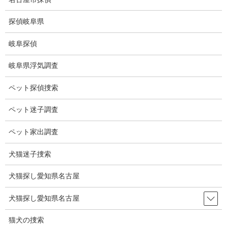
コ
ナ
ン
ビ
探偵岐阜県
テ
ゲ
ン
ー
岐阜探偵
ツ
シ
会社案内
に
ョ
岐阜県浮気調査
移
ン
動
に
HOME
会社案内
ペット探偵捜索
移
動
ペット迷子調査
会社案内
ペット家出調査
名 称
総合探偵社ミライリサーチ
犬猫迷子捜索
犬猫探し愛知県名古屋
名古屋市中区栄3-7ｰ4
Toshin.Sakuraビル 10F
所在地
犬猫探し愛知県名古屋
名古屋市中区新栄2-41-11
ベストビル6B
猫犬の捜索