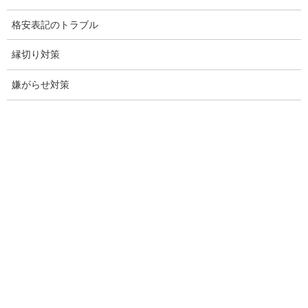
猫犬の捜索
格安表記のトラブル
所在調査
縁切り対策
身元調査
嫌がらせ対策
人探し
失踪・家出調査
所在確認調査
調査料金
浮気調査特別プラン
ストーカー関連調査料金
所在調査 家出調査料金
猫の捜索調査料金