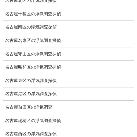
当社は「信頼と安心」を最重要とし長年の探偵経験を持ち、個人
名古屋北区の浮気調査探偵
情報保護士である所長がご相談、ご契約を承ります。
名古屋千種区の浮気調査探偵
一般財団法人全日本情報学習振興協会
個人情報保護士 山本英雄
名古屋南区の浮気調査探偵
名古屋名東区の浮気調査探偵
無料相談専用電話 10:00～17:00〔不定休〕
名古屋守山区の浮気調査探偵
070-2678-3739
営業電話・非通知電話・公衆電話等お断り
名古屋昭和区の浮気調査探偵
お問い合わせフォーム
名古屋東区の浮気調査探偵
お気軽にお問合せください
名古屋港区の浮気調査探偵
名古屋熱田区の浮気調査
名古屋瑞穂区の浮気調査探偵
総合探偵社ミライリサーチ
名古屋西区の浮気調査探偵