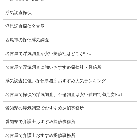
契約後の安心と信頼
浮気調査探偵
顧問弁護士のご案内
浮気調査探偵名古屋
委任契約
西尾市の探偵浮気調査
低料金の理由
名古屋で浮気調査が安い探偵社はどこがいい
スキルの高さ＝高額料金？
名古屋で浮気調査に強いおすすめ探偵社・興信所
適正料金
浮気調査に強い探偵事務所おすすめ人気ランキング
稼働制って何？
名古屋で探偵の浮気調査、不倫調査は安い費用で満足度No1
探偵
愛知県の浮気調査でおすすめ探偵事務所
探偵を本業
愛知県で弁護士おすすめ探偵事務所
調査機器
探偵の資格
名古屋で弁護士おすすめ探偵事務所