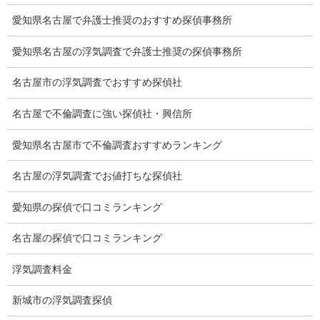
弁護士紹介
愛知県名古屋で弁護士推奨のおすすめ探偵事務所
浮気調査
愛知県名古屋の浮気調査で弁護士推奨の探偵事務所
浮気調査プランのご案内
名古屋市の浮気調査でおすすめ探偵社
浮気調査の相場
名古屋で不倫調査に強い探偵社・興信所
調査費用と調査日数の目安
愛知県名古屋市で不倫調査おすすめランキング
浮気調査料金の比較例
名古屋の浮気調査でお値打ちな探偵社
GPS検索調査
愛知県の探偵で口コミランキング
GPS調査
名古屋の探偵で口コミランキング
車両調査
浮気調査料金
浮気調査地域
新城市の浮気調査探偵
浮気調査関連調査