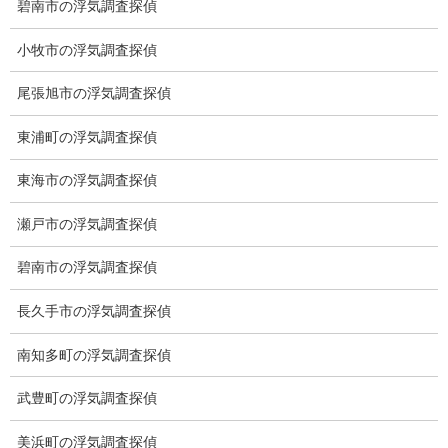
碧南市の浮気調査探偵
座右の銘：報恩感謝、利他の心 知足者富 謙虚にして驕らず
小牧市の浮気調査探偵
あいさつ
尾張旭市の浮気調査探偵
東浦町の浮気調査探偵
ミライリサーチサイトへご来訪して
いただき、誠にありがとうございま
東海市の浮気調査探偵
す。
この一期一会のご縁に感謝し、ご依
瀬戸市の浮気調査探偵
頼人との絆を大切にいたします。
碧南市の浮気調査探偵
「弱い立場の人を助けたい」これ
が、私が探偵になった理由です。
長久手市の浮気調査探偵
弱い立場の人や被害者が損をして、
強い立場の人や加害者が得をするこ
南知多町の浮気調査探偵
とは絶対に許せません。
その思いで探偵を続けております。
武豊町の浮気調査探偵
世の中には理不尽な事や矛盾したことが多く、それが当然かのよ
美浜町の浮気調査探偵
うに存在しております。