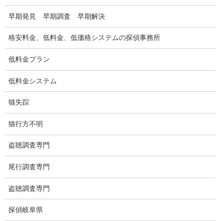
早期発見 早期調査 早期解決
格安料金、低料金、低価格システムの探偵事務所
低料金プラン
低料金システム
愛知県名古屋市中区栄3-7ｰ4
Toshin.Sakuraビル 10F
猫失踪
愛知県名古屋市中区新栄2丁目41-11
ベストビル6B
猫行方不明
愛知県公安委員会 第54250033号
盗聴調査専門
【出張面談いたします】
尾行調査専門
子供のお迎え、パート、お仕事の都合などで、お時間のない方、
愛知県内でご面談場所のご要望がございましたら、お申し付けく
盗聴調査専門
ださい。
探偵岐阜県