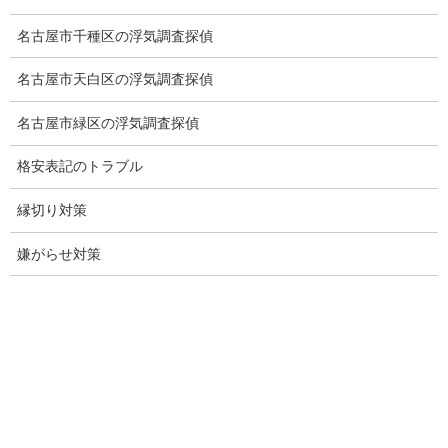
浮気調査
名古屋市千種区の浮気調査探偵
浮気調査プランのご案内
名古屋市天白区の浮気調査探偵
浮気調査の相場
名古屋市緑区の浮気調査探偵
調査費用と調査日数の目安
格安表記のトラブル
浮気調査料金の比較例
縁切り対策
GPS検索調査
嫌がらせ対策
GPS調査
車両調査
浮気調査地域
浮気調査関連調査
ドメスティックバイオレンスDV調査