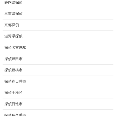
静岡県探偵
子供への暴力
浮気に関連し子供への悪影響を及ぼすケースは非常に多いと言え
三重県探偵
ます。
京都探偵
滋賀県探偵
無料相談専用電話 10:00～17:00〔不定休〕
070-2678-3739
探偵名古屋駅
営業電話・非通知電話・公衆電話等お断り
探偵豊田市
お問い合わせフォーム
お気軽にお問合せください
探偵豊橋市
探偵春日井市
総合探偵社ミライリサーチ
探偵千種区
探偵日進市
探偵長久手市