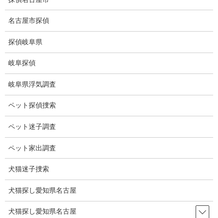
コ
ナ
ン
ビ
名古屋市探偵
テ
ゲ
ン
ー
探偵岐阜県
ツ
シ
浮気調査関連調査
に
ョ
岐阜探偵
移
ン
動
に
HOME
浮気調査関連調査
岐阜県浮気調査
移
動
ペット探偵捜索
浮気調査関連調査
ペット迷子調査
浮気関連調査のご案内
ペット家出調査
犬猫迷子捜索
犬猫探し愛知県名古屋
犬猫探し愛知県名古屋