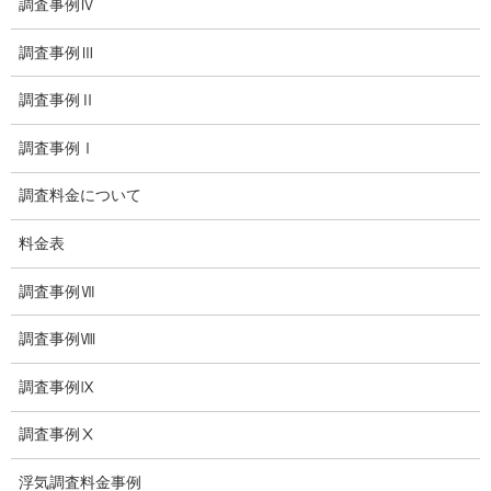
調査事例Ⅳ
顧問弁護士のご案内
調査事例Ⅲ
委任契約
低料金の理由
調査事例Ⅱ
スキルの高さ＝高額料金？
調査事例Ⅰ
適正料金
調査料金について
稼働制って何？
料金表
探偵
調査事例Ⅶ
探偵を本業
調査事例Ⅷ
調査機器
調査事例Ⅸ
探偵の資格
調査事例Ⅹ
弁護士紹介
浮気調査料金事例