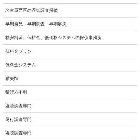
名古屋西区の浮気調査探偵
早期発見 早期調査 早期解決
格安料金、低料金、低価格システムの探偵事務所
嫌がらせ行為
過去の事例より浮気相手又は、その配偶者から嫌がらせを受けた
低料金プラン
案件があります。
低料金システム
ドメスティックバイオレンス
猫失踪
猫行方不明
盗聴調査専門
尾行調査専門
盗聴調査専門