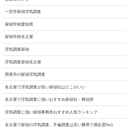
一宮市探偵浮気調査
探偵学校愛知県
探偵学校名古屋
愛知県名古屋市中区栄3-7ｰ4
Toshin.Sakuraビル 10F
浮気調査探偵
愛知県名古屋市中区新栄2丁目41-11
ベストビル6B
浮気調査探偵名古屋
愛知県公安委員会 第54250033号
西尾市の探偵浮気調査
【出張面談いたします】
子供のお迎え、パート、お仕事の都合などで、お時間のない方、
名古屋で浮気調査が安い探偵社はどこがいい
愛知県内でご面談場所のご要望がございましたら、お申し付けく
ださい。
名古屋で浮気調査に強いおすすめ探偵社・興信所
浮気調査に強い探偵事務所おすすめ人気ランキング
名古屋で探偵の浮気調査、不倫調査は安い費用で満足度No1