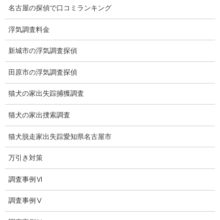
名古屋の探偵で口コミランキング
メニュー
浮気調査料金
トップ
新城市の浮気調査探偵
ご挨拶
田原市の浮気調査探偵
システム
猫犬の家出失踪捕獲調査
クーリング・オフ
猫犬の家出捜索調査
ワンストップサービス
猫犬脱走家出失踪愛知県名古屋市
アフターフォロー
万引き対策
ミライリサーチのお約束
調査事例Ⅵ
当社のこだわり
調査事例Ⅴ
契約後の安心と信頼