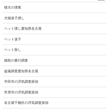
猫犬の捜索
犬猫迷子捜し
ペット捜し愛知県名古屋
各種調査
浮気と関連する事案は多々あります。
ペット迷子
不審なことがございましたら、お気軽にご相談ください。
ペット探し
盗聴器発見調査
婚前の素行調査
盗撮調査愛知県名古屋
半田市の浮気調査探偵
常滑市の浮気調査探偵
名古屋千種区の浮気調査探偵