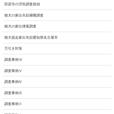
田原市の浮気調査探偵
離婚手続
猫犬の家出失踪捕獲調査
探偵社の要点
猫犬の家出捜索調査
有責配偶者からの離婚
猫犬脱走家出失踪愛知県名古屋市
浮気をする人
万引き対策
探偵社の選び方
調査事例Ⅵ
浮気度チェック
調査事例Ⅴ
会社案内
調査事例Ⅳ
損害保険調査
調査事例Ⅲ
会社沿革
調査事例Ⅱ
プライバシーポリシー