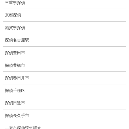
三重県探偵
盗撮調査愛知県
京都探偵
電磁波測定調査
滋賀県探偵
電磁波とは
探偵名古屋駅
ストーカー調査
探偵豊田市
待ち伏せ
探偵豊橋市
集団ストーカー
探偵春日井市
GPS発見調査
探偵千種区
盗難車両調査
探偵日進市
盗撮犯防止対策調査
探偵長久手市
痴漢防止対策調査
一宮市探偵浮気調査