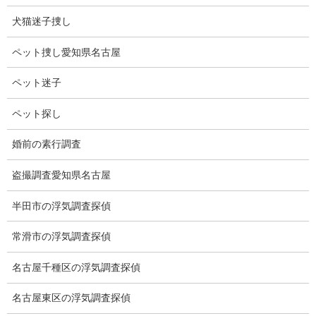
場合がありま
犬猫迷子捜し
す。
1．浮気相手の
ペット捜し愛知県名古屋
住所の確認調査
2．浮気相手の
ペット迷子
勤務先の確認調査
3．アパートマンション等の所在確認調査。
ペット探し
4．その他
婚前の素行調査
ストーカー犯の所在調査
盗撮調査愛知県名古屋
半田市の浮気調査探偵
ストーカー調査
で、ストーカー
常滑市の浮気調査探偵
の証拠を押さえ
た後、ストーカ
名古屋千種区の浮気調査探偵
ーを尾行し、居
宅先、勤務先等
名古屋東区の浮気調査探偵
を調べます。