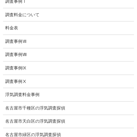
探偵業法
調査事例Ⅰ
法令遵守
調査料金について
推奨・提携法律事務所
料金表
ブログ
調査事例Ⅶ
探偵エッセイ
調査事例Ⅷ
探偵コラム
調査事例Ⅸ
探偵日記
調査事例Ⅹ
夫婦の信頼関係
浮気調査料金事例
お知らせ
名古屋市千種区の浮気調査探偵
いじめ相談
名古屋市天白区の浮気調査探偵
子供の虐待
名古屋市緑区の浮気調査探偵