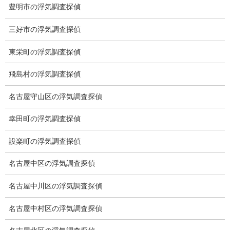
ブログ (496)
豊明市の浮気調査探偵
お知らせ (1)
三好市の浮気調査探偵
メニュー
東栄町の浮気調査探偵
トップ
飛島村の浮気調査探偵
ご挨拶
名古屋守山区の浮気調査探偵
システム
幸田町の浮気調査探偵
クーリング・オフ
設楽町の浮気調査探偵
ワンストップサービス
名古屋中区の浮気調査探偵
アフターフォロー
名古屋中川区の浮気調査探偵
ミライリサーチのお約束
名古屋中村区の浮気調査探偵
当社のこだわり