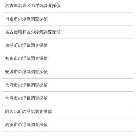
ストーカーの証
名古屋名東区の浮気調査探偵
拠と身元を調べ
ることで、警察
日進市の浮気調査探偵
への通報もスムーズになり、事件を未然に防ぐことができます。
名古屋昭和区の浮気調査探偵
東浦町の浮気調査探偵
知多市の浮気調査探偵
その他の所在確認調査
安城市の浮気調査探偵
弊社の所在調査
大府市の浮気調査探偵
で多い調査の一
常滑市の浮気調査探偵
つに裁判所、弁
護士の手紙が届
阿久比町の浮気調査探偵
かない、住所地
に住んでいるの
高浜市の浮気調査探偵
か分からない、
連絡が取れな