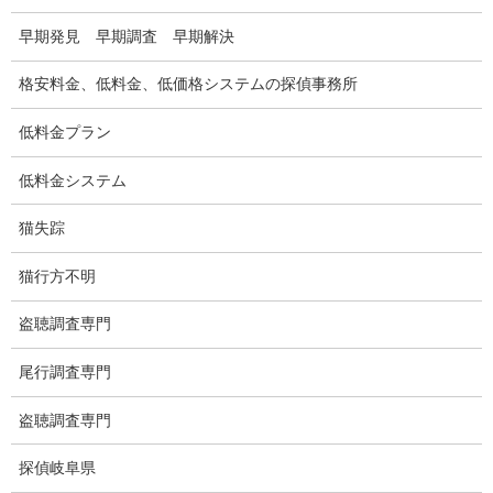
探偵の資格
早期発見 早期調査 早期解決
弁護士紹介
格安料金、低料金、低価格システムの探偵事務所
浮気調査
低料金プラン
浮気調査プランのご案内
低料金システム
浮気調査の相場
猫失踪
調査費用と調査日数の目安
猫行方不明
浮気調査料金の比較例
盗聴調査専門
GPS検索調査
尾行調査専門
GPS調査
車両調査
盗聴調査専門
浮気調査地域
探偵岐阜県