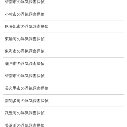
碧南市の浮気調査探偵
い。
所在地に対象者
小牧市の浮気調査探偵
が住んでおられ
るか、いないかの調査を行います。
尾張旭市の浮気調査探偵
弁護士、裁判所の指定事項に従い調査を行います。
東浦町の浮気調査探偵
無料相談専用電話 10:00～17:00〔不定休〕
東海市の浮気調査探偵
070-2678-3739
瀬戸市の浮気調査探偵
営業電話・非通知電話・公衆電話等お断り
碧南市の浮気調査探偵
お問い合わせフォーム
お気軽にお問合せください
長久手市の浮気調査探偵
南知多町の浮気調査探偵
武豊町の浮気調査探偵
総合探偵社ミライリサーチ
美浜町の浮気調査探偵