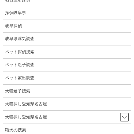
コ
ナ
ン
ビ
探偵岐阜県
テ
ゲ
ン
ー
岐阜探偵
ツ
シ
所在確認調査
に
ョ
岐阜県浮気調査
移
ン
動
に
HOME
所在確認調査
ペット探偵捜索
移
動
ペット迷子調査
所在確認調査
ペット家出調査
浮気相手の所在確認調査
犬猫迷子捜索
犬猫探し愛知県名古屋
浮気相手の住
所、勤務先が判
犬猫探し愛知県名古屋
明していても古
い記憶や情報か
猫犬の捜索
ら実際に異なる