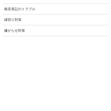
児童虐待防止対策
格安表記のトラブル
子供のいじめ相談
縁切り対策
いじめ相談・愛知県名古屋
嫌がらせ対策
子供のいじめ問題・いじめ相談、小学生、中学生、高校生
日本版DBS
お問い合わせ
愛知県内出張面談実施中
浮気調査専門
結婚前の行動調査
結婚調査
社員の行動調査