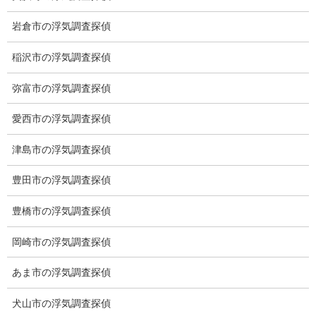
岩倉市の浮気調査探偵
稲沢市の浮気調査探偵
弥富市の浮気調査探偵
愛西市の浮気調査探偵
愛知県名古屋市中区栄3-7ｰ4
津島市の浮気調査探偵
Toshin.Sakuraビル 10F
愛知県名古屋市中区新栄2丁目41-11
豊田市の浮気調査探偵
ベストビル6B
愛知県公安委員会 第54250033号
豊橋市の浮気調査探偵
【出張面談いたします】
岡崎市の浮気調査探偵
子供のお迎え、パート、お仕事の都合などで、お時間のない方、
愛知県内でご面談場所のご要望がございましたら、お申し付けく
あま市の浮気調査探偵
ださい。
犬山市の浮気調査探偵