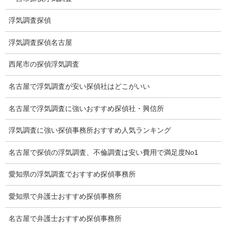
下着窃盗犯防止対策調査
浮気調査探偵
猫犬の捜索
浮気調査探偵名古屋
所在調査
西尾市の探偵浮気調査
身元調査
人探し
名古屋で浮気調査が安い探偵社はどこがいい
失踪・家出調査
名古屋で浮気調査に強いおすすめ探偵社・興信所
所在確認調査
浮気調査に強い探偵事務所おすすめ人気ランキング
調査料金
名古屋で探偵の浮気調査、不倫調査は安い費用で満足度No1
浮気調査特別プラン
愛知県の浮気調査でおすすめ探偵事務所
ストーカー関連調査料金
愛知県で弁護士おすすめ探偵事務所
所在調査 家出調査料金
名古屋で弁護士おすすめ探偵事務所