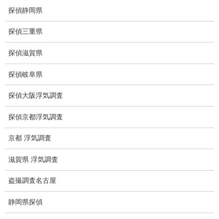
浮気調査関連調査
探偵静岡県
ドメスティックバイオレンスDV調査
探偵三重県
いじめ・子供の虐待
探偵滋賀県
別れさせ屋
探偵岐阜県
盗聴調査
探偵大阪浮気調査
盗聴調査料金
探偵京都浮気調査
盗聴器の種類
京都 浮気調査
ご依頼の注意点
滋賀県 浮気調査
世界の盗聴事情
盗撮調査名古屋
弊社が選ばれる理由
静岡県探偵
盗撮器