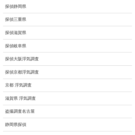
盗難車両調査
探偵静岡県
盗撮犯防止対策調査
探偵三重県
痴漢防止対策調査
探偵滋賀県
下着窃盗犯防止対策調査
探偵岐阜県
猫犬の捜索
探偵大阪浮気調査
所在調査
探偵京都浮気調査
身元調査
京都 浮気調査
人探し
滋賀県 浮気調査
失踪・家出調査
盗撮調査名古屋
所在確認調査
静岡県探偵
調査料金