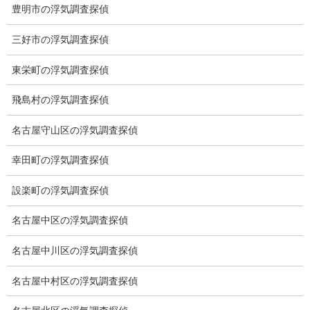
豊明市の浮気調査探偵
探偵
三好市の浮気調査探偵
探偵を本業
東栄町の浮気調査探偵
調査機器
飛島村の浮気調査探偵
探偵の資格
弁護士紹介
名古屋守山区の浮気調査探偵
浮気調査
幸田町の浮気調査探偵
浮気調査プランのご案内
設楽町の浮気調査探偵
浮気調査の相場
名古屋中区の浮気調査探偵
調査費用と調査日数の目安
名古屋中川区の浮気調査探偵
浮気調査料金の比較例
名古屋中村区の浮気調査探偵
GPS検索調査