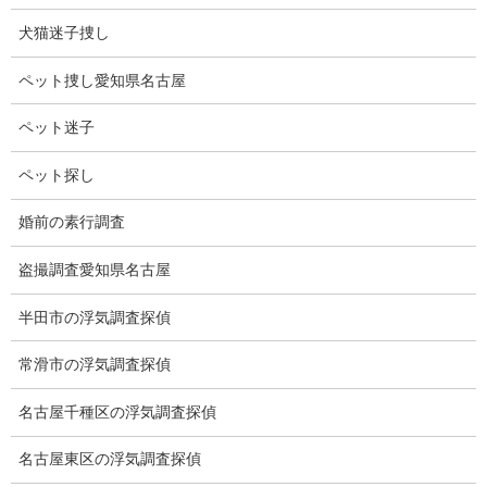
お気持ちに寄り
犬猫迷子捜し
添います。
調査においては迅速・丁寧な対応に心がけております。
ペット捜し愛知県名古屋
調査料金はHPにて明瞭にしています。
おひとりで問題を抱え込まず、まずはお気軽にご相談ください。
ペット迷子
ペット探し
婚前の素行調査
盗撮調査愛知県名古屋
半田市の浮気調査探偵
無料相談専用電話 10:00～17:00〔不定休〕
常滑市の浮気調査探偵
070-2678-3739
営業電話・非通知電話・公衆電話等お断り
名古屋千種区の浮気調査探偵
お問い合わせフォーム
名古屋東区の浮気調査探偵
お気軽にお問合せください