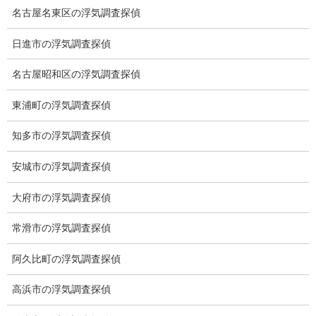
名古屋名東区の浮気調査探偵
日進市の浮気調査探偵
名古屋昭和区の浮気調査探偵
総合探偵社ミライリサーチ
東浦町の浮気調査探偵
知多市の浮気調査探偵
安城市の浮気調査探偵
大府市の浮気調査探偵
常滑市の浮気調査探偵
愛知県名古屋市中区栄3-7ｰ4
Toshin.Sakuraビル 10F
阿久比町の浮気調査探偵
愛知県名古屋市中区新栄2丁目41-11
ベストビル6B
高浜市の浮気調査探偵
愛知県公安委員会 第54250033号