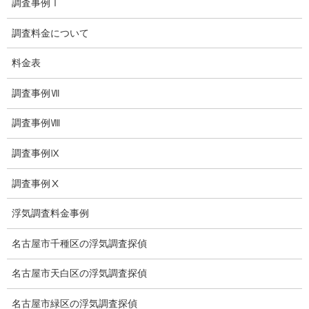
調査事例Ⅰ
浮気調査専門
結婚前の行動調査
調査料金について
結婚調査
料金表
社員の行動調査
調査事例Ⅶ
行動調査
調査事例Ⅷ
法人調査
調査事例Ⅸ
企業調査
調査事例Ⅹ
愛知探偵
浮気調査料金事例
愛知県探偵
名古屋市千種区の浮気調査探偵
探偵愛知県
名古屋市天白区の浮気調査探偵
愛知調査
名古屋市緑区の浮気調査探偵