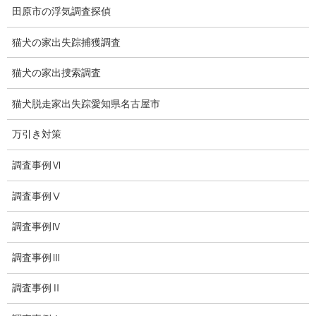
田原市の浮気調査探偵
お知らせ
猫犬の家出失踪捕獲調査
いじめ相談
猫犬の家出捜索調査
子供の虐待
猫犬脱走家出失踪愛知県名古屋市
児童虐待防止対策
万引き対策
子供のいじめ相談
調査事例Ⅵ
いじめ相談・愛知県名古屋
調査事例Ⅴ
子供のいじめ問題・いじめ相談、小学生、中学生、高校生
調査事例Ⅳ
日本版DBS
調査事例Ⅲ
お問い合わせ
調査事例Ⅱ
愛知県内出張面談実施中