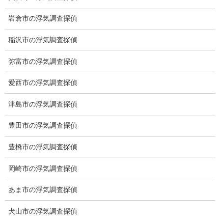
※弊社から24時間以内に返信が無い場合、再度LINE又はお電話を
岩倉市の浮気調査探偵
お願いいたします。
稲沢市の浮気調査探偵
カテゴリー
弥富市の浮気調査探偵
ブログ (496)
愛西市の浮気調査探偵
お知らせ (1)
津島市の浮気調査探偵
メニュー
豊田市の浮気調査探偵
トップ
豊橋市の浮気調査探偵
ご挨拶
岡崎市の浮気調査探偵
システム
あま市の浮気調査探偵
クーリング・オフ
犬山市の浮気調査探偵