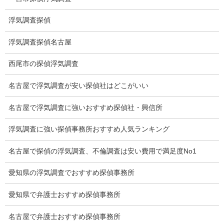
調査料金のご質問
浮気調査探偵
調査員の人数（浮気調査）
浮気調査探偵名古屋
調査プランのご依頼の割合
西尾市の探偵浮気調査
慰謝料の相場
名古屋で浮気調査が安い探偵社はどこがいい
離婚手続
探偵社の要点
名古屋で浮気調査に強いおすすめ探偵社・興信所
有責配偶者からの離婚
浮気調査に強い探偵事務所おすすめ人気ランキング
浮気をする人
名古屋で探偵の浮気調査、不倫調査は安い費用で満足度No1
探偵社の選び方
愛知県の浮気調査でおすすめ探偵事務所
浮気度チェック
愛知県で弁護士おすすめ探偵事務所
会社案内
名古屋で弁護士おすすめ探偵事務所