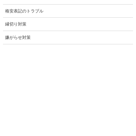
盗聴調査名古屋
格安表記のトラブル
不倫名古屋愛知
縁切り対策
探偵愛知
嫌がらせ対策
探偵名古屋
名古屋探偵
興信所名古屋
愛知県名古屋興信所
探偵事務所名古屋愛知県
調査会社愛知県名古屋市
調査事務所愛知県名古屋
盗聴調査愛知県