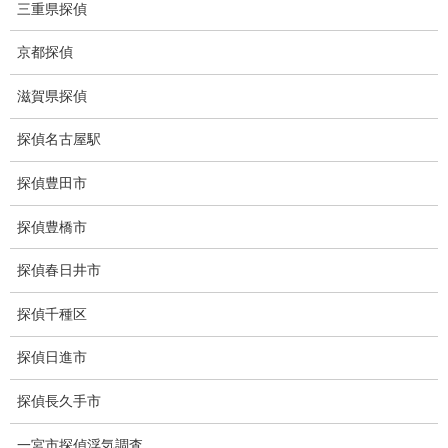
三重県探偵
浮気調査特別プラン
京都探偵
ストーカー関連調査料金
滋賀県探偵
所在調査 家出調査料金
探偵名古屋駅
猫の捜索調査料金
探偵豊田市
報告書サンプル
探偵豊橋市
調査事例
探偵春日井市
お礼の言葉
探偵千種区
Q&A
探偵日進市
浮気証拠は何回必要か？
探偵長久手市
浮気調査時間
一宮市探偵浮気調査