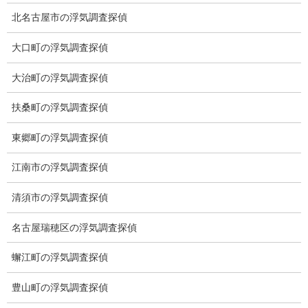
ワンストップサービス
北名古屋市の浮気調査探偵
アフターフォロー
大口町の浮気調査探偵
ミライリサーチのお約束
大治町の浮気調査探偵
当社のこだわり
扶桑町の浮気調査探偵
契約後の安心と信頼
東郷町の浮気調査探偵
顧問弁護士のご案内
江南市の浮気調査探偵
委任契約
清須市の浮気調査探偵
低料金の理由
名古屋瑞穂区の浮気調査探偵
スキルの高さ＝高額料金？
蠏江町の浮気調査探偵
適正料金
豊山町の浮気調査探偵
稼働制って何？