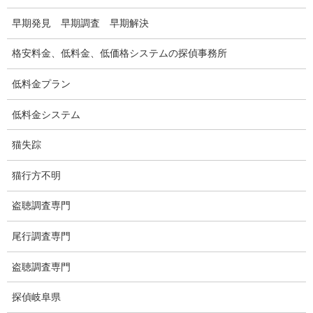
ご依頼の注意点
早期発見 早期調査 早期解決
世界の盗聴事情
格安料金、低料金、低価格システムの探偵事務所
弊社が選ばれる理由
低料金プラン
盗撮器
低料金システム
盗撮調査愛知県
猫失踪
電磁波測定調査
猫行方不明
電磁波とは
盗聴調査専門
ストーカー調査
尾行調査専門
待ち伏せ
盗聴調査専門
集団ストーカー
GPS発見調査
探偵岐阜県