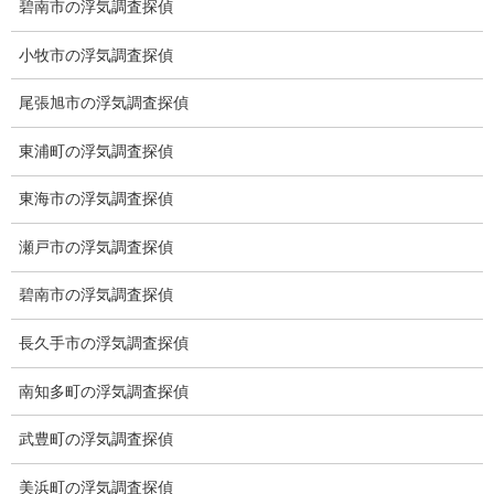
碧南市の浮気調査探偵
恋人の浮気調査は出来ますか？
小牧市の浮気調査探偵
お付き合いをしているのであれば浮気調査は可能です。
尾張旭市の浮気調査探偵
既婚者の場合は配偶者及び浮気相手に損害賠償請求はできます
が、恋人の場合は出来ず、真実を知り自分自身の心の整理の為に
東浦町の浮気調査探偵
調査をする方が大半です。
或いはご結婚を考えていて恋人に不審を感じた場合に結婚前調査
東海市の浮気調査探偵
をする方もおられます。
瀬戸市の浮気調査探偵
電話で御見積は可能ですか？
碧南市の浮気調査探偵
勿論できます。
コロナ禍前は、お客様とお会いして詳細を
長久手市の浮気調査探偵
伺い、御見積書を作成しておりましたがコロナ禍の影響で簡素化
し、お電話で大まかな御見積を出しております。
南知多町の浮気調査探偵
お電話でお見積もりできるのは浮気調査、行動調査、盗聴器発見
調査等になります。
武豊町の浮気調査探偵
人探し、所在調査、ストーカー調査などは、ご面談で詳細をお伺
いしたいと存じます。
美浜町の浮気調査探偵