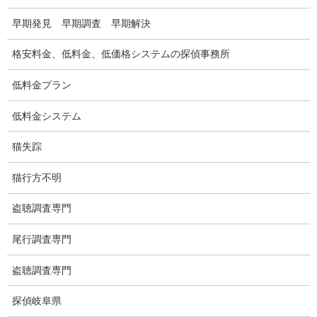
できない調査はありますか？
早期発見 早期調査 早期解決
法令に抵触する違法調査はできません。
格安料金、低料金、低価格システムの探偵事務所
また、男性のご相談者で友人を探す調査はお断りしております。
友人の人探しは本来、その身内が警察へ捜索願等を提出して行う
低料金プラン
もので、他人がご依頼する事ではないからです。
身内からのご依頼でもDV等の問題がある場合は、お断りしており
低料金システム
ます。
猫失踪
低料金で証拠は撮れますか？
猫行方不明
探偵社は経費を沢山使うほど高額になります。
盗聴調査専門
弊社は事務所代、高額な広告費、加盟金、ロイヤリティー等の経
費が無い分、低料金となっております。
尾行調査専門
過去、大手探偵社に勤務したことがありますが高額料金＝高いス
盗聴調査専門
キルではありません。
探偵岐阜県
優れた調査スキルとは？