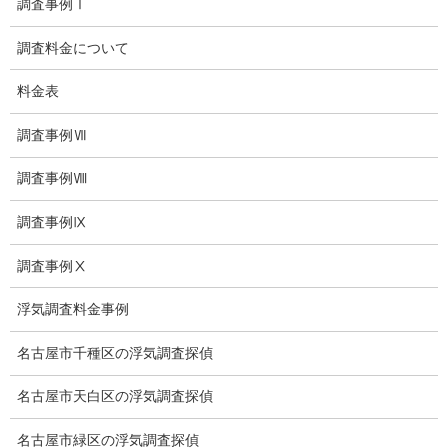
調査事例Ⅰ
調査料金について
総合探偵社ミライリサーチ
料金表
調査事例Ⅶ
調査事例Ⅷ
調査事例Ⅸ
調査事例Ⅹ
愛知県名古屋市中区栄3-7ｰ4
浮気調査料金事例
Toshin.Sakuraビル 10F
愛知県名古屋市中区新栄2丁目41-11
名古屋市千種区の浮気調査探偵
ベストビル6B
愛知県公安委員会 第54250033号
名古屋市天白区の浮気調査探偵
【出張面談いたします】
名古屋市緑区の浮気調査探偵