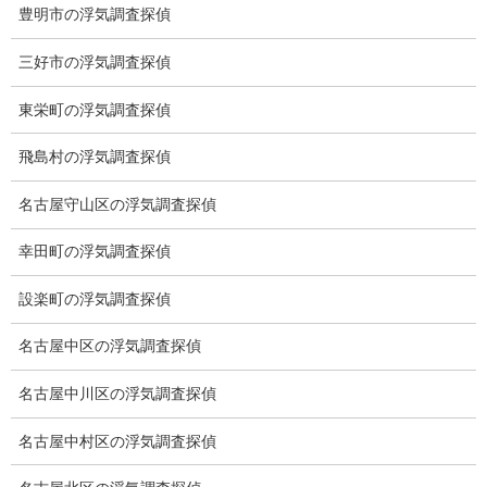
豊明市の浮気調査探偵
調査料金の全国相場は？
三好市の浮気調査探偵
通常調査（簡易調査、GPS調査は除く）は探偵1名1時間
12,000円～15,000円が多くみられます。
東栄町の浮気調査探偵
或いは、探偵1名1稼働5時間80,000円程の稼働制の探偵社もありま
す。
飛島村の浮気調査探偵
探偵社によって基本料金、報告書作成費、車両費、機器費等の費
名古屋守山区の浮気調査探偵
用が別途必要になります。
幸田町の浮気調査探偵
どうして調査料金の差があるのか？
設楽町の浮気調査探偵
調査料金の差は、固定経費などを沢山使うか？また調査を
名古屋中区の浮気調査探偵
委託するかなどで変わってきます。
自社で調査を行い、広告費などの固定経費を抑えれば低料金で済
名古屋中川区の浮気調査探偵
みますが、高額の広告費、調査の委託料、協会やFC等の年会費、
ロイヤリティー、マージンが必要な場合はその分を上乗せしない
名古屋中村区の浮気調査探偵
と採算が取れません。