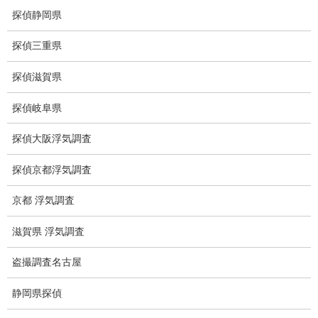
探偵静岡県
調査スキル（尾行、張込、聞込み、撮影技術）は探偵社に
探偵三重県
よって雲泥の差があります。
探偵社の優劣で成功率は変わります。
探偵滋賀県
特に難易度の高い調査は明確になります。
従って、経験と実績の十分な探偵社を選ぶことが大切です。
探偵岐阜県
高品質の調査機器とは？
探偵大阪浮気調査
調査員の尾行スキルが優れていても調査機器の性能が劣っ
探偵京都浮気調査
ていることや機器不足から証拠が撮れない、或いは調査が出来な
京都 浮気調査
くなることが生じます。
調査機器を豊富に備えている探偵社は、質の高い調査にこだわる
滋賀県 浮気調査
探偵社と言えます。
盗撮調査名古屋
経験豊かな相談員とは？
静岡県探偵
相談、見積、契約は調査の方向性と調査料金を決める大切