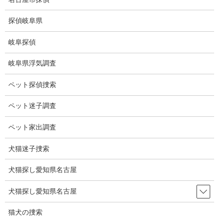
コ
ナ
ン
ビ
探偵岐阜県
テ
ゲ
ン
ー
岐阜探偵
ツ
シ
Q&A
に
ョ
岐阜県浮気調査
移
ン
動
に
HOME
Q&A
ペット探偵捜索
移
動
ペット迷子調査
よくある質問
ペット家出調査
大手探偵社の方が調査力は優れているか？
犬猫迷子捜索
調査力の差は大手、個人、大手以外の法人で差がある訳で
犬猫探し愛知県名古屋
はありません。
調査力の差は調査員個人の能力の差で、誰が調査を行ったかで変
犬猫探し愛知県名古屋
わります。
弊社も大手探偵社に勤務したことがありますが、調査の殆どは加
猫犬の捜索