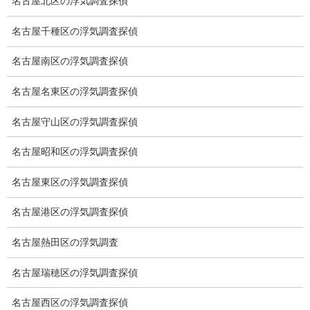
名古屋北区の浮気調査探偵
名古屋千種区の浮気調査探偵
調査料金の計算方法は？
名古屋南区の浮気調査探偵
弊社の調査料金は調査員の人数、調査日数、調査時間を協
名古屋名東区の浮気調査探偵
議の上、決定いたします。
弊社は、基本2名体制で行います。
名古屋守山区の浮気調査探偵
調査員の人数は状況で3名以上の調査員が必要になりますが、難易
度が低ければ調査員1名で可能です。
名古屋昭和区の浮気調査探偵
報告書の中身は何処まで？
名古屋東区の浮気調査探偵
名古屋港区の浮気調査探偵
弊社の報告書は、調査を行った証拠及びホテル等の撮影日
時の入った写真の添付。
名古屋熱田区の浮気調査
立ち寄り先の撮影、記録。
調査中に知り得た情報（浮気相手の氏名、居所、勤務先、車両等
名古屋瑞穂区の浮気調査探偵
が判明した場合）は、すべてご報告書に明記いたします。
名古屋西区の浮気調査探偵