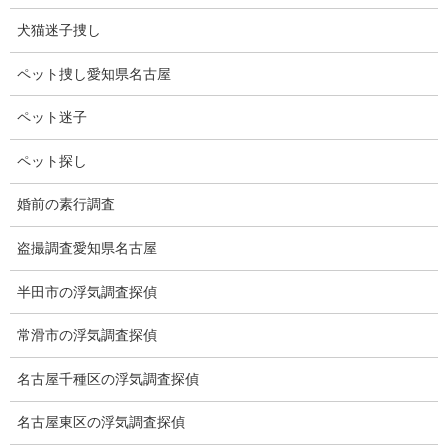
盟員又は個人の探偵社に委託しておりました。
その結果、お客様は個人の探偵社に依頼したことと同じ結果にな
犬猫迷子捜し
ります。
ペット捜し愛知県名古屋
ホテルは昼間も暗いエントランスや駐車場がありますが、
ペット迷子
暗所や夜も顔の写真は撮れますか？
ペット探し
弊社は暗所に強いカメラにF1.2とF2.8のGMⅡのレンズ等
婚前の素行調査
及び暗視カメラを使用しておりますので暗所や夜も顔は撮れます
のでご安心ください。
盗撮調査愛知県名古屋
弁護士が裁判や慰謝料請求で使用できる報告書とはどのよ
半田市の浮気調査探偵
うなものですか？
常滑市の浮気調査探偵
浮気調査結果の法的な扱いについては、当社提携の岡野法
名古屋千種区の浮気調査探偵
律事務所の公開情報を参考にしています。
名古屋東区の浮気調査探偵