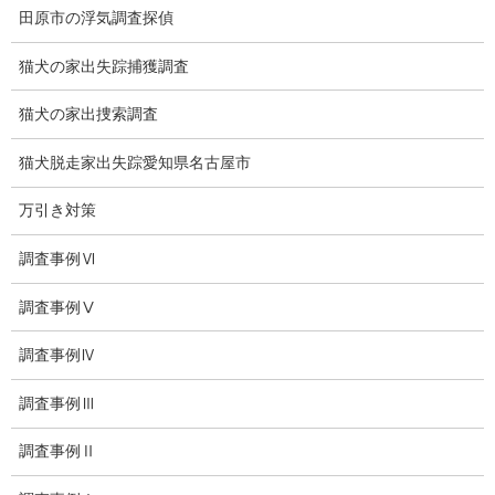
本当の幸せとは何ですか？
田原市の浮気調査探偵
人それぞれ価値観は違いますが幸せそうに見えても不幸な
猫犬の家出失踪捕獲調査
方、裕福でも不幸な方、自分の幸せに気づかない方もおられま
す。
猫犬の家出捜索調査
ある意味で、平凡でも家庭が円満で、安心できる生活が本当の意
猫犬脱走家出失踪愛知県名古屋市
味での幸せと思います。
そして心のあり方も大切と思います。
万引き対策
調査事例Ⅵ
調査事例Ⅴ
無料相談専用電話 10:00～17:00〔不定休〕
070-2678-3739
調査事例Ⅳ
営業電話・非通知電話・公衆電話等お断り
調査事例Ⅲ
お問い合わせフォーム
調査事例Ⅱ
お気軽にお問合せください