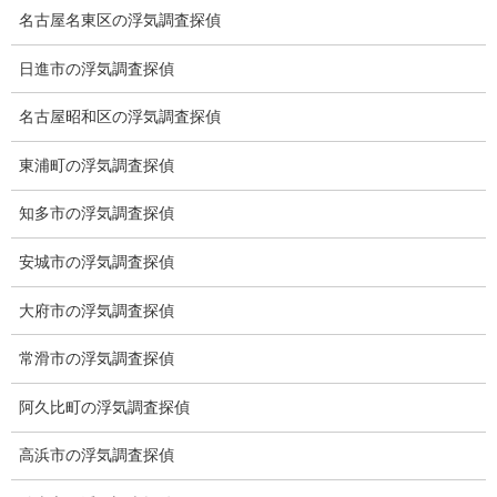
警察はどのようなストーカー証拠があれば動いてくれます
名古屋名東区の浮気調査探偵
か？
日進市の浮気調査探偵
ストーカー証拠は浮気証拠に類似する点が多いですが、浮
名古屋昭和区の浮気調査探偵
気調査よりも一歩踏み込んだ証拠収集が必要になります。
弊社は浮気調査（行動調査）とストーカー調査が専門となってお
東浦町の浮気調査探偵
ります。
知多市の浮気調査探偵
配偶者に不審を感じていますが確信が無いので迷っていま
安城市の浮気調査探偵
すがどのあたりで判断すればよいですか？
大府市の浮気調査探偵
配偶者から突然、離婚話を切り出される、夫婦生活が無く
なる、会話が無くなる、一緒に出歩かない、帰宅時間が怪しい、
常滑市の浮気調査探偵
言葉態度が冷たくなるなどがあります。
配偶者の感はほぼ当たっておりますので怪しいと思えば浮気の可
阿久比町の浮気調査探偵
能性は高いと思います。
高浜市の浮気調査探偵
浮気度チェックをご参照ください。
浮気度チェック