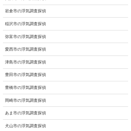
コロナ収束後もこのスタイルでまいります。
岩倉市の浮気調査探偵
契約書は必要ですか？その場合は郵送またはメールで可能
稲沢市の浮気調査探偵
ですか？
弥富市の浮気調査探偵
契約書は必要です。法律に重要事項説明書の書面の交付
と、それを口頭で説明する義務があります。
愛西市の浮気調査探偵
次に契約書の締結交付義務があるため、ご依頼だけは弊社とお会
いしていただきたいと存じます。
津島市の浮気調査探偵
お会いできない場合は契約書を郵送でも可能ですが、重要事項の
豊田市の浮気調査探偵
説明書の口頭での説明義務が必要なため、お電話でご説明させて
いただきたいと存じます。
豊橋市の浮気調査探偵
裁判所、弁護士の手紙が相手方に届かない場合の調査は可
岡崎市の浮気調査探偵
能ですか？
あま市の浮気調査探偵
可能です。
犬山市の浮気調査探偵
住んでおられても相手方に手紙が届かない場合があります。