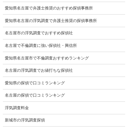
愛知県名古屋で弁護士推奨のおすすめ探偵事務所
稼働制と時間制の違いは？
愛知県名古屋の浮気調査で弁護士推奨の探偵事務所
例えば1稼働5時間8万円の場合の延長料金は、1時間でも5
名古屋市の浮気調査でおすすめ探偵社
時間でも8万円発生します。
基本料金が1稼働4万円の場合の延長料金は、4万円を合わせて1稼
名古屋で不倫調査に強い探偵社・興信所
働12万円になる探偵社もあります。
時間制の延長時間は1時間1万円なら1万円です。
愛知県名古屋市で不倫調査おすすめランキング
名古屋の浮気調査でお値打ちな探偵社
浮気をする人の人間性は？
愛知県の探偵で口コミランキング
浮気をする人は、配偶者を平気で裏切ることが出来るわけ
ですから例外を除いて、他人を裏切ることは、いとも簡単と思い
名古屋の探偵で口コミランキング
ます。
本性は、自分本位で欲深く心の冷たい人間と思います。
浮気調査料金
従って社会的に信用できない人間と言えます。
新城市の浮気調査探偵