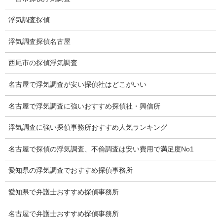
そのような写真を報告書に添付する探偵社もあります。
浮気調査探偵
報告書は信頼性の高い証拠が必要です。
従って虚偽、誇大の報告書は裁判では通用いたしません。
浮気調査探偵名古屋
アフターフォローとは？
西尾市の探偵浮気調査
契約までは親身になって対応し、その後は冷たくなり事務
名古屋で浮気調査が安い探偵社はどこがいい
的に対応する探偵社はどうかと思います。
名古屋で浮気調査に強いおすすめ探偵社・興信所
契約後も変わらず親切に対応し、調査は信義誠実に行い、調査終
了後もご依頼人に対して適切なアドバイスが出来る探偵社が優れ
浮気調査に強い探偵事務所おすすめ人気ランキング
ております。
名古屋で探偵の浮気調査、不倫調査は安い費用で満足度No1
調査料金の高い探偵社は？
愛知県の浮気調査でおすすめ探偵事務所
探偵社の調査料金はまちまちです。
愛知県で弁護士おすすめ探偵事務所
調査料金だけで高い安いは判断できません。
料金が安くても調査スキルの高い探偵社もあれば高額でスキルの
名古屋で弁護士おすすめ探偵事務所
劣る探偵社もあります。