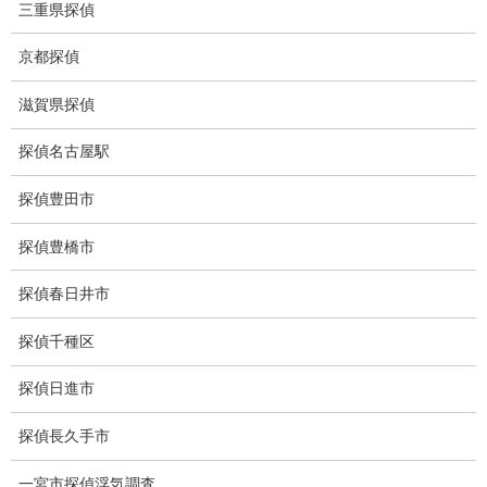
三重県探偵
な部分です。
素人探偵や調査経験の無い相談員は適切な調査方法や調査料金が
京都探偵
分かりません。
調査経験の豊かな相談員がご相談から契約までご対応することが
滋賀県探偵
ベストです。
探偵名古屋駅
実績豊富な調査員とは？
探偵豊田市
素人探偵や経験の浅い探偵は、調査現場での判断力、技術
探偵豊橋市
力、撮影力が乏しいため対象者に発覚されることや失尾、証拠が
撮れないなどの失敗を繰り返します。
探偵春日井市
調査技術の高い実績の豊富な探偵が調査を行うことが最も重要で
す。
探偵千種区
探偵日進市
裁判専用の報告書とは？
探偵長久手市
近年では日付、時間を後から張り付ける、映像を修正でき
るアプリがあります。
一宮市探偵浮気調査