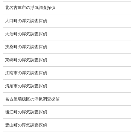
お電話で詳細な情報をお伺いできたら幸いです。
北名古屋市の浮気調査探偵
大口町の浮気調査探偵
良い探偵社の見分け方は？
大治町の浮気調査探偵
まず他社の誹謗中傷をしない探偵社です。
例えば集客目的で専用サイト等で他社の評価を落とす行為です。
扶桑町の浮気調査探偵
他業種では見かけないレベルです。
大切なことは他社を蹴落とすことではなく自社の調査スキルを磨
東郷町の浮気調査探偵
くことです。
江南市の浮気調査探偵
出張面談は出来ますか？
清須市の浮気調査探偵
愛知県内の出張面談を承っております。
名古屋瑞穂区の浮気調査探偵
ご面談は2時間ほどいただいております。
お客様の仕事上または家事、育児、パートなどのご都合で時間が
蠏江町の浮気調査探偵
取れないケースがあります。
弊社がお近くまで行くことでお客様にその分お時間が取れます。
豊山町の浮気調査探偵