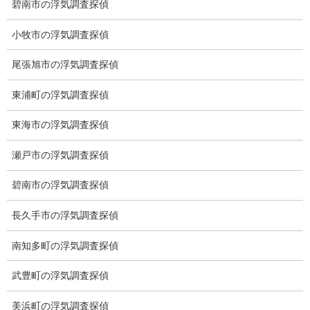
子供のお迎え、パート、お仕事の都合などで、お時間のない方、
碧南市の浮気調査探偵
愛知県内でご面談場所のご要望がございましたら、お申し付けく
ださい。
小牧市の浮気調査探偵
尾張旭市の浮気調査探偵
東浦町の浮気調査探偵
東海市の浮気調査探偵
瀬戸市の浮気調査探偵
碧南市の浮気調査探偵
長久手市の浮気調査探偵
南知多町の浮気調査探偵
武豊町の浮気調査探偵
※弊社から24時間以内に返信が無い場合、再度LINE又はお電話を
美浜町の浮気調査探偵