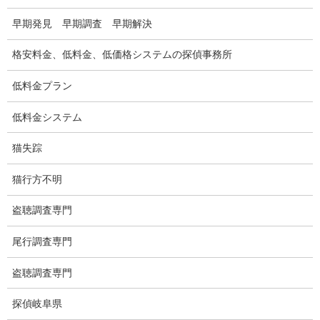
早期発見 早期調査 早期解決
弊社が選ばれる理由
格安料金、低料金、低価格システムの探偵事務所
盗撮器
低料金プラン
盗撮調査愛知県
低料金システム
電磁波測定調査
猫失踪
電磁波とは
ストーカー調査
猫行方不明
待ち伏せ
盗聴調査専門
集団ストーカー
尾行調査専門
GPS発見調査
盗聴調査専門
盗難車両調査
探偵岐阜県