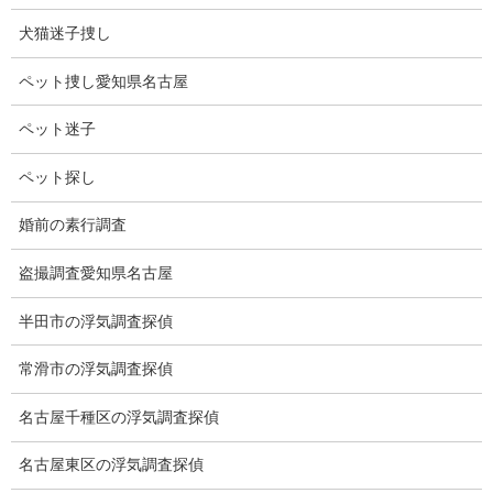
査（配偶者の浮
犬猫迷子捜し
気調査、社員等
の行動調査、結婚調査に於ける素行調査等）ストーカー調査（ス
ペット捜し愛知県名古屋
トーカー調査に関連し、盗聴器発見調査、盗撮器発見調査、ＧＰ
Ｓ発見調査、電磁波調査等）はお任せください。
ペット迷子
何かお困りごとがございましたら、お気軽にお問い合わせくださ
い。
ペット探し
婚前の素行調査
盗撮調査愛知県名古屋
無料相談専用電話 10:00～17:00〔不定休〕
半田市の浮気調査探偵
070-2678-3739
営業電話・非通知電話・公衆電話等お断り
常滑市の浮気調査探偵
お問い合わせフォーム
名古屋千種区の浮気調査探偵
お気軽にお問合せください
名古屋東区の浮気調査探偵