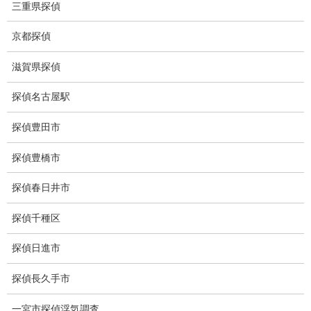
三重県探偵
ストーカー関連調査料金
京都探偵
所在調査 家出調査料金
滋賀県探偵
猫の捜索調査料金
探偵名古屋駅
報告書サンプル
探偵豊田市
調査事例
探偵豊橋市
お礼の言葉
探偵春日井市
Q&A
探偵千種区
浮気証拠は何回必要か？
探偵日進市
浮気調査時間
探偵長久手市
調査料金のご質問
一宮市探偵浮気調査
調査員の人数（浮気調査）