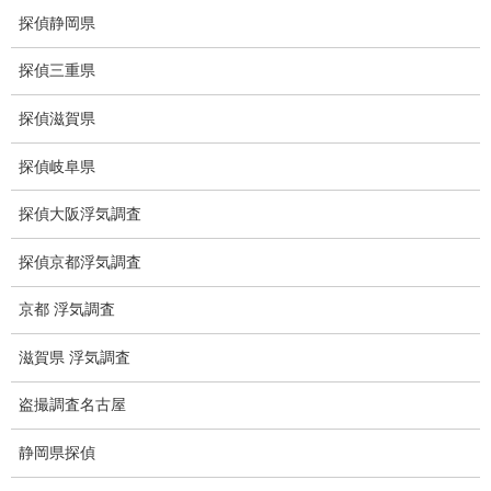
盗撮犯防止対策調査
探偵静岡県
痴漢防止対策調査
探偵三重県
下着窃盗犯防止対策調査
探偵滋賀県
猫犬の捜索
探偵岐阜県
所在調査
探偵大阪浮気調査
身元調査
探偵京都浮気調査
人探し
京都 浮気調査
失踪・家出調査
滋賀県 浮気調査
所在確認調査
盗撮調査名古屋
調査料金
静岡県探偵
浮気調査特別プラン