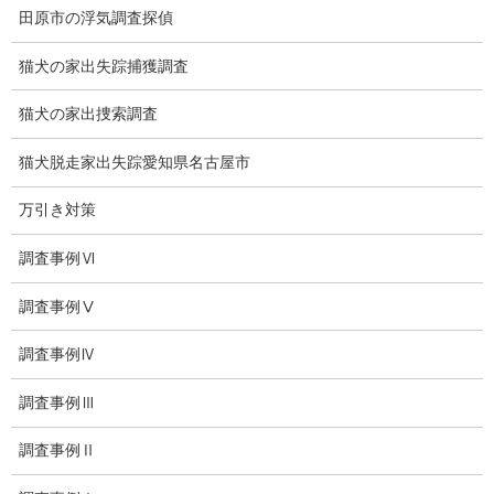
田原市の浮気調査探偵
いじめ相談
猫犬の家出失踪捕獲調査
子供の虐待
猫犬の家出捜索調査
児童虐待防止対策
猫犬脱走家出失踪愛知県名古屋市
子供のいじめ相談
万引き対策
いじめ相談・愛知県名古屋
調査事例Ⅵ
子供のいじめ問題・いじめ相談、小学生、中学生、高校生
調査事例Ⅴ
日本版DBS
お問い合わせ
調査事例Ⅳ
愛知県内出張面談実施中
調査事例Ⅲ
浮気調査専門
調査事例Ⅱ
結婚前の行動調査