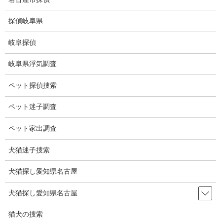
コ
ナ
ン
ビ
探偵岐阜県
テ
ゲ
ン
ー
岐阜探偵
ツ
シ
探偵名古屋駅
に
ョ
岐阜県浮気調査
移
ン
動
に
HOME
探偵名古屋駅
ペット探偵捜索
移
動
ペット迷子調査
探偵名古屋駅
ペット家出調査
弊社は愛知県名
犬猫迷子捜索
古屋を拠点と
し、岐阜県、三
犬猫探し愛知県名古屋
重県、静岡県を
はじめ全国から
犬猫探し愛知県名古屋
の調査を承って
おります。
猫犬の捜索
三重県の行動調