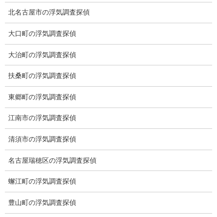
北名古屋市の浮気調査探偵
ミライリサーチのお約束
大口町の浮気調査探偵
当社のこだわり
大治町の浮気調査探偵
契約後の安心と信頼
扶桑町の浮気調査探偵
顧問弁護士のご案内
東郷町の浮気調査探偵
委任契約
江南市の浮気調査探偵
低料金の理由
清須市の浮気調査探偵
スキルの高さ＝高額料金？
名古屋瑞穂区の浮気調査探偵
適正料金
蠏江町の浮気調査探偵
稼働制って何？
豊山町の浮気調査探偵
探偵