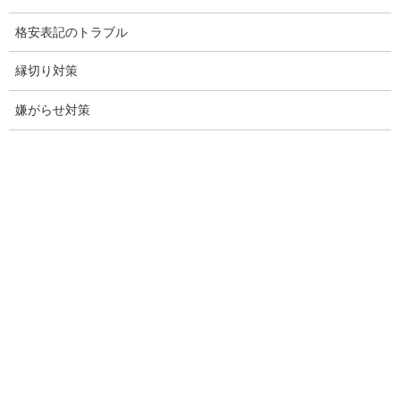
不倫名古屋愛知
格安表記のトラブル
探偵愛知
縁切り対策
探偵名古屋
嫌がらせ対策
名古屋探偵
興信所名古屋
愛知県名古屋興信所
探偵事務所名古屋愛知県
調査会社愛知県名古屋市
調査事務所愛知県名古屋
盗聴調査愛知県
盗聴調査愛知