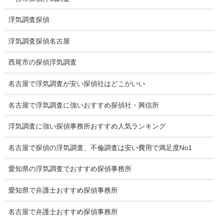
調査プランのご依頼の割合
浮気調査探偵
慰謝料の相場
浮気調査探偵名古屋
離婚手続
西尾市の探偵浮気調査
探偵社の要点
名古屋で浮気調査が安い探偵社はどこがいい
有責配偶者からの離婚
名古屋で浮気調査に強いおすすめ探偵社・興信所
浮気をする人
浮気調査に強い探偵事務所おすすめ人気ランキング
探偵社の選び方
名古屋で探偵の浮気調査、不倫調査は安い費用で満足度No1
浮気度チェック
愛知県の浮気調査でおすすめ探偵事務所
会社案内
愛知県で弁護士おすすめ探偵事務所
損害保険調査
名古屋で弁護士おすすめ探偵事務所