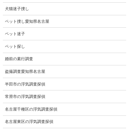
の浮気調査はお
犬猫迷子捜し
任せください。
三重県の行動調査（配偶者の浮気調査、社員等の行動調査、結婚
ペット捜し愛知県名古屋
調査に於ける素行調査等）ストーカー調査（ストーカー調査に関
連し、盗聴器発見調査、盗撮器発見調査、ＧＰＳ発見調査、電磁
ペット迷子
波調査等）はお任せください。
何かお困りごとがございましたら、お気軽にお問い合わせくださ
ペット探し
い。
婚前の素行調査
盗撮調査愛知県名古屋
無料相談専用電話 10:00～17:00〔不定休〕
070-2678-3739
半田市の浮気調査探偵
営業電話・非通知電話・公衆電話等お断り
常滑市の浮気調査探偵
お問い合わせフォーム
お気軽にお問合せください
名古屋千種区の浮気調査探偵
名古屋東区の浮気調査探偵