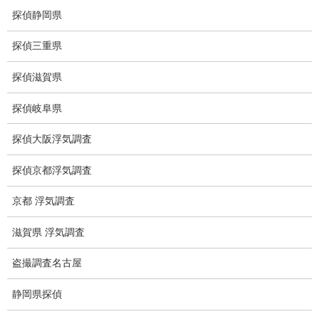
探偵静岡県
痴漢防止対策調査
探偵三重県
下着窃盗犯防止対策調査
探偵滋賀県
猫犬の捜索
探偵岐阜県
所在調査
探偵大阪浮気調査
身元調査
探偵京都浮気調査
人探し
京都 浮気調査
失踪・家出調査
滋賀県 浮気調査
所在確認調査
盗撮調査名古屋
調査料金
静岡県探偵
浮気調査特別プラン