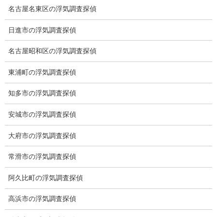
名古屋名東区の浮気調査探偵
総合探偵社ミライリサーチ
日進市の浮気調査探偵
名古屋昭和区の浮気調査探偵
東浦町の浮気調査探偵
知多市の浮気調査探偵
安城市の浮気調査探偵
愛知県名古屋市中区栄3-7ｰ4
大府市の浮気調査探偵
Toshin.Sakuraビル 10F
愛知県名古屋市中区新栄2丁目41-11
常滑市の浮気調査探偵
ベストビル6B
愛知県公安委員会 第54250033号
阿久比町の浮気調査探偵
高浜市の浮気調査探偵
【出張面談いたします】
子供のお迎え、パート、お仕事の都合などで、お時間のない方、