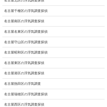
名古屋北区の浮気調査探偵
車両調査
名古屋千種区の浮気調査探偵
浮気調査地域
名古屋南区の浮気調査探偵
浮気調査関連調査
名古屋名東区の浮気調査探偵
ドメスティックバイオレンスDV調査
名古屋守山区の浮気調査探偵
いじめ・子供の虐待
別れさせ屋
名古屋昭和区の浮気調査探偵
盗聴調査
名古屋東区の浮気調査探偵
盗聴調査料金
名古屋港区の浮気調査探偵
盗聴器の種類
名古屋熱田区の浮気調査
ご依頼の注意点
名古屋瑞穂区の浮気調査探偵
世界の盗聴事情
名古屋西区の浮気調査探偵