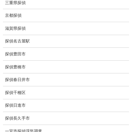
三重県探偵
ストーカー関連調査料金
所在調査 家出調査料金
京都探偵
猫の捜索調査料金
滋賀県探偵
報告書サンプル
探偵名古屋駅
調査事例
探偵豊田市
お礼の言葉
探偵豊橋市
Q&A
探偵春日井市
浮気証拠は何回必要か？
探偵千種区
浮気調査時間
探偵日進市
調査料金のご質問
探偵長久手市
調査員の人数（浮気調査）
一宮市探偵浮気調査