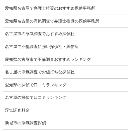
愛知県名古屋で弁護士推奨のおすすめ探偵事務所
プライバシーポリシー
愛知県名古屋の浮気調査で弁護士推奨の探偵事務所
探偵業法
名古屋市の浮気調査でおすすめ探偵社
法令遵守
名古屋で不倫調査に強い探偵社・興信所
推奨・提携法律事務所
愛知県名古屋市で不倫調査おすすめランキング
ブログ
名古屋の浮気調査でお値打ちな探偵社
探偵エッセイ
探偵コラム
愛知県の探偵で口コミランキング
探偵日記
名古屋の探偵で口コミランキング
夫婦の信頼関係
浮気調査料金
お知らせ
新城市の浮気調査探偵