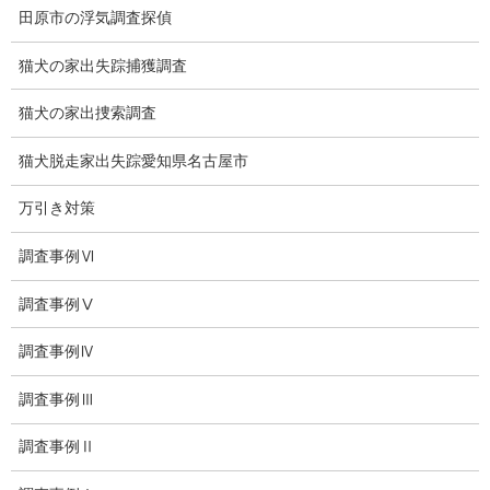
いじめ相談
田原市の浮気調査探偵
子供の虐待
猫犬の家出失踪捕獲調査
児童虐待防止対策
猫犬の家出捜索調査
子供のいじめ相談
猫犬脱走家出失踪愛知県名古屋市
いじめ相談・愛知県名古屋
万引き対策
子供のいじめ問題・いじめ相談、小学生、中学生、高校生
調査事例Ⅵ
日本版DBS
調査事例Ⅴ
お問い合わせ
調査事例Ⅳ
愛知県内出張面談実施中
調査事例Ⅲ
浮気調査専門
調査事例Ⅱ
結婚前の行動調査