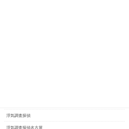
滋賀県探偵
探偵名古屋駅
探偵豊田市
探偵豊橋市
探偵春日井市
探偵千種区
探偵日進市
探偵長久手市
一宮市探偵浮気調査
浮気調査探偵
浮気調査探偵名古屋