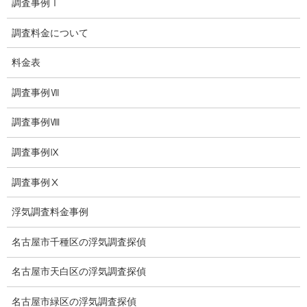
調査事例Ⅰ
結婚調査
調査料金について
社員の行動調査
料金表
行動調査
調査事例Ⅶ
法人調査
調査事例Ⅷ
企業調査
調査事例Ⅸ
愛知探偵
調査事例Ⅹ
愛知県探偵
浮気調査料金事例
探偵愛知県
名古屋市千種区の浮気調査探偵
愛知調査
名古屋市天白区の浮気調査探偵
盗聴調査名古屋
名古屋市緑区の浮気調査探偵
不倫名古屋愛知