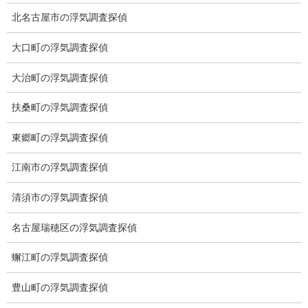
ミライリサーチのお約束
北名古屋市の浮気調査探偵
当社のこだわり
大口町の浮気調査探偵
契約後の安心と信頼
大治町の浮気調査探偵
顧問弁護士のご案内
扶桑町の浮気調査探偵
委任契約
東郷町の浮気調査探偵
低料金の理由
江南市の浮気調査探偵
スキルの高さ＝高額料金？
清須市の浮気調査探偵
適正料金
名古屋瑞穂区の浮気調査探偵
稼働制って何？
蠏江町の浮気調査探偵
探偵
豊山町の浮気調査探偵
探偵を本業