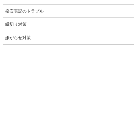
格安表記のトラブル
探偵愛知
探偵名古屋
縁切り対策
名古屋探偵
嫌がらせ対策
興信所名古屋
愛知県名古屋興信所
探偵事務所名古屋愛知県
調査会社愛知県名古屋市
調査事務所愛知県名古屋
盗聴調査愛知県
盗聴調査愛知