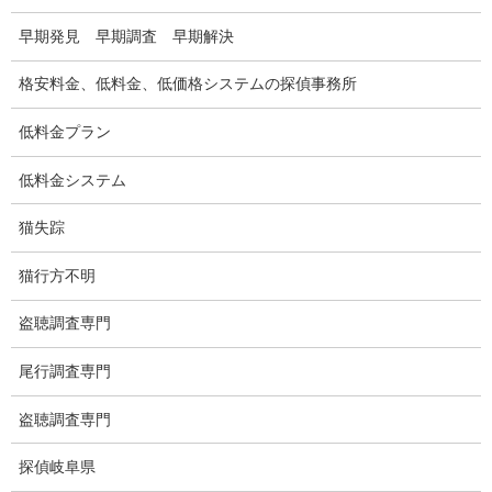
弊社が選ばれる理由
早期発見 早期調査 早期解決
盗撮器
格安料金、低料金、低価格システムの探偵事務所
盗撮調査愛知県
低料金プラン
電磁波測定調査
低料金システム
電磁波とは
猫失踪
ストーカー調査
猫行方不明
待ち伏せ
盗聴調査専門
集団ストーカー
尾行調査専門
GPS発見調査
盗聴調査専門
盗難車両調査
探偵岐阜県
盗撮犯防止対策調査