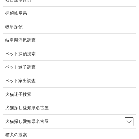
コ
ナ
ン
ビ
探偵岐阜県
テ
ゲ
ン
ー
岐阜探偵
ツ
シ
探偵長久手市
に
ョ
岐阜県浮気調査
移
ン
動
に
HOME
探偵長久手市
ペット探偵捜索
移
動
ペット迷子調査
探偵長久手市
ペット家出調査
弊社は愛知県名
犬猫迷子捜索
古屋を拠点と
し、岐阜県、三
犬猫探し愛知県名古屋
重県、静岡県を
はじめ全国から
犬猫探し愛知県名古屋
の調査を承って
おります。
猫犬の捜索
愛知県長久手市