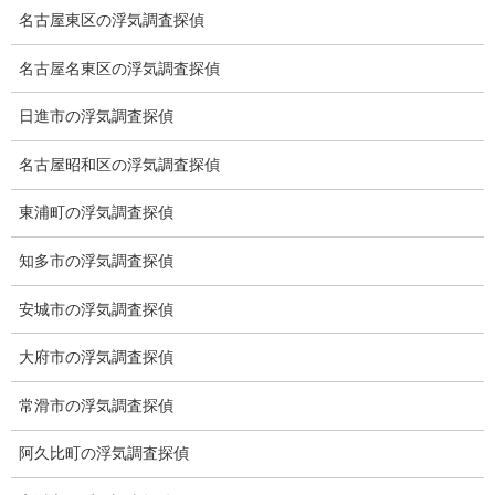
は、公安委員会
名古屋東区の浮気調査探偵
に提出する書類
に不備がなけれ
名古屋名東区の浮気調査探偵
ば届出をするだ
日進市の浮気調査探偵
けで済みます。
従って許可、認
名古屋昭和区の浮気調査探偵
可、申請等では
ありません。
東浦町の浮気調査探偵
誰でも開業できるのか？
知多市の浮気調査探偵
安城市の浮気調査探偵
誰でも届出を済
ませれば開業で
大府市の浮気調査探偵
きます。
常滑市の浮気調査探偵
ただし開業して
も十分な調査経
阿久比町の浮気調査探偵
験、調査スキ