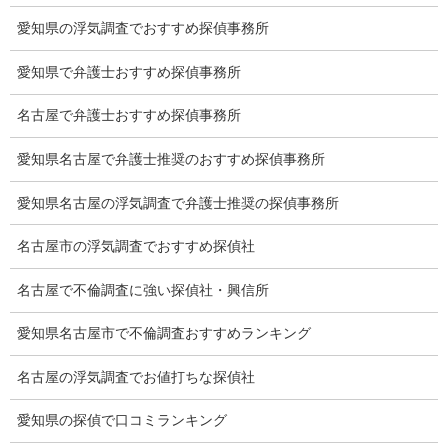
愛知県の浮気調査でおすすめ探偵事務所
浮気調査教室
愛知県で弁護士おすすめ探偵事務所
報告書サンプル
名古屋で弁護士おすすめ探偵事務所
調査事例
愛知県名古屋で弁護士推奨のおすすめ探偵事務所
お礼の言葉
愛知県名古屋の浮気調査で弁護士推奨の探偵事務所
Q&A
名古屋市の浮気調査でおすすめ探偵社
浮気証拠は何回必要か？
名古屋で不倫調査に強い探偵社・興信所
浮気調査時間
愛知県名古屋市で不倫調査おすすめランキング
調査料金のご質問
調査員の人数（浮気調査）
名古屋の浮気調査でお値打ちな探偵社
調査プランのご依頼の割合
愛知県の探偵で口コミランキング