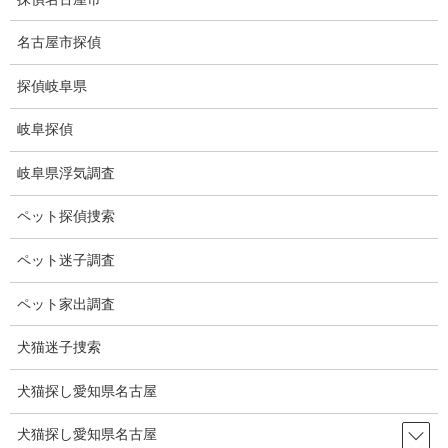
コ
ナ
ン
ビ
名古屋市探偵
テ
ゲ
ン
ー
探偵岐阜県
ツ
シ
探偵の資格
に
ョ
岐阜探偵
移
ン
動
に
HOME
探偵の資格
岐阜県浮気調査
移
動
ペット探偵捜索
探偵の資格
ペット迷子調査
探偵に資格はあるのか？
ペット家出調査
犬猫迷子捜索
日本の探偵に資
格はありませ
犬猫探し愛知県名古屋
ん。
しかし調査スキ
犬猫探し愛知県名古屋
ルは勿論、独自