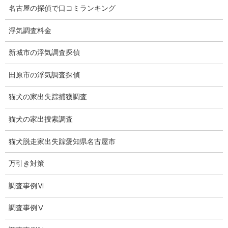
慰謝料の相場
名古屋の探偵で口コミランキング
離婚手続
浮気調査料金
探偵社の要点
新城市の浮気調査探偵
有責配偶者からの離婚
田原市の浮気調査探偵
浮気をする人
猫犬の家出失踪捕獲調査
探偵社の選び方
猫犬の家出捜索調査
浮気度チェック
猫犬脱走家出失踪愛知県名古屋市
会社案内
万引き対策
損害保険調査
調査事例Ⅵ
会社沿革
調査事例Ⅴ
プライバシーポリシー