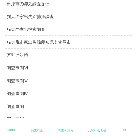
田原市の浮気調査探偵
猫犬の家出失踪捕獲調査
猫犬の家出捜索調査
猫犬脱走家出失踪愛知県名古屋市
万引き対策
調査事例Ⅵ
調査事例Ⅴ
調査事例Ⅳ
調査事例Ⅲ
調査事例Ⅱ
MENU
調査料金
調査の流れ
お問い合わせ
TEL
調査事例Ⅰ