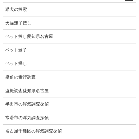
に多岐に渡って
猫犬の捜索
学ぶことが必要
です。
犬猫迷子捜し
ペット捜し愛知県名古屋
探偵業に許可はあるのか？
ペット迷子
許可は必要あり
ペット探し
ません。
届出で足りま
婚前の素行調査
す。
盗撮調査愛知県名古屋
半田市の浮気調査探偵
常滑市の浮気調査探偵
探偵業の届出制とは？
名古屋千種区の浮気調査探偵
探偵業の届出制