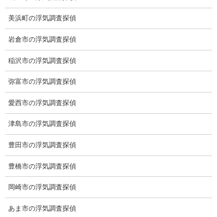
美浜町の浮気調査探偵
岩倉市の浮気調査探偵
稲沢市の浮気調査探偵
弥富市の浮気調査探偵
愛知県名古屋市中区栄3-7ｰ4
Toshin.Sakuraビル 10F
愛西市の浮気調査探偵
愛知県名古屋市中区新栄2丁目41-11
ベストビル6B
津島市の浮気調査探偵
愛知県公安委員会 第54250033号
豊田市の浮気調査探偵
【出張面談いたします】
子供のお迎え、パート、お仕事の都合などで、お時間のない方、
豊橋市の浮気調査探偵
愛知県内でご面談場所のご要望がございましたら、お申し付けく
ださい。
岡崎市の浮気調査探偵
あま市の浮気調査探偵