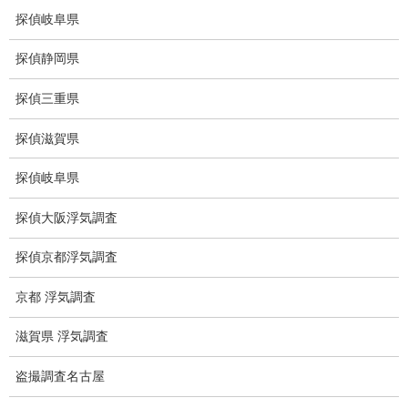
探偵岐阜県
ドメスティックバイオレンスDV調査
探偵静岡県
いじめ・子供の虐待
探偵三重県
別れさせ屋
探偵滋賀県
盗聴調査
探偵岐阜県
盗聴調査料金
探偵大阪浮気調査
盗聴器の種類
探偵京都浮気調査
ご依頼の注意点
京都 浮気調査
世界の盗聴事情
滋賀県 浮気調査
弊社が選ばれる理由
盗撮調査名古屋
盗撮器