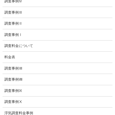
調査事例Ⅳ
探偵業法
調査事例Ⅲ
法令遵守
調査事例Ⅱ
推奨・提携法律事務所
調査事例Ⅰ
ブログ
調査料金について
探偵エッセイ
料金表
探偵コラム
調査事例Ⅶ
探偵日記
調査事例Ⅷ
夫婦の信頼関係
調査事例Ⅸ
お知らせ
調査事例Ⅹ
いじめ相談
浮気調査料金事例
子供の虐待