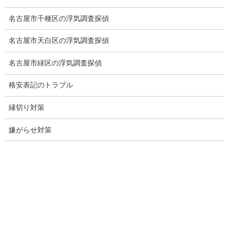
名古屋市千種区の浮気調査探偵
児童虐待防止対策
名古屋市天白区の浮気調査探偵
子供のいじめ相談
名古屋市緑区の浮気調査探偵
いじめ相談・愛知県名古屋
格安表記のトラブル
子供のいじめ問題・いじめ相談、小学生、中学生、高校生
日本版DBS
縁切り対策
探偵学校
嫌がらせ対策
探偵塾
お問い合わせ
愛知県内出張面談実施中
浮気調査専門