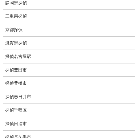
静岡県探偵
盗撮調査愛知県
三重県探偵
電磁波測定調査
京都探偵
電磁波とは
ストーカー調査
滋賀県探偵
待ち伏せ
探偵名古屋駅
集団ストーカー
探偵豊田市
GPS発見調査
探偵豊橋市
盗難車両調査
探偵春日井市
盗撮犯防止対策調査
探偵千種区
痴漢防止対策調査
探偵日進市
下着窃盗犯防止対策調査
探偵長久手市