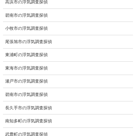
ル、調査の知識
高浜市の浮気調査探偵
がなければ業務
は出来ません。
碧南市の浮気調査探偵
小牧市の浮気調査探偵
尾張旭市の浮気調査探偵
無料相談専用電話 10:00～17:00〔不定休〕
070-2678-3739
東浦町の浮気調査探偵
営業電話・非通知電話・公衆電話等お断り
東海市の浮気調査探偵
お問い合わせフォーム
瀬戸市の浮気調査探偵
お気軽にお問合せください
碧南市の浮気調査探偵
長久手市の浮気調査探偵
総合探偵社ミライリサーチ
南知多町の浮気調査探偵
武豊町の浮気調査探偵