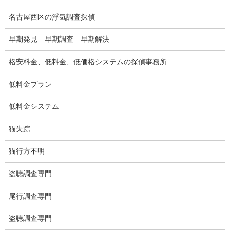
弁護士紹介
名古屋西区の浮気調査探偵
浮気調査
早期発見 早期調査 早期解決
浮気調査プランのご案内
格安料金、低料金、低価格システムの探偵事務所
浮気調査の相場
低料金プラン
調査費用と調査日数の目安
低料金システム
浮気調査料金の比較例
猫失踪
GPS検索調査
猫行方不明
GPS調査
盗聴調査専門
車両調査
尾行調査専門
浮気調査地域
盗聴調査専門
浮気調査関連調査