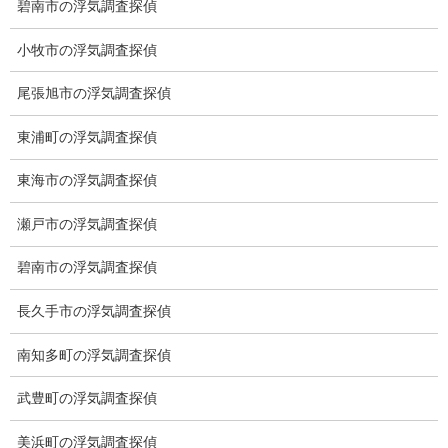
碧南市の浮気調査探偵
小牧市の浮気調査探偵
尾張旭市の浮気調査探偵
東浦町の浮気調査探偵
東海市の浮気調査探偵
愛知県名古屋市中区栄3-7ｰ4
Toshin.Sakuraビル 10F
瀬戸市の浮気調査探偵
愛知県名古屋市中区新栄2丁目41-11
ベストビル6B
碧南市の浮気調査探偵
愛知県公安委員会 第54250033号
長久手市の浮気調査探偵
【出張面談いたします】
子供のお迎え、パート、お仕事の都合などで、お時間のない方、
南知多町の浮気調査探偵
愛知県内でご面談場所のご要望がございましたら、お申し付けく
ださい。
武豊町の浮気調査探偵
美浜町の浮気調査探偵