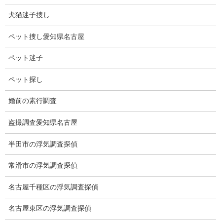
何年か前に目の前で機体を見たことがありますが、とにかくデカ
イ。
犬猫迷子捜し
デルタはやばいぐらい大きかったです。
ペット捜し愛知県名古屋
小さいころは飛行機が空を飛ぶことに不思議でした。
ペット迷子
今でも詳しくは分かりませんが、今や火星や何万光年先まで衛星
ペット探し
を飛ばす技術があるので、そう考えると朝飯前ですね。
婚前の素行調査
私も朝食前ですが、仕事の日は朝昼は食べません。
食べるとお腹が膨れれて眠たくなるし、集中力が落ちます。
盗撮調査愛知県名古屋
半田市の浮気調査探偵
常滑市の浮気調査探偵
名古屋千種区の浮気調査探偵
名古屋東区の浮気調査探偵