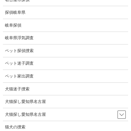
コ
ナ
ン
ビ
探偵岐阜県
テ
ゲ
ン
ー
岐阜探偵
ツ
シ
ブログ
に
ョ
岐阜県浮気調査
移
ン
動
に
HOME
ブログ
ブログ
航空機
ペット探偵捜索
移
動
ペット迷子調査
2021-11-12
ブログ
ペット家出調査
航空機
犬猫迷子捜索
犬猫探し愛知県名古屋
仕事でセントレアに寄りました。
国内線、国際線があり、航空機が着地してくるところも格好いい
犬猫探し愛知県名古屋
ですが、離陸するときも格好いいです。
猫犬の捜索