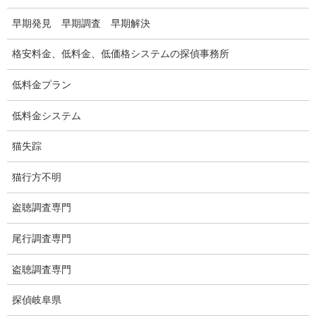
浮気調査関連調査
早期発見 早期調査 早期解決
ドメスティックバイオレンスDV調査
格安料金、低料金、低価格システムの探偵事務所
いじめ・子供の虐待
低料金プラン
別れさせ屋
低料金システム
盗聴調査
猫失踪
盗聴調査料金
猫行方不明
盗聴器の種類
盗聴調査専門
ご依頼の注意点
尾行調査専門
世界の盗聴事情
盗聴調査専門
弊社が選ばれる理由
探偵岐阜県
盗撮器