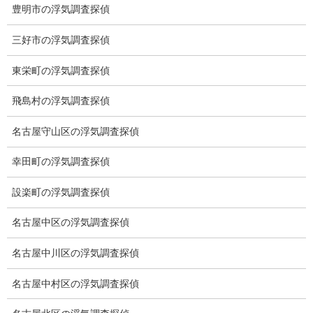
豊明市の浮気調査探偵
契約後の安心と信頼
三好市の浮気調査探偵
顧問弁護士のご案内
東栄町の浮気調査探偵
委任契約
飛島村の浮気調査探偵
低料金の理由
名古屋守山区の浮気調査探偵
スキルの高さ＝高額料金？
幸田町の浮気調査探偵
適正料金
設楽町の浮気調査探偵
稼働制って何？
探偵
名古屋中区の浮気調査探偵
探偵を本業
名古屋中川区の浮気調査探偵
調査機器
名古屋中村区の浮気調査探偵
探偵の資格