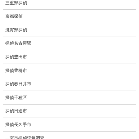
三重県探偵
猫犬の捜索
京都探偵
所在調査
滋賀県探偵
身元調査
探偵名古屋駅
人探し
探偵豊田市
失踪・家出調査
探偵豊橋市
所在確認調査
探偵春日井市
調査料金
探偵千種区
浮気調査特別プラン
探偵日進市
ストーカー関連調査料金
探偵長久手市
所在調査 家出調査料金
一宮市探偵浮気調査