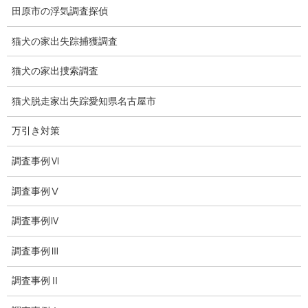
田原市の浮気調査探偵
法令遵守
猫犬の家出失踪捕獲調査
推奨・提携法律事務所
猫犬の家出捜索調査
ブログ
猫犬脱走家出失踪愛知県名古屋市
探偵エッセイ
万引き対策
探偵コラム
調査事例Ⅵ
探偵日記
調査事例Ⅴ
夫婦の信頼関係
調査事例Ⅳ
お知らせ
調査事例Ⅲ
いじめ相談
調査事例Ⅱ
子供の虐待