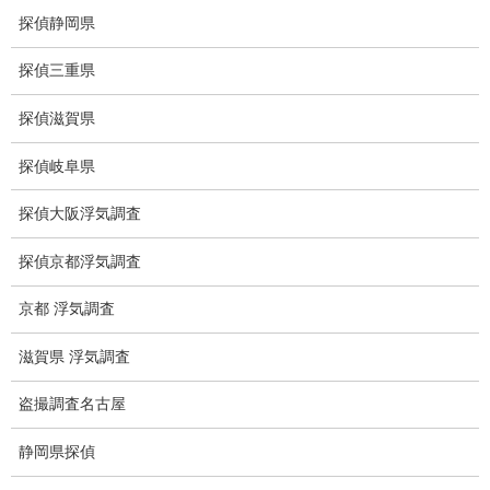
探偵静岡県
盗撮調査愛知県
探偵三重県
電磁波測定調査
電磁波とは
探偵滋賀県
ストーカー調査
探偵岐阜県
待ち伏せ
探偵大阪浮気調査
集団ストーカー
探偵京都浮気調査
GPS発見調査
京都 浮気調査
盗難車両調査
滋賀県 浮気調査
盗撮犯防止対策調査
盗撮調査名古屋
痴漢防止対策調査
静岡県探偵
下着窃盗犯防止対策調査