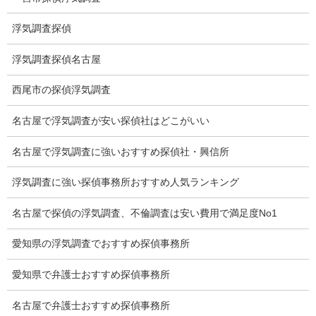
猫の捜索調査料金
浮気調査探偵
報告書サンプル
浮気調査探偵名古屋
調査事例
西尾市の探偵浮気調査
お礼の言葉
名古屋で浮気調査が安い探偵社はどこがいい
Q&A
名古屋で浮気調査に強いおすすめ探偵社・興信所
浮気証拠は何回必要か？
浮気調査に強い探偵事務所おすすめ人気ランキング
浮気調査時間
名古屋で探偵の浮気調査、不倫調査は安い費用で満足度No1
調査料金のご質問
調査員の人数（浮気調査）
愛知県の浮気調査でおすすめ探偵事務所
調査プランのご依頼の割合
愛知県で弁護士おすすめ探偵事務所
慰謝料の相場
名古屋で弁護士おすすめ探偵事務所