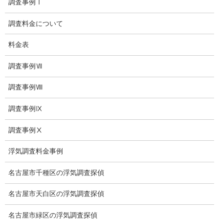
調査事例Ⅰ
児童虐待防止対策
調査料金について
子供のいじめ相談
料金表
いじめ相談・愛知県名古屋
調査事例Ⅶ
子供のいじめ問題・いじめ相談、小学生、中学生、高校生
日本版DBS
調査事例Ⅷ
お問い合わせ
調査事例Ⅸ
愛知県内出張面談実施中
調査事例Ⅹ
浮気調査専門
浮気調査料金事例
結婚前の行動調査
名古屋市千種区の浮気調査探偵
結婚調査
名古屋市天白区の浮気調査探偵
社員の行動調査
名古屋市緑区の浮気調査探偵