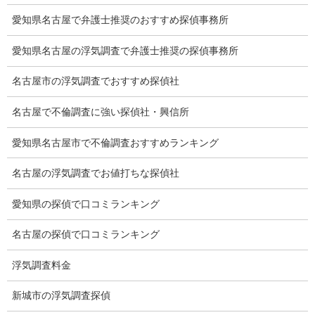
離婚手続
愛知県名古屋で弁護士推奨のおすすめ探偵事務所
探偵社の要点
愛知県名古屋の浮気調査で弁護士推奨の探偵事務所
有責配偶者からの離婚
名古屋市の浮気調査でおすすめ探偵社
浮気をする人
名古屋で不倫調査に強い探偵社・興信所
探偵社の選び方
愛知県名古屋市で不倫調査おすすめランキング
浮気度チェック
名古屋の浮気調査でお値打ちな探偵社
会社案内
愛知県の探偵で口コミランキング
損害保険調査
名古屋の探偵で口コミランキング
会社沿革
浮気調査料金
プライバシーポリシー
新城市の浮気調査探偵
探偵業法