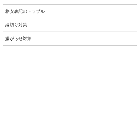
行動調査
格安表記のトラブル
法人調査
縁切り対策
企業調査
嫌がらせ対策
愛知探偵
愛知県探偵
探偵愛知県
愛知調査
盗聴調査名古屋
不倫名古屋愛知
探偵愛知
探偵名古屋