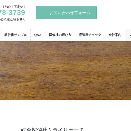
～17:00〔不定休〕
78-3739
お問い合わせフォーム
・公衆電話等お断り
報告書サンプル
Q&A
探偵社の選び方
浮気度チェック
会社案内
総合探偵社ミライリサーチ