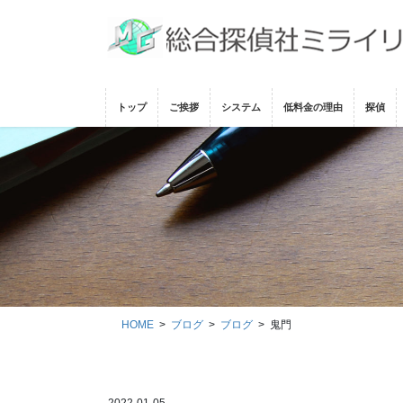
コ
ナ
ン
ビ
テ
ゲ
ン
ー
ツ
シ
トップ
ご挨拶
システム
低料金の理由
探偵
に
ョ
移
ン
動
に
移
動
HOME
ブログ
ブログ
鬼門