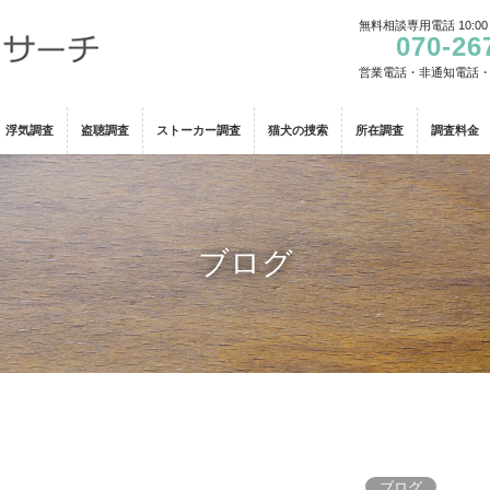
無料相談専用電話 10:00
070-26
営業電話・非通知電話
浮気調査
盗聴調査
ストーカー調査
猫犬の捜索
所在調査
調査料金
ブログ
ブログ