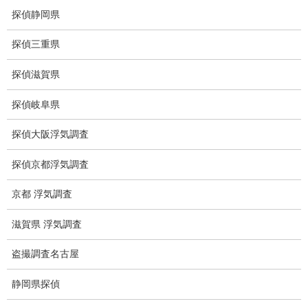
探偵静岡県
待ち伏せ
探偵三重県
集団ストーカー
探偵滋賀県
GPS発見調査
探偵岐阜県
盗難車両調査
探偵大阪浮気調査
盗撮犯防止対策調査
探偵京都浮気調査
痴漢防止対策調査
京都 浮気調査
下着窃盗犯防止対策調査
滋賀県 浮気調査
猫犬の捜索
盗撮調査名古屋
所在調査
静岡県探偵
身元調査