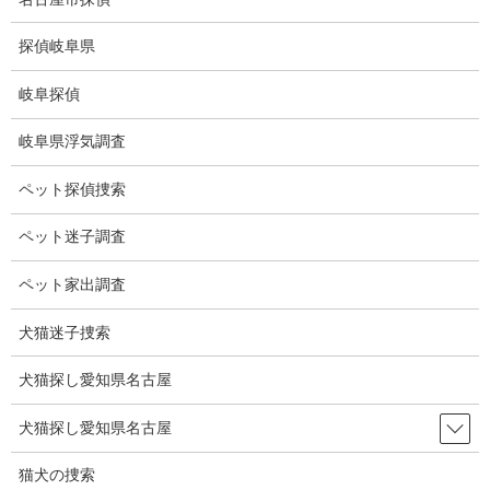
コ
ナ
ン
ビ
探偵岐阜県
テ
ゲ
ン
ー
岐阜探偵
ツ
シ
ブログ
に
ョ
岐阜県浮気調査
移
ン
動
に
HOME
ブログ
ブログ
5冠
ペット探偵捜索
移
動
ペット迷子調査
2022-02-14
ブログ
ペット家出調査
5冠
犬猫迷子捜索
犬猫探し愛知県名古屋
藤井聡太四冠、史上最年少の五冠達成。
同じ愛知県民として誇らしいです。
犬猫探し愛知県名古屋
瀬戸市では大盛り上がりでしょうね。
猫犬の捜索