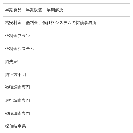
盗聴調査
早期発見 早期調査 早期解決
盗聴調査料金
格安料金、低料金、低価格システムの探偵事務所
盗聴器の種類
低料金プラン
ご依頼の注意点
低料金システム
世界の盗聴事情
猫失踪
弊社が選ばれる理由
猫行方不明
盗撮器
盗聴調査専門
盗撮調査愛知県
尾行調査専門
電磁波測定調査
盗聴調査専門
電磁波とは
探偵岐阜県
ストーカー調査