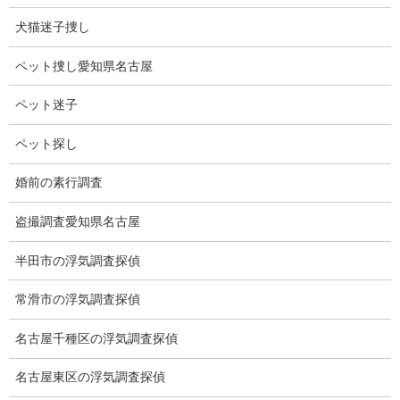
一体脳はどうなっているのでしょうか？
犬猫迷子捜し
絶対に天才ですね。
ペット捜し愛知県名古屋
こうなったら八冠達成して欲しいですね。
ペット迷子
ペット探し
婚前の素行調査
盗撮調査愛知県名古屋
半田市の浮気調査探偵
常滑市の浮気調査探偵
ブログ
カテゴリー
名古屋千種区の浮気調査探偵
ブログ
前の記事
名古屋東区の浮気調査探偵