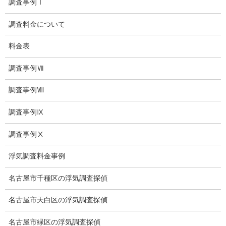
調査事例Ⅰ
日本版DBS
調査料金について
お問い合わせ
料金表
愛知県内出張面談実施中
調査事例Ⅶ
浮気調査専門
調査事例Ⅷ
結婚前の行動調査
調査事例Ⅸ
結婚調査
調査事例Ⅹ
社員の行動調査
浮気調査料金事例
行動調査
名古屋市千種区の浮気調査探偵
法人調査
名古屋市天白区の浮気調査探偵
企業調査
名古屋市緑区の浮気調査探偵
愛知探偵