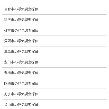
岩倉市の浮気調査探偵
稲沢市の浮気調査探偵
弥富市の浮気調査探偵
愛西市の浮気調査探偵
※弊社から24時間以内に返信が無い場合、再度LINE又はお電話を
お願いいたします。
津島市の浮気調査探偵
カテゴリー
豊田市の浮気調査探偵
ブログ (496)
豊橋市の浮気調査探偵
お知らせ (1)
岡崎市の浮気調査探偵
あま市の浮気調査探偵
メニュー
犬山市の浮気調査探偵
トップ