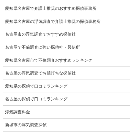
愛知県名古屋で弁護士推奨のおすすめ探偵事務所
探偵社の選び方
愛知県名古屋の浮気調査で弁護士推奨の探偵事務所
浮気度チェック
名古屋市の浮気調査でおすすめ探偵社
会社案内
名古屋で不倫調査に強い探偵社・興信所
損害保険調査
愛知県名古屋市で不倫調査おすすめランキング
会社沿革
名古屋の浮気調査でお値打ちな探偵社
プライバシーポリシー
愛知県の探偵で口コミランキング
探偵業法
名古屋の探偵で口コミランキング
法令遵守
推奨・提携法律事務所
浮気調査料金
ブログ
新城市の浮気調査探偵