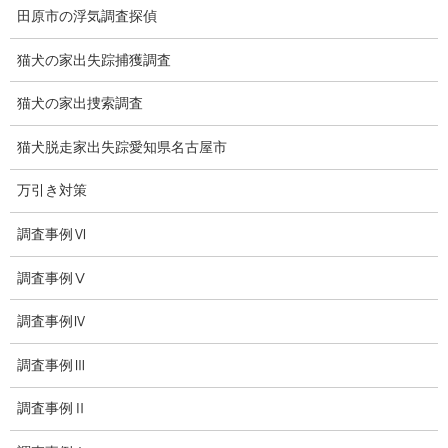
探偵エッセイ
田原市の浮気調査探偵
探偵コラム
猫犬の家出失踪捕獲調査
探偵日記
猫犬の家出捜索調査
夫婦の信頼関係
猫犬脱走家出失踪愛知県名古屋市
お知らせ
万引き対策
いじめ相談
調査事例Ⅵ
子供の虐待
調査事例Ⅴ
児童虐待防止対策
調査事例Ⅳ
子供のいじめ相談
調査事例Ⅲ
いじめ相談・愛知県名古屋
調査事例Ⅱ
子供のいじめ問題・いじめ相談、小学生、中学生、高校生