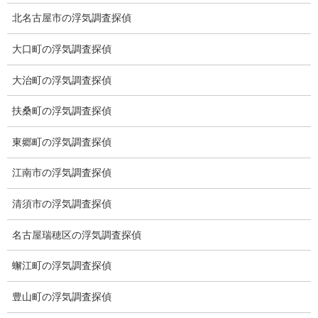
北名古屋市の浮気調査探偵
ご挨拶
システム
大口町の浮気調査探偵
クーリング・オフ
大治町の浮気調査探偵
ワンストップサービス
扶桑町の浮気調査探偵
アフターフォロー
東郷町の浮気調査探偵
ミライリサーチのお約束
江南市の浮気調査探偵
当社のこだわり
清須市の浮気調査探偵
契約後の安心と信頼
名古屋瑞穂区の浮気調査探偵
顧問弁護士のご案内
蠏江町の浮気調査探偵
委任契約
豊山町の浮気調査探偵
低料金の理由