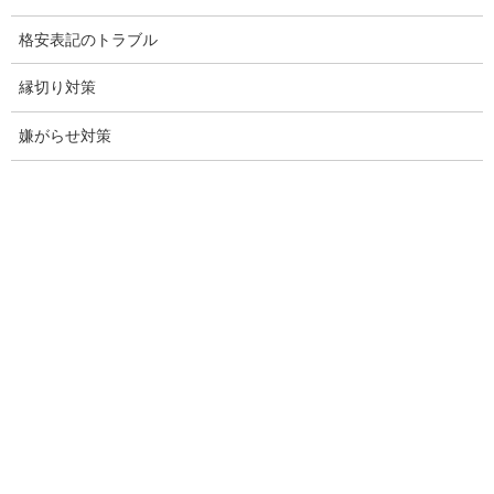
格安表記のトラブル
愛知県探偵
縁切り対策
探偵愛知県
嫌がらせ対策
愛知調査
盗聴調査名古屋
不倫名古屋愛知
探偵愛知
探偵名古屋
名古屋探偵
興信所名古屋
愛知県名古屋興信所