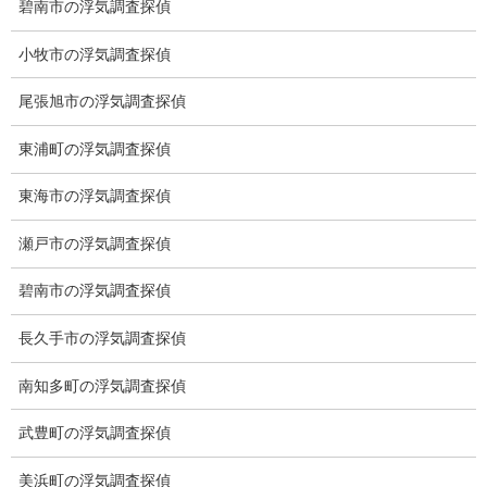
碧南市の浮気調査探偵
愛知県名古屋市中区栄3-7ｰ4
小牧市の浮気調査探偵
Toshin.Sakuraビル 10F
愛知県名古屋市中区新栄2丁目41-11
尾張旭市の浮気調査探偵
ベストビル6B
愛知県公安委員会 第54250033号
東浦町の浮気調査探偵
【出張面談いたします】
東海市の浮気調査探偵
子供のお迎え、パート、お仕事の都合などで、お時間のない方、
愛知県内でご面談場所のご要望がございましたら、お申し付けく
瀬戸市の浮気調査探偵
ださい。
碧南市の浮気調査探偵
長久手市の浮気調査探偵
南知多町の浮気調査探偵
武豊町の浮気調査探偵
美浜町の浮気調査探偵