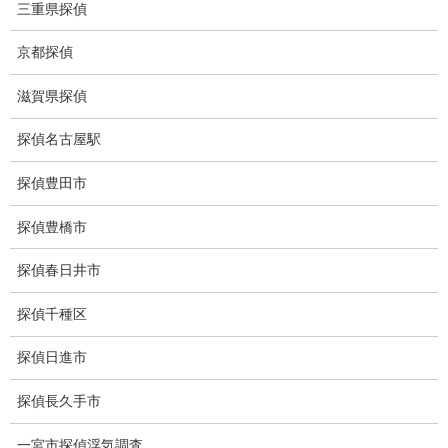
三重県探偵
人探し
京都探偵
失踪・家出調査
滋賀県探偵
所在確認調査
調査料金
探偵名古屋駅
浮気調査特別プラン
探偵豊田市
ストーカー関連調査料金
探偵豊橋市
所在調査 家出調査料金
探偵春日井市
猫の捜索調査料金
探偵千種区
報告書サンプル
探偵日進市
調査事例
探偵長久手市
お礼の言葉
一宮市探偵浮気調査