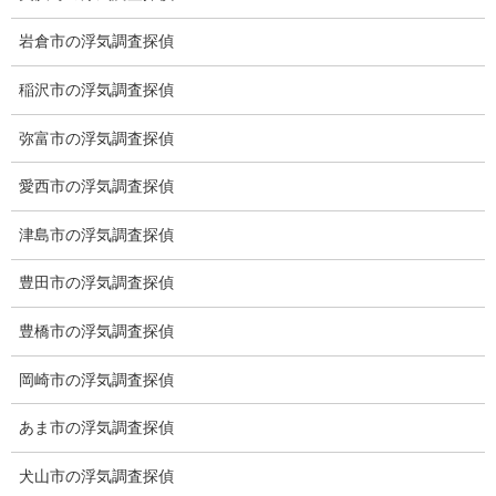
岩倉市の浮気調査探偵
稲沢市の浮気調査探偵
弥富市の浮気調査探偵
※弊社から24時間以内に返信が無い場合、再度LINE又はお電話を
お願いいたします。
愛西市の浮気調査探偵
カテゴリー
津島市の浮気調査探偵
ブログ (496)
豊田市の浮気調査探偵
お知らせ (1)
豊橋市の浮気調査探偵
岡崎市の浮気調査探偵
メニュー
あま市の浮気調査探偵
トップ
犬山市の浮気調査探偵
ご挨拶