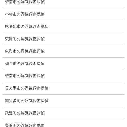
碧南市の浮気調査探偵
Toshin.Sakuraビル 10F
愛知県名古屋市中区新栄2丁目41-11
小牧市の浮気調査探偵
ベストビル6B
愛知県公安委員会 第54250033号
尾張旭市の浮気調査探偵
【出張面談いたします】
東浦町の浮気調査探偵
子供のお迎え、パート、お仕事の都合などで、お時間のない方、
愛知県内でご面談場所のご要望がございましたら、お申し付けく
東海市の浮気調査探偵
ださい。
瀬戸市の浮気調査探偵
碧南市の浮気調査探偵
長久手市の浮気調査探偵
南知多町の浮気調査探偵
武豊町の浮気調査探偵
美浜町の浮気調査探偵