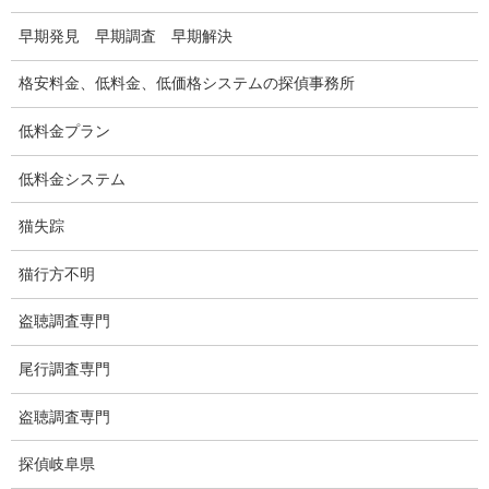
盗聴調査料金
早期発見 早期調査 早期解決
盗聴器の種類
格安料金、低料金、低価格システムの探偵事務所
ご依頼の注意点
低料金プラン
世界の盗聴事情
低料金システム
弊社が選ばれる理由
猫失踪
盗撮器
猫行方不明
盗撮調査愛知県
盗聴調査専門
電磁波測定調査
尾行調査専門
電磁波とは
盗聴調査専門
ストーカー調査
探偵岐阜県
待ち伏せ