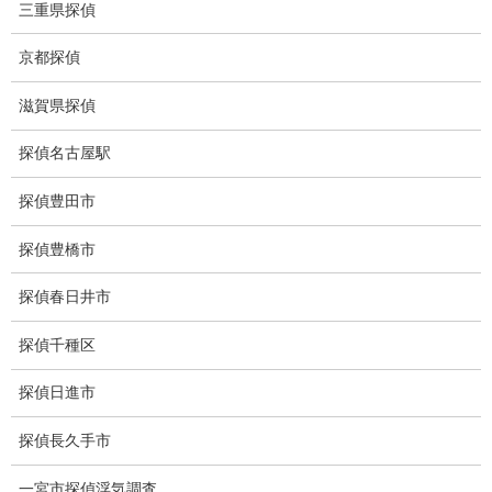
三重県探偵
失踪・家出調査
所在確認調査
京都探偵
調査料金
滋賀県探偵
浮気調査特別プラン
探偵名古屋駅
ストーカー関連調査料金
探偵豊田市
所在調査 家出調査料金
探偵豊橋市
猫の捜索調査料金
探偵春日井市
報告書サンプル
探偵千種区
調査事例
探偵日進市
お礼の言葉
探偵長久手市
Q&A
一宮市探偵浮気調査