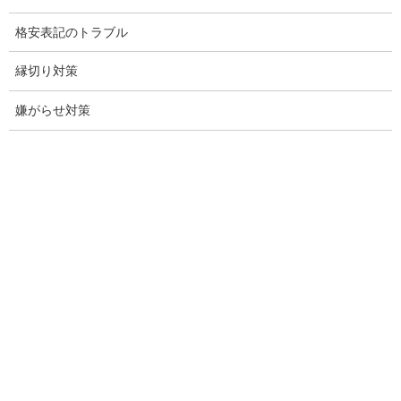
格安表記のトラブル
探偵愛知県
縁切り対策
愛知調査
盗聴調査名古屋
嫌がらせ対策
不倫名古屋愛知
探偵愛知
探偵名古屋
名古屋探偵
興信所名古屋
愛知県名古屋興信所
探偵事務所名古屋愛知県