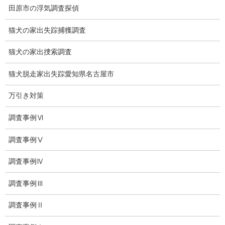
探偵コラム
田原市の浮気調査探偵
探偵日記
猫犬の家出失踪捕獲調査
夫婦の信頼関係
猫犬の家出捜索調査
お知らせ
猫犬脱走家出失踪愛知県名古屋市
いじめ相談
万引き対策
子供の虐待
調査事例Ⅵ
児童虐待防止対策
調査事例Ⅴ
子供のいじめ相談
調査事例Ⅳ
いじめ相談・愛知県名古屋
調査事例Ⅲ
子供のいじめ問題・いじめ相談、小学生、中学生、高校生
調査事例Ⅱ
日本版DBS