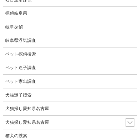
コ
ナ
ン
ビ
探偵岐阜県
テ
ゲ
ン
ー
岐阜探偵
ツ
シ
ブログ
に
ョ
岐阜県浮気調査
移
ン
動
に
HOME
ブログ
ブログ
夏
ペット探偵捜索
移
動
ペット迷子調査
2022-07-16
ブログ
ペット家出調査
夏
犬猫迷子捜索
犬猫探し愛知県名古屋
6月の末の猛暑で7月に入って、まるで8月の下旬ぐらいの感覚にな
り、何か錯覚を起こしそうでした。
犬猫探し愛知県名古屋
でも本当の暑さはこれから来るんでしょうね。
猫犬の捜索