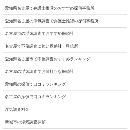
愛知県名古屋で弁護士推奨のおすすめ探偵事務所
浮気度チェック
愛知県名古屋の浮気調査で弁護士推奨の探偵事務所
会社案内
名古屋市の浮気調査でおすすめ探偵社
損害保険調査
名古屋で不倫調査に強い探偵社・興信所
会社沿革
愛知県名古屋市で不倫調査おすすめランキング
プライバシーポリシー
名古屋の浮気調査でお値打ちな探偵社
探偵業法
愛知県の探偵で口コミランキング
法令遵守
推奨・提携法律事務所
名古屋の探偵で口コミランキング
ブログ
浮気調査料金
探偵エッセイ
新城市の浮気調査探偵