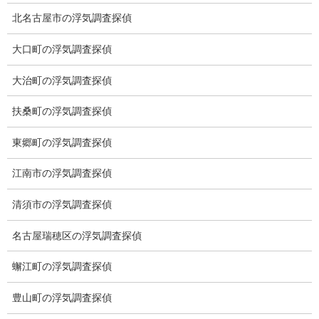
システム
北名古屋市の浮気調査探偵
クーリング・オフ
大口町の浮気調査探偵
ワンストップサービス
大治町の浮気調査探偵
アフターフォロー
扶桑町の浮気調査探偵
ミライリサーチのお約束
東郷町の浮気調査探偵
当社のこだわり
江南市の浮気調査探偵
契約後の安心と信頼
清須市の浮気調査探偵
顧問弁護士のご案内
名古屋瑞穂区の浮気調査探偵
委任契約
蠏江町の浮気調査探偵
低料金の理由
豊山町の浮気調査探偵
スキルの高さ＝高額料金？