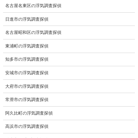
名古屋名東区の浮気調査探偵
ブログ
日進市の浮気調査探偵
次の記事
プロへの転向
名古屋昭和区の浮気調査探偵
2022-07-19
東浦町の浮気調査探偵
知多市の浮気調査探偵
総合探偵社ミライリサーチ
安城市の浮気調査探偵
大府市の浮気調査探偵
常滑市の浮気調査探偵
阿久比町の浮気調査探偵
高浜市の浮気調査探偵
愛知県名古屋市中区栄3-7ｰ4