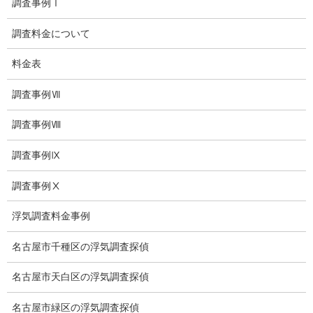
調査事例Ⅰ
お問い合わせ
調査料金について
愛知県内出張面談実施中
料金表
浮気調査専門
調査事例Ⅶ
結婚前の行動調査
調査事例Ⅷ
結婚調査
調査事例Ⅸ
社員の行動調査
調査事例Ⅹ
行動調査
浮気調査料金事例
法人調査
名古屋市千種区の浮気調査探偵
企業調査
名古屋市天白区の浮気調査探偵
愛知探偵
名古屋市緑区の浮気調査探偵
愛知県探偵