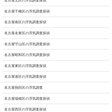
名古屋北区の浮気調査探偵
調査費用と調査日数の目安
名古屋千種区の浮気調査探偵
浮気調査料金の比較例
名古屋南区の浮気調査探偵
GPS検索調査
名古屋名東区の浮気調査探偵
GPS調査
名古屋守山区の浮気調査探偵
車両調査
名古屋昭和区の浮気調査探偵
浮気調査地域
浮気調査関連調査
名古屋東区の浮気調査探偵
ドメスティックバイオレンスDV調査
名古屋港区の浮気調査探偵
いじめ・子供の虐待
名古屋熱田区の浮気調査
別れさせ屋
名古屋瑞穂区の浮気調査探偵
盗聴調査
名古屋西区の浮気調査探偵