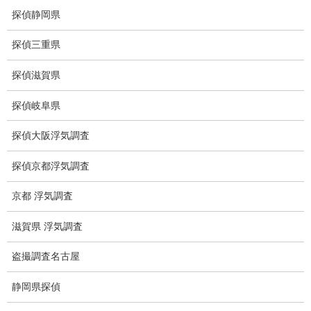
探偵静岡県
集団ストーカー
探偵三重県
GPS発見調査
探偵滋賀県
盗難車両調査
探偵岐阜県
盗撮犯防止対策調査
探偵大阪浮気調査
痴漢防止対策調査
探偵京都浮気調査
下着窃盗犯防止対策調査
京都 浮気調査
猫犬の捜索
滋賀県 浮気調査
所在調査
盗撮調査名古屋
身元調査
静岡県探偵
人探し