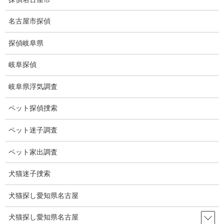
コ
ナ
ン
ビ
名古屋市探偵
テ
ゲ
ン
ー
探偵岐阜県
ツ
シ
ブログ
に
ョ
岐阜探偵
移
ン
動
に
HOME
ブログ
ブログ
コブラ子供に噛まれて死ぬ
岐阜県浮気調査
移
動
ペット探偵捜索
2022-11-11
ブログ
ペット迷子調査
コブラ子供に噛まれて死ぬ
ペット家出調査
犬猫迷子捜索
ネットのニュースでコブラが8歳の男の子に噛まれて死亡と見て、
一瞬報道の間違いと思いました。
犬猫探し愛知県名古屋
コブラが男の子を噛んだと思いました。
犬猫探し愛知県名古屋