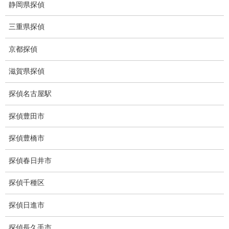
静岡県探偵
待ち伏せ
三重県探偵
集団ストーカー
京都探偵
GPS発見調査
滋賀県探偵
盗難車両調査
探偵名古屋駅
盗撮犯防止対策調査
探偵豊田市
痴漢防止対策調査
下着窃盗犯防止対策調査
探偵豊橋市
猫犬の捜索
探偵春日井市
所在調査
探偵千種区
身元調査
探偵日進市
人探し
探偵長久手市