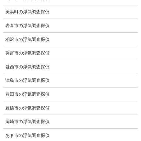
愛知県名古屋市中区栄3-7ｰ4
美浜町の浮気調査探偵
Toshin.Sakuraビル 10F
愛知県名古屋市中区新栄2丁目41-11
岩倉市の浮気調査探偵
ベストビル6B
愛知県公安委員会 第54250033号
稲沢市の浮気調査探偵
【出張面談いたします】
弥富市の浮気調査探偵
子供のお迎え、パート、お仕事の都合などで、お時間のない方、
愛知県内でご面談場所のご要望がございましたら、お申し付けく
愛西市の浮気調査探偵
ださい。
津島市の浮気調査探偵
豊田市の浮気調査探偵
豊橋市の浮気調査探偵
岡崎市の浮気調査探偵
あま市の浮気調査探偵