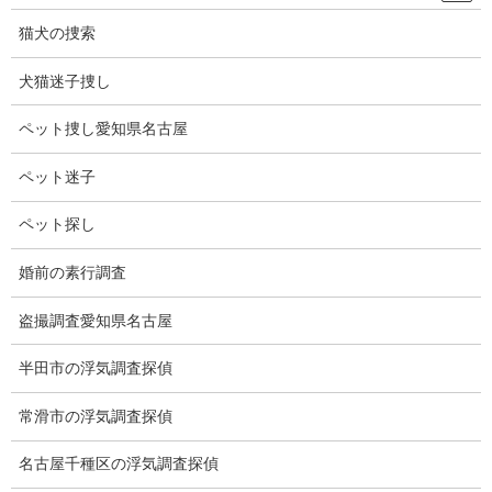
でも事実を知ってびっくりしました。
猫犬の捜索
インドのチャッティースガル州ジャシュブル件に住むディーパッ
ク君は裏庭で遊んでいたところコブラに手を巻き付かれ噛まれた
犬猫迷子捜し
が、今度はディーパック君がコブラに2度噛み付いたらしい。
ペット捜し愛知県名古屋
コブラはそのまま死んでしまった。
ペット迷子
ディーパック君は近くの病院に向かい、抗ヘビ毒治療を受け、特
に何もなく退院したという。
ペット探し
コブラの顎よりディーパック君の顎の方が強かったのか？
婚前の素行調査
よく分からないが、その状況で凄い反応力と思う。
盗撮調査愛知県名古屋
半田市の浮気調査探偵
常滑市の浮気調査探偵
名古屋千種区の浮気調査探偵