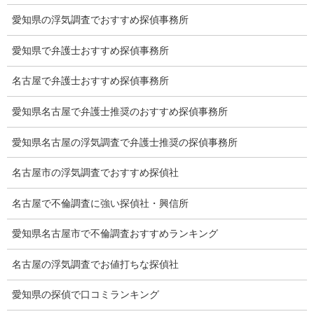
Q&A
愛知県の浮気調査でおすすめ探偵事務所
浮気証拠は何回必要か？
愛知県で弁護士おすすめ探偵事務所
浮気調査時間
名古屋で弁護士おすすめ探偵事務所
調査料金のご質問
愛知県名古屋で弁護士推奨のおすすめ探偵事務所
調査員の人数（浮気調査）
愛知県名古屋の浮気調査で弁護士推奨の探偵事務所
調査プランのご依頼の割合
名古屋市の浮気調査でおすすめ探偵社
慰謝料の相場
名古屋で不倫調査に強い探偵社・興信所
離婚手続
愛知県名古屋市で不倫調査おすすめランキング
探偵社の要点
名古屋の浮気調査でお値打ちな探偵社
有責配偶者からの離婚
愛知県の探偵で口コミランキング
浮気をする人