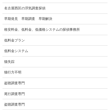
調査費用と調査日数の目安
名古屋西区の浮気調査探偵
浮気調査料金の比較例
早期発見 早期調査 早期解決
GPS検索調査
格安料金、低料金、低価格システムの探偵事務所
GPS調査
低料金プラン
車両調査
低料金システム
浮気調査地域
猫失踪
浮気調査関連調査
猫行方不明
ドメスティックバイオレンスDV調査
盗聴調査専門
いじめ・子供の虐待
尾行調査専門
別れさせ屋
盗聴調査専門