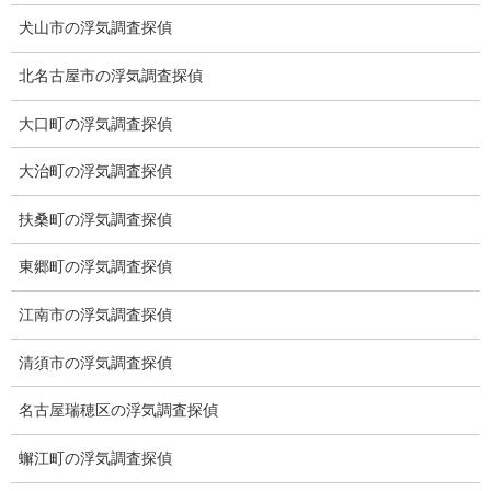
犬山市の浮気調査探偵
北名古屋市の浮気調査探偵
大口町の浮気調査探偵
大治町の浮気調査探偵
※弊社から24時間以内に返信が無い場合、再度LINE又はお電話を
お願いいたします。
扶桑町の浮気調査探偵
カテゴリー
東郷町の浮気調査探偵
ブログ (496)
江南市の浮気調査探偵
お知らせ (1)
清須市の浮気調査探偵
メニュー
名古屋瑞穂区の浮気調査探偵
トップ
蠏江町の浮気調査探偵