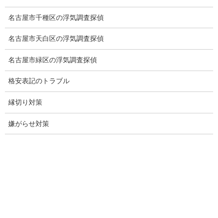
日本版DBS
名古屋市千種区の浮気調査探偵
探偵学校
名古屋市天白区の浮気調査探偵
探偵塾
名古屋市緑区の浮気調査探偵
お問い合わせ
格安表記のトラブル
愛知県内出張面談実施中
縁切り対策
浮気調査専門
嫌がらせ対策
結婚前の行動調査
結婚調査
社員の行動調査
行動調査
法人調査