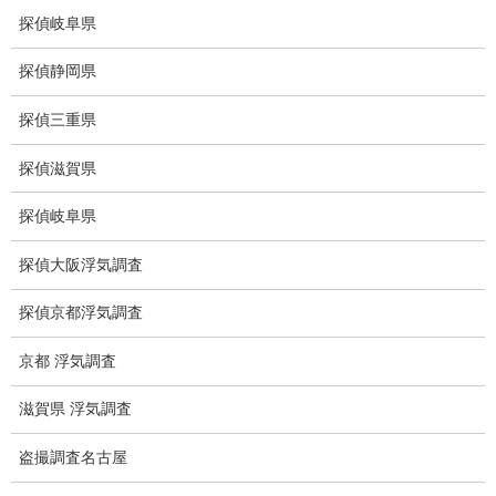
盗聴調査
探偵岐阜県
盗聴調査料金
探偵静岡県
盗聴器の種類
探偵三重県
ご依頼の注意点
探偵滋賀県
世界の盗聴事情
探偵岐阜県
弊社が選ばれる理由
探偵大阪浮気調査
盗撮器
探偵京都浮気調査
盗撮調査愛知県
京都 浮気調査
電磁波測定調査
滋賀県 浮気調査
電磁波とは
盗撮調査名古屋
ストーカー調査