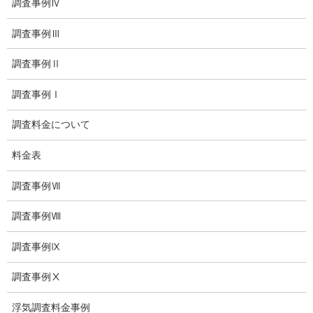
調査事例Ⅳ
探偵コラム
調査事例Ⅲ
探偵日記
調査事例Ⅱ
夫婦の信頼関係
調査事例Ⅰ
お知らせ
調査料金について
いじめ相談
料金表
子供の虐待
調査事例Ⅶ
児童虐待防止対策
調査事例Ⅷ
子供のいじめ相談
調査事例Ⅸ
いじめ相談・愛知県名古屋
調査事例Ⅹ
子供のいじめ問題・いじめ相談、小学生、中学生、高校生
浮気調査料金事例