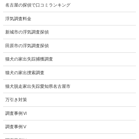
名古屋の探偵で口コミランキング
探偵社の選び方
浮気調査料金
浮気度チェック
会社案内
新城市の浮気調査探偵
損害保険調査
田原市の浮気調査探偵
会社沿革
猫犬の家出失踪捕獲調査
プライバシーポリシー
猫犬の家出捜索調査
探偵業法
猫犬脱走家出失踪愛知県名古屋市
法令遵守
万引き対策
推奨・提携法律事務所
調査事例Ⅵ
ブログ
調査事例Ⅴ
探偵エッセイ