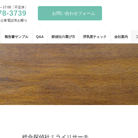
～17:00〔不定休〕
78-3739
お問い合わせフォーム
・公衆電話等お断り
報告書サンプル
Q&A
探偵社の選び方
浮気度チェック
会社案内
総合探偵社ミライリサーチ