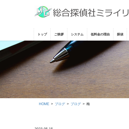
コ
ナ
ン
ビ
テ
ゲ
ン
ー
ツ
シ
トップ
ご挨拶
システム
低料金の理由
探偵
に
ョ
移
ン
動
に
移
動
HOME
ブログ
ブログ
梅