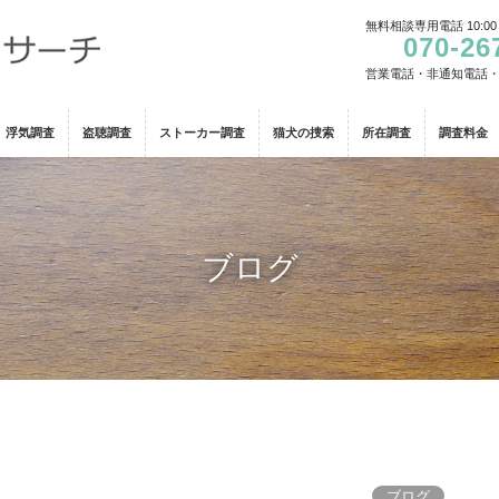
無料相談専用電話 10:00
070-26
営業電話・非通知電話
浮気調査
盗聴調査
ストーカー調査
猫犬の捜索
所在調査
調査料金
ブログ
ブログ