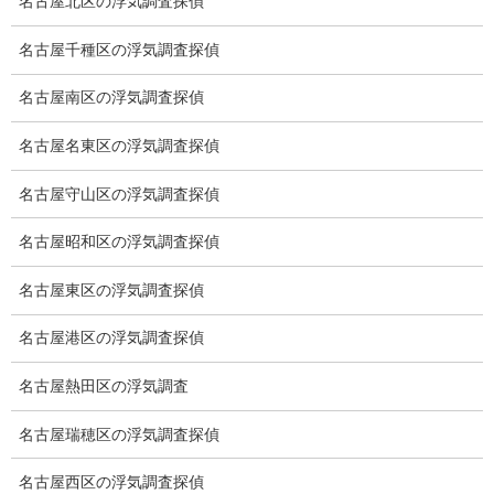
名古屋北区の浮気調査探偵
浮気調査プランのご案内
名古屋千種区の浮気調査探偵
浮気調査の相場
名古屋南区の浮気調査探偵
調査費用と調査日数の目安
浮気調査料金の比較例
名古屋名東区の浮気調査探偵
GPS検索調査
名古屋守山区の浮気調査探偵
GPS調査
名古屋昭和区の浮気調査探偵
車両調査
名古屋東区の浮気調査探偵
浮気調査地域
名古屋港区の浮気調査探偵
浮気調査関連調査
名古屋熱田区の浮気調査
ドメスティックバイオレンスDV調査
名古屋瑞穂区の浮気調査探偵
いじめ・子供の虐待
名古屋西区の浮気調査探偵