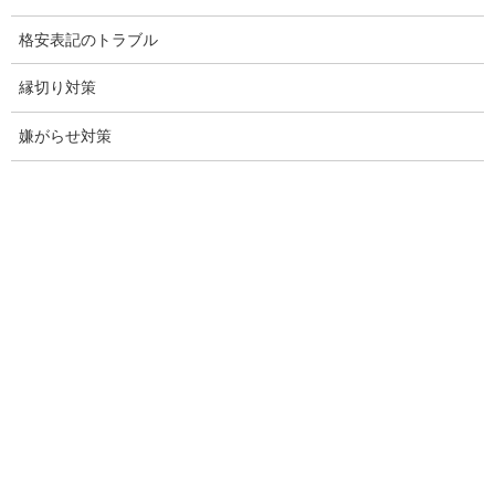
愛知探偵
格安表記のトラブル
愛知県探偵
縁切り対策
探偵愛知県
嫌がらせ対策
愛知調査
盗聴調査名古屋
不倫名古屋愛知
探偵愛知
探偵名古屋
名古屋探偵
興信所名古屋