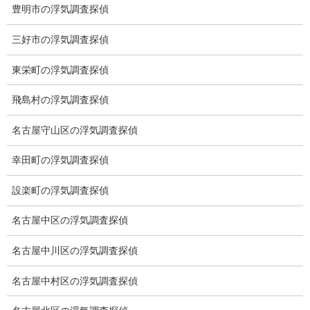
豊明市の浮気調査探偵
低料金の理由
三好市の浮気調査探偵
スキルの高さ＝高額料金？
東栄町の浮気調査探偵
適正料金
飛島村の浮気調査探偵
稼働制って何？
名古屋守山区の浮気調査探偵
探偵
幸田町の浮気調査探偵
探偵を本業
設楽町の浮気調査探偵
調査機器
名古屋中区の浮気調査探偵
探偵の資格
名古屋中川区の浮気調査探偵
弁護士紹介
名古屋中村区の浮気調査探偵
浮気調査