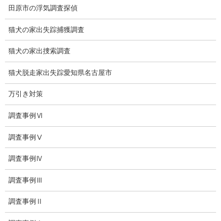
ブログ
田原市の浮気調査探偵
探偵エッセイ
猫犬の家出失踪捕獲調査
探偵コラム
猫犬の家出捜索調査
探偵日記
猫犬脱走家出失踪愛知県名古屋市
夫婦の信頼関係
万引き対策
お知らせ
調査事例Ⅵ
いじめ相談
調査事例Ⅴ
子供の虐待
調査事例Ⅳ
児童虐待防止対策
調査事例Ⅲ
子供のいじめ相談
調査事例Ⅱ
いじめ相談・愛知県名古屋