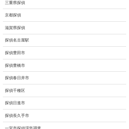
身元調査
三重県探偵
人探し
京都探偵
失踪・家出調査
滋賀県探偵
所在確認調査
探偵名古屋駅
調査料金
探偵豊田市
浮気調査特別プラン
探偵豊橋市
ストーカー関連調査料金
探偵春日井市
所在調査 家出調査料金
探偵千種区
猫の捜索調査料金
探偵日進市
報告書サンプル
探偵長久手市
調査事例
一宮市探偵浮気調査