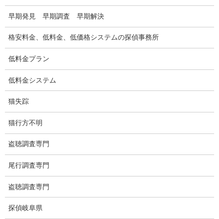
別れさせ屋
早期発見 早期調査 早期解決
盗聴調査
格安料金、低料金、低価格システムの探偵事務所
盗聴調査料金
低料金プラン
盗聴器の種類
低料金システム
ご依頼の注意点
猫失踪
世界の盗聴事情
猫行方不明
弊社が選ばれる理由
盗聴調査専門
盗撮器
尾行調査専門
盗撮調査愛知県
盗聴調査専門
電磁波測定調査
探偵岐阜県
電磁波とは