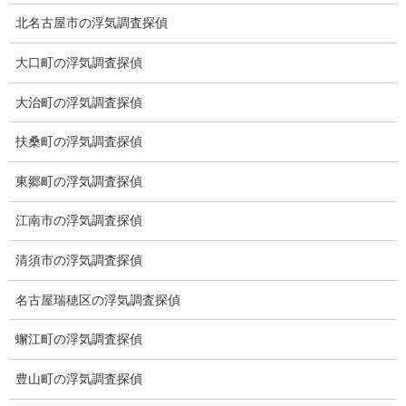
トップ
北名古屋市の浮気調査探偵
ご挨拶
大口町の浮気調査探偵
システム
大治町の浮気調査探偵
クーリング・オフ
扶桑町の浮気調査探偵
ワンストップサービス
東郷町の浮気調査探偵
アフターフォロー
江南市の浮気調査探偵
ミライリサーチのお約束
清須市の浮気調査探偵
当社のこだわり
名古屋瑞穂区の浮気調査探偵
契約後の安心と信頼
蠏江町の浮気調査探偵
顧問弁護士のご案内
豊山町の浮気調査探偵
委任契約