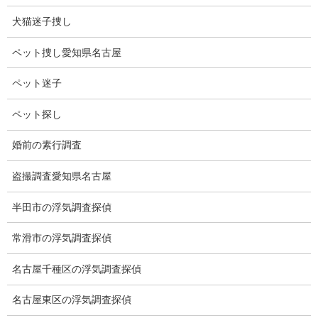
でも今年は茎も太く、実も付き始めてきたので、沢山生るような
犬猫迷子捜し
気がします。
ペット捜し愛知県名古屋
自家製トマトは無農薬などでとても体に良いです。
ペット迷子
ペット探し
婚前の素行調査
盗撮調査愛知県名古屋
半田市の浮気調査探偵
常滑市の浮気調査探偵
ブログ
カテゴリー
名古屋千種区の浮気調査探偵
名古屋東区の浮気調査探偵
ブログ
前の記事