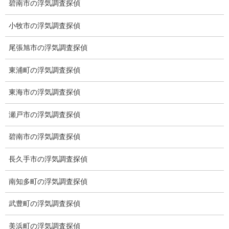
碧南市の浮気調査探偵
小牧市の浮気調査探偵
愛知県名古屋市中区栄3-7ｰ4
尾張旭市の浮気調査探偵
Toshin.Sakuraビル 10F
愛知県名古屋市中区新栄2丁目41-11
東浦町の浮気調査探偵
ベストビル6B
愛知県公安委員会 第54250033号
東海市の浮気調査探偵
【出張面談いたします】
瀬戸市の浮気調査探偵
子供のお迎え、パート、お仕事の都合などで、お時間のない方、
愛知県内でご面談場所のご要望がございましたら、お申し付けく
碧南市の浮気調査探偵
ださい。
長久手市の浮気調査探偵
南知多町の浮気調査探偵
武豊町の浮気調査探偵
美浜町の浮気調査探偵