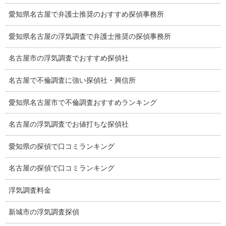
愛知県名古屋で弁護士推奨のおすすめ探偵事務所
浮気をする人
愛知県名古屋の浮気調査で弁護士推奨の探偵事務所
探偵社の選び方
名古屋市の浮気調査でおすすめ探偵社
浮気度チェック
名古屋で不倫調査に強い探偵社・興信所
会社案内
損害保険調査
愛知県名古屋市で不倫調査おすすめランキング
会社沿革
名古屋の浮気調査でお値打ちな探偵社
プライバシーポリシー
愛知県の探偵で口コミランキング
探偵業法
名古屋の探偵で口コミランキング
法令遵守
浮気調査料金
推奨・提携法律事務所
新城市の浮気調査探偵