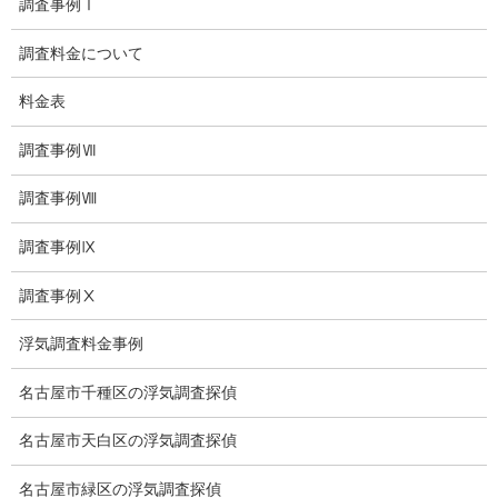
調査事例Ⅰ
子供のいじめ問題・いじめ相談、小学生、中学生、高校生
調査料金について
日本版DBS
料金表
お問い合わせ
調査事例Ⅶ
愛知県内出張面談実施中
調査事例Ⅷ
浮気調査専門
調査事例Ⅸ
結婚前の行動調査
調査事例Ⅹ
結婚調査
浮気調査料金事例
社員の行動調査
名古屋市千種区の浮気調査探偵
行動調査
名古屋市天白区の浮気調査探偵
法人調査
名古屋市緑区の浮気調査探偵
企業調査