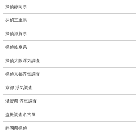
探偵静岡県
ストーカー調査
探偵三重県
待ち伏せ
探偵滋賀県
集団ストーカー
探偵岐阜県
GPS発見調査
探偵大阪浮気調査
盗難車両調査
探偵京都浮気調査
盗撮犯防止対策調査
京都 浮気調査
痴漢防止対策調査
滋賀県 浮気調査
下着窃盗犯防止対策調査
盗撮調査名古屋
猫犬の捜索
所在調査
静岡県探偵