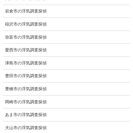
岩倉市の浮気調査探偵
稲沢市の浮気調査探偵
弥富市の浮気調査探偵
愛西市の浮気調査探偵
津島市の浮気調査探偵
※弊社から24時間以内に返信が無い場合、再度LINE又はお電話を
お願いいたします。
豊田市の浮気調査探偵
カテゴリー
豊橋市の浮気調査探偵
ブログ (496)
岡崎市の浮気調査探偵
お知らせ (1)
あま市の浮気調査探偵
メニュー
犬山市の浮気調査探偵