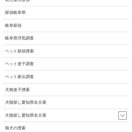
コ
ナ
ン
ビ
探偵岐阜県
テ
ゲ
ン
ー
岐阜探偵
ツ
シ
ブログ
に
ョ
岐阜県浮気調査
移
ン
動
に
HOME
ブログ
ブログ
とまと
ペット探偵捜索
移
動
ペット迷子調査
2023-06-09
ブログ
ペット家出調査
とまと
犬猫迷子捜索
犬猫探し愛知県名古屋
トマトの実がつきました。
まだ真っ青ですが、そのうち赤くなると思います。
犬猫探し愛知県名古屋
昨年はトマトを植えましたが全く身が付かずでした。
猫犬の捜索