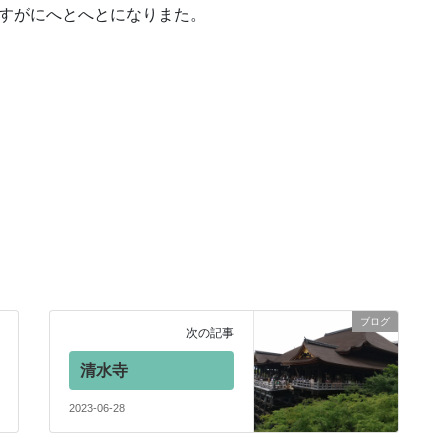
さすがにへとへとになりまた。
ブログ
次の記事
清水寺
2023-06-28