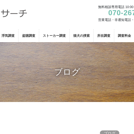
無料相談専用電話 10:00
070-26
営業電話・非通知電話
浮気調査
盗聴調査
ストーカー調査
猫犬の捜索
所在調査
調査料金
ブログ
ブログ