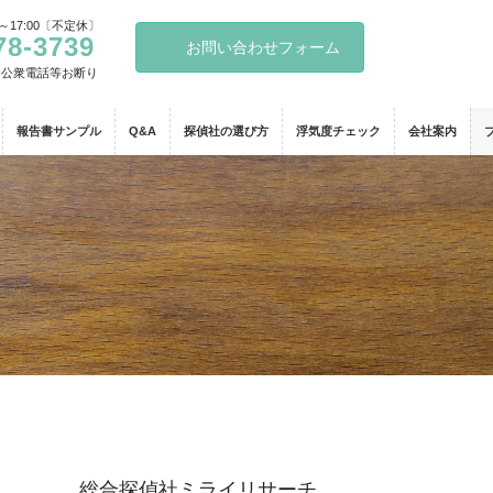
～17:00〔不定休〕
78-3739
お問い合わせフォーム
・公衆電話等お断り
報告書サンプル
Q&A
探偵社の選び方
浮気度チェック
会社案内
総合探偵社ミライリサーチ