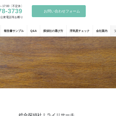
～17:00〔不定休〕
78-3739
お問い合わせフォーム
・公衆電話等お断り
報告書サンプル
Q&A
探偵社の選び方
浮気度チェック
会社案内
総合探偵社ミライリサーチ