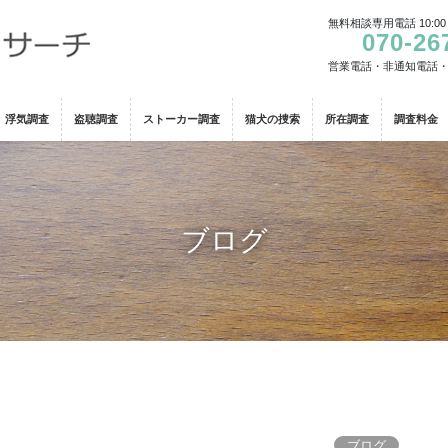
無料相談専用電話 10:00
070-26
営業電話・非通知電話
浮気調査
盗聴調査
ストーカー調査
猫犬の捜索
所在調査
調査料金
ブログ
ブログ