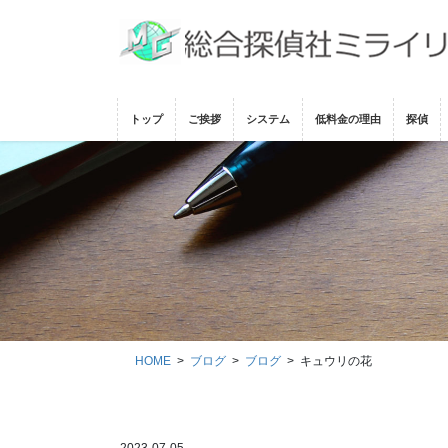
コ
ナ
ン
ビ
テ
ゲ
ン
ー
ツ
シ
トップ
ご挨拶
システム
低料金の理由
探偵
に
ョ
移
ン
動
に
移
動
HOME
ブログ
ブログ
キュウリの花