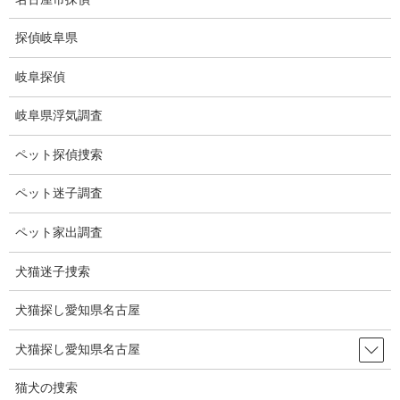
コ
ナ
ン
ビ
探偵岐阜県
テ
ゲ
ン
ー
岐阜探偵
ツ
シ
ブログ
に
ョ
岐阜県浮気調査
移
ン
動
に
HOME
ブログ
ブログ
ワールドカップ
ペット探偵捜索
移
動
ペット迷子調査
2023-07-25
ブログ
ペット家出調査
ワールドカップ
犬猫迷子捜索
犬猫探し愛知県名古屋
ワールドカップ女子初戦、ザンビアと5対０で勝利。
最高のスタートです。
犬猫探し愛知県名古屋
猫犬の捜索