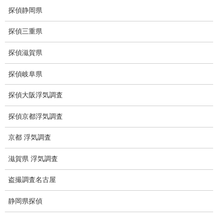
猫犬の捜索
探偵静岡県
所在調査
探偵三重県
身元調査
探偵滋賀県
人探し
探偵岐阜県
失踪・家出調査
探偵大阪浮気調査
所在確認調査
探偵京都浮気調査
調査料金
京都 浮気調査
浮気調査特別プラン
滋賀県 浮気調査
ストーカー関連調査料金
盗撮調査名古屋
所在調査 家出調査料金
静岡県探偵
猫の捜索調査料金