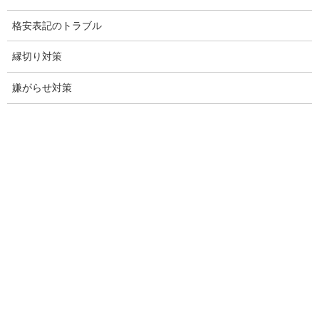
名古屋探偵
格安表記のトラブル
興信所名古屋
縁切り対策
愛知県名古屋興信所
嫌がらせ対策
探偵事務所名古屋愛知県
調査会社愛知県名古屋市
調査事務所愛知県名古屋
盗聴調査愛知県
盗聴調査愛知
探偵名古屋市
名古屋市探偵
探偵岐阜県