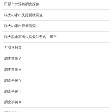
田原市の浮気調査探偵
子供のいじめ相談
猫犬の家出失踪捕獲調査
いじめ相談・愛知県名古屋
猫犬の家出捜索調査
子供のいじめ問題・いじめ相談、小学生、中学生、高校生
猫犬脱走家出失踪愛知県名古屋市
日本版DBS
お問い合わせ
万引き対策
愛知県内出張面談実施中
調査事例Ⅵ
浮気調査専門
調査事例Ⅴ
結婚前の行動調査
調査事例Ⅳ
結婚調査
調査事例Ⅲ
社員の行動調査
調査事例Ⅱ
行動調査