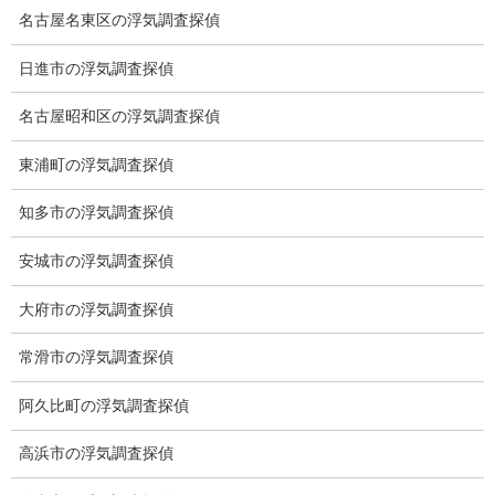
名古屋名東区の浮気調査探偵
日進市の浮気調査探偵
名古屋昭和区の浮気調査探偵
東浦町の浮気調査探偵
愛知県名古屋市中区栄3-7ｰ4
Toshin.Sakuraビル 10F
知多市の浮気調査探偵
愛知県名古屋市中区新栄2丁目41-11
ベストビル6B
安城市の浮気調査探偵
愛知県公安委員会 第54250033号
大府市の浮気調査探偵
【出張面談いたします】
子供のお迎え、パート、お仕事の都合などで、お時間のない方、
常滑市の浮気調査探偵
愛知県内でご面談場所のご要望がございましたら、お申し付けく
ださい。
阿久比町の浮気調査探偵
高浜市の浮気調査探偵