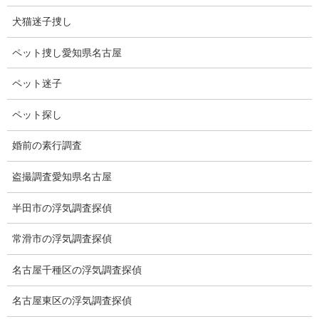
ブログ
カテゴリー
犬猫迷子捜し
ペット捜し愛知県名古屋
ブログ
前の記事
ペット迷子
アルカラス優勝
ペット探し
2023-07-17
婚前の素行調査
ブログ
次の記事
盗撮調査愛知県名古屋
36号ホームラン
半田市の浮気調査探偵
2023-07-25
常滑市の浮気調査探偵
総合探偵社ミライリサーチ
名古屋千種区の浮気調査探偵
名古屋東区の浮気調査探偵