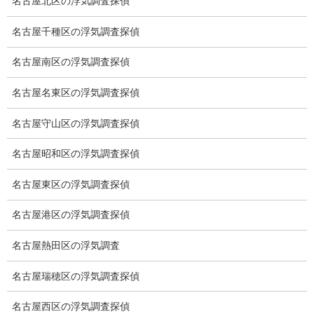
名古屋北区の浮気調査探偵
ドメスティックバイオレンスDV調査
名古屋千種区の浮気調査探偵
いじめ・子供の虐待
名古屋南区の浮気調査探偵
別れさせ屋
名古屋名東区の浮気調査探偵
盗聴調査
名古屋守山区の浮気調査探偵
盗聴調査料金
名古屋昭和区の浮気調査探偵
盗聴器の種類
名古屋東区の浮気調査探偵
ご依頼の注意点
名古屋港区の浮気調査探偵
世界の盗聴事情
名古屋熱田区の浮気調査
弊社が選ばれる理由
名古屋瑞穂区の浮気調査探偵
盗撮器
名古屋西区の浮気調査探偵
盗撮調査愛知県