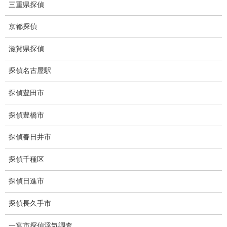
三重県探偵
報告書サンプル
京都探偵
調査事例
滋賀県探偵
お礼の言葉
探偵名古屋駅
Q&A
探偵豊田市
浮気証拠は何回必要か？
探偵豊橋市
浮気調査時間
探偵春日井市
調査料金のご質問
探偵千種区
調査員の人数（浮気調査）
調査プランのご依頼の割合
探偵日進市
慰謝料の相場
探偵長久手市
離婚手続
一宮市探偵浮気調査