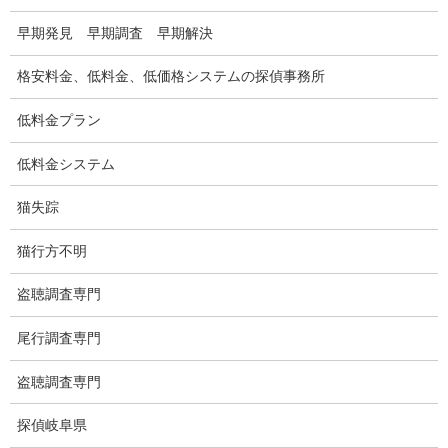
早期発見 早期調査 早期解決
電磁波測定調査
格安料金、低料金、低価格システムの探偵事務所
電磁波とは
ストーカー調査
低料金プラン
待ち伏せ
低料金システム
集団ストーカー
猫失踪
GPS発見調査
猫行方不明
盗難車両調査
盗聴調査専門
盗撮犯防止対策調査
尾行調査専門
痴漢防止対策調査
盗聴調査専門
下着窃盗犯防止対策調査
探偵岐阜県