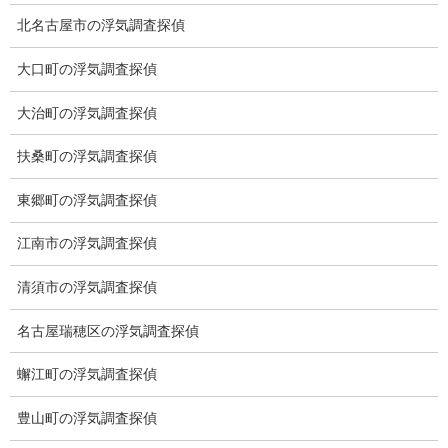
北名古屋市の浮気調査探偵
顧問弁護士のご案内
大口町の浮気調査探偵
委任契約
大治町の浮気調査探偵
低料金の理由
扶桑町の浮気調査探偵
スキルの高さ＝高額料金？
東郷町の浮気調査探偵
適正料金
江南市の浮気調査探偵
稼働制って何？
清須市の浮気調査探偵
探偵
探偵を本業
名古屋瑞穂区の浮気調査探偵
調査機器
蠏江町の浮気調査探偵
探偵の資格
豊山町の浮気調査探偵