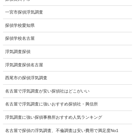
お礼の言葉
一宮市探偵浮気調査
Q&A
探偵学校愛知県
浮気証拠は何回必要か？
探偵学校名古屋
浮気調査時間
浮気調査探偵
調査料金のご質問
浮気調査探偵名古屋
調査員の人数（浮気調査）
西尾市の探偵浮気調査
調査プランのご依頼の割合
名古屋で浮気調査が安い探偵社はどこがいい
慰謝料の相場
名古屋で浮気調査に強いおすすめ探偵社・興信所
離婚手続
浮気調査に強い探偵事務所おすすめ人気ランキング
探偵社の要点
名古屋で探偵の浮気調査、不倫調査は安い費用で満足度No1
有責配偶者からの離婚