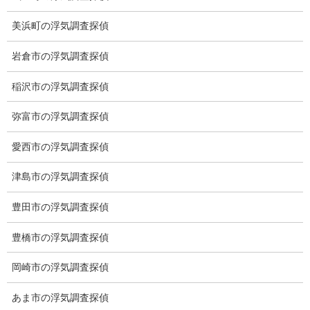
美浜町の浮気調査探偵
岩倉市の浮気調査探偵
稲沢市の浮気調査探偵
弥富市の浮気調査探偵
※弊社から24時間以内に返信が無い場合、再度LINE又はお電話を
お願いいたします。
愛西市の浮気調査探偵
カテゴリー
津島市の浮気調査探偵
ブログ (498)
豊田市の浮気調査探偵
お知らせ (1)
豊橋市の浮気調査探偵
メニュー
岡崎市の浮気調査探偵
トップ
あま市の浮気調査探偵