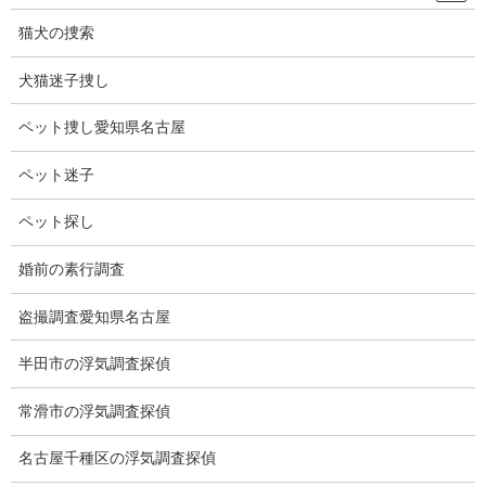
をかなえて欲しいと思います。
猫犬の捜索
近い将来、世界チャンピオンになる日を楽しみにしています。
犬猫迷子捜し
ペット捜し愛知県名古屋
ペット迷子
ペット探し
婚前の素行調査
盗撮調査愛知県名古屋
ブログ
カテゴリー
半田市の浮気調査探偵
常滑市の浮気調査探偵
ブログ
前の記事
名古屋千種区の浮気調査探偵
宇宙