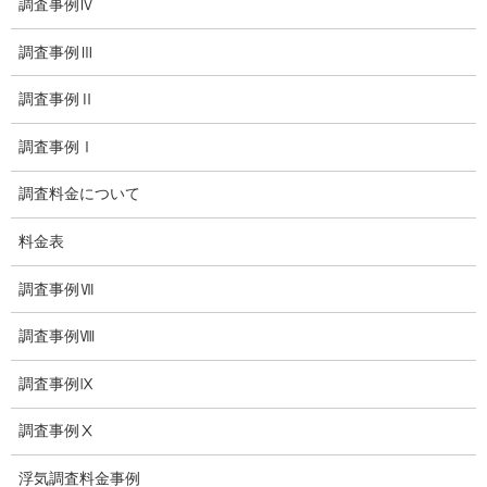
調査事例Ⅳ
いじめ相談・愛知県名古屋
調査事例Ⅲ
子供のいじめ問題・いじめ相談、小学生、中学生、高校生
調査事例Ⅱ
日本版DBS
調査事例Ⅰ
探偵学校
調査料金について
探偵塾
料金表
お問い合わせ
調査事例Ⅶ
愛知県内出張面談実施中
浮気調査専門
調査事例Ⅷ
結婚前の行動調査
調査事例Ⅸ
結婚調査
調査事例Ⅹ
社員の行動調査
浮気調査料金事例