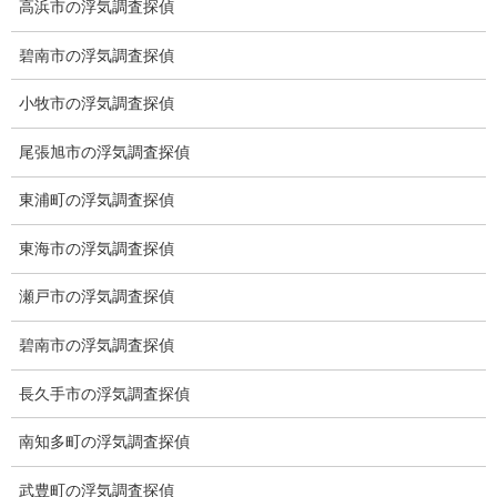
高浜市の浮気調査探偵
愛知県名古屋市中区栄3-7ｰ4
Toshin.Sakuraビル 10F
碧南市の浮気調査探偵
愛知県名古屋市中区新栄2丁目41-11
小牧市の浮気調査探偵
ベストビル6B
愛知県公安委員会 第54250033号
尾張旭市の浮気調査探偵
【出張面談いたします】
東浦町の浮気調査探偵
子供のお迎え、パート、お仕事の都合などで、お時間のない方、
愛知県内でご面談場所のご要望がございましたら、お申し付けく
東海市の浮気調査探偵
ださい。
瀬戸市の浮気調査探偵
碧南市の浮気調査探偵
長久手市の浮気調査探偵
南知多町の浮気調査探偵
武豊町の浮気調査探偵