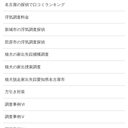
推奨・提携法律事務所
名古屋の探偵で口コミランキング
ブログ
浮気調査料金
探偵エッセイ
新城市の浮気調査探偵
探偵コラム
田原市の浮気調査探偵
探偵日記
猫犬の家出失踪捕獲調査
夫婦の信頼関係
猫犬の家出捜索調査
お知らせ
猫犬脱走家出失踪愛知県名古屋市
いじめ相談
万引き対策
子供の虐待
調査事例Ⅵ
児童虐待防止対策
調査事例Ⅴ
子供のいじめ相談