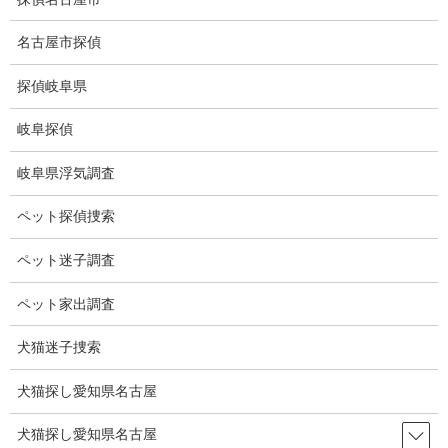
コ
ナ
ン
ビ
名古屋市探偵
テ
ゲ
ン
ー
探偵岐阜県
ツ
シ
ブログ
に
ョ
岐阜探偵
移
ン
動
に
HOME
ブログ
ブログ
那須川天心
岐阜県浮気調査
移
動
ペット探偵捜索
2023-09-18
ブログ
ペット迷子調査
那須川天心
ペット家出調査
犬猫迷子捜索
プロボクサー2戦目勝利！
KOでの勝利ではなかったが勝って安心しました。
犬猫探し愛知県名古屋
キックボクサーを辞めたとき、残念でしたが、ボクサーで次の夢
犬猫探し愛知県名古屋