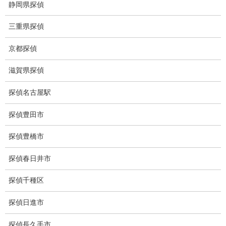
人探し
静岡県探偵
失踪・家出調査
三重県探偵
所在確認調査
京都探偵
調査料金
滋賀県探偵
浮気調査特別プラン
探偵名古屋駅
ストーカー関連調査料金
探偵豊田市
所在調査 家出調査料金
探偵豊橋市
猫の捜索調査料金
探偵春日井市
浮気調査教室
探偵千種区
報告書サンプル
探偵日進市
調査事例
探偵長久手市