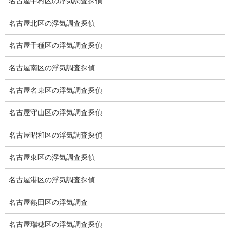
浮気調査の相場
名古屋中村区の浮気調査探偵
調査費用と調査日数の目安
名古屋北区の浮気調査探偵
浮気調査料金の比較例
名古屋千種区の浮気調査探偵
GPS検索調査
名古屋南区の浮気調査探偵
GPS調査
名古屋名東区の浮気調査探偵
車両調査
名古屋守山区の浮気調査探偵
浮気調査地域
名古屋昭和区の浮気調査探偵
浮気調査関連調査
名古屋東区の浮気調査探偵
ドメスティックバイオレンスDV調査
名古屋港区の浮気調査探偵
いじめ・子供の虐待
名古屋熱田区の浮気調査
別れさせ屋
名古屋瑞穂区の浮気調査探偵