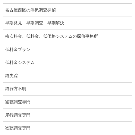
盗聴調査
名古屋西区の浮気調査探偵
盗聴調査料金
早期発見 早期調査 早期解決
盗聴器の種類
格安料金、低料金、低価格システムの探偵事務所
ご依頼の注意点
低料金プラン
世界の盗聴事情
低料金システム
弊社が選ばれる理由
猫失踪
盗撮器
猫行方不明
盗撮調査愛知県
盗聴調査専門
電磁波測定調査
尾行調査専門
電磁波とは
盗聴調査専門
ストーカー調査