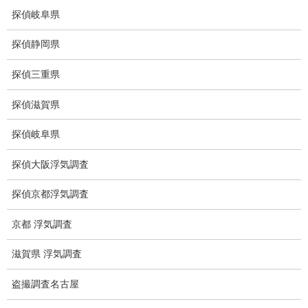
探偵岐阜県
待ち伏せ
探偵静岡県
集団ストーカー
探偵三重県
GPS発見調査
探偵滋賀県
盗難車両調査
探偵岐阜県
盗撮犯防止対策調査
探偵大阪浮気調査
痴漢防止対策調査
下着窃盗犯防止対策調査
探偵京都浮気調査
猫犬の捜索
京都 浮気調査
所在調査
滋賀県 浮気調査
身元調査
盗撮調査名古屋