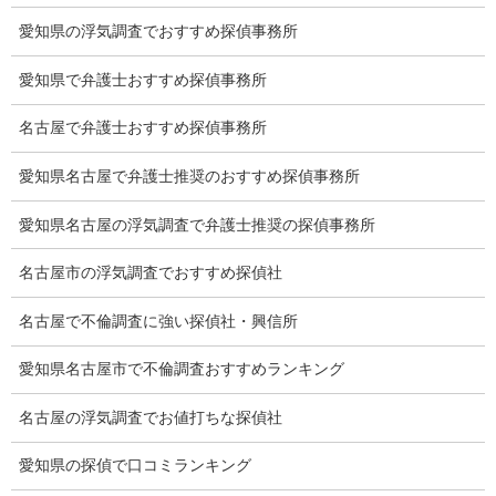
愛知県の浮気調査でおすすめ探偵事務所
浮気をする人
探偵社の選び方
愛知県で弁護士おすすめ探偵事務所
浮気度チェック
名古屋で弁護士おすすめ探偵事務所
会社案内
愛知県名古屋で弁護士推奨のおすすめ探偵事務所
損害保険調査
愛知県名古屋の浮気調査で弁護士推奨の探偵事務所
会社沿革
名古屋市の浮気調査でおすすめ探偵社
探偵業標識
名古屋で不倫調査に強い探偵社・興信所
プライバシーポリシー
愛知県名古屋市で不倫調査おすすめランキング
探偵業法
名古屋の浮気調査でお値打ちな探偵社
法令遵守
愛知県の探偵で口コミランキング