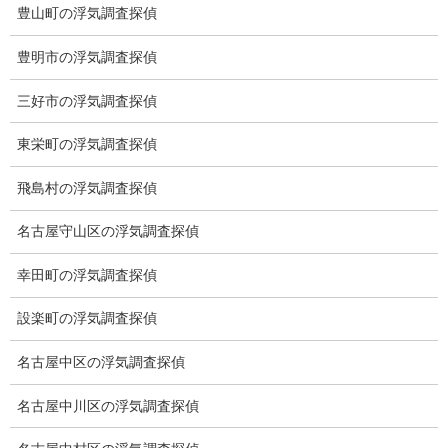
豊山町の浮気調査探偵
スキルの高さ＝高額料金？
豊明市の浮気調査探偵
適正料金
三好市の浮気調査探偵
稼働制って何？
東栄町の浮気調査探偵
探偵
飛島村の浮気調査探偵
探偵を本業
名古屋守山区の浮気調査探偵
調査機器
幸田町の浮気調査探偵
探偵の資格
設楽町の浮気調査探偵
弁護士紹介
名古屋中区の浮気調査探偵
浮気調査
名古屋中川区の浮気調査探偵
浮気調査プランのご案内