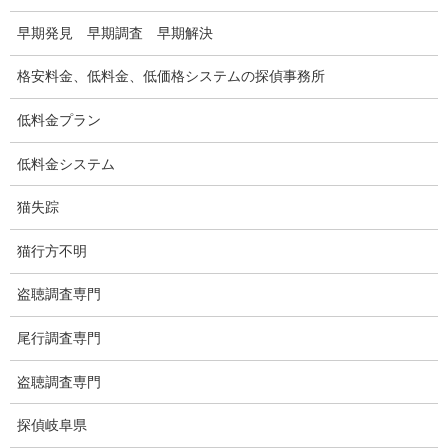
GPS調査
早期発見 早期調査 早期解決
車両調査
格安料金、低料金、低価格システムの探偵事務所
浮気調査地域
低料金プラン
浮気調査関連調査
低料金システム
ドメスティックバイオレンスDV調査
猫失踪
いじめ・子供の虐待
猫行方不明
別れさせ屋
盗聴調査専門
盗聴調査
尾行調査専門
盗聴調査料金
盗聴調査専門
盗聴器の種類
探偵岐阜県
ご依頼の注意点