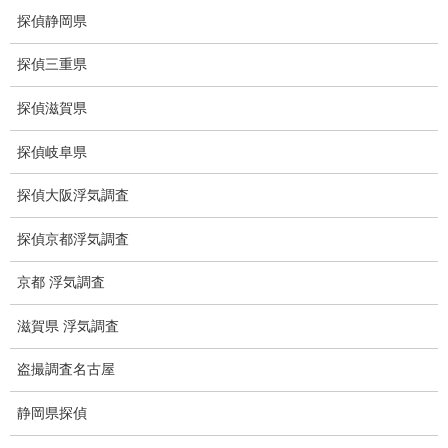
探偵静岡県
世界の盗聴事情
探偵三重県
弊社が選ばれる理由
探偵滋賀県
盗撮器
探偵岐阜県
盗撮調査愛知県
電磁波測定調査
探偵大阪浮気調査
電磁波とは
探偵京都浮気調査
ストーカー調査
京都 浮気調査
待ち伏せ
滋賀県 浮気調査
集団ストーカー
盗撮調査名古屋
GPS発見調査
静岡県探偵
盗難車両調査