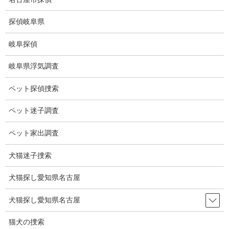
コ
ナ
ン
ビ
探偵岐阜県
テ
ゲ
ン
ー
岐阜探偵
ツ
シ
ブログ
に
ョ
岐阜県浮気調査
移
ン
動
に
HOME
ブログ
ブログ
110年ぶり
ペット探偵捜索
移
動
ペット迷子調査
2024-03-24
ブログ
ペット家出調査
110年ぶり
犬猫迷子捜索
犬猫探し愛知県名古屋
大相撲春場所で新入幕力士として110年ぶりに優尊富士が優勝。
来場所が楽しみですね。
犬猫探し愛知県名古屋
若手が力をつけてきて、相撲もますます楽しくなってきました。
猫犬の捜索