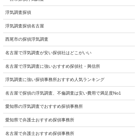
浮気調査特別プラン
浮気調査探偵
ストーカー関連調査料金
浮気調査探偵名古屋
所在調査 家出調査料金
西尾市の探偵浮気調査
猫の捜索調査料金
名古屋で浮気調査が安い探偵社はどこがいい
報告書サンプル
名古屋で浮気調査に強いおすすめ探偵社・興信所
調査事例
浮気調査に強い探偵事務所おすすめ人気ランキング
お礼の言葉
名古屋で探偵の浮気調査、不倫調査は安い費用で満足度No1
Q&A
愛知県の浮気調査でおすすめ探偵事務所
浮気証拠は何回必要か？
愛知県で弁護士おすすめ探偵事務所
浮気調査時間
名古屋で弁護士おすすめ探偵事務所
調査料金のご質問