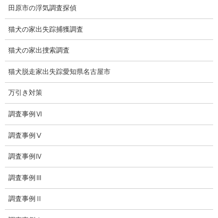
田原市の浮気調査探偵
会社沿革
猫犬の家出失踪捕獲調査
プライバシーポリシー
猫犬の家出捜索調査
探偵業法
猫犬脱走家出失踪愛知県名古屋市
法令遵守
万引き対策
推奨・提携法律事務所
調査事例Ⅵ
ブログ
調査事例Ⅴ
探偵エッセイ
調査事例Ⅳ
探偵コラム
調査事例Ⅲ
探偵日記
調査事例Ⅱ
夫婦の信頼関係