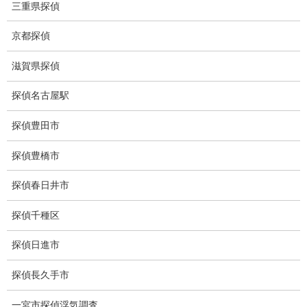
三重県探偵
盗撮犯防止対策調査
京都探偵
痴漢防止対策調査
滋賀県探偵
下着窃盗犯防止対策調査
探偵名古屋駅
猫犬の捜索
探偵豊田市
所在調査
探偵豊橋市
身元調査
探偵春日井市
人探し
探偵千種区
失踪・家出調査
探偵日進市
所在確認調査
探偵長久手市
調査料金
一宮市探偵浮気調査