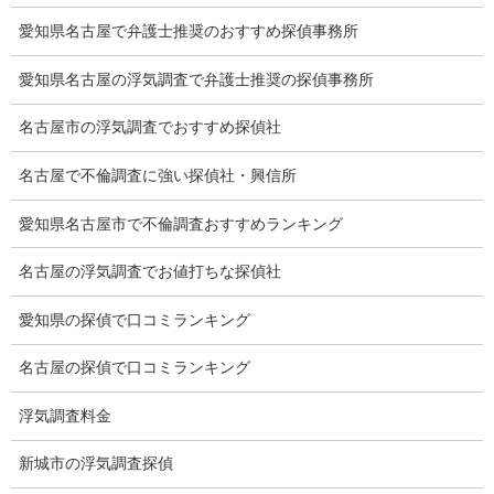
調査員の人数（浮気調査）
愛知県名古屋で弁護士推奨のおすすめ探偵事務所
調査プランのご依頼の割合
愛知県名古屋の浮気調査で弁護士推奨の探偵事務所
慰謝料の相場
名古屋市の浮気調査でおすすめ探偵社
離婚手続
名古屋で不倫調査に強い探偵社・興信所
探偵社の要点
愛知県名古屋市で不倫調査おすすめランキング
有責配偶者からの離婚
名古屋の浮気調査でお値打ちな探偵社
浮気をする人
愛知県の探偵で口コミランキング
探偵社の選び方
名古屋の探偵で口コミランキング
浮気度チェック
浮気調査料金
会社案内
新城市の浮気調査探偵
損害保険調査