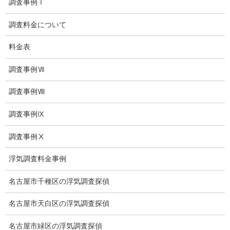
調査事例Ⅰ
お知らせ
調査料金について
いじめ相談
料金表
子供の虐待
調査事例Ⅶ
児童虐待防止対策
調査事例Ⅷ
子供のいじめ相談
調査事例Ⅸ
いじめ相談・愛知県名古屋
子供のいじめ問題・いじめ相談、小学生、中学生、高校生
調査事例Ⅹ
日本版DBS
浮気調査料金事例
お問い合わせ
名古屋市千種区の浮気調査探偵
愛知県内出張面談実施中
名古屋市天白区の浮気調査探偵
浮気調査専門
名古屋市緑区の浮気調査探偵