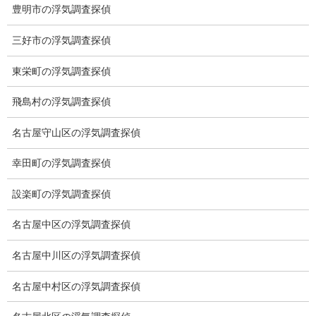
豊明市の浮気調査探偵
アフターフォロー
三好市の浮気調査探偵
ミライリサーチのお約束
東栄町の浮気調査探偵
当社のこだわり
飛島村の浮気調査探偵
契約後の安心と信頼
名古屋守山区の浮気調査探偵
顧問弁護士のご案内
幸田町の浮気調査探偵
委任契約
設楽町の浮気調査探偵
低料金の理由
名古屋中区の浮気調査探偵
スキルの高さ＝高額料金？
名古屋中川区の浮気調査探偵
適正料金
稼働制って何？
名古屋中村区の浮気調査探偵
探偵