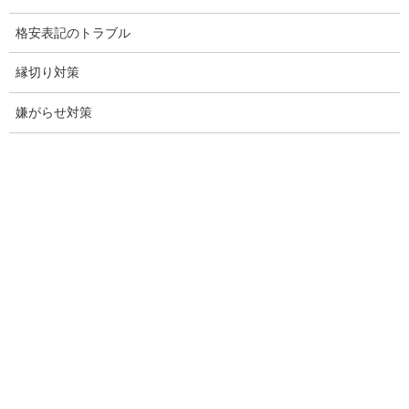
結婚前の行動調査
格安表記のトラブル
結婚調査
縁切り対策
社員の行動調査
嫌がらせ対策
行動調査
法人調査
企業調査
愛知探偵
愛知県探偵
探偵愛知県
愛知調査
盗聴調査名古屋