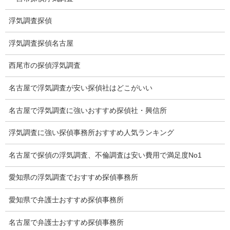
猫の捜索調査料金
浮気調査探偵
報告書サンプル
浮気調査探偵名古屋
調査事例
西尾市の探偵浮気調査
お礼の言葉
名古屋で浮気調査が安い探偵社はどこがいい
Q&A
名古屋で浮気調査に強いおすすめ探偵社・興信所
浮気証拠は何回必要か？
浮気調査に強い探偵事務所おすすめ人気ランキング
浮気調査時間
調査料金のご質問
名古屋で探偵の浮気調査、不倫調査は安い費用で満足度No1
調査員の人数（浮気調査）
愛知県の浮気調査でおすすめ探偵事務所
調査プランのご依頼の割合
愛知県で弁護士おすすめ探偵事務所
慰謝料の相場
名古屋で弁護士おすすめ探偵事務所