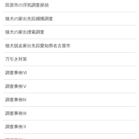
田原市の浮気調査探偵
法令遵守
猫犬の家出失踪捕獲調査
推奨・提携法律事務所
猫犬の家出捜索調査
ブログ
猫犬脱走家出失踪愛知県名古屋市
探偵エッセイ
万引き対策
探偵コラム
調査事例Ⅵ
探偵日記
調査事例Ⅴ
夫婦の信頼関係
調査事例Ⅳ
お知らせ
調査事例Ⅲ
いじめ相談
調査事例Ⅱ
子供の虐待