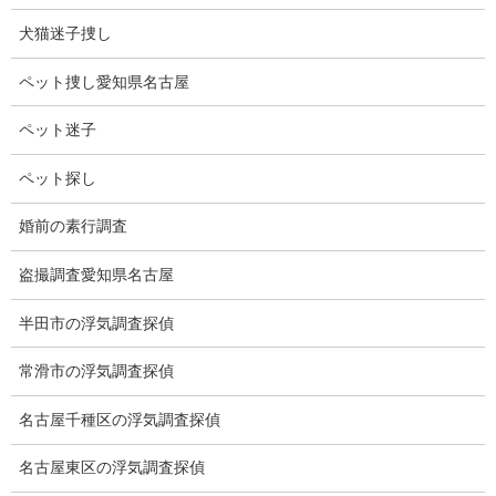
１回戦から決勝戦まで、危なげないところが全く無く、強すぎる
の一言です。
犬猫迷子捜し
妹の詩選手の分まで頑張ったと思います。
ペット捜し愛知県名古屋
ペット迷子
ペット探し
婚前の素行調査
盗撮調査愛知県名古屋
半田市の浮気調査探偵
常滑市の浮気調査探偵
名古屋千種区の浮気調査探偵
名古屋東区の浮気調査探偵