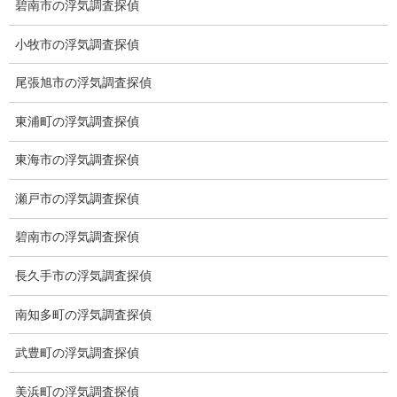
碧南市の浮気調査探偵
小牧市の浮気調査探偵
尾張旭市の浮気調査探偵
東浦町の浮気調査探偵
東海市の浮気調査探偵
愛知県名古屋市中区栄3-7ｰ4
Toshin.Sakuraビル 10F
瀬戸市の浮気調査探偵
愛知県名古屋市中区新栄2丁目41-11
ベストビル6B
碧南市の浮気調査探偵
愛知県公安委員会 第54250033号
長久手市の浮気調査探偵
【出張面談いたします】
子供のお迎え、パート、お仕事の都合などで、お時間のない方、
南知多町の浮気調査探偵
愛知県内でご面談場所のご要望がございましたら、お申し付けく
ださい。
武豊町の浮気調査探偵
美浜町の浮気調査探偵