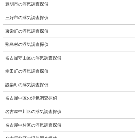
豊明市の浮気調査探偵
契約後の安心と信頼
三好市の浮気調査探偵
顧問弁護士のご案内
東栄町の浮気調査探偵
委任契約
飛島村の浮気調査探偵
低料金の理由
名古屋守山区の浮気調査探偵
スキルの高さ＝高額料金？
幸田町の浮気調査探偵
適正料金
稼働制って何？
設楽町の浮気調査探偵
探偵
名古屋中区の浮気調査探偵
探偵を本業
名古屋中川区の浮気調査探偵
調査機器
名古屋中村区の浮気調査探偵
探偵の資格