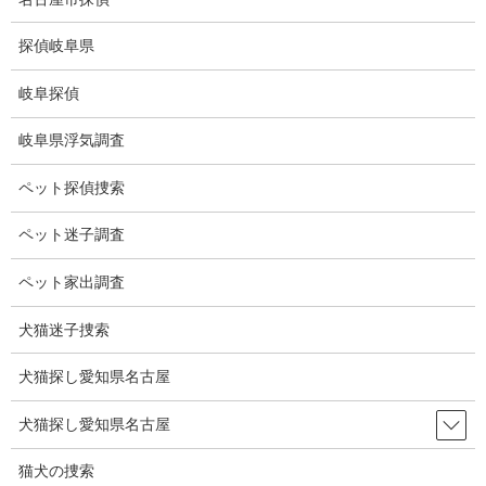
コ
ナ
ン
ビ
探偵岐阜県
テ
ゲ
ン
ー
岐阜探偵
ツ
シ
ブログ
に
ョ
岐阜県浮気調査
移
ン
動
に
HOME
ブログ
ブログ
阿部一二三金メダル
ペット探偵捜索
移
動
ペット迷子調査
2024-07-29
ブログ
ペット家出調査
阿部一二三金メダル
犬猫迷子捜索
犬猫探し愛知県名古屋
柔道６６キロ級、阿部一二三選手金メダルおめでとうございま
す。
犬猫探し愛知県名古屋
しかも金メダル２連覇。
猫犬の捜索