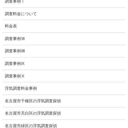
調査事例Ⅰ
児童虐待防止対策
調査料金について
子供のいじめ相談
料金表
いじめ相談・愛知県名古屋
子供のいじめ問題・いじめ相談、小学生、中学生、高校生
調査事例Ⅶ
日本版DBS
調査事例Ⅷ
お問い合わせ
調査事例Ⅸ
愛知県内出張面談実施中
調査事例Ⅹ
浮気調査専門
浮気調査料金事例
結婚前の行動調査
名古屋市千種区の浮気調査探偵
結婚調査
名古屋市天白区の浮気調査探偵
社員の行動調査
名古屋市緑区の浮気調査探偵