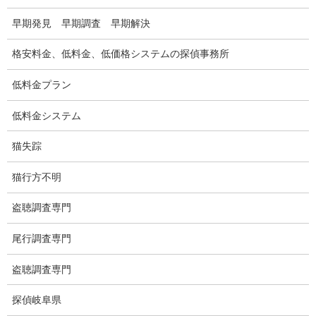
浮気調査関連調査
早期発見 早期調査 早期解決
ドメスティックバイオレンスDV調査
格安料金、低料金、低価格システムの探偵事務所
いじめ・子供の虐待
低料金プラン
別れさせ屋
低料金システム
盗聴調査
猫失踪
盗聴調査料金
猫行方不明
盗聴器の種類
盗聴調査専門
ご依頼の注意点
尾行調査専門
世界の盗聴事情
盗聴調査専門
弊社が選ばれる理由
探偵岐阜県
盗撮器