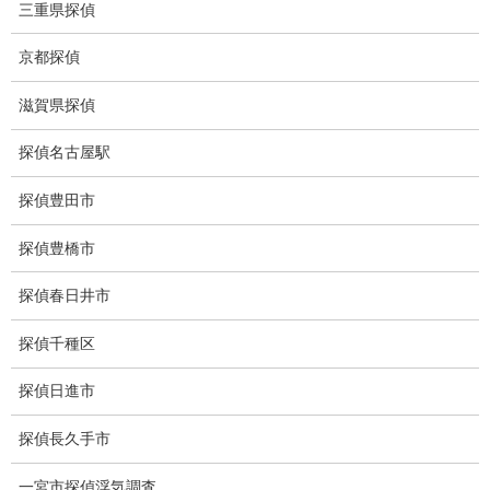
三重県探偵
猫犬の捜索
京都探偵
所在調査
滋賀県探偵
身元調査
探偵名古屋駅
人探し
探偵豊田市
失踪・家出調査
探偵豊橋市
所在確認調査
探偵春日井市
調査料金
探偵千種区
浮気調査特別プラン
探偵日進市
ストーカー関連調査料金
探偵長久手市
所在調査 家出調査料金
一宮市探偵浮気調査