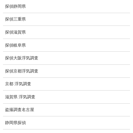
探偵静岡県
盗撮調査愛知県
電磁波測定調査
探偵三重県
電磁波とは
探偵滋賀県
ストーカー調査
探偵岐阜県
待ち伏せ
探偵大阪浮気調査
集団ストーカー
探偵京都浮気調査
GPS発見調査
京都 浮気調査
盗難車両調査
滋賀県 浮気調査
盗撮犯防止対策調査
盗撮調査名古屋
痴漢防止対策調査
静岡県探偵
下着窃盗犯防止対策調査