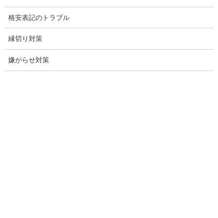
行動調査
格安表記のトラブル
法人調査
縁切り対策
企業調査
嫌がらせ対策
愛知探偵
愛知県探偵
探偵愛知県
愛知調査
盗聴調査名古屋
不倫名古屋愛知
探偵愛知
探偵名古屋