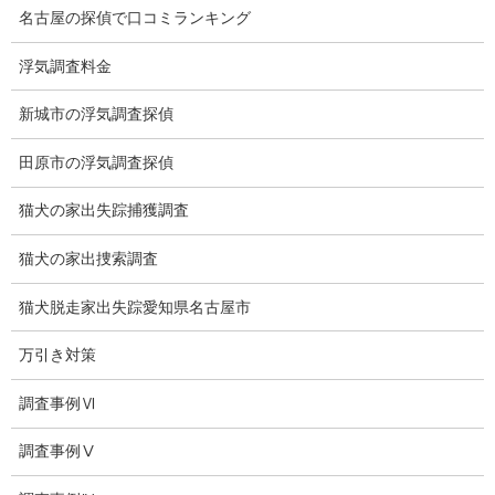
名古屋の探偵で口コミランキング
推奨・提携法律事務所
浮気調査料金
ブログ
探偵エッセイ
新城市の浮気調査探偵
探偵コラム
田原市の浮気調査探偵
探偵日記
猫犬の家出失踪捕獲調査
夫婦の信頼関係
猫犬の家出捜索調査
お知らせ
猫犬脱走家出失踪愛知県名古屋市
いじめ相談
万引き対策
子供の虐待
調査事例Ⅵ
児童虐待防止対策
調査事例Ⅴ
子供のいじめ相談