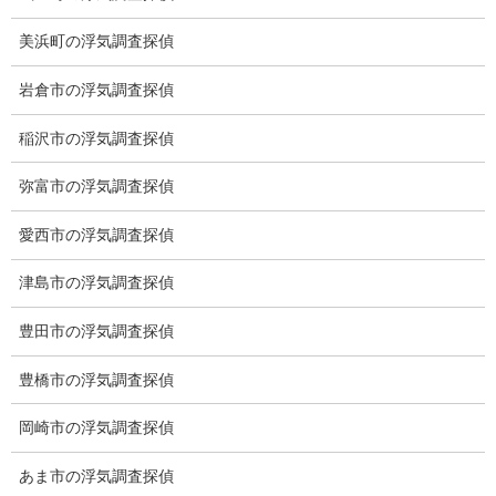
美浜町の浮気調査探偵
岩倉市の浮気調査探偵
稲沢市の浮気調査探偵
弥富市の浮気調査探偵
※弊社から24時間以内に返信が無い場合、再度LINE又はお電話を
お願いいたします。
愛西市の浮気調査探偵
津島市の浮気調査探偵
カテゴリー
豊田市の浮気調査探偵
ブログ (498)
お知らせ (1)
豊橋市の浮気調査探偵
岡崎市の浮気調査探偵
メニュー
あま市の浮気調査探偵
トップ