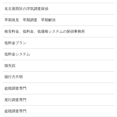
盗聴調査
名古屋西区の浮気調査探偵
盗聴調査料金
早期発見 早期調査 早期解決
盗聴器の種類
格安料金、低料金、低価格システムの探偵事務所
ご依頼の注意点
低料金プラン
世界の盗聴事情
低料金システム
弊社が選ばれる理由
猫失踪
盗撮器
猫行方不明
盗撮調査愛知県
盗聴調査専門
電磁波測定調査
尾行調査専門
電磁波とは
盗聴調査専門