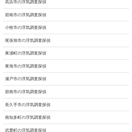
高浜市の浮気調査探偵
愛知県名古屋市中区栄3-7ｰ4
碧南市の浮気調査探偵
Toshin.Sakuraビル 10F
愛知県名古屋市中区新栄2丁目41-11
小牧市の浮気調査探偵
ベストビル6B
愛知県公安委員会 第54250033号
尾張旭市の浮気調査探偵
東浦町の浮気調査探偵
【出張面談いたします】
子供のお迎え、パート、お仕事の都合などで、お時間のない方、
東海市の浮気調査探偵
愛知県内でご面談場所のご要望がございましたら、お申し付けく
ださい。
瀬戸市の浮気調査探偵
碧南市の浮気調査探偵
長久手市の浮気調査探偵
南知多町の浮気調査探偵
武豊町の浮気調査探偵