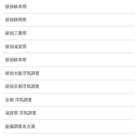
ストーカー調査
探偵岐阜県
待ち伏せ
探偵静岡県
集団ストーカー
探偵三重県
GPS発見調査
探偵滋賀県
盗難車両調査
探偵岐阜県
盗撮犯防止対策調査
探偵大阪浮気調査
痴漢防止対策調査
探偵京都浮気調査
下着窃盗犯防止対策調査
京都 浮気調査
猫犬の捜索
滋賀県 浮気調査
所在調査
盗撮調査名古屋
身元調査