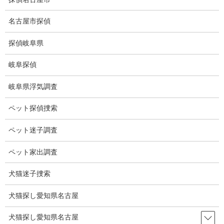
コ
ナ
ン
ビ
名古屋市探偵
テ
ゲ
ン
ー
探偵岐阜県
ツ
シ
ブログ
に
ョ
岐阜探偵
移
ン
動
に
HOME
ブログ
ブログ
雪
岐阜県浮気調査
移
動
ペット探偵捜索
2025-02-08
ブログ
ペット迷子調査
雪
ペット家出調査
犬猫迷子捜索
朝起きたら雪が降っていました。
昨夜は一段と冷えてました。
犬猫探し愛知県名古屋
私の住むところでは今年初めての雪です。
犬猫探し愛知県名古屋