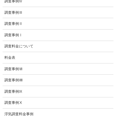
調査事例Ⅳ
いじめ相談・愛知県名古屋
調査事例Ⅲ
子供のいじめ問題・いじめ相談、小学生、中学生、高校生
調査事例Ⅱ
日本版DBS
調査事例Ⅰ
探偵学校
調査料金について
探偵塾
料金表
お問い合わせ
調査事例Ⅶ
愛知県内出張面談実施中
調査事例Ⅷ
浮気調査専門
調査事例Ⅸ
結婚前の行動調査
調査事例Ⅹ
結婚調査
浮気調査料金事例