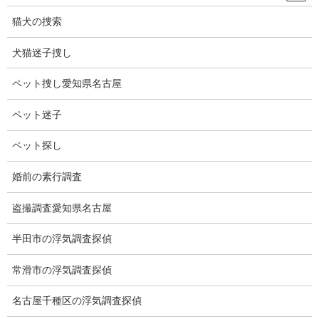
車の通らないところは雪が少し積もっています。
猫犬の捜索
これから出かけます。
犬猫迷子捜し
気を付けて運転します━
ペット捜し愛知県名古屋
ペット迷子
ペット探し
婚前の素行調査
盗撮調査愛知県名古屋
半田市の浮気調査探偵
ブログ
カテゴリー
常滑市の浮気調査探偵
ブログ
名古屋千種区の浮気調査探偵
前の記事