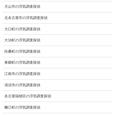
犬山市の浮気調査探偵
ご挨拶
北名古屋市の浮気調査探偵
システム
大口町の浮気調査探偵
クーリング・オフ
大治町の浮気調査探偵
ワンストップサービス
扶桑町の浮気調査探偵
アフターフォロー
ミライリサーチのお約束
東郷町の浮気調査探偵
当社のこだわり
江南市の浮気調査探偵
契約後の安心と信頼
清須市の浮気調査探偵
顧問弁護士のご案内
名古屋瑞穂区の浮気調査探偵
委任契約
蠏江町の浮気調査探偵