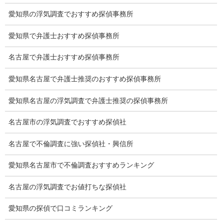
有責配偶者からの離婚
愛知県の浮気調査でおすすめ探偵事務所
浮気をする人
愛知県で弁護士おすすめ探偵事務所
探偵社の選び方
名古屋で弁護士おすすめ探偵事務所
浮気度チェック
愛知県名古屋で弁護士推奨のおすすめ探偵事務所
会社案内
愛知県名古屋の浮気調査で弁護士推奨の探偵事務所
損害保険調査
名古屋市の浮気調査でおすすめ探偵社
会社沿革
名古屋で不倫調査に強い探偵社・興信所
探偵業標識
愛知県名古屋市で不倫調査おすすめランキング
プライバシーポリシー
名古屋の浮気調査でお値打ちな探偵社
探偵業法
愛知県の探偵で口コミランキング
法令遵守