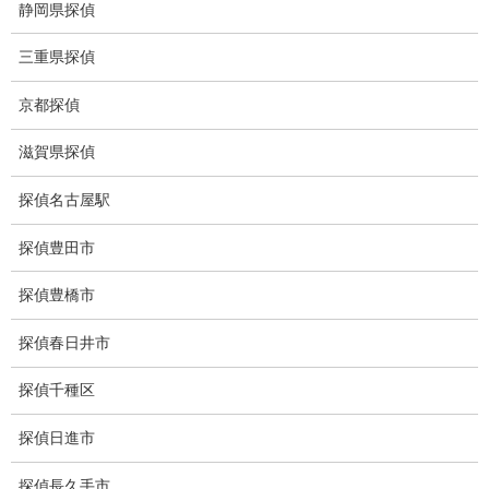
静岡県探偵
人探し
三重県探偵
失踪・家出調査
京都探偵
所在確認調査
滋賀県探偵
調査料金
探偵名古屋駅
浮気調査特別プラン
探偵豊田市
ストーカー関連調査料金
探偵豊橋市
所在調査 家出調査料金
猫の捜索調査料金
探偵春日井市
浮気調査教室
探偵千種区
報告書サンプル
探偵日進市
調査事例
探偵長久手市