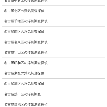
名古屋中村区の浮気調査探偵
浮気調査の相場
名古屋北区の浮気調査探偵
調査費用と調査日数の目安
名古屋千種区の浮気調査探偵
浮気調査料金の比較例
名古屋南区の浮気調査探偵
GPS検索調査
名古屋名東区の浮気調査探偵
GPS調査
名古屋守山区の浮気調査探偵
車両調査
名古屋昭和区の浮気調査探偵
浮気調査地域
名古屋東区の浮気調査探偵
浮気調査関連調査
名古屋港区の浮気調査探偵
ドメスティックバイオレンスDV調査
名古屋熱田区の浮気調査
いじめ・子供の虐待
名古屋瑞穂区の浮気調査探偵
別れさせ屋