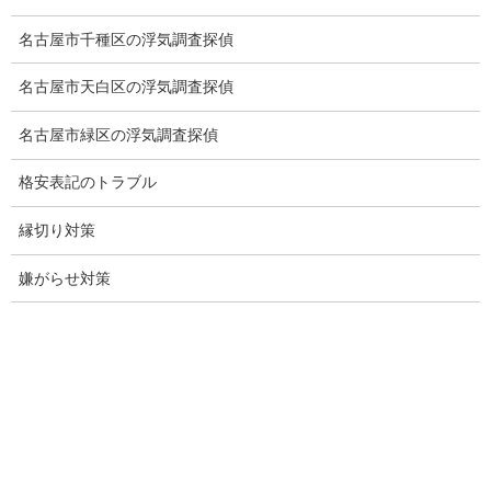
社員の行動調査
名古屋市千種区の浮気調査探偵
行動調査
名古屋市天白区の浮気調査探偵
法人調査
名古屋市緑区の浮気調査探偵
企業調査
格安表記のトラブル
愛知探偵
縁切り対策
愛知県探偵
嫌がらせ対策
探偵愛知県
愛知調査
盗聴調査名古屋
不倫名古屋愛知
探偵愛知