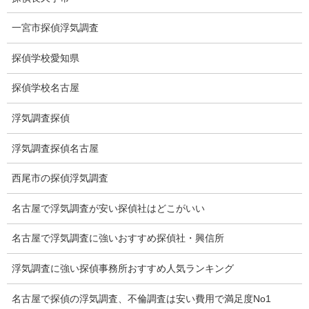
お礼の言葉
一宮市探偵浮気調査
Q&A
探偵学校愛知県
浮気証拠は何回必要か？
探偵学校名古屋
浮気調査時間
浮気調査探偵
調査料金のご質問
浮気調査探偵名古屋
調査員の人数（浮気調査）
西尾市の探偵浮気調査
調査プランのご依頼の割合
名古屋で浮気調査が安い探偵社はどこがいい
慰謝料の相場
名古屋で浮気調査に強いおすすめ探偵社・興信所
離婚手続
浮気調査に強い探偵事務所おすすめ人気ランキング
探偵社の要点
名古屋で探偵の浮気調査、不倫調査は安い費用で満足度No1