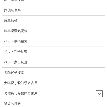
コ
ナ
ン
ビ
探偵岐阜県
テ
ゲ
ン
ー
岐阜探偵
ツ
シ
ブログ
に
ョ
岐阜県浮気調査
移
ン
動
に
HOME
ブログ
ブログ
スノーアース
ペット探偵捜索
移
動
ペット迷子調査
2025-06-05
ブログ
ペット家出調査
スノーアース
犬猫迷子捜索
犬猫探し愛知県名古屋
かつて地球は2度、全体が丸ごと氷に覆われる、「スノーボールア
ース」現象を経験した。
犬猫探し愛知県名古屋
1度目は約7億1700万年前から6億4300万年前に起きたは「スター
ティアン氷期」で約5600万年続いた。
猫犬の捜索