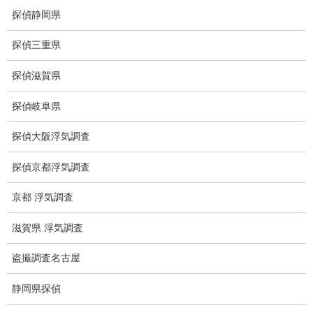
盗聴調査料金
探偵静岡県
盗聴器の種類
探偵三重県
ご依頼の注意点
探偵滋賀県
世界の盗聴事情
探偵岐阜県
弊社が選ばれる理由
探偵大阪浮気調査
盗撮器
探偵京都浮気調査
盗撮調査愛知県
京都 浮気調査
電磁波測定調査
滋賀県 浮気調査
電磁波とは
盗撮調査名古屋
ストーカー調査
静岡県探偵
待ち伏せ