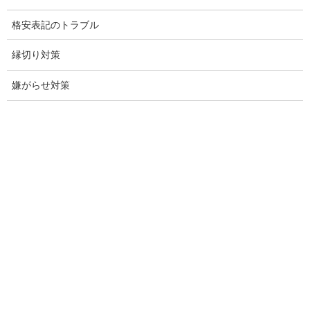
お問い合わせ
格安表記のトラブル
愛知県内出張面談実施中
縁切り対策
浮気調査専門
嫌がらせ対策
結婚前の行動調査
結婚調査
社員の行動調査
行動調査
法人調査
企業調査
愛知探偵
愛知県探偵