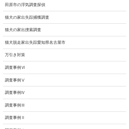
田原市の浮気調査探偵
浮気度チェック
猫犬の家出失踪捕獲調査
会社案内
猫犬の家出捜索調査
損害保険調査
会社沿革
猫犬脱走家出失踪愛知県名古屋市
プライバシーポリシー
万引き対策
探偵業法
調査事例Ⅵ
法令遵守
調査事例Ⅴ
推奨・提携法律事務所
調査事例Ⅳ
ブログ
調査事例Ⅲ
探偵エッセイ
調査事例Ⅱ
探偵コラム