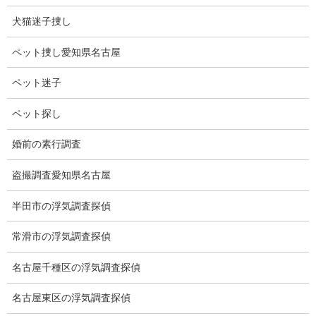
2度目に起きた「マリノアン氷期」は、約6億5000万年前頃に始ま
犬猫迷子捜し
ったとされるが、400万年～1500万年ぐらい続いたとされ不透明
のままだった。
ペット捜し愛知県名古屋
スノーボールアースとは、地球全体が丸ごと氷床や海氷に氷に覆
ペット迷子
われた状態のことで、日本語では全球凍結、雪球地球と呼ばれて
いる。
ペット探し
地球温暖化、干ばつ、砂漠化など地球は悲鳴を上げている。
婚前の素行調査
3度目のスノーボールアースが起こるかもですね。
盗撮調査愛知県名古屋
或いは・・・・・。
半田市の浮気調査探偵
常滑市の浮気調査探偵
名古屋千種区の浮気調査探偵
名古屋東区の浮気調査探偵