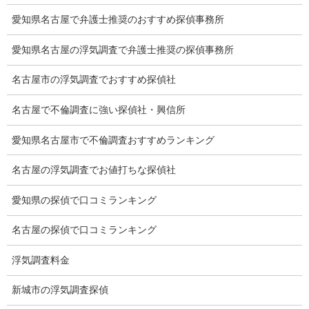
浮気証拠は何回必要か？
愛知県名古屋で弁護士推奨のおすすめ探偵事務所
浮気調査時間
愛知県名古屋の浮気調査で弁護士推奨の探偵事務所
調査料金のご質問
名古屋市の浮気調査でおすすめ探偵社
調査員の人数（浮気調査）
名古屋で不倫調査に強い探偵社・興信所
調査プランのご依頼の割合
愛知県名古屋市で不倫調査おすすめランキング
慰謝料の相場
名古屋の浮気調査でお値打ちな探偵社
離婚手続
愛知県の探偵で口コミランキング
探偵社の要点
名古屋の探偵で口コミランキング
有責配偶者からの離婚
浮気調査料金
浮気をする人
新城市の浮気調査探偵
探偵社の選び方