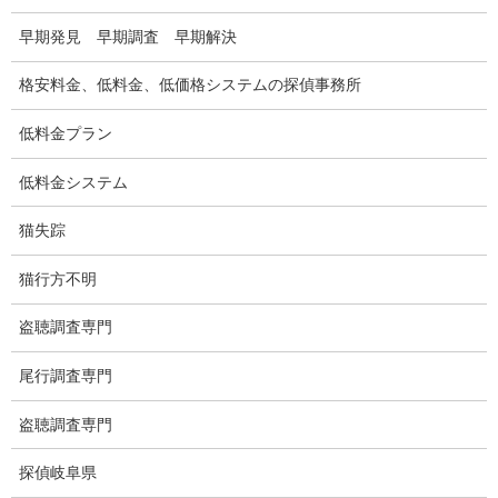
早期発見 早期調査 早期解決
浮気調査料金の比較例
GPS検索調査
格安料金、低料金、低価格システムの探偵事務所
GPS調査
低料金プラン
車両調査
低料金システム
浮気調査地域
猫失踪
浮気調査関連調査
猫行方不明
ドメスティックバイオレンスDV調査
盗聴調査専門
いじめ・子供の虐待
尾行調査専門
別れさせ屋
盗聴調査専門
盗聴調査
探偵岐阜県