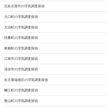
北名古屋市の浮気調査探偵
大口町の浮気調査探偵
大治町の浮気調査探偵
※弊社から24時間以内に返信が無い場合、再度LINE又はお電話を
お願いいたします。
扶桑町の浮気調査探偵
カテゴリー
東郷町の浮気調査探偵
ブログ (496)
江南市の浮気調査探偵
お知らせ (1)
清須市の浮気調査探偵
メニュー
名古屋瑞穂区の浮気調査探偵
トップ
蠏江町の浮気調査探偵
ご挨拶
豊山町の浮気調査探偵