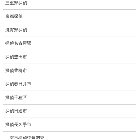
三重県探偵
集団ストーカー
京都探偵
GPS発見調査
滋賀県探偵
盗難車両調査
探偵名古屋駅
盗撮犯防止対策調査
探偵豊田市
痴漢防止対策調査
探偵豊橋市
下着窃盗犯防止対策調査
探偵春日井市
猫犬の捜索
探偵千種区
所在調査
身元調査
探偵日進市
人探し
探偵長久手市
失踪・家出調査
一宮市探偵浮気調査