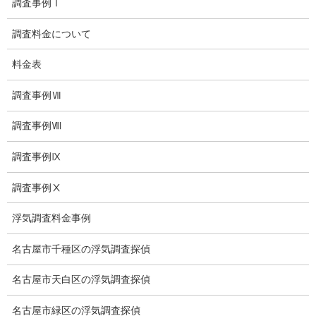
調査事例Ⅰ
探偵日記
調査料金について
夫婦の信頼関係
料金表
お知らせ
調査事例Ⅶ
いじめ相談
調査事例Ⅷ
子供の虐待
調査事例Ⅸ
児童虐待防止対策
調査事例Ⅹ
子供のいじめ相談
浮気調査料金事例
いじめ相談・愛知県名古屋
名古屋市千種区の浮気調査探偵
子供のいじめ問題・いじめ相談、小学生、中学生、高校生
名古屋市天白区の浮気調査探偵
日本版DBS
名古屋市緑区の浮気調査探偵