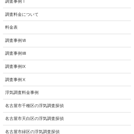
調査事例Ⅰ
愛知県内出張面談実施中
調査料金について
浮気調査専門
料金表
結婚前の行動調査
結婚調査
調査事例Ⅶ
社員の行動調査
調査事例Ⅷ
行動調査
調査事例Ⅸ
法人調査
調査事例Ⅹ
企業調査
浮気調査料金事例
愛知探偵
名古屋市千種区の浮気調査探偵
愛知県探偵
名古屋市天白区の浮気調査探偵
探偵愛知県
名古屋市緑区の浮気調査探偵