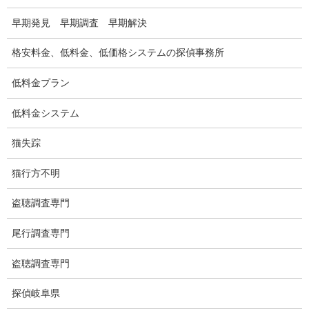
盗聴器の種類
早期発見 早期調査 早期解決
ご依頼の注意点
格安料金、低料金、低価格システムの探偵事務所
世界の盗聴事情
低料金プラン
弊社が選ばれる理由
低料金システム
盗撮器
猫失踪
盗撮調査愛知県
猫行方不明
電磁波測定調査
盗聴調査専門
電磁波とは
尾行調査専門
ストーカー調査
盗聴調査専門
待ち伏せ
探偵岐阜県
集団ストーカー