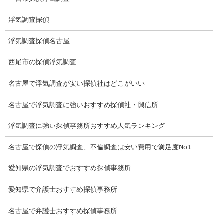
浮気調査時間
浮気調査探偵
調査料金のご質問
浮気調査探偵名古屋
調査員の人数（浮気調査）
西尾市の探偵浮気調査
調査プランのご依頼の割合
名古屋で浮気調査が安い探偵社はどこがいい
慰謝料の相場
名古屋で浮気調査に強いおすすめ探偵社・興信所
離婚手続
浮気調査に強い探偵事務所おすすめ人気ランキング
探偵社の要点
名古屋で探偵の浮気調査、不倫調査は安い費用で満足度No1
有責配偶者からの離婚
浮気をする人
愛知県の浮気調査でおすすめ探偵事務所
探偵社の選び方
愛知県で弁護士おすすめ探偵事務所
浮気度チェック
名古屋で弁護士おすすめ探偵事務所