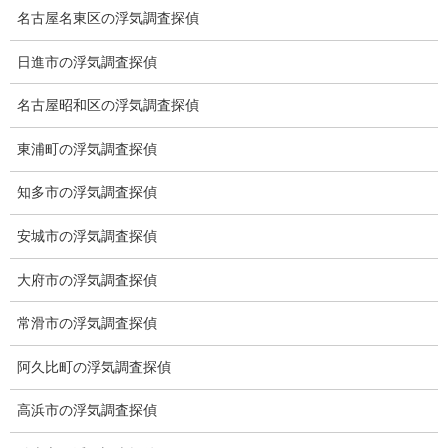
次の記事
名古屋名東区の浮気調査探偵
ミニバラ
日進市の浮気調査探偵
2025-05-23
名古屋昭和区の浮気調査探偵
東浦町の浮気調査探偵
総合探偵社ミライリサーチ
知多市の浮気調査探偵
安城市の浮気調査探偵
大府市の浮気調査探偵
常滑市の浮気調査探偵
阿久比町の浮気調査探偵
愛知県名古屋市中区栄3-7ｰ4
Toshin.Sakuraビル 10F
高浜市の浮気調査探偵
愛知県名古屋市中区新栄2丁目41-11