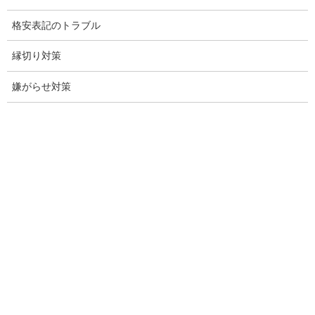
愛知調査
格安表記のトラブル
盗聴調査名古屋
縁切り対策
不倫名古屋愛知
嫌がらせ対策
探偵愛知
探偵名古屋
名古屋探偵
興信所名古屋
愛知県名古屋興信所
探偵事務所名古屋愛知県
調査会社愛知県名古屋市
調査事務所愛知県名古屋