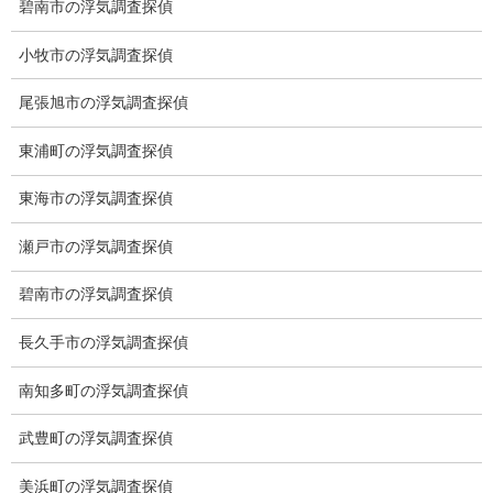
ベストビル6B
碧南市の浮気調査探偵
愛知県公安委員会 第54250033号
小牧市の浮気調査探偵
【出張面談いたします】
尾張旭市の浮気調査探偵
子供のお迎え、パート、お仕事の都合などで、お時間のない方、
愛知県内でご面談場所のご要望がございましたら、お申し付けく
東浦町の浮気調査探偵
ださい。
東海市の浮気調査探偵
瀬戸市の浮気調査探偵
碧南市の浮気調査探偵
長久手市の浮気調査探偵
南知多町の浮気調査探偵
武豊町の浮気調査探偵
美浜町の浮気調査探偵