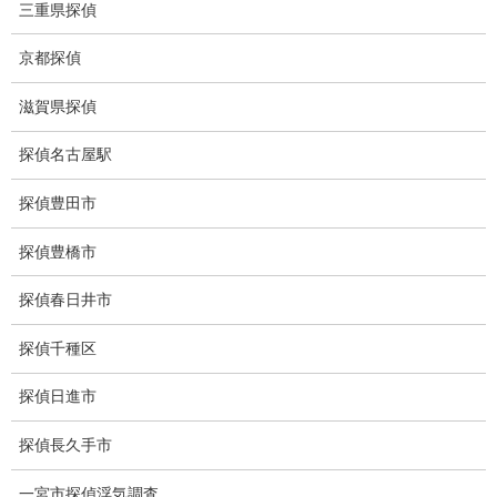
三重県探偵
調査料金
京都探偵
浮気調査特別プラン
滋賀県探偵
ストーカー関連調査料金
探偵名古屋駅
所在調査 家出調査料金
探偵豊田市
猫の捜索調査料金
探偵豊橋市
報告書サンプル
探偵春日井市
調査事例
探偵千種区
お礼の言葉
探偵日進市
Q&A
探偵長久手市
浮気証拠は何回必要か？
一宮市探偵浮気調査