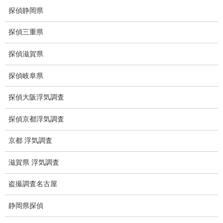
探偵静岡県
GPS発見調査
探偵三重県
盗難車両調査
盗撮犯防止対策調査
探偵滋賀県
痴漢防止対策調査
探偵岐阜県
下着窃盗犯防止対策調査
探偵大阪浮気調査
猫犬の捜索
探偵京都浮気調査
所在調査
京都 浮気調査
身元調査
滋賀県 浮気調査
人探し
盗撮調査名古屋
失踪・家出調査
静岡県探偵
所在確認調査