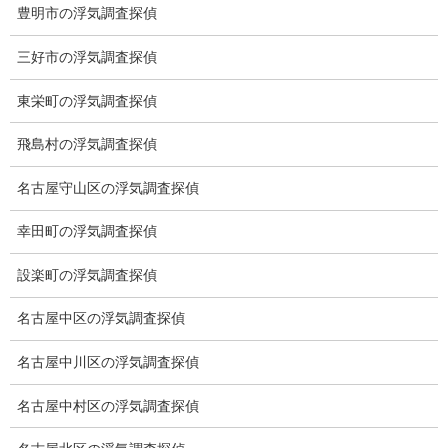
豊明市の浮気調査探偵
稼働制って何？
三好市の浮気調査探偵
探偵
東栄町の浮気調査探偵
探偵を本業
飛島村の浮気調査探偵
調査機器
名古屋守山区の浮気調査探偵
探偵の資格
幸田町の浮気調査探偵
弁護士紹介
浮気調査
設楽町の浮気調査探偵
浮気調査プランのご案内
名古屋中区の浮気調査探偵
浮気調査の相場
名古屋中川区の浮気調査探偵
調査費用と調査日数の目安
名古屋中村区の浮気調査探偵
浮気調査料金の比較例