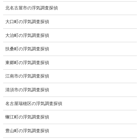
クーリング・オフ
北名古屋市の浮気調査探偵
ワンストップサービス
大口町の浮気調査探偵
アフターフォロー
大治町の浮気調査探偵
ミライリサーチのお約束
扶桑町の浮気調査探偵
当社のこだわり
東郷町の浮気調査探偵
契約後の安心と信頼
江南市の浮気調査探偵
顧問弁護士のご案内
清須市の浮気調査探偵
委任契約
名古屋瑞穂区の浮気調査探偵
低料金の理由
蠏江町の浮気調査探偵
スキルの高さ＝高額料金？
豊山町の浮気調査探偵
適正料金