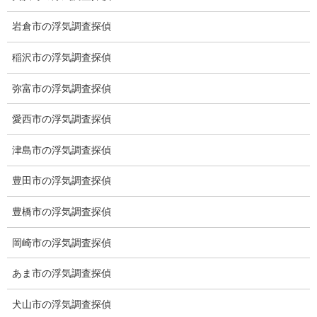
岩倉市の浮気調査探偵
※弊社から24時間以内に返信が無い場合、再度LINE又はお電話を
稲沢市の浮気調査探偵
お願いいたします。
弥富市の浮気調査探偵
カテゴリー
愛西市の浮気調査探偵
ブログ (496)
津島市の浮気調査探偵
お知らせ (1)
豊田市の浮気調査探偵
メニュー
豊橋市の浮気調査探偵
トップ
岡崎市の浮気調査探偵
ご挨拶
あま市の浮気調査探偵
システム
犬山市の浮気調査探偵