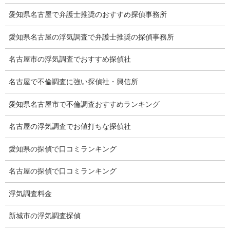
会社案内
愛知県名古屋で弁護士推奨のおすすめ探偵事務所
損害保険調査
愛知県名古屋の浮気調査で弁護士推奨の探偵事務所
会社沿革
名古屋市の浮気調査でおすすめ探偵社
プライバシーポリシー
名古屋で不倫調査に強い探偵社・興信所
探偵業法
愛知県名古屋市で不倫調査おすすめランキング
法令遵守
名古屋の浮気調査でお値打ちな探偵社
推奨・提携法律事務所
愛知県の探偵で口コミランキング
ブログ
名古屋の探偵で口コミランキング
探偵エッセイ
浮気調査料金
探偵コラム
新城市の浮気調査探偵
探偵日記