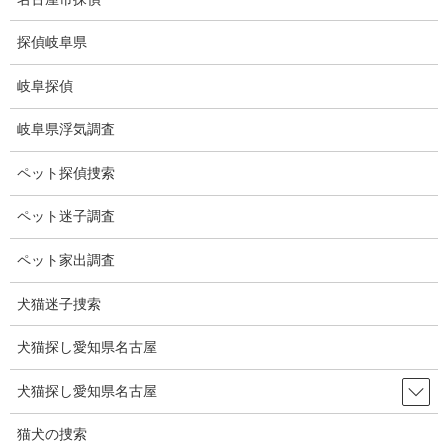
コ
ナ
ン
ビ
探偵岐阜県
テ
ゲ
ン
ー
岐阜探偵
ツ
シ
ブログ
に
ョ
岐阜県浮気調査
移
ン
動
に
HOME
ブログ
ブログ
17号ホームラン
ペット探偵捜索
移
動
ペット迷子調査
2025-05-19
ブログ
ペット家出調査
17号ホームラン
犬猫迷子捜索
犬猫探し愛知県名古屋
大谷翔平選手、４試合連続17号ホームラン。
メジャーリーグトップを独走。
犬猫探し愛知県名古屋
凄いの一言です。
猫犬の捜索