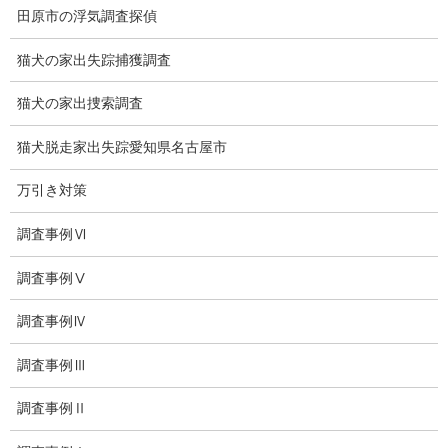
田原市の浮気調査探偵
夫婦の信頼関係
猫犬の家出失踪捕獲調査
お知らせ
猫犬の家出捜索調査
いじめ相談
猫犬脱走家出失踪愛知県名古屋市
子供の虐待
万引き対策
児童虐待防止対策
調査事例Ⅵ
子供のいじめ相談
調査事例Ⅴ
いじめ相談・愛知県名古屋
調査事例Ⅳ
子供のいじめ問題・いじめ相談、小学生、中学生、高校生
調査事例Ⅲ
日本版DBS
調査事例Ⅱ
お問い合わせ