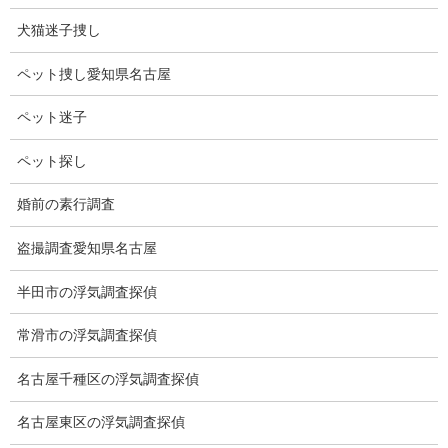
今年はどんな記録を出すのか楽しみです。
犬猫迷子捜し
ペット捜し愛知県名古屋
ペット迷子
ペット探し
婚前の素行調査
ブログ
盗撮調査愛知県名古屋
カテゴリー
半田市の浮気調査探偵
ブログ
前の記事
常滑市の浮気調査探偵
トマトの実
名古屋千種区の浮気調査探偵
2025-05-16
名古屋東区の浮気調査探偵
ブログ