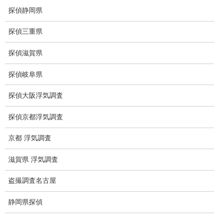
電磁波とは
探偵静岡県
ストーカー調査
探偵三重県
待ち伏せ
探偵滋賀県
集団ストーカー
探偵岐阜県
GPS発見調査
探偵大阪浮気調査
盗難車両調査
探偵京都浮気調査
盗撮犯防止対策調査
京都 浮気調査
痴漢防止対策調査
滋賀県 浮気調査
下着窃盗犯防止対策調査
盗撮調査名古屋
猫犬の捜索
静岡県探偵
所在調査