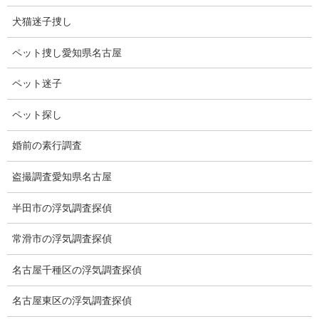
あらゆる病気にも応用できるかもしれません。
犬猫迷子捜し
細胞が死ななくなれば寿命は恐ろしいほど伸びる。
ペット捜し愛知県名古屋
コールドスリープの技術を使うことなく、人類の脳は永遠と生き
ペット迷子
るかもしれません。
ペット探し
そうなると人間の外観は変化し、人間の姿も変わるかもしれませ
んね。
婚前の素行調査
盗撮調査愛知県名古屋
半田市の浮気調査探偵
常滑市の浮気調査探偵
名古屋千種区の浮気調査探偵
ブログ
カテゴリー
名古屋東区の浮気調査探偵