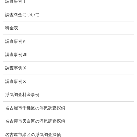
調査事例Ⅰ
いじめ相談・愛知県名古屋
調査料金について
子供のいじめ問題・いじめ相談、小学生、中学生、高校生
日本版DBS
料金表
お問い合わせ
調査事例Ⅶ
愛知県内出張面談実施中
調査事例Ⅷ
浮気調査専門
調査事例Ⅸ
結婚前の行動調査
調査事例Ⅹ
結婚調査
浮気調査料金事例
社員の行動調査
名古屋市千種区の浮気調査探偵
行動調査
名古屋市天白区の浮気調査探偵
法人調査
名古屋市緑区の浮気調査探偵