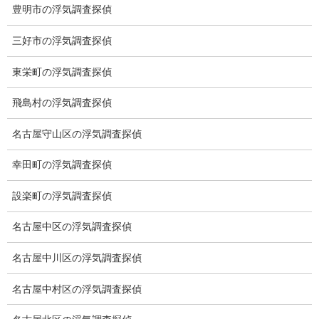
豊明市の浮気調査探偵
委任契約
三好市の浮気調査探偵
低料金の理由
東栄町の浮気調査探偵
スキルの高さ＝高額料金？
飛島村の浮気調査探偵
適正料金
名古屋守山区の浮気調査探偵
稼働制って何？
探偵
幸田町の浮気調査探偵
探偵を本業
設楽町の浮気調査探偵
調査機器
名古屋中区の浮気調査探偵
探偵の資格
名古屋中川区の浮気調査探偵
弁護士紹介
名古屋中村区の浮気調査探偵
浮気調査