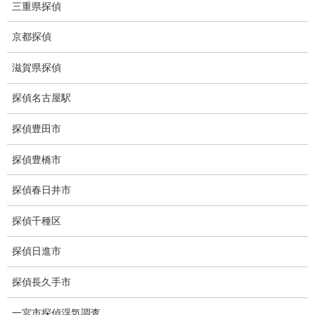
三重県探偵
身元調査
京都探偵
人探し
滋賀県探偵
失踪・家出調査
探偵名古屋駅
所在確認調査
探偵豊田市
調査料金
探偵豊橋市
浮気調査特別プラン
探偵春日井市
ストーカー関連調査料金
探偵千種区
所在調査 家出調査料金
探偵日進市
猫の捜索調査料金
探偵長久手市
報告書サンプル
一宮市探偵浮気調査