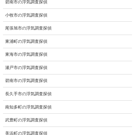
碧南市の浮気調査探偵
小牧市の浮気調査探偵
尾張旭市の浮気調査探偵
愛知県名古屋市中区栄3-7ｰ4
Toshin.Sakuraビル 10F
東浦町の浮気調査探偵
愛知県名古屋市中区新栄2丁目41-11
ベストビル6B
東海市の浮気調査探偵
愛知県公安委員会 第54250033号
瀬戸市の浮気調査探偵
【出張面談いたします】
子供のお迎え、パート、お仕事の都合などで、お時間のない方、
碧南市の浮気調査探偵
愛知県内でご面談場所のご要望がございましたら、お申し付けく
ださい。
長久手市の浮気調査探偵
南知多町の浮気調査探偵
武豊町の浮気調査探偵
美浜町の浮気調査探偵