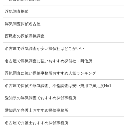
調査事例
浮気調査探偵
お礼の言葉
浮気調査探偵名古屋
Q&A
西尾市の探偵浮気調査
浮気証拠は何回必要か？
名古屋で浮気調査が安い探偵社はどこがいい
浮気調査時間
名古屋で浮気調査に強いおすすめ探偵社・興信所
調査料金のご質問
浮気調査に強い探偵事務所おすすめ人気ランキング
調査員の人数（浮気調査）
調査プランのご依頼の割合
名古屋で探偵の浮気調査、不倫調査は安い費用で満足度No1
慰謝料の相場
愛知県の浮気調査でおすすめ探偵事務所
離婚手続
愛知県で弁護士おすすめ探偵事務所
探偵社の要点
名古屋で弁護士おすすめ探偵事務所