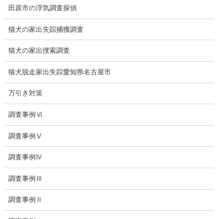
田原市の浮気調査探偵
ブログ
猫犬の家出失踪捕獲調査
探偵エッセイ
猫犬の家出捜索調査
探偵コラム
猫犬脱走家出失踪愛知県名古屋市
探偵日記
万引き対策
夫婦の信頼関係
調査事例Ⅵ
お知らせ
調査事例Ⅴ
いじめ相談
調査事例Ⅳ
子供の虐待
調査事例Ⅲ
児童虐待防止対策
調査事例Ⅱ
子供のいじめ相談