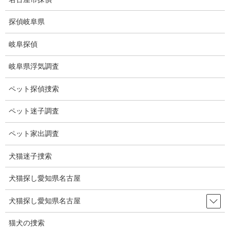
コ
ナ
ン
ビ
探偵岐阜県
テ
ゲ
ン
ー
岐阜探偵
ツ
シ
ブログ
に
ョ
岐阜県浮気調査
移
ン
動
に
HOME
ブログ
ブログ
不老不死に？
ペット探偵捜索
移
動
ペット迷子調査
2025-06-25
ブログ
ペット家出調査
不老不死に？
犬猫迷子捜索
犬猫探し愛知県名古屋
老化細胞を取り除くと、若返りが可能になる。
研究を行っているのは東京医学研究所の中西真教授。
犬猫探し愛知県名古屋
実際にマウスでの実験で成功した。
猫犬の捜索