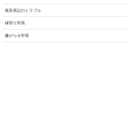
企業調査
格安表記のトラブル
愛知探偵
縁切り対策
愛知県探偵
嫌がらせ対策
探偵愛知県
愛知調査
盗聴調査名古屋
不倫名古屋愛知
探偵愛知
探偵名古屋
名古屋探偵
興信所名古屋