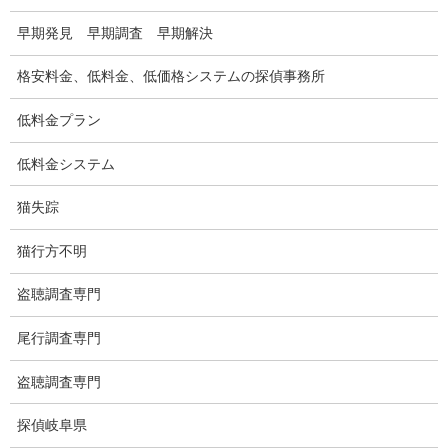
いじめ・子供の虐待
早期発見 早期調査 早期解決
別れさせ屋
格安料金、低料金、低価格システムの探偵事務所
盗聴調査
低料金プラン
盗聴調査料金
低料金システム
盗聴器の種類
猫失踪
ご依頼の注意点
猫行方不明
世界の盗聴事情
盗聴調査専門
弊社が選ばれる理由
尾行調査専門
盗撮器
盗聴調査専門
盗撮調査愛知県
探偵岐阜県
電磁波測定調査