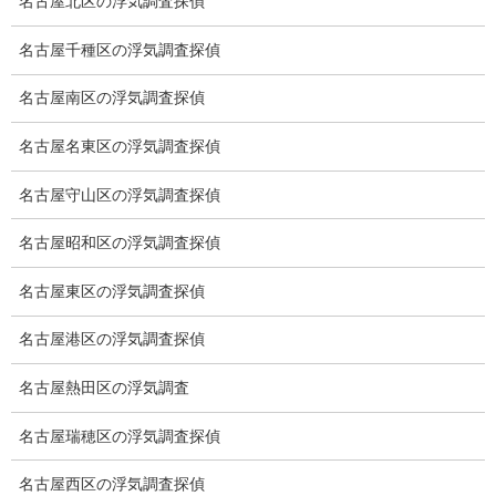
名古屋北区の浮気調査探偵
探偵を本業
名古屋千種区の浮気調査探偵
調査機器
名古屋南区の浮気調査探偵
探偵の資格
名古屋名東区の浮気調査探偵
弁護士紹介
名古屋守山区の浮気調査探偵
浮気調査
名古屋昭和区の浮気調査探偵
浮気調査プランのご案内
名古屋東区の浮気調査探偵
浮気調査の相場
名古屋港区の浮気調査探偵
調査費用と調査日数の目安
名古屋熱田区の浮気調査
浮気調査料金の比較例
名古屋瑞穂区の浮気調査探偵
GPS検索調査
名古屋西区の浮気調査探偵
GPS調査