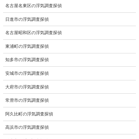
名古屋名東区の浮気調査探偵
日進市の浮気調査探偵
名古屋昭和区の浮気調査探偵
ブログ
カテゴリー
東浦町の浮気調査探偵
ブログ
知多市の浮気調査探偵
前の記事
イルカと会話ができる日
安城市の浮気調査探偵
2025-07-06
大府市の浮気調査探偵
常滑市の浮気調査探偵
ブログ
次の記事
阿久比町の浮気調査探偵
ウインブルゾン シナ―
2025-07-14
高浜市の浮気調査探偵