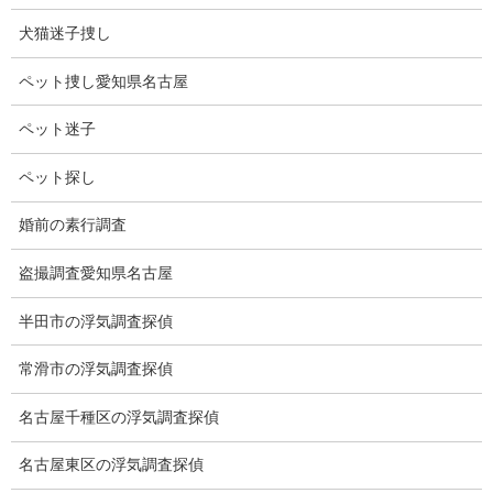
この星は主に黒鉛や鉄、シリコンで構成されており、地球の質量3
犬猫迷子捜し
つ分にあたるダイヤモンドが眠っていると言われています。
ペット捜し愛知県名古屋
しかし、この星は中心天体のすぐ近くを周回しているため、なん
と星の表面は2150度の灼熱の環境。
ペット迷子
1年はわずか17時間という猛スピードです。
ペット探し
しかも40光年、ダイヤモンドに囲まれながら生活するのは無理そ
婚前の素行調査
うですね。
盗撮調査愛知県名古屋
半田市の浮気調査探偵
常滑市の浮気調査探偵
名古屋千種区の浮気調査探偵
名古屋東区の浮気調査探偵