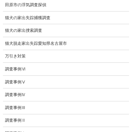
田原市の浮気調査探偵
会社沿革
猫犬の家出失踪捕獲調査
プライバシーポリシー
探偵業法
猫犬の家出捜索調査
法令遵守
猫犬脱走家出失踪愛知県名古屋市
推奨・提携法律事務所
万引き対策
ブログ
調査事例Ⅵ
探偵エッセイ
調査事例Ⅴ
探偵コラム
調査事例Ⅳ
探偵日記
調査事例Ⅲ
夫婦の信頼関係
調査事例Ⅱ
お知らせ