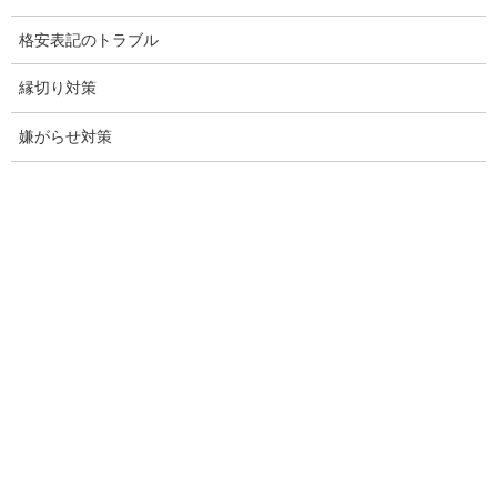
結婚前の行動調査
格安表記のトラブル
結婚調査
縁切り対策
社員の行動調査
嫌がらせ対策
行動調査
法人調査
企業調査
愛知探偵
愛知県探偵
探偵愛知県
愛知調査
盗聴調査名古屋