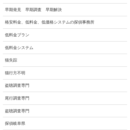
車両調査
早期発見 早期調査 早期解決
浮気調査地域
格安料金、低料金、低価格システムの探偵事務所
浮気調査関連調査
低料金プラン
ドメスティックバイオレンスDV調査
低料金システム
いじめ・子供の虐待
猫失踪
別れさせ屋
猫行方不明
盗聴調査
盗聴調査専門
盗聴調査料金
尾行調査専門
盗聴器の種類
盗聴調査専門
ご依頼の注意点
探偵岐阜県