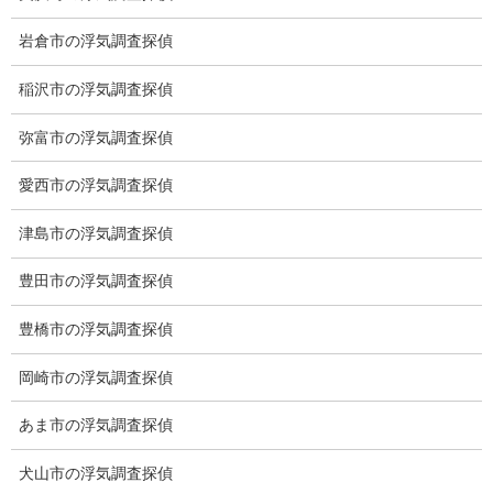
子供のお迎え、パート、お仕事の都合などで、お時間のない方、
愛知県内でご面談場所のご要望がございましたら、お申し付けく
岩倉市の浮気調査探偵
ださい。
稲沢市の浮気調査探偵
弥富市の浮気調査探偵
愛西市の浮気調査探偵
津島市の浮気調査探偵
豊田市の浮気調査探偵
豊橋市の浮気調査探偵
岡崎市の浮気調査探偵
あま市の浮気調査探偵
犬山市の浮気調査探偵
※弊社から24時間以内に返信が無い場合、再度LINE又はお電話を