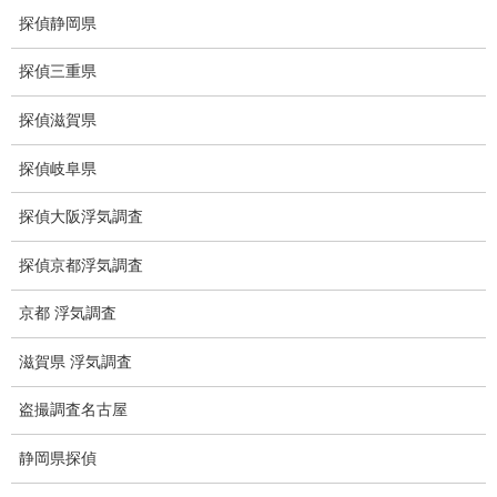
世界の盗聴事情
探偵静岡県
弊社が選ばれる理由
探偵三重県
盗撮器
探偵滋賀県
盗撮調査愛知県
探偵岐阜県
電磁波測定調査
探偵大阪浮気調査
電磁波とは
探偵京都浮気調査
ストーカー調査
京都 浮気調査
待ち伏せ
滋賀県 浮気調査
集団ストーカー
盗撮調査名古屋
GPS発見調査
静岡県探偵
盗難車両調査