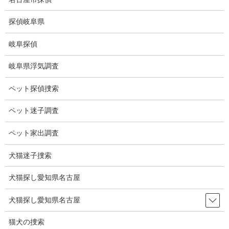
コ
ナ
ン
ビ
探偵岐阜県
テ
ゲ
ン
ー
岐阜探偵
ツ
シ
ブログ
に
ョ
岐阜県浮気調査
移
ン
動
に
HOME
ブログ
ブログ
ダイヤモンドの星
ペット探偵捜索
移
動
ペット迷子調査
2025-07-11
ブログ
ペット家出調査
ダイヤモンドの星
犬猫迷子捜索
犬猫探し愛知県名古屋
地球から40光年の距離にダイヤモンドでできた惑星が発見されま
した。
犬猫探し愛知県名古屋
その星は「かに座55e」半径は地球の約2倍、質量は約8倍のスーパ
ーアースです。
猫犬の捜索