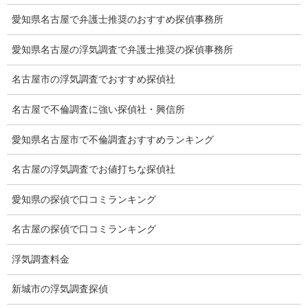
調査員の人数（浮気調査）
愛知県名古屋で弁護士推奨のおすすめ探偵事務所
調査プランのご依頼の割合
愛知県名古屋の浮気調査で弁護士推奨の探偵事務所
慰謝料の相場
名古屋市の浮気調査でおすすめ探偵社
離婚手続
名古屋で不倫調査に強い探偵社・興信所
探偵社の要点
愛知県名古屋市で不倫調査おすすめランキング
有責配偶者からの離婚
名古屋の浮気調査でお値打ちな探偵社
浮気をする人
愛知県の探偵で口コミランキング
探偵社の選び方
名古屋の探偵で口コミランキング
浮気度チェック
浮気調査料金
会社案内
新城市の浮気調査探偵
損害保険調査