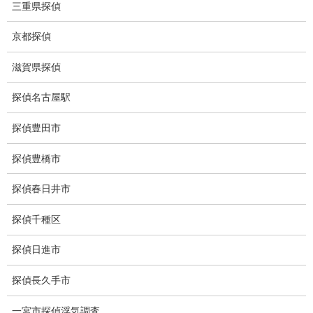
三重県探偵
盗撮犯防止対策調査
京都探偵
痴漢防止対策調査
滋賀県探偵
下着窃盗犯防止対策調査
探偵名古屋駅
猫犬の捜索
探偵豊田市
所在調査
探偵豊橋市
身元調査
探偵春日井市
人探し
失踪・家出調査
探偵千種区
所在確認調査
探偵日進市
調査料金
探偵長久手市
浮気調査特別プラン
一宮市探偵浮気調査