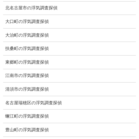
お願いいたします。
北名古屋市の浮気調査探偵
カテゴリー
大口町の浮気調査探偵
ブログ (496)
大治町の浮気調査探偵
お知らせ (1)
扶桑町の浮気調査探偵
メニュー
東郷町の浮気調査探偵
トップ
江南市の浮気調査探偵
ご挨拶
清須市の浮気調査探偵
システム
名古屋瑞穂区の浮気調査探偵
クーリング・オフ
蠏江町の浮気調査探偵
ワンストップサービス
豊山町の浮気調査探偵