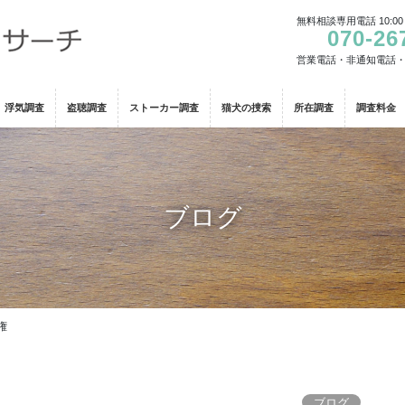
無料相談専用電話 10:00
070-26
営業電話・非通知電話
浮気調査
盗聴調査
ストーカー調査
猫犬の捜索
所在調査
調査料金
ブログ
権
ブログ