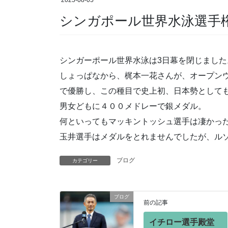
2025-08-05
シンガポール世界水泳選手
シンガーポール世界水泳は3日幕を閉じました
しょっぱなから、梶本一花さんが、オープンウ
で優勝し、この種目で史上初、日本勢として
男女どもに４００メドレーで銀メダル。
何といってもマッキントッシュ選手は凄かっ
玉井選手はメダルをとれませんでしたが、ル
ブログ
カテゴリー
ブログ
前の記事
イチロー選手殿堂