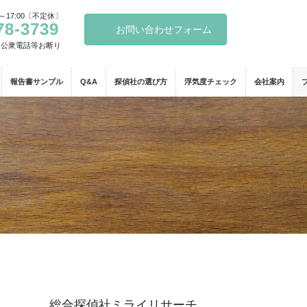
～17:00〔不定休〕
78-3739
お問い合わせフォーム
・公衆電話等お断り
報告書サンプル
Q&A
探偵社の選び方
浮気度チェック
会社案内
総合探偵社ミライリサーチ