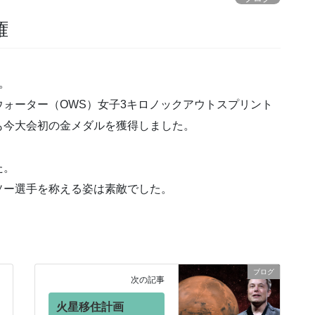
権
。
ォーター（OWS）女子3キロノックアウトスプリント
も今大会初の金メダルを獲得しました。
た。
ソー選手を称える姿は素敵でした。
ブログ
次の記事
火星移住計画