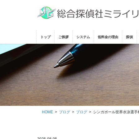
コ
ナ
ン
ビ
テ
ゲ
ン
ー
ツ
シ
トップ
ご挨拶
システム
低料金の理由
探偵
に
ョ
移
ン
動
に
移
動
HOME
ブログ
ブログ
シンガポール世界水泳選手