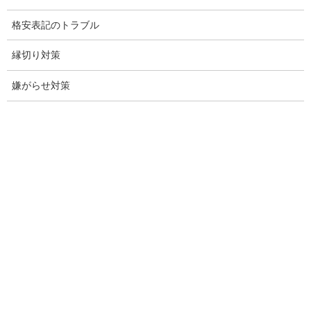
愛知探偵
格安表記のトラブル
愛知県探偵
縁切り対策
探偵愛知県
嫌がらせ対策
愛知調査
盗聴調査名古屋
不倫名古屋愛知
探偵愛知
探偵名古屋
名古屋探偵
興信所名古屋