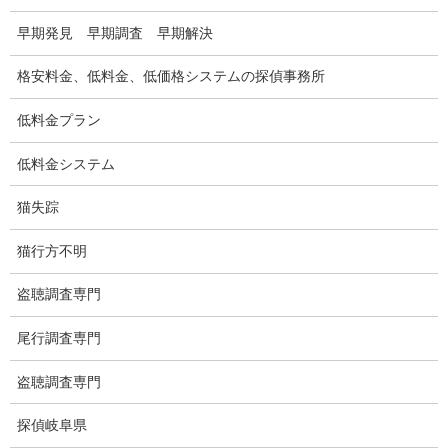
別れさせ屋
早期発見 早期調査 早期解決
盗聴調査
格安料金、低料金、低価格システムの探偵事務所
盗聴調査料金
低料金プラン
盗聴器の種類
低料金システム
ご依頼の注意点
猫失踪
世界の盗聴事情
猫行方不明
弊社が選ばれる理由
盗聴調査専門
盗撮器
尾行調査専門
盗撮調査愛知県
盗聴調査専門
電磁波測定調査
探偵岐阜県
電磁波とは