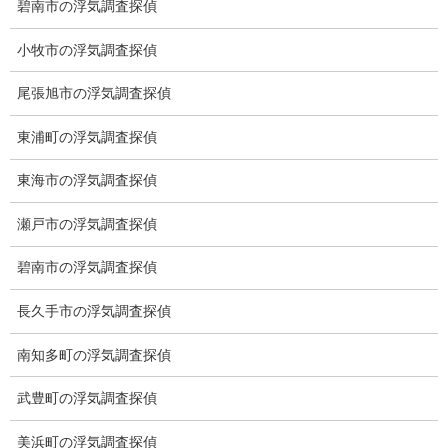
碧南市の浮気調査探偵
小牧市の浮気調査探偵
愛知県名古屋市中区栄3-7ｰ4
Toshin.Sakuraビル 10F
尾張旭市の浮気調査探偵
愛知県名古屋市中区新栄2丁目41-11
東浦町の浮気調査探偵
ベストビル6B
愛知県公安委員会 第54250033号
東海市の浮気調査探偵
【出張面談いたします】
瀬戸市の浮気調査探偵
子供のお迎え、パート、お仕事の都合などで、お時間のない方、
愛知県内でご面談場所のご要望がございましたら、お申し付けく
碧南市の浮気調査探偵
ださい。
長久手市の浮気調査探偵
南知多町の浮気調査探偵
武豊町の浮気調査探偵
美浜町の浮気調査探偵