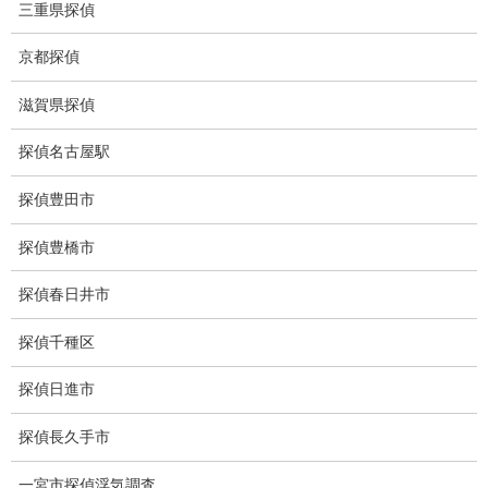
身元調査
三重県探偵
人探し
京都探偵
失踪・家出調査
滋賀県探偵
所在確認調査
探偵名古屋駅
調査料金
探偵豊田市
浮気調査特別プラン
探偵豊橋市
ストーカー関連調査料金
探偵春日井市
所在調査 家出調査料金
探偵千種区
猫の捜索調査料金
探偵日進市
報告書サンプル
探偵長久手市
調査事例
一宮市探偵浮気調査