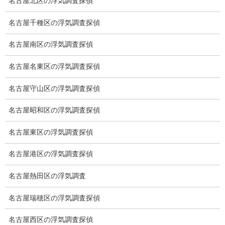
浮気調査プランのご案内
名古屋北区の浮気調査探偵
浮気調査の相場
名古屋千種区の浮気調査探偵
調査費用と調査日数の目安
名古屋南区の浮気調査探偵
浮気調査料金の比較例
名古屋名東区の浮気調査探偵
GPS検索調査
名古屋守山区の浮気調査探偵
GPS調査
名古屋昭和区の浮気調査探偵
車両調査
名古屋東区の浮気調査探偵
浮気調査地域
名古屋港区の浮気調査探偵
浮気調査関連調査
名古屋熱田区の浮気調査
ドメスティックバイオレンスDV調査
名古屋瑞穂区の浮気調査探偵
いじめ・子供の虐待
名古屋西区の浮気調査探偵