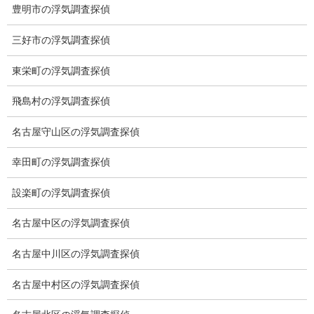
豊明市の浮気調査探偵
低料金の理由
三好市の浮気調査探偵
スキルの高さ＝高額料金？
東栄町の浮気調査探偵
適正料金
飛島村の浮気調査探偵
稼働制って何？
名古屋守山区の浮気調査探偵
探偵
幸田町の浮気調査探偵
探偵を本業
設楽町の浮気調査探偵
調査機器
名古屋中区の浮気調査探偵
探偵の資格
名古屋中川区の浮気調査探偵
弁護士紹介
名古屋中村区の浮気調査探偵
浮気調査