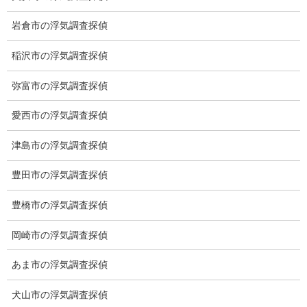
岩倉市の浮気調査探偵
稲沢市の浮気調査探偵
弥富市の浮気調査探偵
愛西市の浮気調査探偵
津島市の浮気調査探偵
※弊社から24時間以内に返信が無い場合、再度LINE又はお電話を
お願いいたします。
豊田市の浮気調査探偵
カテゴリー
豊橋市の浮気調査探偵
ブログ (496)
岡崎市の浮気調査探偵
お知らせ (1)
あま市の浮気調査探偵
メニュー
犬山市の浮気調査探偵