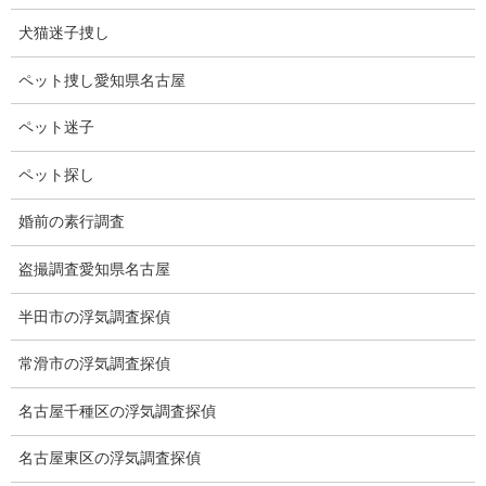
広い宇宙の中には３つの太陽がある惑星があるということです。
犬猫迷子捜し
１つの季節が１００年以上続いたり、昼間が１００年続いたり、
影が３つの時もある。
ペット捜し愛知県名古屋
日の入り日の出もばらばらだそうです。
ペット迷子
人間が住むには不可能そうですね。
ペット探し
婚前の素行調査
盗撮調査愛知県名古屋
半田市の浮気調査探偵
常滑市の浮気調査探偵
ブログ
カテゴリー
名古屋千種区の浮気調査探偵
名古屋東区の浮気調査探偵
ブログ