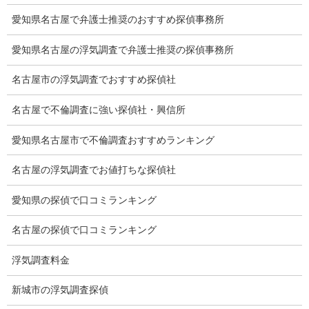
愛知県名古屋で弁護士推奨のおすすめ探偵事務所
浮気をする人
探偵社の選び方
愛知県名古屋の浮気調査で弁護士推奨の探偵事務所
浮気度チェック
名古屋市の浮気調査でおすすめ探偵社
会社案内
名古屋で不倫調査に強い探偵社・興信所
損害保険調査
愛知県名古屋市で不倫調査おすすめランキング
会社沿革
名古屋の浮気調査でお値打ちな探偵社
プライバシーポリシー
愛知県の探偵で口コミランキング
探偵業法
名古屋の探偵で口コミランキング
法令遵守
浮気調査料金
推奨・提携法律事務所
新城市の浮気調査探偵