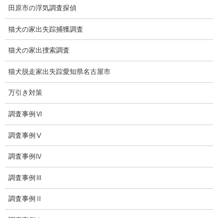
ブログ
田原市の浮気調査探偵
探偵エッセイ
猫犬の家出失踪捕獲調査
探偵コラム
猫犬の家出捜索調査
探偵日記
猫犬脱走家出失踪愛知県名古屋市
夫婦の信頼関係
万引き対策
お知らせ
調査事例Ⅵ
いじめ相談
調査事例Ⅴ
子供の虐待
調査事例Ⅳ
児童虐待防止対策
調査事例Ⅲ
子供のいじめ相談
調査事例Ⅱ
いじめ相談・愛知県名古屋