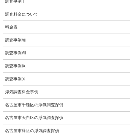
調査事例Ⅰ
子供のいじめ問題・いじめ相談、小学生、中学生、高校生
調査料金について
日本版DBS
料金表
お問い合わせ
調査事例Ⅶ
愛知県内出張面談実施中
調査事例Ⅷ
浮気調査専門
調査事例Ⅸ
結婚前の行動調査
調査事例Ⅹ
結婚調査
社員の行動調査
浮気調査料金事例
行動調査
名古屋市千種区の浮気調査探偵
法人調査
名古屋市天白区の浮気調査探偵
企業調査
名古屋市緑区の浮気調査探偵