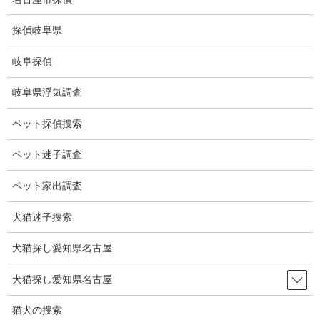
コ
ナ
ン
ビ
探偵岐阜県
テ
ゲ
ン
ー
岐阜探偵
ツ
シ
ブログ
に
ョ
岐阜県浮気調査
移
ン
動
に
HOME
ブログ
ブログ
太陽が3つある星
ペット探偵捜索
移
動
ペット迷子調査
2025-09-03
ブログ
ペット家出調査
太陽が3つある星
犬猫迷子捜索
犬猫探し愛知県名古屋
太陽が３つある惑星を発見。
3つの太陽を持つことが発見されたのは、685光年離れた獅子座に
犬猫探し愛知県名古屋
位置する
惑星「KELT-4Ab」
。
猫犬の捜索