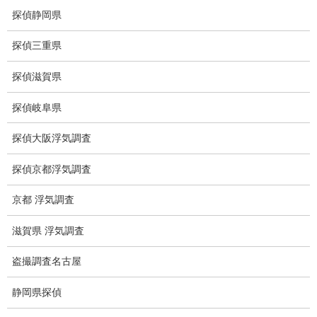
探偵静岡県
ストーカー調査
探偵三重県
待ち伏せ
探偵滋賀県
集団ストーカー
探偵岐阜県
GPS発見調査
探偵大阪浮気調査
盗難車両調査
盗撮犯防止対策調査
探偵京都浮気調査
痴漢防止対策調査
京都 浮気調査
下着窃盗犯防止対策調査
滋賀県 浮気調査
猫犬の捜索
盗撮調査名古屋
所在調査
静岡県探偵