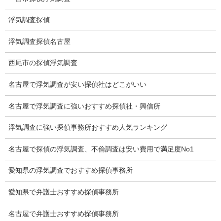
お礼の言葉
浮気調査探偵
Q&A
浮気調査探偵名古屋
浮気証拠は何回必要か？
西尾市の探偵浮気調査
浮気調査時間
名古屋で浮気調査が安い探偵社はどこがいい
調査料金のご質問
名古屋で浮気調査に強いおすすめ探偵社・興信所
調査員の人数（浮気調査）
浮気調査に強い探偵事務所おすすめ人気ランキング
調査プランのご依頼の割合
名古屋で探偵の浮気調査、不倫調査は安い費用で満足度No1
慰謝料の相場
愛知県の浮気調査でおすすめ探偵事務所
離婚手続
愛知県で弁護士おすすめ探偵事務所
探偵社の要点
名古屋で弁護士おすすめ探偵事務所
有責配偶者からの離婚