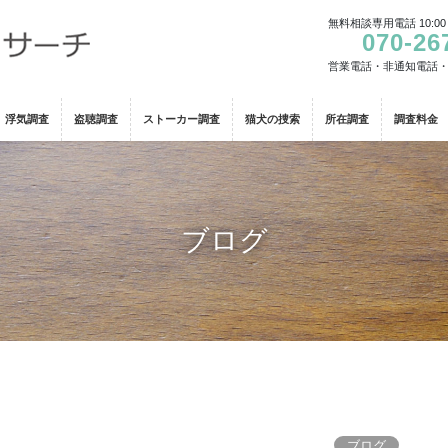
無料相談専用電話 10:00
070-26
営業電話・非通知電話
浮気調査
盗聴調査
ストーカー調査
猫犬の捜索
所在調査
調査料金
ブログ
ブログ