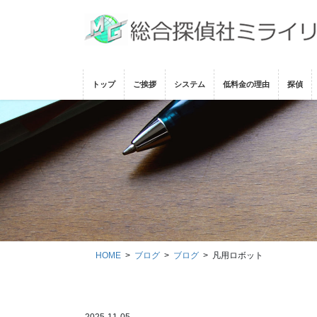
コ
ナ
ン
ビ
テ
ゲ
ン
ー
ツ
シ
トップ
ご挨拶
システム
低料金の理由
探偵
に
ョ
移
ン
動
に
移
動
HOME
ブログ
ブログ
凡用ロボット