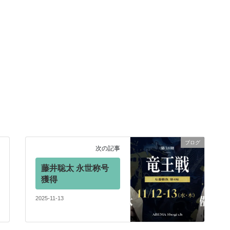
ブログ
次の記事
藤井聡太 永世称号
獲得
2025-11-13