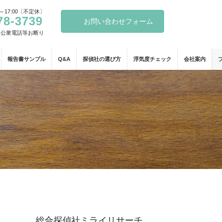
～17:00〔不定休〕
78-3739
お問い合わせフォーム
・公衆電話等お断り
報告書サンプル
Q&A
探偵社の選び方
浮気度チェック
会社案内
総合探偵社ミライリサーチ