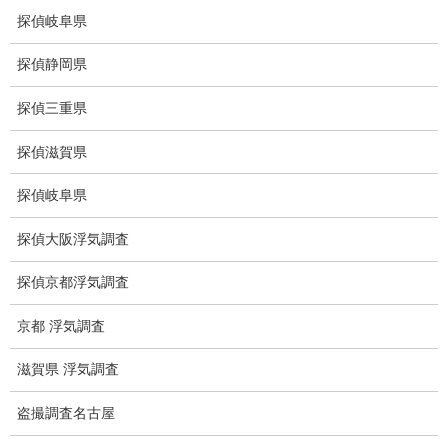
ストーカー調査
探偵岐阜県
待ち伏せ
探偵静岡県
集団ストーカー
探偵三重県
GPS発見調査
探偵滋賀県
盗難車両調査
探偵岐阜県
盗撮犯防止対策調査
探偵大阪浮気調査
痴漢防止対策調査
探偵京都浮気調査
下着窃盗犯防止対策調査
京都 浮気調査
猫犬の捜索
滋賀県 浮気調査
所在調査
盗撮調査名古屋
身元調査