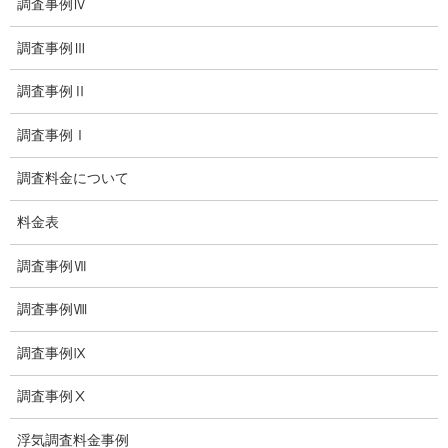
子供のいじめ相談
調査事例Ⅳ
いじめ相談・愛知県名古屋
調査事例Ⅲ
子供のいじめ問題・いじめ相談、小学生、中学生、高校生
調査事例Ⅱ
日本版DBS
調査事例Ⅰ
探偵学校
調査料金について
探偵塾
料金表
お問い合わせ
調査事例Ⅶ
愛知県内出張面談実施中
調査事例Ⅷ
浮気調査専門
調査事例Ⅸ
結婚前の行動調査
調査事例Ⅹ
結婚調査
浮気調査料金事例