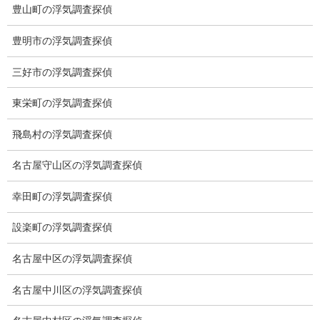
豊山町の浮気調査探偵
低料金の理由
豊明市の浮気調査探偵
スキルの高さ＝高額料金？
適正料金
三好市の浮気調査探偵
稼働制って何？
東栄町の浮気調査探偵
探偵
飛島村の浮気調査探偵
探偵を本業
名古屋守山区の浮気調査探偵
調査機器
幸田町の浮気調査探偵
探偵の資格
設楽町の浮気調査探偵
弁護士紹介
名古屋中区の浮気調査探偵
浮気調査
名古屋中川区の浮気調査探偵
浮気調査プランのご案内