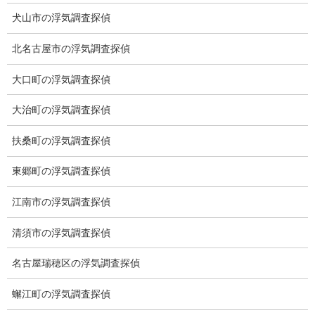
トップ
犬山市の浮気調査探偵
ご挨拶
北名古屋市の浮気調査探偵
システム
大口町の浮気調査探偵
クーリング・オフ
大治町の浮気調査探偵
ワンストップサービス
扶桑町の浮気調査探偵
アフターフォロー
東郷町の浮気調査探偵
ミライリサーチのお約束
江南市の浮気調査探偵
当社のこだわり
清須市の浮気調査探偵
契約後の安心と信頼
名古屋瑞穂区の浮気調査探偵
顧問弁護士のご案内
蠏江町の浮気調査探偵
委任契約