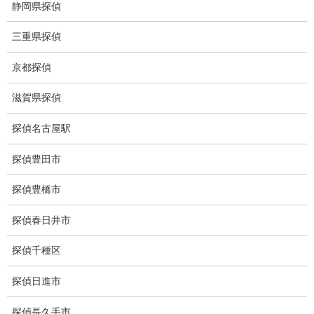
静岡県探偵
人探し
三重県探偵
失踪・家出調査
京都探偵
所在確認調査
滋賀県探偵
調査料金
探偵名古屋駅
浮気調査特別プラン
探偵豊田市
ストーカー関連調査料金
探偵豊橋市
所在調査 家出調査料金
探偵春日井市
猫の捜索調査料金
探偵千種区
浮気調査教室
探偵日進市
報告書サンプル
探偵長久手市