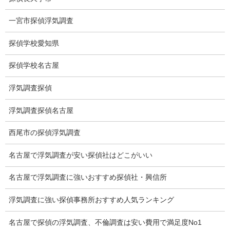
調査事例
一宮市探偵浮気調査
お礼の言葉
探偵学校愛知県
Q&A
浮気証拠は何回必要か？
探偵学校名古屋
浮気調査時間
浮気調査探偵
調査料金のご質問
浮気調査探偵名古屋
調査員の人数（浮気調査）
西尾市の探偵浮気調査
調査プランのご依頼の割合
名古屋で浮気調査が安い探偵社はどこがいい
慰謝料の相場
名古屋で浮気調査に強いおすすめ探偵社・興信所
離婚手続
浮気調査に強い探偵事務所おすすめ人気ランキング
探偵社の要点
名古屋で探偵の浮気調査、不倫調査は安い費用で満足度No1