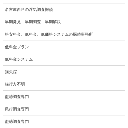
別れさせ屋
名古屋西区の浮気調査探偵
盗聴調査
早期発見 早期調査 早期解決
盗聴調査料金
格安料金、低料金、低価格システムの探偵事務所
盗聴器の種類
低料金プラン
ご依頼の注意点
低料金システム
世界の盗聴事情
猫失踪
弊社が選ばれる理由
猫行方不明
盗撮器
盗撮調査愛知県
盗聴調査専門
電磁波測定調査
尾行調査専門
電磁波とは
盗聴調査専門