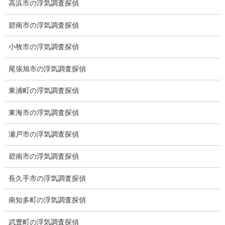
高浜市の浮気調査探偵
碧南市の浮気調査探偵
愛知県名古屋市中区栄3-7ｰ4
Toshin.Sakuraビル 10F
小牧市の浮気調査探偵
愛知県名古屋市中区新栄2丁目41-11
ベストビル6B
尾張旭市の浮気調査探偵
愛知県公安委員会 第54250033号
東浦町の浮気調査探偵
【出張面談いたします】
子供のお迎え、パート、お仕事の都合などで、お時間のない方、
東海市の浮気調査探偵
愛知県内でご面談場所のご要望がございましたら、お申し付けく
ださい。
瀬戸市の浮気調査探偵
碧南市の浮気調査探偵
長久手市の浮気調査探偵
南知多町の浮気調査探偵
武豊町の浮気調査探偵