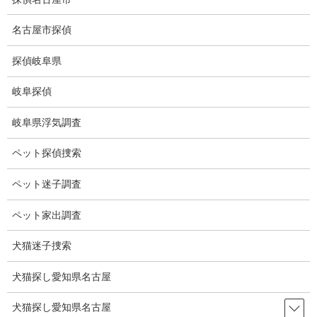
コ
ナ
ン
ビ
名古屋市探偵
テ
ゲ
ン
ー
探偵岐阜県
ツ
シ
ブログ
に
ョ
岐阜探偵
移
ン
動
に
HOME
ブログ
ブログ
大寒
岐阜県浮気調査
移
動
ペット探偵捜索
2026-01-20
ブログ
ペット迷子調査
大寒
ペット家出調査
犬猫迷子捜索
暦の上大寒ですが、本当に寒くなりました。
明日はもっと寒くなるようです。
犬猫探し愛知県名古屋
外は風も強く、これから明日にかけて、出かけますが厳しい一日
犬猫探し愛知県名古屋