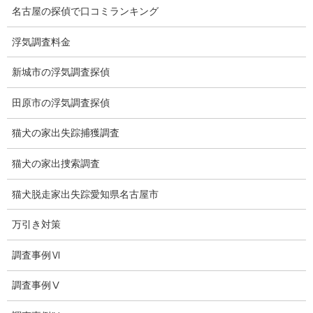
名古屋の探偵で口コミランキング
推奨・提携法律事務所
浮気調査料金
ブログ
新城市の浮気調査探偵
探偵エッセイ
田原市の浮気調査探偵
探偵コラム
猫犬の家出失踪捕獲調査
探偵日記
猫犬の家出捜索調査
夫婦の信頼関係
猫犬脱走家出失踪愛知県名古屋市
お知らせ
万引き対策
いじめ相談
調査事例Ⅵ
子供の虐待
児童虐待防止対策
調査事例Ⅴ