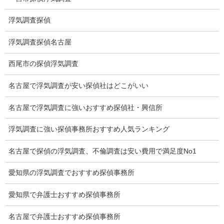
調査料金
浮気調査探偵
浮気調査特別プラン
浮気調査探偵名古屋
ストーカー関連調査料金
西尾市の探偵浮気調査
所在調査 家出調査料金
名古屋で浮気調査が安い探偵社はどこがいい
猫の捜索調査料金
報告書サンプル
名古屋で浮気調査に強いおすすめ探偵社・興信所
調査事例
浮気調査に強い探偵事務所おすすめ人気ランキング
お礼の言葉
名古屋で探偵の浮気調査、不倫調査は安い費用で満足度No1
Q&A
愛知県の浮気調査でおすすめ探偵事務所
浮気証拠は何回必要か？
愛知県で弁護士おすすめ探偵事務所
浮気調査時間
名古屋で弁護士おすすめ探偵事務所