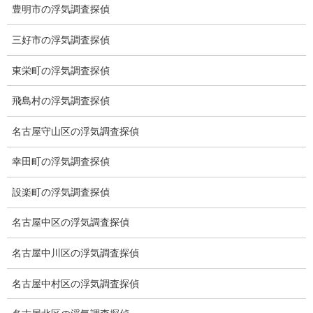
豊明市の浮気調査探偵
ワンストップサービス
三好市の浮気調査探偵
アフターフォロー
東栄町の浮気調査探偵
ミライリサーチのお約束
飛島村の浮気調査探偵
当社のこだわり
契約後の安心と信頼
名古屋守山区の浮気調査探偵
顧問弁護士のご案内
幸田町の浮気調査探偵
委任契約
設楽町の浮気調査探偵
低料金の理由
名古屋中区の浮気調査探偵
スキルの高さ＝高額料金？
名古屋中川区の浮気調査探偵
適正料金
名古屋中村区の浮気調査探偵
稼働制って何？