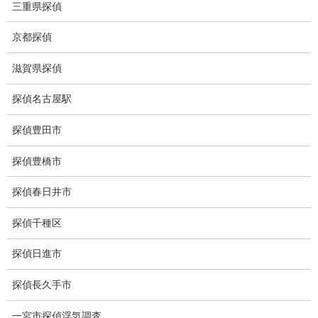
三重県探偵
盗難車両調査
京都探偵
盗撮犯防止対策調査
滋賀県探偵
痴漢防止対策調査
探偵名古屋駅
下着窃盗犯防止対策調査
探偵豊田市
猫犬の捜索
探偵豊橋市
所在調査
探偵春日井市
身元調査
探偵千種区
人探し
探偵日進市
失踪・家出調査
探偵長久手市
所在確認調査
一宮市探偵浮気調査