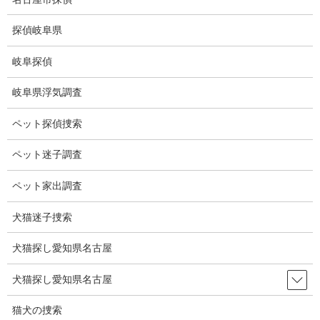
コ
ナ
ン
ビ
探偵岐阜県
テ
ゲ
ン
ー
岐阜探偵
ツ
シ
ブログ
に
ョ
岐阜県浮気調査
移
ン
動
に
HOME
ブログ
ブログ
スノーボードビッグエア
ペット探偵捜索
移
動
ペット迷子調査
2026-02-10
ブログ
ペット家出調査
スノーボードビッグエア
犬猫迷子捜索
犬猫探し愛知県名古屋
ミラノ・コルティナオリンピックは９日（日本時間１０日未
明）、スノーボード女子ビッグエア決勝が行われた。
犬猫探し愛知県名古屋
男子の金、銀に続いて村瀬心椛も金メダルを獲得した。
猫犬の捜索