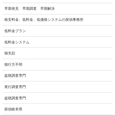
GPS検索調査
早期発見 早期調査 早期解決
GPS調査
格安料金、低料金、低価格システムの探偵事務所
車両調査
低料金プラン
浮気調査地域
低料金システム
浮気調査関連調査
猫失踪
ドメスティックバイオレンスDV調査
猫行方不明
いじめ・子供の虐待
盗聴調査専門
別れさせ屋
尾行調査専門
盗聴調査
盗聴調査専門
盗聴調査料金
盗聴器の種類
探偵岐阜県