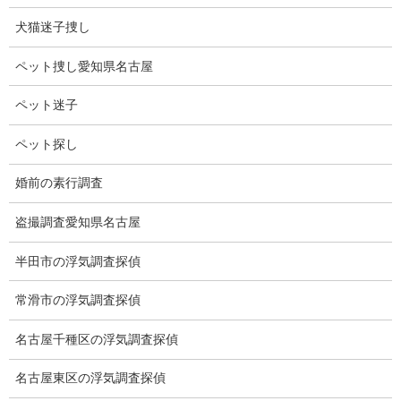
1回目で89･75点と決勝戦で最高得点を出した。
犬猫迷子捜し
３回目で大逆転の金メダル。
ペット捜し愛知県名古屋
とにかく凄かった。
ペット迷子
私も負けずに全集中で、これから仕事へ向かいます。
ペット探し
今週は仕事を終えて帰宅するとちょうどオリンピックの時間で
す。
婚前の素行調査
盗撮調査愛知県名古屋
半田市の浮気調査探偵
常滑市の浮気調査探偵
名古屋千種区の浮気調査探偵
名古屋東区の浮気調査探偵