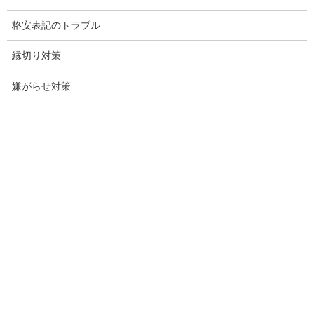
浮気調査専門
格安表記のトラブル
結婚前の行動調査
縁切り対策
結婚調査
嫌がらせ対策
社員の行動調査
行動調査
法人調査
企業調査
愛知探偵
愛知県探偵
探偵愛知県
愛知調査