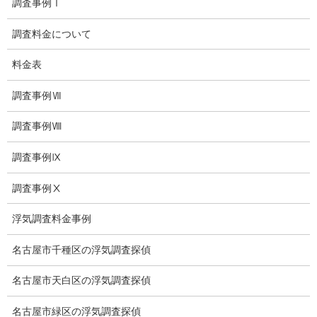
調査事例Ⅰ
夫婦の信頼関係
お知らせ
調査料金について
いじめ相談
料金表
子供の虐待
調査事例Ⅶ
児童虐待防止対策
調査事例Ⅷ
子供のいじめ相談
調査事例Ⅸ
いじめ相談・愛知県名古屋
調査事例Ⅹ
子供のいじめ問題・いじめ相談、小学生、中学生、高校生
浮気調査料金事例
日本版DBS
名古屋市千種区の浮気調査探偵
お問い合わせ
名古屋市天白区の浮気調査探偵
愛知県内出張面談実施中
名古屋市緑区の浮気調査探偵