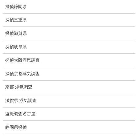
ご依頼の注意点
探偵静岡県
世界の盗聴事情
探偵三重県
弊社が選ばれる理由
探偵滋賀県
盗撮器
探偵岐阜県
盗撮調査愛知県
探偵大阪浮気調査
電磁波測定調査
探偵京都浮気調査
電磁波とは
京都 浮気調査
ストーカー調査
滋賀県 浮気調査
待ち伏せ
盗撮調査名古屋
集団ストーカー
静岡県探偵
GPS発見調査