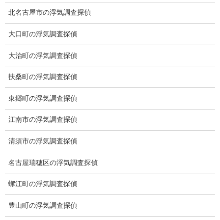
北名古屋市の浮気調査探偵
※弊社から24時間以内に返信が無い場合、再度LINE又はお電話を
大口町の浮気調査探偵
お願いいたします。
大治町の浮気調査探偵
カテゴリー
扶桑町の浮気調査探偵
ブログ (496)
東郷町の浮気調査探偵
お知らせ (1)
江南市の浮気調査探偵
メニュー
清須市の浮気調査探偵
トップ
名古屋瑞穂区の浮気調査探偵
ご挨拶
蠏江町の浮気調査探偵
システム
豊山町の浮気調査探偵
クーリング・オフ