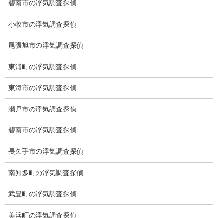
碧南市の浮気調査探偵
下見調査
2026-02-10
小牧市の浮気調査探偵
尾張旭市の浮気調査探偵
総合探偵社ミライリサーチ
東浦町の浮気調査探偵
東海市の浮気調査探偵
瀬戸市の浮気調査探偵
碧南市の浮気調査探偵
長久手市の浮気調査探偵
愛知県名古屋市中区栄3-7ｰ4
南知多町の浮気調査探偵
Toshin.Sakuraビル 10F
愛知県名古屋市中区新栄2丁目41-11
武豊町の浮気調査探偵
ベストビル6B
美浜町の浮気調査探偵
愛知県公安委員会 第54250033号