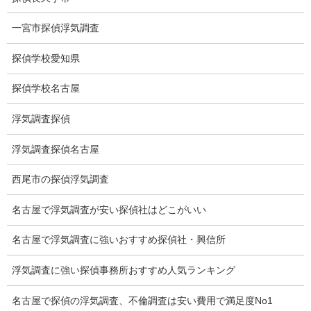
報告書サンプル
一宮市探偵浮気調査
調査事例
探偵学校愛知県
お礼の言葉
探偵学校名古屋
Q&A
浮気調査探偵
浮気証拠は何回必要か？
浮気調査探偵名古屋
浮気調査時間
西尾市の探偵浮気調査
調査料金のご質問
名古屋で浮気調査が安い探偵社はどこがいい
調査員の人数（浮気調査）
名古屋で浮気調査に強いおすすめ探偵社・興信所
調査プランのご依頼の割合
浮気調査に強い探偵事務所おすすめ人気ランキング
慰謝料の相場
名古屋で探偵の浮気調査、不倫調査は安い費用で満足度No1