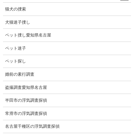
2位：面談で調査方法をきちんと説明してくれたので安心できた。
猫犬の捜索
3位：他社の面談は調査料金の話が多かったが、ミライリサーチの
犬猫迷子捜し
面談では寄り添っていただき内容の濃い話ができた。
ペット捜し愛知県名古屋
当社がホームページに料金を明瞭にしている理由は、ご面談の目
的が成功するための情報収集のため、お客様の貴重なお時間を有
ペット迷子
意義なものにしたいと考えているからです。
ペット探し
調査料金が曖昧の場合、矛盾した説明をするため、余分な時間が
必要になります。
婚前の素行調査
格安表示につられてお店に行って、実際の見積もりと、かけ離れ
盗撮調査愛知県名古屋
ていると信用できません。
半田市の浮気調査探偵
最初から嘘もごまかしもなく料金を明瞭にすることで透明性があ
ります。
常滑市の浮気調査探偵
当社は信頼関係を大切にしております。
名古屋千種区の浮気調査探偵
透明性は探偵社選びの重要なポイントでもあります。