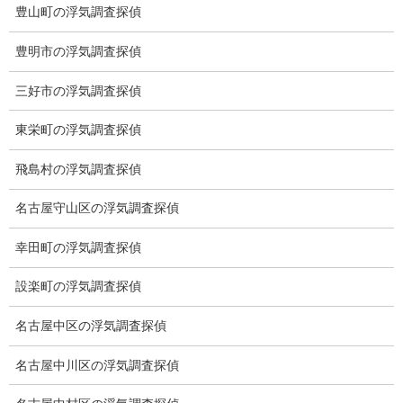
契約後の安心と信頼
豊山町の浮気調査探偵
顧問弁護士のご案内
豊明市の浮気調査探偵
委任契約
三好市の浮気調査探偵
低料金の理由
東栄町の浮気調査探偵
スキルの高さ＝高額料金？
飛島村の浮気調査探偵
適正料金
名古屋守山区の浮気調査探偵
稼働制って何？
幸田町の浮気調査探偵
探偵
設楽町の浮気調査探偵
探偵を本業
名古屋中区の浮気調査探偵
調査機器
名古屋中川区の浮気調査探偵
探偵の資格