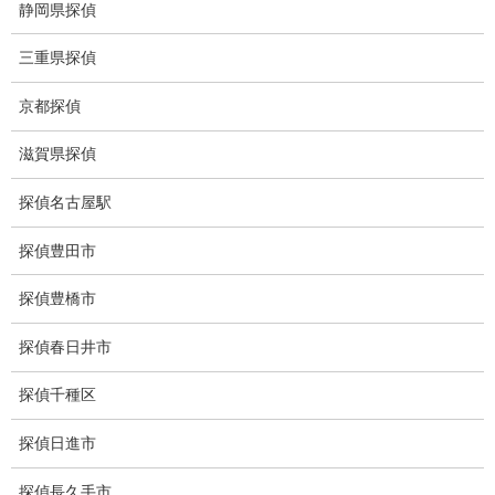
静岡県探偵
猫犬の捜索
三重県探偵
所在調査
京都探偵
身元調査
滋賀県探偵
人探し
探偵名古屋駅
失踪・家出調査
探偵豊田市
所在確認調査
探偵豊橋市
調査料金
探偵春日井市
浮気調査特別プラン
探偵千種区
ストーカー関連調査料金
所在調査 家出調査料金
探偵日進市
猫の捜索調査料金
探偵長久手市