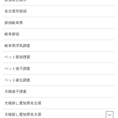
コ
ナ
ン
ビ
名古屋市探偵
テ
ゲ
ン
ー
探偵岐阜県
ツ
シ
ブログ
に
ョ
岐阜探偵
移
ン
動
に
HOME
ブログ
ブログ
当社が選ばれる理由
岐阜県浮気調査
移
動
ペット探偵捜索
2026-06-06
ブログ
ペット迷子調査
当社が選ばれる理由
ペット家出調査
犬猫迷子捜索
ご依頼をいただいたお客様アンケートから当社を選んでいただい
た理由の上位は、
犬猫探し愛知県名古屋
1位：ホームページの料金表が明瞭に記載してあるので信用できる
と思い問い合わせをした。
犬猫探し愛知県名古屋