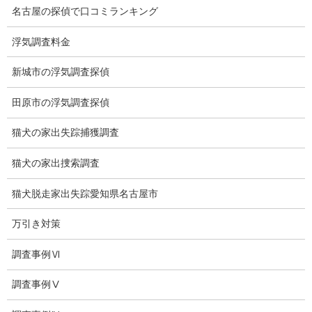
名古屋の探偵で口コミランキング
法令遵守
浮気調査料金
推奨・提携法律事務所
新城市の浮気調査探偵
ブログ
田原市の浮気調査探偵
探偵エッセイ
探偵コラム
猫犬の家出失踪捕獲調査
探偵日記
猫犬の家出捜索調査
夫婦の信頼関係
猫犬脱走家出失踪愛知県名古屋市
お知らせ
万引き対策
いじめ相談
調査事例Ⅵ
子供の虐待
調査事例Ⅴ
児童虐待防止対策