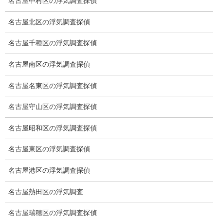
名古屋中村区の浮気調査探偵
弁護士紹介
名古屋北区の浮気調査探偵
浮気調査
名古屋千種区の浮気調査探偵
浮気調査プランのご案内
名古屋南区の浮気調査探偵
浮気調査の相場
名古屋名東区の浮気調査探偵
調査費用と調査日数の目安
名古屋守山区の浮気調査探偵
浮気調査料金の比較例
名古屋昭和区の浮気調査探偵
GPS検索調査
名古屋東区の浮気調査探偵
GPS調査
名古屋港区の浮気調査探偵
車両調査
名古屋熱田区の浮気調査
浮気調査地域
名古屋瑞穂区の浮気調査探偵
浮気調査関連調査