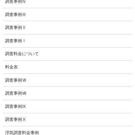
調査事例Ⅳ
子供のいじめ相談
調査事例Ⅲ
いじめ相談・愛知県名古屋
調査事例Ⅱ
子供のいじめ問題・いじめ相談、小学生、中学生、高校生
調査事例Ⅰ
日本版DBS
調査料金について
探偵学校
料金表
探偵塾
調査事例Ⅶ
お問い合わせ
調査事例Ⅷ
愛知県内出張面談実施中
調査事例Ⅸ
浮気調査専門
調査事例Ⅹ
結婚前の行動調査
浮気調査料金事例