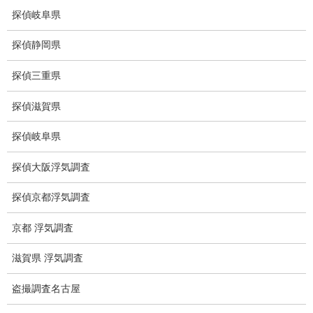
盗撮調査愛知県
探偵岐阜県
電磁波測定調査
探偵静岡県
電磁波とは
探偵三重県
ストーカー調査
探偵滋賀県
待ち伏せ
探偵岐阜県
集団ストーカー
探偵大阪浮気調査
GPS発見調査
探偵京都浮気調査
盗難車両調査
京都 浮気調査
盗撮犯防止対策調査
滋賀県 浮気調査
痴漢防止対策調査
盗撮調査名古屋
下着窃盗犯防止対策調査