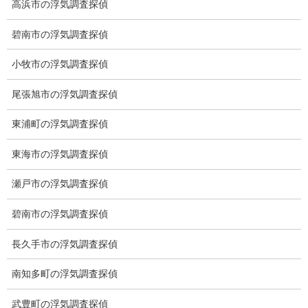
高浜市の浮気調査探偵
碧南市の浮気調査探偵
小牧市の浮気調査探偵
尾張旭市の浮気調査探偵
愛知県名古屋市中区栄3-7ｰ4
東浦町の浮気調査探偵
Toshin.Sakuraビル 10F
愛知県名古屋市中区新栄2丁目41-11
東海市の浮気調査探偵
ベストビル6B
愛知県公安委員会 第54250033号
瀬戸市の浮気調査探偵
碧南市の浮気調査探偵
【出張面談いたします】
子供のお迎え、パート、お仕事の都合などで、お時間のない方、
長久手市の浮気調査探偵
愛知県内でご面談場所のご要望がございましたら、お申し付けく
ださい。
南知多町の浮気調査探偵
武豊町の浮気調査探偵