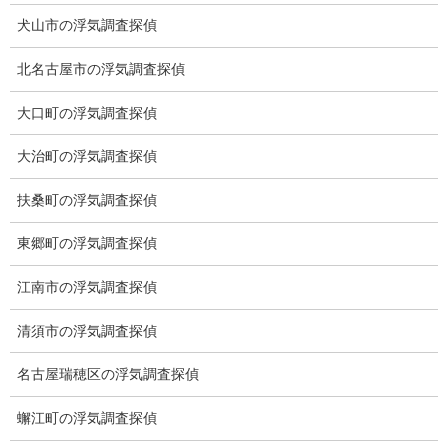
お知らせ (1)
犬山市の浮気調査探偵
北名古屋市の浮気調査探偵
メニュー
大口町の浮気調査探偵
トップ
大治町の浮気調査探偵
ご挨拶
扶桑町の浮気調査探偵
システム
東郷町の浮気調査探偵
クーリング・オフ
江南市の浮気調査探偵
ワンストップサービス
アフターフォロー
清須市の浮気調査探偵
ミライリサーチのお約束
名古屋瑞穂区の浮気調査探偵
当社のこだわり
蠏江町の浮気調査探偵