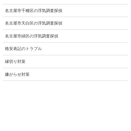
結婚調査
名古屋市千種区の浮気調査探偵
社員の行動調査
名古屋市天白区の浮気調査探偵
行動調査
名古屋市緑区の浮気調査探偵
法人調査
格安表記のトラブル
企業調査
縁切り対策
愛知探偵
嫌がらせ対策
愛知県探偵
探偵愛知県
愛知調査
盗聴調査名古屋
不倫名古屋愛知