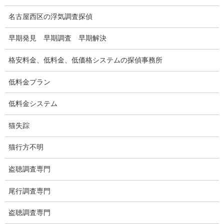
名古屋西区の浮気調査探偵
ドメスティックバイオレンスDV調査
早期発見 早期調査 早期解決
いじめ・子供の虐待
別れさせ屋
格安料金、低料金、低価格システムの探偵事務所
盗聴調査
低料金プラン
盗聴調査料金
低料金システム
盗聴器の種類
猫失踪
ご依頼の注意点
猫行方不明
世界の盗聴事情
盗聴調査専門
弊社が選ばれる理由
尾行調査専門
盗撮器
盗聴調査専門