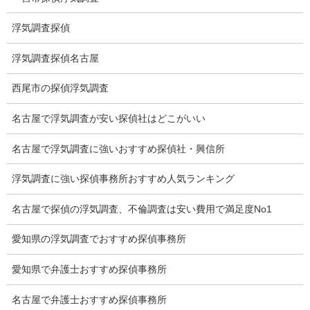
浮気調査探偵
探偵社の選び方
浮気調査探偵名古屋
浮気度チェック
会社案内
西尾市の探偵浮気調査
損害保険調査
名古屋で浮気調査が安い探偵社はどこがいい
会社沿革
名古屋で浮気調査に強いおすすめ探偵社・興信所
プライバシーポリシー
浮気調査に強い探偵事務所おすすめ人気ランキング
探偵業法
名古屋で探偵の浮気調査、不倫調査は安い費用で満足度No1
法令遵守
愛知県の浮気調査でおすすめ探偵事務所
推奨・提携法律事務所
愛知県で弁護士おすすめ探偵事務所
ブログ
名古屋で弁護士おすすめ探偵事務所