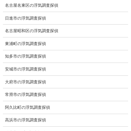
名古屋名東区の浮気調査探偵
愛知県名古屋市中区栄3-7ｰ4
日進市の浮気調査探偵
Toshin.Sakuraビル 10F
愛知県名古屋市中区新栄2丁目41-11
名古屋昭和区の浮気調査探偵
ベストビル6B
愛知県公安委員会 第54250033号
東浦町の浮気調査探偵
【出張面談いたします】
知多市の浮気調査探偵
子供のお迎え、パート、お仕事の都合などで、お時間のない方、
愛知県内でご面談場所のご要望がございましたら、お申し付けく
安城市の浮気調査探偵
ださい。
大府市の浮気調査探偵
常滑市の浮気調査探偵
阿久比町の浮気調査探偵
高浜市の浮気調査探偵