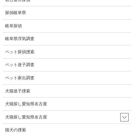
コ
ナ
ン
ビ
探偵岐阜県
テ
ゲ
ン
ー
岐阜探偵
ツ
シ
ブログ
に
ョ
岐阜県浮気調査
移
ン
動
に
HOME
ブログ
ブログ
財産分与
ペット探偵捜索
移
動
ペット迷子調査
2026-07-05
ブログ
ペット家出調査
財産分与
犬猫迷子捜索
犬猫探し愛知県名古屋
ブログ
カテゴリー
犬猫探し愛知県名古屋
ブログ
前の記事
猫犬の捜索