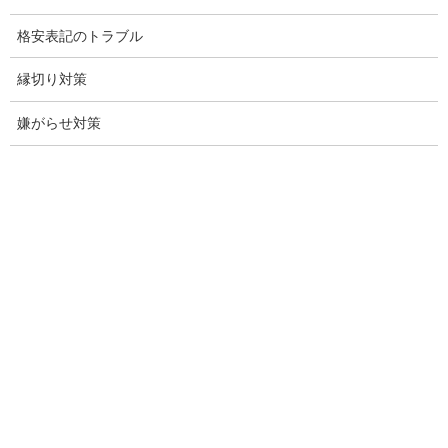
探偵事務所名古屋愛知県
格安表記のトラブル
調査会社愛知県名古屋市
縁切り対策
調査事務所愛知県名古屋
嫌がらせ対策
盗聴調査愛知県
盗聴調査愛知
探偵名古屋市
名古屋市探偵
探偵岐阜県
岐阜探偵
岐阜県浮気調査
ペット探偵捜索