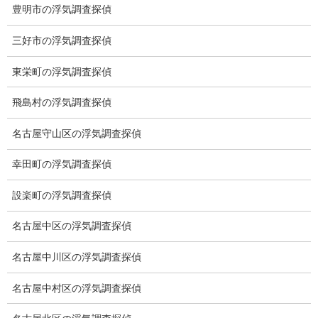
豊明市の浮気調査探偵
浮気調査の相場
調査費用と調査日数の目安
三好市の浮気調査探偵
浮気調査料金の比較例
東栄町の浮気調査探偵
GPS検索調査
飛島村の浮気調査探偵
GPS調査
名古屋守山区の浮気調査探偵
車両調査
幸田町の浮気調査探偵
浮気調査地域
設楽町の浮気調査探偵
浮気調査関連調査
名古屋中区の浮気調査探偵
ドメスティックバイオレンスDV調査
名古屋中川区の浮気調査探偵
いじめ・子供の虐待
名古屋中村区の浮気調査探偵
別れさせ屋