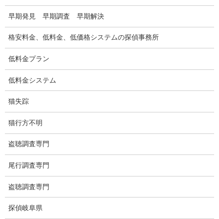
早期発見 早期調査 早期解決
待ち伏せ
格安料金、低料金、低価格システムの探偵事務所
集団ストーカー
低料金プラン
GPS発見調査
低料金システム
盗難車両調査
猫失踪
盗撮犯防止対策調査
猫行方不明
痴漢防止対策調査
下着窃盗犯防止対策調査
盗聴調査専門
猫犬の捜索
尾行調査専門
所在調査
盗聴調査専門
身元調査
探偵岐阜県