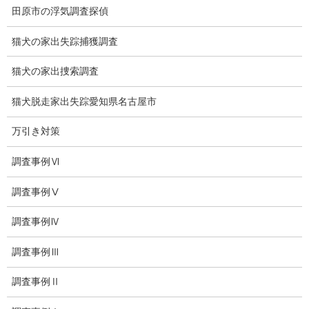
田原市の浮気調査探偵
日本版DBS
猫犬の家出失踪捕獲調査
お問い合わせ
猫犬の家出捜索調査
愛知県内出張面談実施中
猫犬脱走家出失踪愛知県名古屋市
浮気調査専門
万引き対策
結婚前の行動調査
調査事例Ⅵ
結婚調査
調査事例Ⅴ
社員の行動調査
調査事例Ⅳ
行動調査
法人調査
調査事例Ⅲ
企業調査
調査事例Ⅱ
愛知探偵