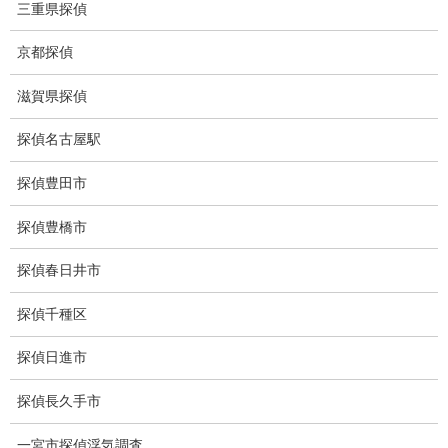
三重県探偵
Q&A
京都探偵
浮気証拠は何回必要か？
滋賀県探偵
浮気調査時間
探偵名古屋駅
調査料金のご質問
探偵豊田市
調査員の人数（浮気調査）
探偵豊橋市
調査プランのご依頼の割合
探偵春日井市
慰謝料の相場
探偵千種区
離婚手続
探偵日進市
探偵社の要点
探偵長久手市
有責配偶者からの離婚
一宮市探偵浮気調査
浮気をする人