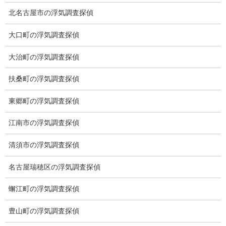
北名古屋市の浮気調査探偵
スキルの高さ＝高額料金？
大口町の浮気調査探偵
適正料金
大治町の浮気調査探偵
稼働制って何？
扶桑町の浮気調査探偵
探偵
東郷町の浮気調査探偵
探偵を本業
江南市の浮気調査探偵
調査機器
清須市の浮気調査探偵
探偵の資格
名古屋瑞穂区の浮気調査探偵
弁護士紹介
蠏江町の浮気調査探偵
浮気調査
豊山町の浮気調査探偵
浮気調査プランのご案内