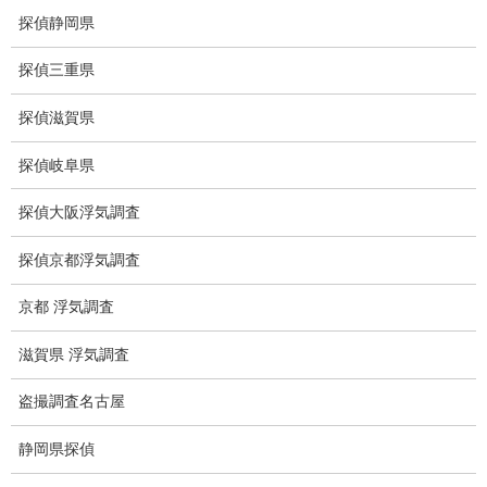
人探し
探偵静岡県
失踪・家出調査
探偵三重県
所在確認調査
探偵滋賀県
調査料金
探偵岐阜県
浮気調査特別プラン
探偵大阪浮気調査
ストーカー関連調査料金
探偵京都浮気調査
所在調査 家出調査料金
京都 浮気調査
猫の捜索調査料金
滋賀県 浮気調査
報告書サンプル
盗撮調査名古屋
調査事例
静岡県探偵
お礼の言葉