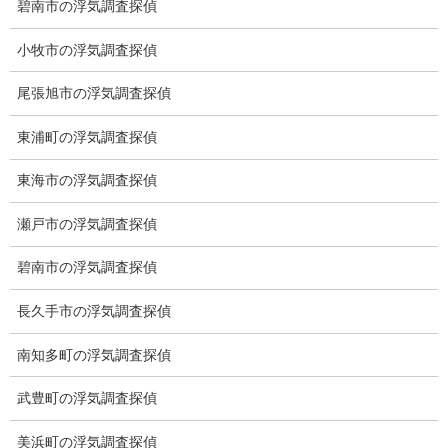
碧南市の浮気調査探偵
小牧市の浮気調査探偵
尾張旭市の浮気調査探偵
東浦町の浮気調査探偵
東海市の浮気調査探偵
※弊社から24時間以内に返信が無い場合、再度LINE又はお電話を
お願いいたします。
瀬戸市の浮気調査探偵
カテゴリー
碧南市の浮気調査探偵
ブログ (496)
長久手市の浮気調査探偵
お知らせ (1)
南知多町の浮気調査探偵
メニュー
武豊町の浮気調査探偵
トップ
美浜町の浮気調査探偵