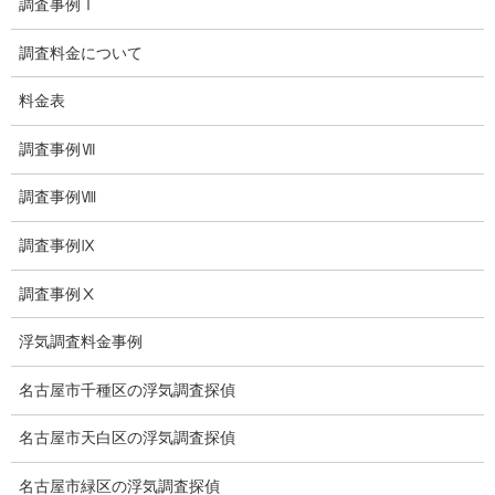
調査事例Ⅰ
児童虐待防止対策
調査料金について
子供のいじめ相談
料金表
いじめ相談・愛知県名古屋
調査事例Ⅶ
子供のいじめ問題・いじめ相談、小学生、中学生、高校生
調査事例Ⅷ
日本版DBS
調査事例Ⅸ
お問い合わせ
調査事例Ⅹ
愛知県内出張面談実施中
浮気調査料金事例
浮気調査専門
名古屋市千種区の浮気調査探偵
結婚前の行動調査
名古屋市天白区の浮気調査探偵
結婚調査
名古屋市緑区の浮気調査探偵
社員の行動調査