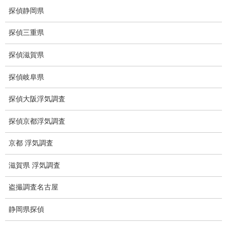
探偵静岡県
盗撮調査愛知県
探偵三重県
電磁波測定調査
探偵滋賀県
電磁波とは
探偵岐阜県
ストーカー調査
探偵大阪浮気調査
待ち伏せ
探偵京都浮気調査
集団ストーカー
京都 浮気調査
GPS発見調査
滋賀県 浮気調査
盗難車両調査
盗撮調査名古屋
盗撮犯防止対策調査
静岡県探偵
痴漢防止対策調査