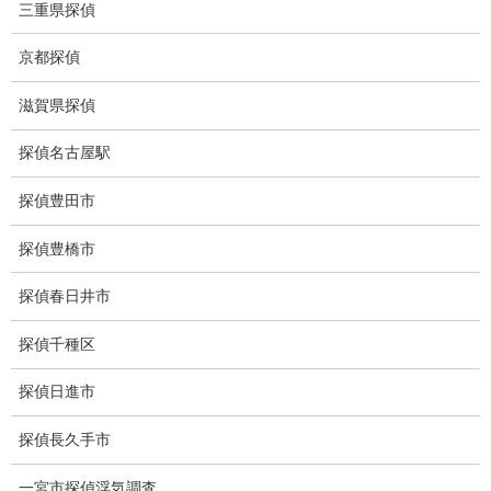
三重県探偵
下着窃盗犯防止対策調査
猫犬の捜索
京都探偵
所在調査
滋賀県探偵
身元調査
探偵名古屋駅
人探し
探偵豊田市
失踪・家出調査
探偵豊橋市
所在確認調査
探偵春日井市
調査料金
探偵千種区
浮気調査特別プラン
探偵日進市
ストーカー関連調査料金
探偵長久手市
所在調査 家出調査料金
一宮市探偵浮気調査