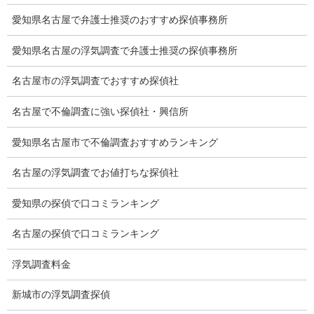
愛知県名古屋で弁護士推奨のおすすめ探偵事務所
離婚手続
愛知県名古屋の浮気調査で弁護士推奨の探偵事務所
探偵社の要点
名古屋市の浮気調査でおすすめ探偵社
有責配偶者からの離婚
名古屋で不倫調査に強い探偵社・興信所
浮気をする人
愛知県名古屋市で不倫調査おすすめランキング
探偵社の選び方
名古屋の浮気調査でお値打ちな探偵社
浮気度チェック
愛知県の探偵で口コミランキング
会社案内
損害保険調査
名古屋の探偵で口コミランキング
会社沿革
浮気調査料金
プライバシーポリシー
新城市の浮気調査探偵