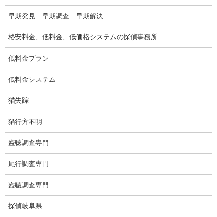
浮気調査関連調査
早期発見 早期調査 早期解決
ドメスティックバイオレンスDV調査
格安料金、低料金、低価格システムの探偵事務所
いじめ・子供の虐待
低料金プラン
別れさせ屋
低料金システム
盗聴調査
猫失踪
盗聴調査料金
猫行方不明
盗聴器の種類
盗聴調査専門
ご依頼の注意点
尾行調査専門
世界の盗聴事情
盗聴調査専門
弊社が選ばれる理由
探偵岐阜県
盗撮器