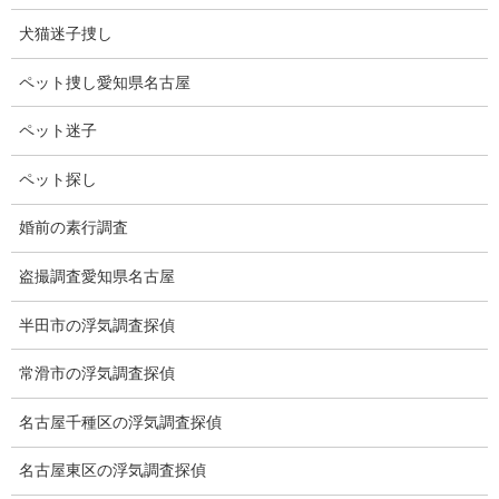
念し地球に帰還。
犬猫迷子捜し
2回目の成功を楽しみにしています。
ペット捜し愛知県名古屋
商業乗員輸送計画の基での開発となっていますが、一般の人の宇
宙旅行が出来る未来が現実になる気がします。
ペット迷子
外形が円盤状で、まるで、UFOです。
ペット探し
30年前に誰も知らず、空を飛んでいたら未知との遭遇ですね。
婚前の素行調査
そう考えると宇宙のどこかに地球の人類より遥かに進歩した文明
盗撮調査愛知県名古屋
が存在していても不思議ではないと思います。
半田市の浮気調査探偵
常滑市の浮気調査探偵
名古屋千種区の浮気調査探偵
名古屋東区の浮気調査探偵