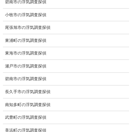
碧南市の浮気調査探偵
小牧市の浮気調査探偵
尾張旭市の浮気調査探偵
東浦町の浮気調査探偵
東海市の浮気調査探偵
愛知県名古屋市中区栄3-7ｰ4
瀬戸市の浮気調査探偵
Toshin.Sakuraビル 10F
愛知県名古屋市中区新栄2丁目41-11
碧南市の浮気調査探偵
ベストビル6B
愛知県公安委員会 第54250033号
長久手市の浮気調査探偵
【出張面談いたします】
南知多町の浮気調査探偵
子供のお迎え、パート、お仕事の都合などで、お時間のない方、
愛知県内でご面談場所のご要望がございましたら、お申し付けく
武豊町の浮気調査探偵
ださい。
美浜町の浮気調査探偵