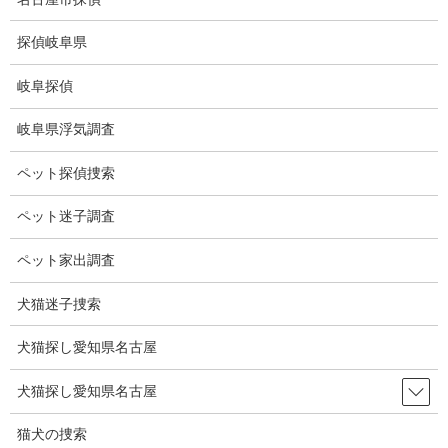
コ
ナ
ン
ビ
探偵岐阜県
テ
ゲ
ン
ー
岐阜探偵
ツ
シ
ブログ
に
ョ
岐阜県浮気調査
移
ン
動
に
HOME
ブログ
ブログ
宇宙船
ペット探偵捜索
移
動
ペット迷子調査
2020-12-13
ブログ
ペット家出調査
宇宙船
犬猫迷子捜索
犬猫探し愛知県名古屋
NASAは12月10日、ボーイングが開発中の新型有人宇宙船「スタ
ーライナー」による2回目の無人軌道飛行試験の打ち上げ実験を
犬猫探し愛知県名古屋
2021年3月29日に予定。
2019年、1回目の「OFT」とは国際宇宙ステーションの到着を断
猫犬の捜索