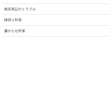
格安表記のトラブル
行動調査
縁切り対策
法人調査
企業調査
嫌がらせ対策
愛知探偵
愛知県探偵
探偵愛知県
愛知調査
盗聴調査名古屋
不倫名古屋愛知
探偵愛知