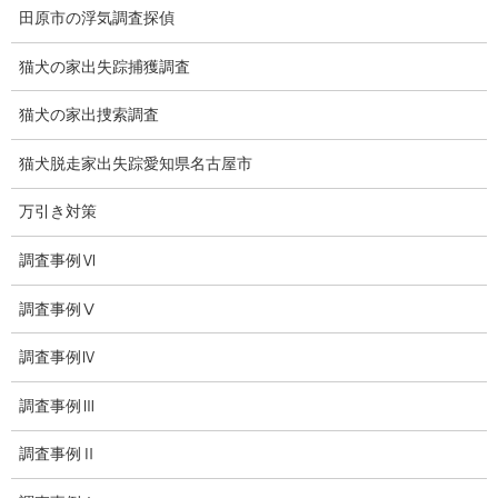
探偵業法
田原市の浮気調査探偵
法令遵守
猫犬の家出失踪捕獲調査
推奨・提携法律事務所
猫犬の家出捜索調査
ブログ
猫犬脱走家出失踪愛知県名古屋市
探偵エッセイ
万引き対策
探偵コラム
調査事例Ⅵ
探偵日記
調査事例Ⅴ
夫婦の信頼関係
調査事例Ⅳ
お知らせ
調査事例Ⅲ
いじめ相談
調査事例Ⅱ
子供の虐待