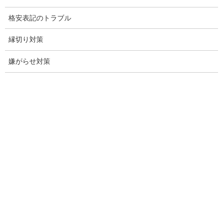
結婚前の行動調査
格安表記のトラブル
結婚調査
縁切り対策
社員の行動調査
嫌がらせ対策
行動調査
法人調査
企業調査
愛知探偵
愛知県探偵
探偵愛知県
愛知調査
盗聴調査名古屋