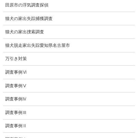
田原市の浮気調査探偵
会社沿革
プライバシーポリシー
猫犬の家出失踪捕獲調査
探偵業法
猫犬の家出捜索調査
法令遵守
猫犬脱走家出失踪愛知県名古屋市
推奨・提携法律事務所
万引き対策
ブログ
調査事例Ⅵ
探偵エッセイ
調査事例Ⅴ
探偵コラム
調査事例Ⅳ
探偵日記
調査事例Ⅲ
夫婦の信頼関係
調査事例Ⅱ
お知らせ