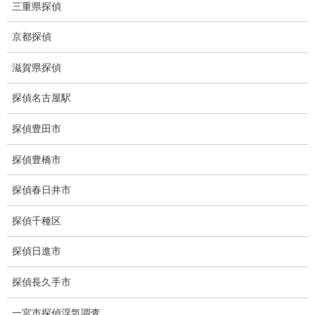
三重県探偵
盗撮犯防止対策調査
京都探偵
痴漢防止対策調査
滋賀県探偵
下着窃盗犯防止対策調査
探偵名古屋駅
猫犬の捜索
探偵豊田市
所在調査
探偵豊橋市
身元調査
人探し
探偵春日井市
失踪・家出調査
探偵千種区
所在確認調査
探偵日進市
調査料金
探偵長久手市
浮気調査特別プラン
一宮市探偵浮気調査