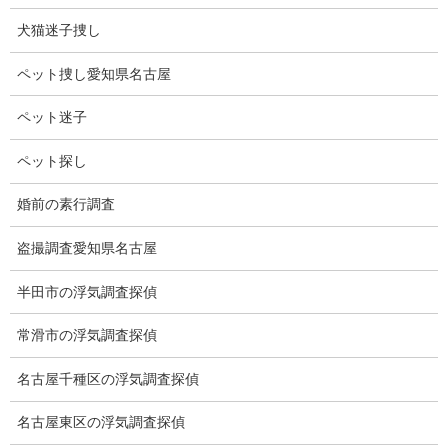
かなり人に馴れています。
犬猫迷子捜し
飼い猫なのか、どうか分かりませんが、丸々して毛の艶もいいで
ペット捜し愛知県名古屋
す。
ペット迷子
今日は陽気もよく、寒くありません。
ペット探し
下にいる猫の方が大きいです。
よく見ると顔がそっくりさんだから、親子かもしれません。
婚前の素行調査
きっとお母さんに甘えているのでしょうね。
盗撮調査愛知県名古屋
半田市の浮気調査探偵
常滑市の浮気調査探偵
名古屋千種区の浮気調査探偵
名古屋東区の浮気調査探偵