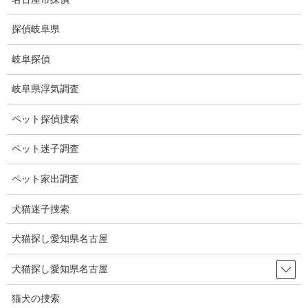
コ
ナ
ン
ビ
探偵岐阜県
テ
ゲ
ン
ー
岐阜探偵
ツ
シ
ブログ
に
ョ
岐阜県浮気調査
移
ン
動
に
HOME
ブログ
ブログ
重なった猫
ペット探偵捜索
移
動
ペット迷子調査
2021-03-29
ブログ
ペット家出調査
重なった猫
犬猫迷子捜索
犬猫探し愛知県名古屋
親子なのか友達なのか分かりませんが、重なっています。
近づいても逃げません。
犬猫探し愛知県名古屋
声をかけても全く動じません。
猫犬の捜索