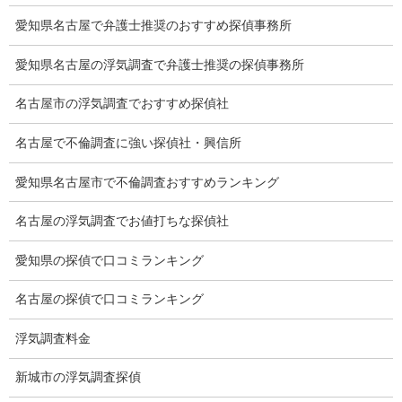
調査員の人数（浮気調査）
愛知県名古屋で弁護士推奨のおすすめ探偵事務所
調査プランのご依頼の割合
愛知県名古屋の浮気調査で弁護士推奨の探偵事務所
慰謝料の相場
名古屋市の浮気調査でおすすめ探偵社
離婚手続
名古屋で不倫調査に強い探偵社・興信所
探偵社の要点
愛知県名古屋市で不倫調査おすすめランキング
有責配偶者からの離婚
名古屋の浮気調査でお値打ちな探偵社
浮気をする人
愛知県の探偵で口コミランキング
探偵社の選び方
名古屋の探偵で口コミランキング
浮気度チェック
浮気調査料金
会社案内
新城市の浮気調査探偵
損害保険調査