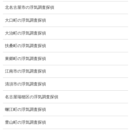
お願いいたします。
北名古屋市の浮気調査探偵
カテゴリー
大口町の浮気調査探偵
ブログ (496)
大治町の浮気調査探偵
お知らせ (1)
扶桑町の浮気調査探偵
メニュー
東郷町の浮気調査探偵
トップ
江南市の浮気調査探偵
ご挨拶
清須市の浮気調査探偵
システム
名古屋瑞穂区の浮気調査探偵
クーリング・オフ
蠏江町の浮気調査探偵
ワンストップサービス
豊山町の浮気調査探偵