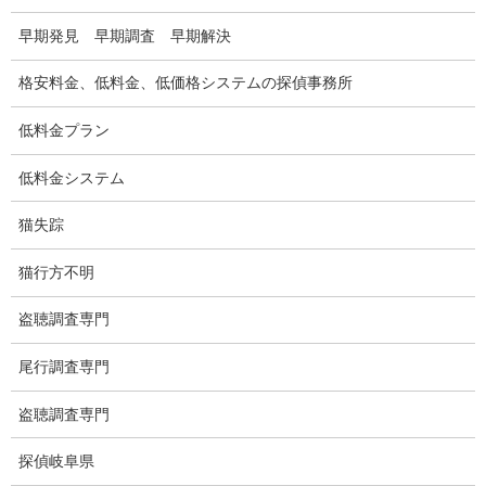
車両調査
早期発見 早期調査 早期解決
浮気調査地域
格安料金、低料金、低価格システムの探偵事務所
浮気調査関連調査
低料金プラン
ドメスティックバイオレンスDV調査
低料金システム
いじめ・子供の虐待
猫失踪
別れさせ屋
猫行方不明
盗聴調査
盗聴調査専門
盗聴調査料金
尾行調査専門
盗聴器の種類
盗聴調査専門
ご依頼の注意点
探偵岐阜県