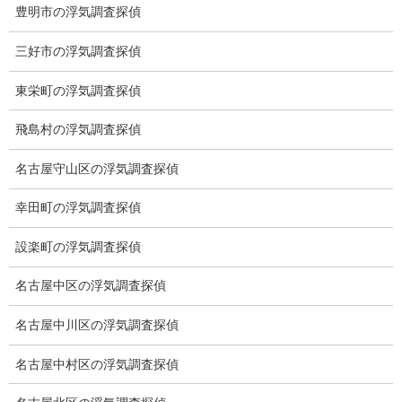
アフターフォロー
豊明市の浮気調査探偵
ミライリサーチのお約束
三好市の浮気調査探偵
当社のこだわり
東栄町の浮気調査探偵
契約後の安心と信頼
飛島村の浮気調査探偵
顧問弁護士のご案内
名古屋守山区の浮気調査探偵
委任契約
幸田町の浮気調査探偵
低料金の理由
設楽町の浮気調査探偵
スキルの高さ＝高額料金？
名古屋中区の浮気調査探偵
適正料金
名古屋中川区の浮気調査探偵
稼働制って何？
名古屋中村区の浮気調査探偵
探偵