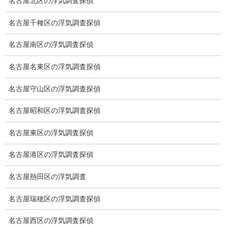
名古屋北区の浮気調査探偵
探偵を本業
名古屋千種区の浮気調査探偵
調査機器
名古屋南区の浮気調査探偵
探偵の資格
名古屋名東区の浮気調査探偵
弁護士紹介
名古屋守山区の浮気調査探偵
浮気調査
名古屋昭和区の浮気調査探偵
浮気調査プランのご案内
名古屋東区の浮気調査探偵
浮気調査の相場
名古屋港区の浮気調査探偵
調査費用と調査日数の目安
名古屋熱田区の浮気調査
浮気調査料金の比較例
名古屋瑞穂区の浮気調査探偵
GPS検索調査
GPS調査
名古屋西区の浮気調査探偵