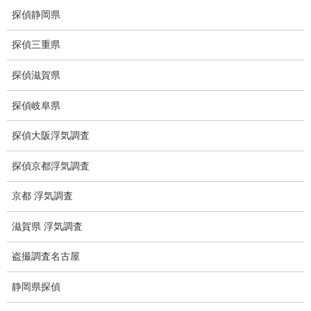
世界の盗聴事情
探偵静岡県
弊社が選ばれる理由
探偵三重県
盗撮器
探偵滋賀県
盗撮調査愛知県
探偵岐阜県
電磁波測定調査
探偵大阪浮気調査
電磁波とは
探偵京都浮気調査
ストーカー調査
京都 浮気調査
待ち伏せ
滋賀県 浮気調査
集団ストーカー
盗撮調査名古屋
GPS発見調査
静岡県探偵
盗難車両調査