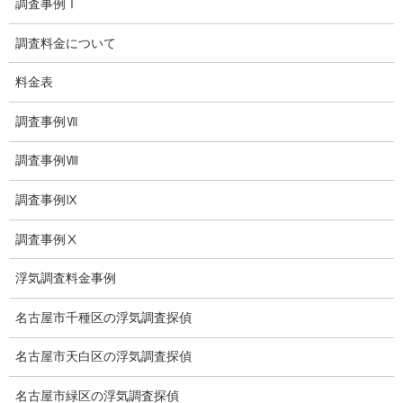
調査事例Ⅰ
いじめ相談
調査料金について
子供の虐待
料金表
児童虐待防止対策
調査事例Ⅶ
子供のいじめ相談
調査事例Ⅷ
いじめ相談・愛知県名古屋
調査事例Ⅸ
子供のいじめ問題・いじめ相談、小学生、中学生、高校生
調査事例Ⅹ
日本版DBS
浮気調査料金事例
お問い合わせ
名古屋市千種区の浮気調査探偵
愛知県内出張面談実施中
名古屋市天白区の浮気調査探偵
浮気調査専門
名古屋市緑区の浮気調査探偵