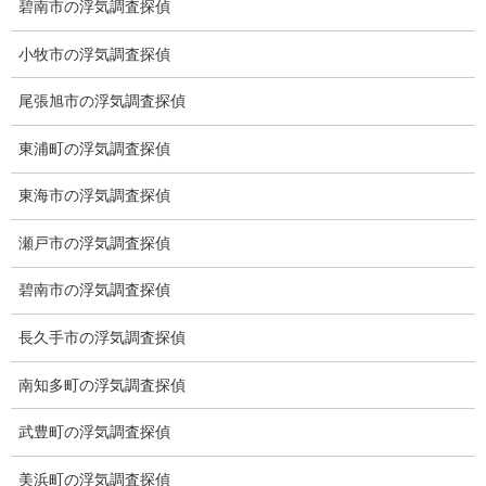
碧南市の浮気調査探偵
小牧市の浮気調査探偵
総合探偵社ミライリサーチ
尾張旭市の浮気調査探偵
東浦町の浮気調査探偵
東海市の浮気調査探偵
瀬戸市の浮気調査探偵
碧南市の浮気調査探偵
愛知県名古屋市中区栄3-7ｰ4
長久手市の浮気調査探偵
Toshin.Sakuraビル 10F
愛知県名古屋市中区新栄2丁目41-11
南知多町の浮気調査探偵
ベストビル6B
愛知県公安委員会 第54250033号
武豊町の浮気調査探偵
【出張面談いたします】
美浜町の浮気調査探偵