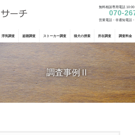
無料相談専用電話 10:00
070-26
営業電話・非通知電話
浮気調査
盗聴調査
ストーカー調査
猫犬の捜索
所在調査
調査料金
調査事例Ⅱ