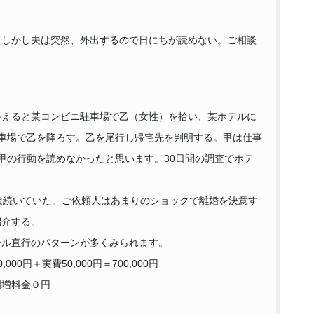
。しかし夫は突然、外出するので日にちが読めない。ご相談
終えると某コンビニ駐車場で乙（女性）を拾い、某ホテルに
車場で乙を降ろす。乙を尾行し帰宅先を判明する。甲は仕事
甲の行動を読めなかったと思います。30日間の調査でホテ
は続いていた。ご依頼人はあまりのショックで離婚を決意す
紹介する。
テル直行のパターンが多くみられます。
000円＋実費50,000円＝700,000円
割増料金０円