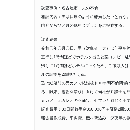
調査事例：名古屋市 夫の不倫
相談内容：夫は口癖のように離婚したいと言う
内容からひと月の低料金プランをご提案する。
調査結果
令和〇年〇月〇日、甲（対象者：夫）は仕事を
直行し1時間ほどでホテルを出ると某コンビニ駐
帰りに1時間ほどホテルに行くため、ご依頼人は
ルの証拠を2回押さえる。
乙は結婚前の元カノで結婚後も10年間不倫関係
る。離婚、慰謝料請求に向けて当社が弁護士を
元カノ、元カレとの不倫は、セフレと同じくホ
調査費用：30日間着手金350,000円＋証拠2回300,
報告書作成費、車両費、機材費込み 深夜等の