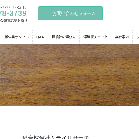
～17:00〔不定休〕
78-3739
お問い合わせフォーム
・公衆電話等お断り
報告書サンプル
Q&A
探偵社の選び方
浮気度チェック
会社案内
総合探偵社ミライリサーチ