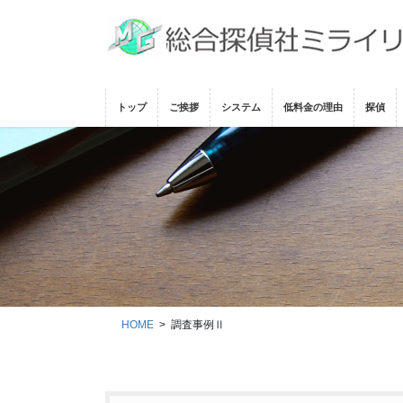
コ
ナ
ン
ビ
テ
ゲ
ン
ー
ツ
シ
トップ
ご挨拶
システム
低料金の理由
探偵
に
ョ
移
ン
動
に
移
動
HOME
調査事例Ⅱ