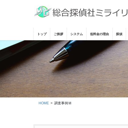
コ
ナ
ン
ビ
テ
ゲ
ン
ー
ツ
シ
トップ
ご挨拶
システム
低料金の理由
探偵
に
ョ
移
ン
動
に
移
動
HOME
調査事例Ⅶ