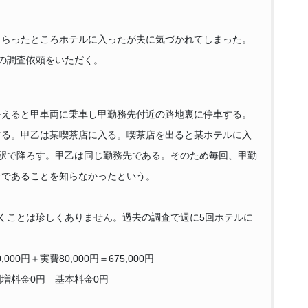
もらったところホテルに入ったが夫に気づかれてしまった。
の調査依頼をいただく。
終えると甲車両に乗車し甲勤務先付近の路地裏に停車する。
する。甲乙は某喫茶店に入る。喫茶店を出ると某ホテルに入
駅で降ろす。甲乙は同じ勤務先である。そのため毎回、甲勤
者であることを知らなかったという。
くことは珍しくありません。過去の調査で週に5回ホテルに
00円＋実費80,000円＝675,000円
増料金0円 基本料金0円