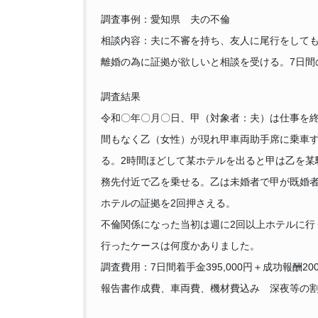
調査事例：愛知県 夫の不倫
相談内容：夫に不審を持ち、友人に尾行をして
離婚の為に証拠が欲しいと相談を受ける。7日間
調査結果
令和〇年〇月〇日、甲（対象者：夫）は仕事を
間もなく乙（女性）が現れ甲車両助手席に乗車
る。2時間ほどして某ホテルを出ると甲は乙を某
務先付近で乙を乗せる。乙は未婚者で甲が既婚
ホテルの証拠を2回押さえる。
不倫関係になった当初は週に2回以上ホテルに行
行ったケースは何度かありました。
調査費用：7日間着手金395,000円＋成功報酬200,0
報告書作成費、車両費、機材費込み 深夜等の割