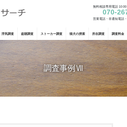
無料相談専用電話 10:00
070-26
営業電話・非通知電話
浮気調査
盗聴調査
ストーカー調査
猫犬の捜索
所在調査
調査料金
調査事例Ⅶ