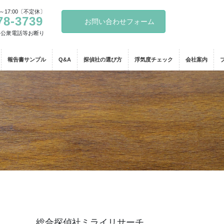
～17:00〔不定休〕
78-3739
お問い合わせフォーム
・公衆電話等お断り
報告書サンプル
Q&A
探偵社の選び方
浮気度チェック
会社案内
総合探偵社ミライリサーチ