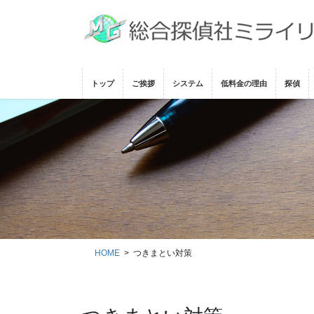
コ
ナ
ン
ビ
テ
ゲ
ン
ー
ツ
シ
トップ
ご挨拶
システム
低料金の理由
探偵
に
ョ
移
ン
動
に
移
動
HOME
つきまとい対策