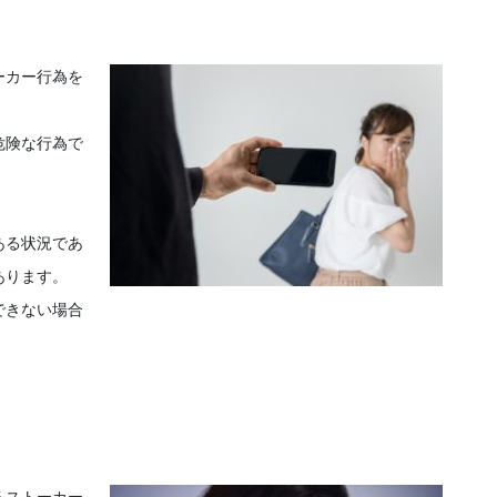
ーカー行為を
危険な行為で
ある状況であ
あります。
できない場合
るストーカー