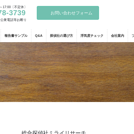
～17:00〔不定休〕
78-3739
お問い合わせフォーム
・公衆電話等お断り
報告書サンプル
Q&A
探偵社の選び方
浮気度チェック
会社案内
総合探偵社ミライリサーチ