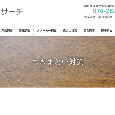
無料相談専用電話 10:00
070-26
営業電話・非通知電話
浮気調査
盗聴調査
ストーカー調査
猫犬の捜索
所在調査
調査料金
つきまとい対策