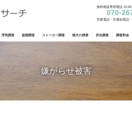
無料相談専用電話 10:00
070-26
営業電話・非通知電話
浮気調査
盗聴調査
ストーカー調査
猫犬の捜索
所在調査
調査料金
嫌がらせ被害