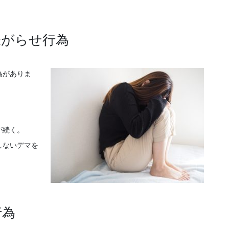
嫌がらせ行為
為がありま
が続く。
しないデマを
行為