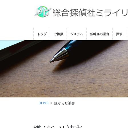
コ
ナ
ン
ビ
テ
ゲ
ン
ー
ツ
シ
トップ
ご挨拶
システム
低料金の理由
探偵
に
ョ
移
ン
動
に
移
動
HOME
嫌がらせ被害