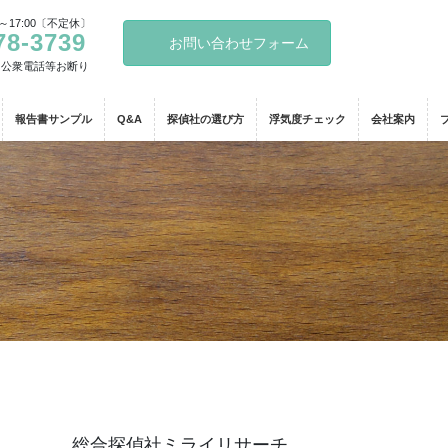
～17:00〔不定休〕
78-3739
お問い合わせフォーム
・公衆電話等お断り
報告書サンプル
Q&A
探偵社の選び方
浮気度チェック
会社案内
総合探偵社ミライリサーチ