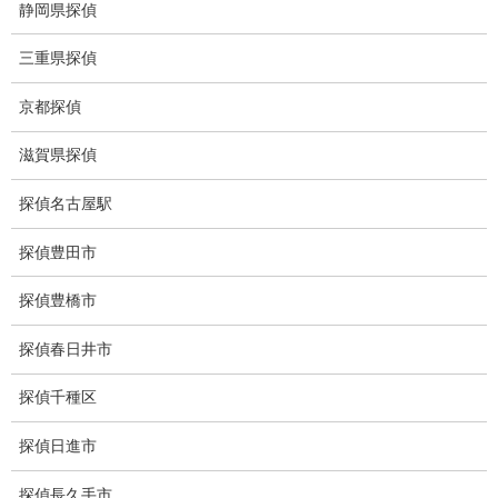
ストーカー調査
静岡県探偵
待ち伏せ
三重県探偵
集団ストーカー
京都探偵
GPS発見調査
滋賀県探偵
盗難車両調査
探偵名古屋駅
盗撮犯防止対策調査
探偵豊田市
痴漢防止対策調査
探偵豊橋市
下着窃盗犯防止対策調査
探偵春日井市
猫犬の捜索
探偵千種区
所在調査
探偵日進市
身元調査
探偵長久手市