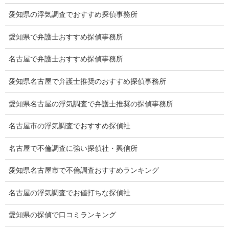
愛知県の浮気調査でおすすめ探偵事務所
Q&A
浮気証拠は何回必要か？
愛知県で弁護士おすすめ探偵事務所
浮気調査時間
名古屋で弁護士おすすめ探偵事務所
調査料金のご質問
愛知県名古屋で弁護士推奨のおすすめ探偵事務所
調査員の人数（浮気調査）
愛知県名古屋の浮気調査で弁護士推奨の探偵事務所
調査プランのご依頼の割合
名古屋市の浮気調査でおすすめ探偵社
慰謝料の相場
名古屋で不倫調査に強い探偵社・興信所
離婚手続
愛知県名古屋市で不倫調査おすすめランキング
探偵社の要点
名古屋の浮気調査でお値打ちな探偵社
有責配偶者からの離婚
愛知県の探偵で口コミランキング