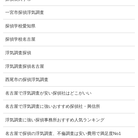
人探し
一宮市探偵浮気調査
失踪・家出調査
探偵学校愛知県
所在確認調査
探偵学校名古屋
調査料金
浮気調査探偵
浮気調査特別プラン
浮気調査探偵名古屋
ストーカー関連調査料金
西尾市の探偵浮気調査
所在調査 家出調査料金
名古屋で浮気調査が安い探偵社はどこがいい
猫の捜索調査料金
名古屋で浮気調査に強いおすすめ探偵社・興信所
報告書サンプル
浮気調査に強い探偵事務所おすすめ人気ランキング
調査事例
名古屋で探偵の浮気調査、不倫調査は安い費用で満足度No1
お礼の言葉