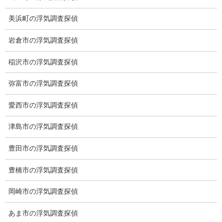
美浜町の浮気調査探偵
愛知県名古屋市中区栄3-7ｰ4
Toshin.Sakuraビル 10F
岩倉市の浮気調査探偵
愛知県名古屋市中区新栄2丁目41-11
ベストビル6B
稲沢市の浮気調査探偵
愛知県公安委員会 第54250033号
弥富市の浮気調査探偵
【出張面談いたします】
子供のお迎え、パート、お仕事の都合などで、お時間のない方、
愛西市の浮気調査探偵
愛知県内でご面談場所のご要望がございましたら、お申し付けく
ださい。
津島市の浮気調査探偵
豊田市の浮気調査探偵
豊橋市の浮気調査探偵
岡崎市の浮気調査探偵
あま市の浮気調査探偵