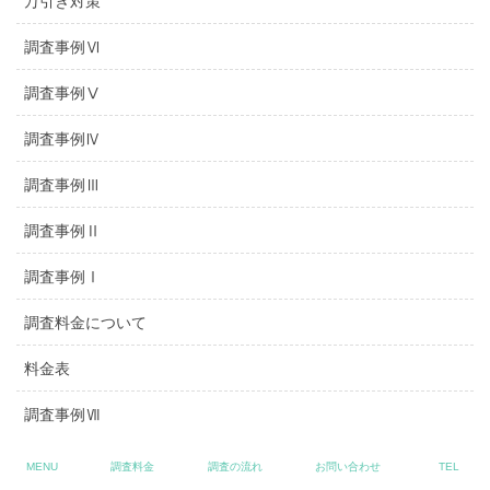
万引き対策
調査事例Ⅵ
調査事例Ⅴ
調査事例Ⅳ
調査事例Ⅲ
調査事例Ⅱ
調査事例Ⅰ
調査料金について
料金表
調査事例Ⅶ
調査事例Ⅷ
MENU
調査料金
調査の流れ
お問い合わせ
TEL