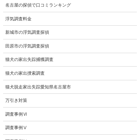
浮気をする人
名古屋の探偵で口コミランキング
探偵社の選び方
浮気調査料金
浮気度チェック
新城市の浮気調査探偵
会社案内
田原市の浮気調査探偵
損害保険調査
猫犬の家出失踪捕獲調査
会社沿革
猫犬の家出捜索調査
プライバシーポリシー
猫犬脱走家出失踪愛知県名古屋市
探偵業法
万引き対策
法令遵守
調査事例Ⅵ
推奨・提携法律事務所
調査事例Ⅴ
ブログ