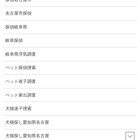
コ
ナ
ン
ビ
名古屋市探偵
テ
ゲ
ン
ー
探偵岐阜県
ツ
シ
ブログ
に
ョ
岐阜探偵
移
ン
動
に
HOME
ブログ
ブログ
100年に1度咲く花
岐阜県浮気調査
移
動
ペット探偵捜索
2021-07-16
ブログ
ペット迷子調査
100年に1度咲く花
ペット家出調査
犬猫迷子捜索
神奈川県伊勢原市の男性87歳が71年前に植えたリュウゼツランが
黄色い花を咲かせた。
犬猫探し愛知県名古屋
リュウゼツランは50年～100年に1度咲くと言われています。
犬猫探し愛知県名古屋