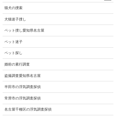
1950年に平塚農業高校1年だったとき、学校から30センチ大の株
を貰って育てた。
猫犬の捜索
毎日どんな気持ちで見ていたのでしょうか。
犬猫迷子捜し
71年間、楽しみにして、ずーと見上げていたのでしょうね。
ペット捜し愛知県名古屋
私は20年ほど前にギンケンソウを見た時を思い出しました。
ペット迷子
はっきり思い出せないのでネットで調べました。
ペット探し
当時ガイドさんは、100年に一度咲くと言っていましたが数十年に
一度咲くとありました。
婚前の素行調査
私の記憶違いかもしれません。
盗撮調査愛知県名古屋
アルバムを探すと銀色で剣みたいに縦に長いです。
半田市の浮気調査探偵
下の写真はネットのものです。
常滑市の浮気調査探偵
それでギン（銀）、ケン（剣）、ソウ（草）を合わせてギンケン
名古屋千種区の浮気調査探偵
ソウにしたのかも。