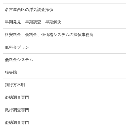
浮気調査の相場
名古屋西区の浮気調査探偵
調査費用と調査日数の目安
早期発見 早期調査 早期解決
浮気調査料金の比較例
格安料金、低料金、低価格システムの探偵事務所
GPS検索調査
低料金プラン
GPS調査
低料金システム
車両調査
猫失踪
浮気調査地域
猫行方不明
浮気調査関連調査
盗聴調査専門
ドメスティックバイオレンスDV調査
尾行調査専門
いじめ・子供の虐待
盗聴調査専門
別れさせ屋