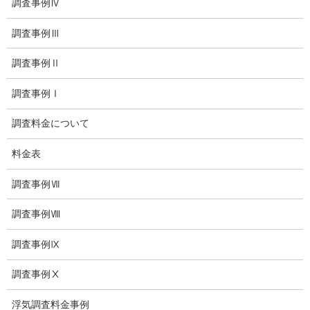
調査事例Ⅳ
探偵エッセイ
調査事例Ⅲ
探偵コラム
調査事例Ⅱ
探偵日記
調査事例Ⅰ
夫婦の信頼関係
調査料金について
お知らせ
料金表
いじめ相談
調査事例Ⅶ
子供の虐待
児童虐待防止対策
調査事例Ⅷ
子供のいじめ相談
調査事例Ⅸ
いじめ相談・愛知県名古屋
調査事例Ⅹ
子供のいじめ問題・いじめ相談、小学生、中学生、高校生
浮気調査料金事例