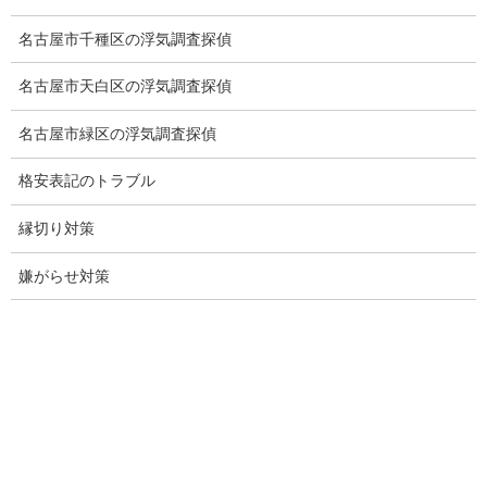
日本版DBS
名古屋市千種区の浮気調査探偵
探偵学校
名古屋市天白区の浮気調査探偵
探偵塾
名古屋市緑区の浮気調査探偵
お問い合わせ
格安表記のトラブル
愛知県内出張面談実施中
縁切り対策
浮気調査専門
嫌がらせ対策
結婚前の行動調査
結婚調査
社員の行動調査
行動調査