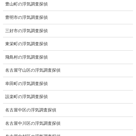
豊山町の浮気調査探偵
ご挨拶
豊明市の浮気調査探偵
システム
三好市の浮気調査探偵
クーリング・オフ
東栄町の浮気調査探偵
ワンストップサービス
飛島村の浮気調査探偵
アフターフォロー
名古屋守山区の浮気調査探偵
ミライリサーチのお約束
幸田町の浮気調査探偵
当社のこだわり
設楽町の浮気調査探偵
契約後の安心と信頼
名古屋中区の浮気調査探偵
顧問弁護士のご案内
名古屋中川区の浮気調査探偵
委任契約