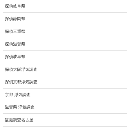
探偵岐阜県
盗聴調査
探偵静岡県
盗聴調査料金
探偵三重県
盗聴器の種類
探偵滋賀県
ご依頼の注意点
探偵岐阜県
世界の盗聴事情
弊社が選ばれる理由
探偵大阪浮気調査
盗撮器
探偵京都浮気調査
盗撮調査愛知県
京都 浮気調査
電磁波測定調査
滋賀県 浮気調査
電磁波とは
盗撮調査名古屋