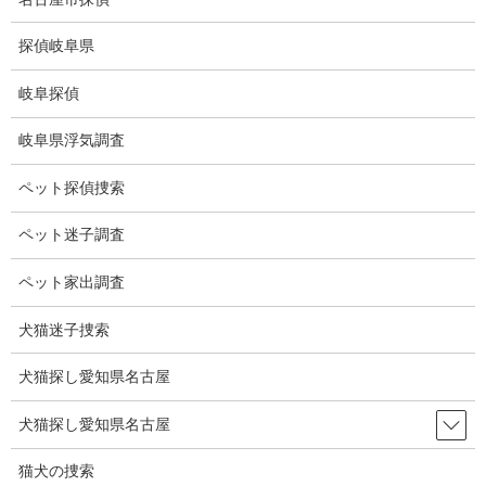
コ
ナ
ン
ビ
探偵岐阜県
テ
ゲ
ン
ー
岐阜探偵
ツ
シ
ブログ
に
ョ
岐阜県浮気調査
移
ン
動
に
HOME
ブログ
ブログ
アイスクリーム
ペット探偵捜索
移
動
ペット迷子調査
2021-10-29
ブログ
ペット家出調査
アイスクリーム
犬猫迷子捜索
犬猫探し愛知県名古屋
今年は秋が無くて、夏から冬って感じです。
アイスクリームが食べたくなりました。
犬猫探し愛知県名古屋
食べたことのないお店を探していると、美味しそうな画像が沢山
猫犬の捜索