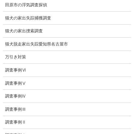
探偵業法
田原市の浮気調査探偵
法令遵守
猫犬の家出失踪捕獲調査
推奨・提携法律事務所
猫犬の家出捜索調査
ブログ
猫犬脱走家出失踪愛知県名古屋市
探偵エッセイ
万引き対策
探偵コラム
調査事例Ⅵ
探偵日記
調査事例Ⅴ
夫婦の信頼関係
調査事例Ⅳ
お知らせ
調査事例Ⅲ
いじめ相談
調査事例Ⅱ
子供の虐待