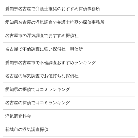
愛知県名古屋で弁護士推奨のおすすめ探偵事務所
離婚手続
愛知県名古屋の浮気調査で弁護士推奨の探偵事務所
探偵社の要点
名古屋市の浮気調査でおすすめ探偵社
有責配偶者からの離婚
名古屋で不倫調査に強い探偵社・興信所
浮気をする人
探偵社の選び方
愛知県名古屋市で不倫調査おすすめランキング
浮気度チェック
名古屋の浮気調査でお値打ちな探偵社
会社案内
愛知県の探偵で口コミランキング
損害保険調査
名古屋の探偵で口コミランキング
会社沿革
浮気調査料金
プライバシーポリシー
新城市の浮気調査探偵