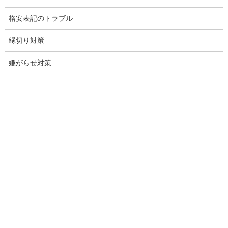
行動調査
格安表記のトラブル
法人調査
縁切り対策
企業調査
嫌がらせ対策
愛知探偵
愛知県探偵
探偵愛知県
愛知調査
盗聴調査名古屋
不倫名古屋愛知
探偵愛知