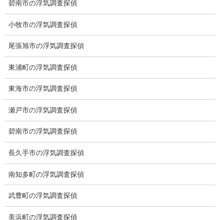
碧南市の浮気調査探偵
小牧市の浮気調査探偵
尾張旭市の浮気調査探偵
東浦町の浮気調査探偵
東海市の浮気調査探偵
愛知県名古屋市中区栄3-7ｰ4
Toshin.Sakuraビル 10F
瀬戸市の浮気調査探偵
愛知県名古屋市中区新栄2丁目41-11
碧南市の浮気調査探偵
ベストビル6B
愛知県公安委員会 第54250033号
長久手市の浮気調査探偵
【出張面談いたします】
南知多町の浮気調査探偵
子供のお迎え、パート、お仕事の都合などで、お時間のない方、
愛知県内でご面談場所のご要望がございましたら、お申し付けく
武豊町の浮気調査探偵
ださい。
美浜町の浮気調査探偵