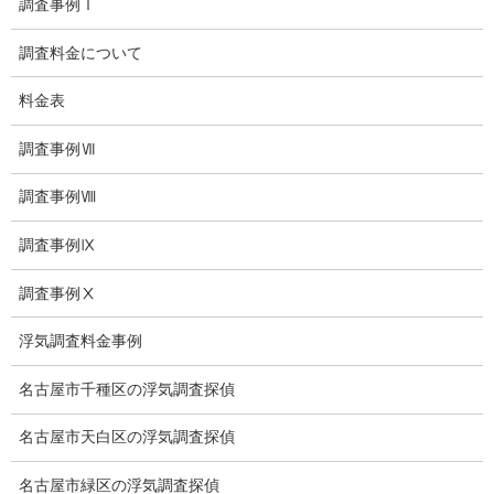
調査事例Ⅰ
児童虐待防止対策
調査料金について
子供のいじめ相談
料金表
いじめ相談・愛知県名古屋
調査事例Ⅶ
子供のいじめ問題・いじめ相談、小学生、中学生、高校生
調査事例Ⅷ
日本版DBS
調査事例Ⅸ
お問い合わせ
調査事例Ⅹ
愛知県内出張面談実施中
浮気調査料金事例
浮気調査専門
名古屋市千種区の浮気調査探偵
結婚前の行動調査
名古屋市天白区の浮気調査探偵
結婚調査
名古屋市緑区の浮気調査探偵
社員の行動調査