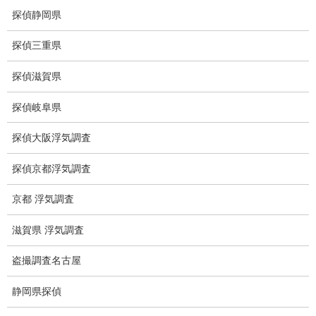
探偵静岡県
盗撮調査愛知県
探偵三重県
電磁波測定調査
探偵滋賀県
電磁波とは
探偵岐阜県
ストーカー調査
探偵大阪浮気調査
待ち伏せ
探偵京都浮気調査
集団ストーカー
京都 浮気調査
GPS発見調査
滋賀県 浮気調査
盗難車両調査
盗撮調査名古屋
盗撮犯防止対策調査
痴漢防止対策調査
静岡県探偵