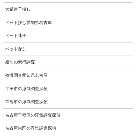
出てきました。
犬猫迷子捜し
何県かなあと思ったら、イギリスのロンドンです。
ペット捜し愛知県名古屋
流石にナビをセットしてもたどり着けません。
ペット迷子
コロナ禍が終息したら絶対に行ってみたいです。
ペット探し
他にも素敵なお店や美味しそうなアイスクリームが沢山ありま
す。
婚前の素行調査
今日のところはロンドンのアモリーノは忘れて、サーティワンに
行きました。
盗撮調査愛知県名古屋
半田市の浮気調査探偵
常滑市の浮気調査探偵
名古屋千種区の浮気調査探偵
名古屋東区の浮気調査探偵