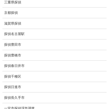
下着窃盗犯防止対策調査
三重県探偵
猫犬の捜索
京都探偵
所在調査
滋賀県探偵
身元調査
探偵名古屋駅
人探し
探偵豊田市
失踪・家出調査
探偵豊橋市
所在確認調査
探偵春日井市
調査料金
探偵千種区
浮気調査特別プラン
探偵日進市
ストーカー関連調査料金
探偵長久手市
所在調査 家出調査料金
一宮市探偵浮気調査