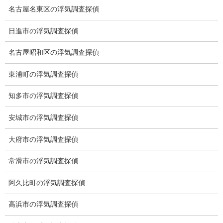
名古屋名東区の浮気調査探偵
ブログ
カテゴリー
日進市の浮気調査探偵
名古屋昭和区の浮気調査探偵
ブログ
前の記事
東浦町の浮気調査探偵
世界一大きいチョコバー
知多市の浮気調査探偵
2021-10-25
安城市の浮気調査探偵
ブログ
次の記事
大府市の浮気調査探偵
火星人
常滑市の浮気調査探偵
2021-11-01
阿久比町の浮気調査探偵
高浜市の浮気調査探偵
総合探偵社ミライリサーチ