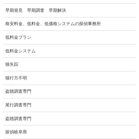
浮気調査関連調査
早期発見 早期調査 早期解決
ドメスティックバイオレンスDV調査
格安料金、低料金、低価格システムの探偵事務所
いじめ・子供の虐待
低料金プラン
別れさせ屋
低料金システム
盗聴調査
猫失踪
盗聴調査料金
猫行方不明
盗聴器の種類
盗聴調査専門
ご依頼の注意点
尾行調査専門
世界の盗聴事情
盗聴調査専門
弊社が選ばれる理由
探偵岐阜県
盗撮器