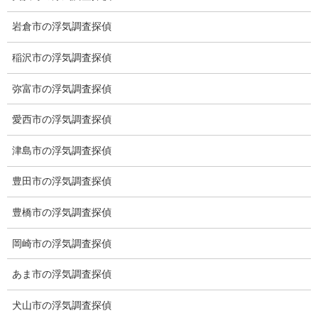
岩倉市の浮気調査探偵
稲沢市の浮気調査探偵
愛知県名古屋市中区栄3-7ｰ4
Toshin.Sakuraビル 10F
弥富市の浮気調査探偵
愛知県名古屋市中区新栄2丁目41-11
ベストビル6B
愛西市の浮気調査探偵
愛知県公安委員会 第54250033号
津島市の浮気調査探偵
【出張面談いたします】
豊田市の浮気調査探偵
子供のお迎え、パート、お仕事の都合などで、お時間のない方、
愛知県内でご面談場所のご要望がございましたら、お申し付けく
豊橋市の浮気調査探偵
ださい。
岡崎市の浮気調査探偵
あま市の浮気調査探偵
犬山市の浮気調査探偵