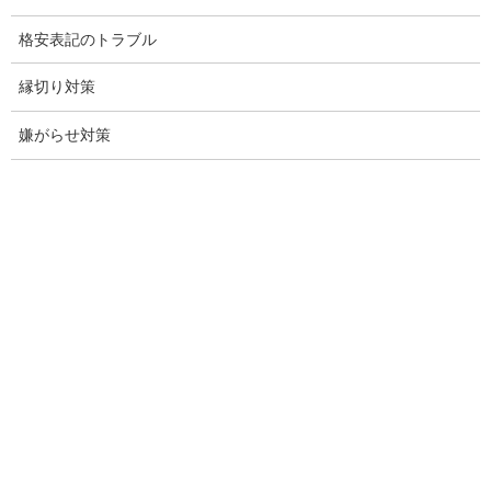
格安表記のトラブル
子供のいじめ問題・いじめ相談、小学生、中学生、高校生
縁切り対策
日本版DBS
嫌がらせ対策
お問い合わせ
愛知県内出張面談実施中
浮気調査専門
結婚前の行動調査
結婚調査
社員の行動調査
行動調査
法人調査