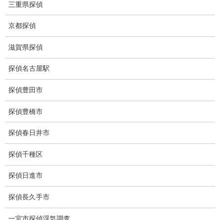
三重県探偵
電磁波とは
京都探偵
ストーカー調査
滋賀県探偵
待ち伏せ
探偵名古屋駅
集団ストーカー
GPS発見調査
探偵豊田市
盗難車両調査
探偵豊橋市
盗撮犯防止対策調査
探偵春日井市
痴漢防止対策調査
探偵千種区
下着窃盗犯防止対策調査
探偵日進市
猫犬の捜索
探偵長久手市
所在調査
一宮市探偵浮気調査