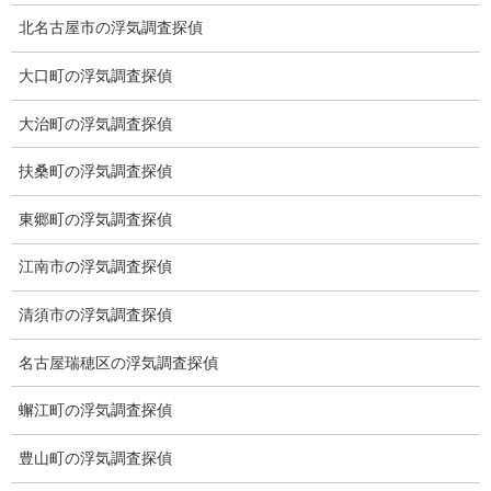
北名古屋市の浮気調査探偵
大口町の浮気調査探偵
大治町の浮気調査探偵
扶桑町の浮気調査探偵
東郷町の浮気調査探偵
※弊社から24時間以内に返信が無い場合、再度LINE又はお電話を
江南市の浮気調査探偵
お願いいたします。
清須市の浮気調査探偵
カテゴリー
名古屋瑞穂区の浮気調査探偵
ブログ (496)
蠏江町の浮気調査探偵
お知らせ (1)
豊山町の浮気調査探偵