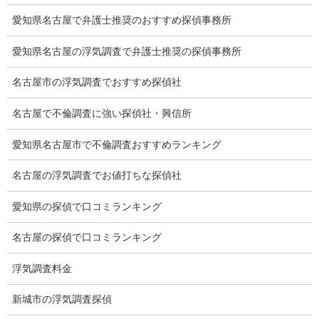
愛知県名古屋で弁護士推奨のおすすめ探偵事務所
お礼の言葉
愛知県名古屋の浮気調査で弁護士推奨の探偵事務所
Q&A
名古屋市の浮気調査でおすすめ探偵社
浮気証拠は何回必要か？
名古屋で不倫調査に強い探偵社・興信所
浮気調査時間
愛知県名古屋市で不倫調査おすすめランキング
調査料金のご質問
名古屋の浮気調査でお値打ちな探偵社
調査員の人数（浮気調査）
愛知県の探偵で口コミランキング
調査プランのご依頼の割合
名古屋の探偵で口コミランキング
慰謝料の相場
浮気調査料金
離婚手続
探偵社の要点
新城市の浮気調査探偵