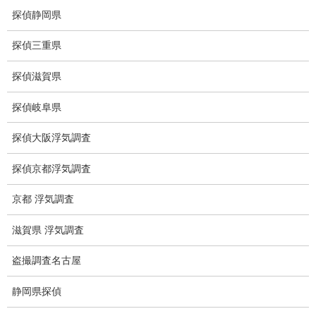
探偵静岡県
別れさせ屋
探偵三重県
盗聴調査
探偵滋賀県
盗聴調査料金
探偵岐阜県
盗聴器の種類
探偵大阪浮気調査
ご依頼の注意点
探偵京都浮気調査
世界の盗聴事情
京都 浮気調査
弊社が選ばれる理由
滋賀県 浮気調査
盗撮器
盗撮調査名古屋
盗撮調査愛知県
静岡県探偵
電磁波測定調査