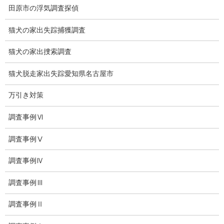
有責配偶者からの離婚
田原市の浮気調査探偵
浮気をする人
猫犬の家出失踪捕獲調査
探偵社の選び方
猫犬の家出捜索調査
浮気度チェック
猫犬脱走家出失踪愛知県名古屋市
会社案内
万引き対策
損害保険調査
調査事例Ⅵ
会社沿革
調査事例Ⅴ
プライバシーポリシー
調査事例Ⅳ
探偵業法
調査事例Ⅲ
法令遵守
調査事例Ⅱ
推奨・提携法律事務所