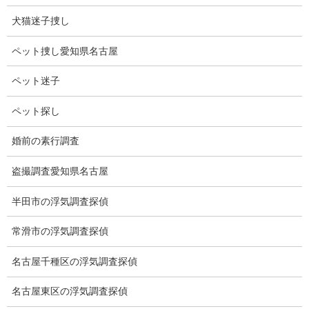
火星は過去、地球のように温暖湿潤で、液体の水が豊かな惑星だ
犬猫迷子捜し
ったかもしれないということが明らかになってきています。
ペット捜し愛知県名古屋
現在の火星は、赤く乾いた大地が広がる惑星で生命の存在はほぼ
感じられませんが、火星の表面を調べるてみると海や川が無いと
ペット迷子
作られるはずの無い推石岩が存在し、液体の水が存在することで
できる鉱物が発見されています。
ペット探し
遠い過去には人類のような生命体が存在していたとしても不思議
婚前の素行調査
ではありません。
盗撮調査愛知県名古屋
火星人は子供の頃からアニメ、TV、映画などで見かけます。
半田市の浮気調査探偵
かつて、火星に生命体が存在していた可能性が高いことから、人
類は半世紀以上にわたり、巨大な予算をかけて、火星に沢山の探
常滑市の浮気調査探偵
査機を送り込んでいます。
名古屋千種区の浮気調査探偵
今後、新たな発見があることを楽しみにしています。
名古屋東区の浮気調査探偵
もし、哺乳類の化石が発見されたら世界中を沸かせる処では無く