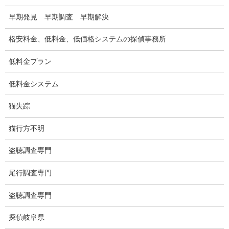
浮気調査プランのご案内
早期発見 早期調査 早期解決
浮気調査の相場
格安料金、低料金、低価格システムの探偵事務所
調査費用と調査日数の目安
低料金プラン
浮気調査料金の比較例
低料金システム
GPS検索調査
猫失踪
GPS調査
猫行方不明
車両調査
盗聴調査専門
浮気調査地域
尾行調査専門
浮気調査関連調査
盗聴調査専門
ドメスティックバイオレンスDV調査
探偵岐阜県
いじめ・子供の虐待