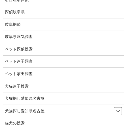
コ
ナ
ン
ビ
探偵岐阜県
テ
ゲ
ン
ー
岐阜探偵
ツ
シ
ブログ
に
ョ
岐阜県浮気調査
移
ン
動
に
HOME
ブログ
ブログ
火星人
ペット探偵捜索
移
動
ペット迷子調査
2021-11-01
ブログ
ペット家出調査
火星人
犬猫迷子捜索
犬猫探し愛知県名古屋
火星で発見された手のひらに乗せるぐらいの小さな石が世界を沸
かせています。
犬猫探し愛知県名古屋
この石には地球以外で、いまだ見つかっていない生命の痕跡を秘
めている可能性があるというのです。
猫犬の捜索