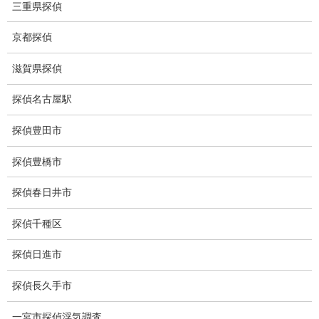
三重県探偵
集団ストーカー
京都探偵
GPS発見調査
滋賀県探偵
盗難車両調査
探偵名古屋駅
盗撮犯防止対策調査
痴漢防止対策調査
探偵豊田市
下着窃盗犯防止対策調査
探偵豊橋市
猫犬の捜索
探偵春日井市
所在調査
探偵千種区
身元調査
探偵日進市
人探し
探偵長久手市
失踪・家出調査
一宮市探偵浮気調査