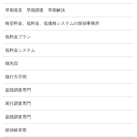
浮気調査料金の比較例
早期発見 早期調査 早期解決
GPS検索調査
格安料金、低料金、低価格システムの探偵事務所
GPS調査
低料金プラン
車両調査
低料金システム
浮気調査地域
猫失踪
浮気調査関連調査
猫行方不明
ドメスティックバイオレンスDV調査
盗聴調査専門
いじめ・子供の虐待
尾行調査専門
別れさせ屋
盗聴調査専門
盗聴調査
探偵岐阜県