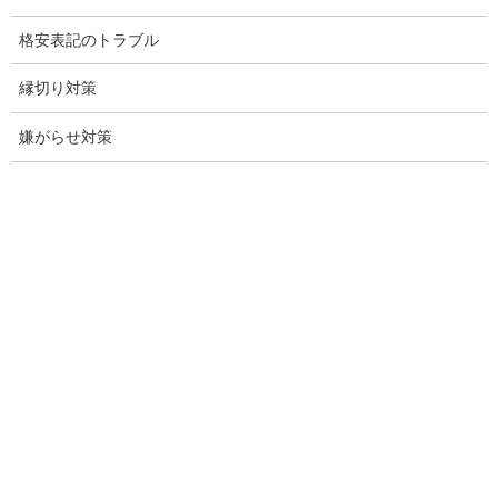
お問い合わせ
格安表記のトラブル
愛知県内出張面談実施中
縁切り対策
浮気調査専門
嫌がらせ対策
結婚前の行動調査
結婚調査
社員の行動調査
行動調査
法人調査
企業調査
愛知探偵
愛知県探偵