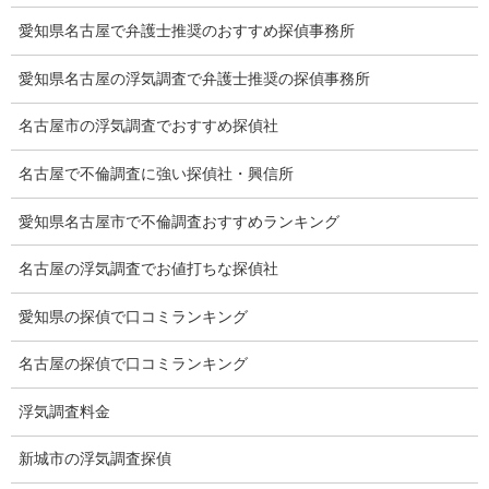
浮気証拠は何回必要か？
愛知県名古屋で弁護士推奨のおすすめ探偵事務所
浮気調査時間
愛知県名古屋の浮気調査で弁護士推奨の探偵事務所
調査料金のご質問
名古屋市の浮気調査でおすすめ探偵社
調査員の人数（浮気調査）
名古屋で不倫調査に強い探偵社・興信所
調査プランのご依頼の割合
愛知県名古屋市で不倫調査おすすめランキング
慰謝料の相場
名古屋の浮気調査でお値打ちな探偵社
離婚手続
愛知県の探偵で口コミランキング
探偵社の要点
名古屋の探偵で口コミランキング
有責配偶者からの離婚
浮気調査料金
浮気をする人
新城市の浮気調査探偵
探偵社の選び方