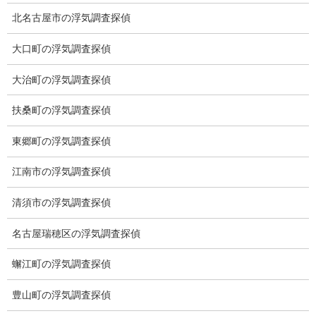
北名古屋市の浮気調査探偵
大口町の浮気調査探偵
大治町の浮気調査探偵
※弊社から24時間以内に返信が無い場合、再度LINE又はお電話を
お願いいたします。
扶桑町の浮気調査探偵
カテゴリー
東郷町の浮気調査探偵
ブログ (496)
江南市の浮気調査探偵
お知らせ (1)
清須市の浮気調査探偵
メニュー
名古屋瑞穂区の浮気調査探偵
トップ
蠏江町の浮気調査探偵
ご挨拶
豊山町の浮気調査探偵