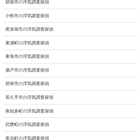
碧南市の浮気調査探偵
ブログ
次の記事
小牧市の浮気調査探偵
トリケラトプス
尾張旭市の浮気調査探偵
2021-11-09
東浦町の浮気調査探偵
東海市の浮気調査探偵
総合探偵社ミライリサーチ
瀬戸市の浮気調査探偵
碧南市の浮気調査探偵
長久手市の浮気調査探偵
南知多町の浮気調査探偵
武豊町の浮気調査探偵
愛知県名古屋市中区栄3-7ｰ4
Toshin.Sakuraビル 10F
美浜町の浮気調査探偵