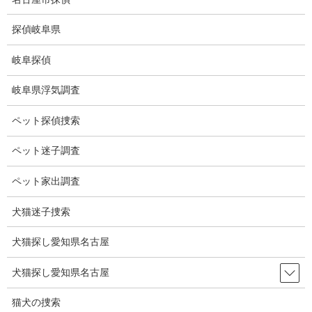
コ
ナ
ン
ビ
探偵岐阜県
テ
ゲ
ン
ー
岐阜探偵
ツ
シ
ブログ
に
ョ
岐阜県浮気調査
移
ン
動
に
HOME
ブログ
ブログ
世界で美味しいものランキング
ペット探偵捜索
移
動
ペット迷子調査
2021-11-05
ブログ
ペット家出調査
世界で美味しいものランキング
犬猫迷子捜索
犬猫探し愛知県名古屋
米CNN調査で「世界一美味しい食べ物TOP50」に日本の寿しが4
位に入った。
犬猫探し愛知県名古屋
1位はタイのマッサマンカレー。
猫犬の捜索