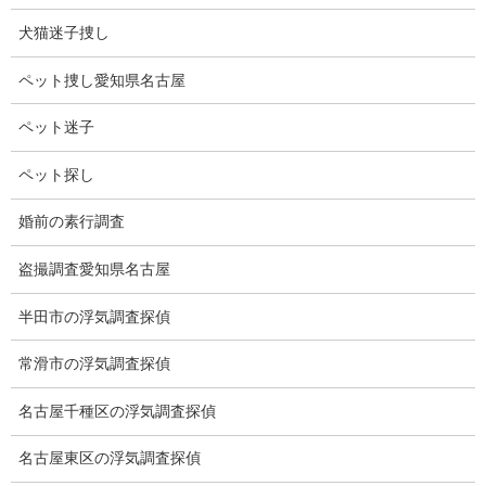
29位に近江牛のステーキ。
犬猫迷子捜し
勿論、国や地域によって変わると思います。
ペット捜し愛知県名古屋
お寿司は人気があることは有名ですが、近江牛が入っている事に
驚きました。
ペット迷子
もっとビックリしたことは32位にあん肝が入っています。
ペット探し
23位に私の大好きなラザニアが入っています。
婚前の素行調査
ラザニアの美味しい店に行ってみました。
盗撮調査愛知県名古屋
何とラザニアがメニューから消えています。
半田市の浮気調査探偵
ショックです。
常滑市の浮気調査探偵
仕方が無いのでオムライスを食べました。
名古屋千種区の浮気調査探偵
そういえばオムライスの美味しい店が名駅にあった事を思い出し
ました。
名古屋東区の浮気調査探偵