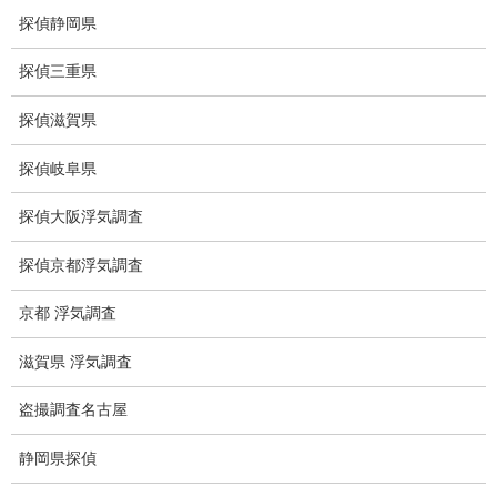
盗聴調査料金
探偵静岡県
盗聴器の種類
探偵三重県
ご依頼の注意点
探偵滋賀県
世界の盗聴事情
探偵岐阜県
弊社が選ばれる理由
探偵大阪浮気調査
盗撮器
探偵京都浮気調査
盗撮調査愛知県
京都 浮気調査
電磁波測定調査
滋賀県 浮気調査
電磁波とは
盗撮調査名古屋
ストーカー調査
静岡県探偵
待ち伏せ