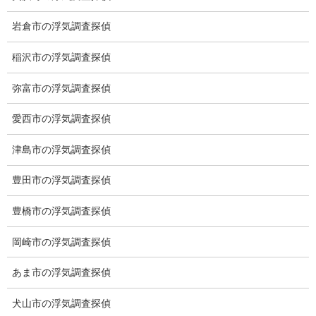
愛知県名古屋市中区新栄2丁目41-11
岩倉市の浮気調査探偵
ベストビル6B
愛知県公安委員会 第54250033号
稲沢市の浮気調査探偵
【出張面談いたします】
弥富市の浮気調査探偵
子供のお迎え、パート、お仕事の都合などで、お時間のない方、
愛知県内でご面談場所のご要望がございましたら、お申し付けく
愛西市の浮気調査探偵
ださい。
津島市の浮気調査探偵
豊田市の浮気調査探偵
豊橋市の浮気調査探偵
岡崎市の浮気調査探偵
あま市の浮気調査探偵
犬山市の浮気調査探偵