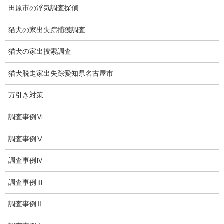
浮気度チェック
田原市の浮気調査探偵
会社案内
猫犬の家出失踪捕獲調査
損害保険調査
猫犬の家出捜索調査
会社沿革
猫犬脱走家出失踪愛知県名古屋市
プライバシーポリシー
万引き対策
探偵業法
調査事例Ⅵ
法令遵守
調査事例Ⅴ
推奨・提携法律事務所
調査事例Ⅳ
ブログ
調査事例Ⅲ
探偵エッセイ
調査事例Ⅱ
探偵コラム