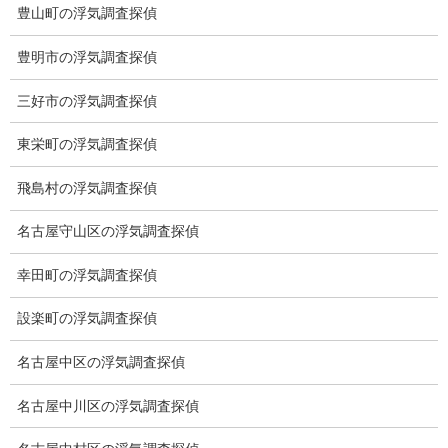
豊山町の浮気調査探偵
ミライリサーチのお約束
当社のこだわり
豊明市の浮気調査探偵
契約後の安心と信頼
三好市の浮気調査探偵
顧問弁護士のご案内
東栄町の浮気調査探偵
委任契約
飛島村の浮気調査探偵
低料金の理由
名古屋守山区の浮気調査探偵
スキルの高さ＝高額料金？
幸田町の浮気調査探偵
適正料金
設楽町の浮気調査探偵
稼働制って何？
名古屋中区の浮気調査探偵
探偵
名古屋中川区の浮気調査探偵
探偵を本業