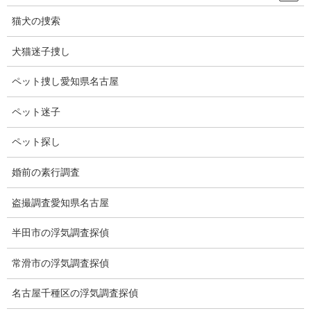
でもライジンも気になりました。
猫犬の捜索
チャンネルを変えながら見ました。
犬猫迷子捜し
ボクシングというと元ライトフライ級チャンピオン具志堅用高選
手と元WBA、WBC、IBF世界ヘビー級統一王者マイク・タイソン
ペット捜し愛知県名古屋
選手を思い出します。
ペット迷子
具志堅選手は滅茶苦茶強かった、13回の防衛は日本記録です。
ペット探し
マイク・タイソンは20歳で世界ヘビー級チャンピオンとなり、身
長178㎝とヘビー級では小柄だったが弾丸パンチで大きな選手を
婚前の素行調査
次々とKOする試合は凄かった。
盗撮調査愛知県名古屋
私の一番心に残るボクサーはマイク・タイソンです。
半田市の浮気調査探偵
常滑市の浮気調査探偵
名古屋千種区の浮気調査探偵