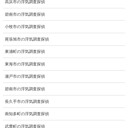
高浜市の浮気調査探偵
総合探偵社ミライリサーチ
碧南市の浮気調査探偵
小牧市の浮気調査探偵
尾張旭市の浮気調査探偵
東浦町の浮気調査探偵
東海市の浮気調査探偵
愛知県名古屋市中区栄3-7ｰ4
瀬戸市の浮気調査探偵
Toshin.Sakuraビル 10F
愛知県名古屋市中区新栄2丁目41-11
碧南市の浮気調査探偵
ベストビル6B
長久手市の浮気調査探偵
愛知県公安委員会 第54250033号
南知多町の浮気調査探偵
【出張面談いたします】
子供のお迎え、パート、お仕事の都合などで、お時間のない方、
武豊町の浮気調査探偵
愛知県内でご面談場所のご要望がございましたら、お申し付けく