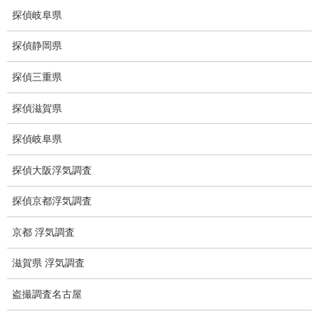
弊社が選ばれる理由
探偵岐阜県
盗撮器
探偵静岡県
盗撮調査愛知県
探偵三重県
電磁波測定調査
探偵滋賀県
電磁波とは
探偵岐阜県
ストーカー調査
探偵大阪浮気調査
待ち伏せ
探偵京都浮気調査
集団ストーカー
京都 浮気調査
GPS発見調査
滋賀県 浮気調査
盗難車両調査
盗撮調査名古屋
盗撮犯防止対策調査