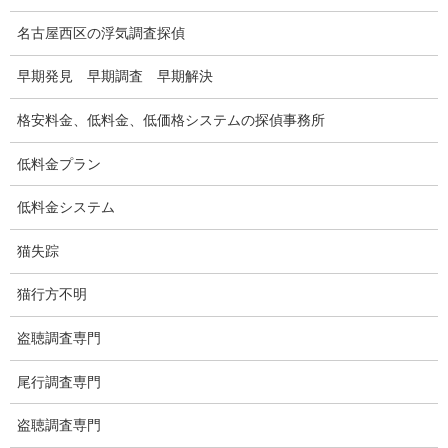
車両調査
名古屋西区の浮気調査探偵
浮気調査地域
早期発見 早期調査 早期解決
浮気調査関連調査
格安料金、低料金、低価格システムの探偵事務所
ドメスティックバイオレンスDV調査
低料金プラン
いじめ・子供の虐待
低料金システム
別れさせ屋
猫失踪
盗聴調査
猫行方不明
盗聴調査料金
盗聴器の種類
盗聴調査専門
ご依頼の注意点
尾行調査専門
世界の盗聴事情
盗聴調査専門