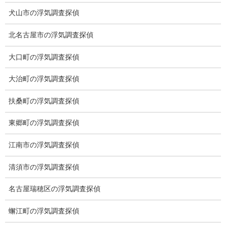
犬山市の浮気調査探偵
カテゴリー
北名古屋市の浮気調査探偵
ブログ (498)
大口町の浮気調査探偵
お知らせ (1)
大治町の浮気調査探偵
メニュー
扶桑町の浮気調査探偵
トップ
東郷町の浮気調査探偵
ご挨拶
江南市の浮気調査探偵
システム
清須市の浮気調査探偵
クーリング・オフ
名古屋瑞穂区の浮気調査探偵
ワンストップサービス
蠏江町の浮気調査探偵
アフターフォロー