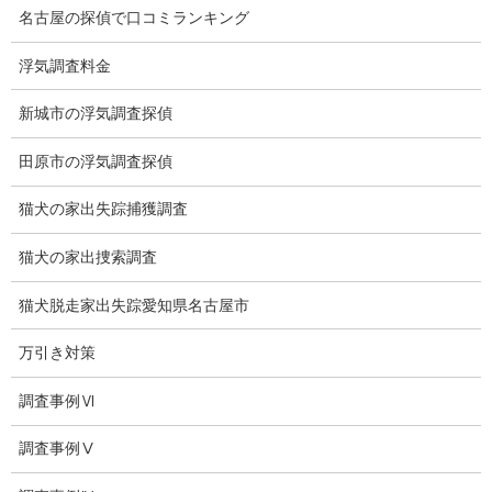
名古屋の探偵で口コミランキング
会社沿革
浮気調査料金
探偵業標識
新城市の浮気調査探偵
プライバシーポリシー
田原市の浮気調査探偵
探偵業法
猫犬の家出失踪捕獲調査
法令遵守
猫犬の家出捜索調査
推奨・提携法律事務所
猫犬脱走家出失踪愛知県名古屋市
ブログ
万引き対策
探偵エッセイ
探偵コラム
調査事例Ⅵ
探偵日記
調査事例Ⅴ