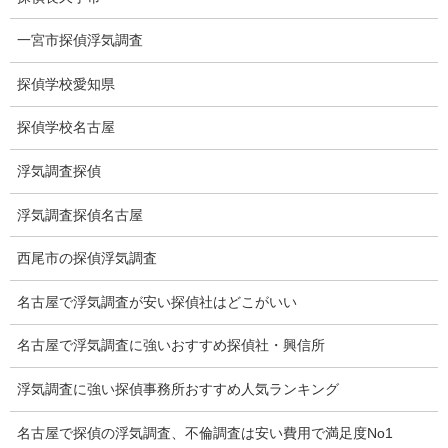
ストーカー関連調査料金
一宮市探偵浮気調査
所在調査 家出調査料金
探偵学校愛知県
猫の捜索調査料金
浮気調査教室
探偵学校名古屋
報告書サンプル
浮気調査探偵
調査事例
浮気調査探偵名古屋
お礼の言葉
西尾市の探偵浮気調査
Q&A
名古屋で浮気調査が安い探偵社はどこがいい
浮気証拠は何回必要か？
名古屋で浮気調査に強いおすすめ探偵社・興信所
浮気調査時間
浮気調査に強い探偵事務所おすすめ人気ランキング
調査料金のご質問
名古屋で探偵の浮気調査、不倫調査は安い費用で満足度No1