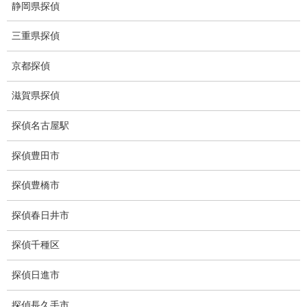
静岡県探偵
痴漢防止対策調査
三重県探偵
下着窃盗犯防止対策調査
京都探偵
猫犬の捜索
滋賀県探偵
所在調査
探偵名古屋駅
身元調査
探偵豊田市
人探し
探偵豊橋市
失踪・家出調査
探偵春日井市
所在確認調査
探偵千種区
調査料金
探偵日進市
浮気調査特別プラン
探偵長久手市