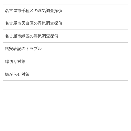
お問い合わせ
名古屋市千種区の浮気調査探偵
愛知県内出張面談実施中
名古屋市天白区の浮気調査探偵
浮気調査専門
名古屋市緑区の浮気調査探偵
結婚前の行動調査
格安表記のトラブル
結婚調査
縁切り対策
社員の行動調査
嫌がらせ対策
行動調査
法人調査
企業調査
愛知探偵
愛知県探偵