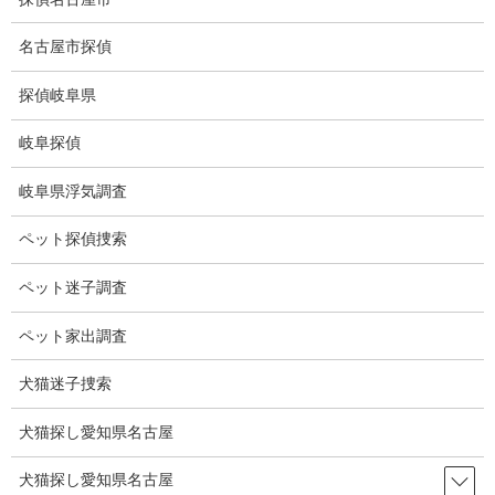
コ
ナ
ン
ビ
名古屋市探偵
テ
ゲ
ン
ー
探偵岐阜県
ツ
シ
ブログ
に
ョ
岐阜探偵
移
ン
動
に
HOME
ブログ
ブログ
大晦日
岐阜県浮気調査
移
動
ペット探偵捜索
2021-12-31
ブログ
ペット迷子調査
大晦日
ペット家出調査
犬猫迷子捜索
今年も昨年と同様、大晦日は家で過ごしました。
楽しみはボクシングの井岡選手対福永選手のWBO世界スーパーフ
犬猫探し愛知県名古屋
ライ級タイトルマッチです。
犬猫探し愛知県名古屋